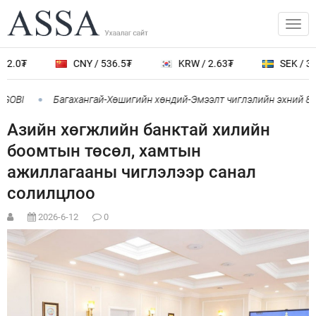
2.0₮
CNY / 536.5₮
KRW / 2.63₮
SEK / 388
GOBI
Багахангай-Хөшигийн хөндий-Эмээлт чиглэлийн эхний 87 
Азийн хөгжлийн банктай хилийн
боомтын төсөл, хамтын
ажиллагааны чиглэлээр санал
солилцлоо
2026-6-12
0