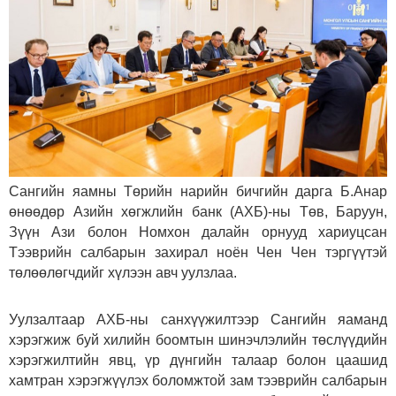
Сангийн яамны Төрийн нарийн бичгийн дарга Б.Анар
өнөөдөр Азийн хөгжлийн банк (АХБ)-ны Төв, Баруун,
Зүүн Ази болон Номхон далайн орнууд хариуцсан
Тээврийн салбарын захирал ноён Чен Чен тэргүүтэй
төлөөлөгчдийг хүлээн авч уулзлаа.
Уулзалтаар АХБ-ны санхүүжилтээр Сангийн яаманд
хэрэгжиж буй хилийн боомтын шинэчлэлийн төслүүдийн
хэрэгжилтийн явц, үр дүнгийн талаар болон цаашид
хамтран хэрэгжүүлэх боломжтой зам тээврийн салбарын