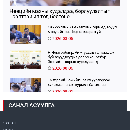
Нөөцийн махны худалдаа, борлуулалтыг
нээлттэй ил тод болгоно
Санхүүгийн хэмнэлтийн горимд эрүүл
мэндийн салбар хамаарахгүй
2026.08.05
Н.Номтойбаяр: Аймгуудад тулгамдаж
буй асуудлуудыг долоо хоног бүр
Засгийн газрын хуралдаанд
танилцуулж, шийдвэрлүүлнэ
2026.08.06
16 төрлийн эмийг нэг эх үүсвэрээс
худалдан авах журмыг баталлаа
2026.08.05
САНАЛ АСУУЛГА
УИХ-ын дарга С.Бямбацогт:
Хэлэлцүүлгээс илүү хэрэгжилт,
амлалтаас илүү бодит үр дүн чухал
2026.08.04
ЭХЛЭЛ
МОАХ