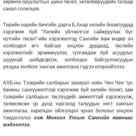
хөрөнгө оруулалтын шинэ төсөл, хөтөлбөрүүдийн талаар
санал солилцов.
Төрийн нарийн бичгийн дарга Б.Анар хилийн боомтуудад
хэрэгжиж буй “Хилийн үйлчилгээг сайжруулах бүс
нутгийн төсөл”-ийн хэрэгжилтэд Сангийн яам өндөр ач
холбогдол өгч байгааг онцлон дурдаад, төслийн
хэрэгжилтийг эрчимжүүлэх, тулгамдаж буй асуудлыг
шуурхай шийдвэрлэх, холбогдох байгууллагуудын
уялдаа холбоог хангаж ажиллана гэдгээ илэрхийллээ.
АХБ-ны Тээврийн салбарын захирал ноён Чен Чен тус
банкны санхүүжилтээр хэрэгжиж буй хилийн боомт, зам
тээврийн салбарын төслүүдийг амжилттай хэрэгжүүлж,
төлөвлөсөн үр дүнд хүргэхэд талуудын нягт хамтын
ажиллагаа, харилцан ойлголцол чухал болохыг онцлон
тэмдэглэлээ
гэж Монгол Улсын Сангийн яамнаас
мэдээллээ.