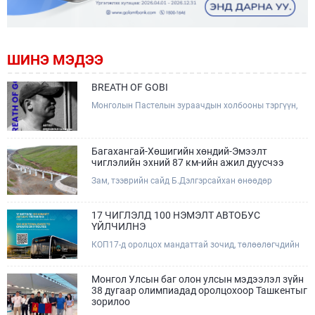
ШИНЭ МЭДЭЭ
BREATH OF GOBI
Монголын Пастелын зураачдын холбооны тэргүүн,
Соёлын тэргүүний ажилтан, зураач Лхагвагийн
Оргилболд өөрийн 13 дахь бие даасан "BREATH OF
GOBI" үзэсгэлэнгээ тохиолдуулан Та бүхэнтэй
мэндчилж байна.
Багахангай-Хөшигийн хөндий-Эмээлт
чиглэлийн эхний 87 км-ийн ажил дуусчээ
Зам, тээврийн сайд Б.Дэлгэрсайхан өнөөдөр
(2026.08.09) Багахангай-Хөшигийн хөндий-Эмээлт
чиглэлийн салбар төмөр замын эхний 87 км хэсгийн
бүтээн байгуулалтын ажлын явцтай танилцаж,
17 ЧИГЛЭЛД 100 НЭМЭЛТ АВТОБУС
төмөр замын доод болон дээд бүтцийн үндсэн ажил
ҮЙЛЧИЛНЭ
дууссаны дараах эцсийн шатны ажлуудад хяналт
КОП17-д оролцох мандаттай зочид, төлөөлөгчдийн
тавьж, төслийн талбайд ажиллалаа.
тээврийн үйлчилгээг дэмжих зорилгоор 17 чиглэлд
100 нэмэлт автобус ажиллаж, зориулалтын зочид
буудлууд болон хурлын талбай хооронд урьдчилан
Монгол Улсын баг олон улсын мэдээлэл зүйн
гаргасан цагийн хуваарийн дагуу үйлчилнэ.Эрхэм
38 дугаар олимпиадад оролцохоор Ташкентыг
хүндэт КОП17-д оролцогч та бүхэн автобусны
зорилоо
зогсоол болон цагийн хуваарийг QR код уншуулан