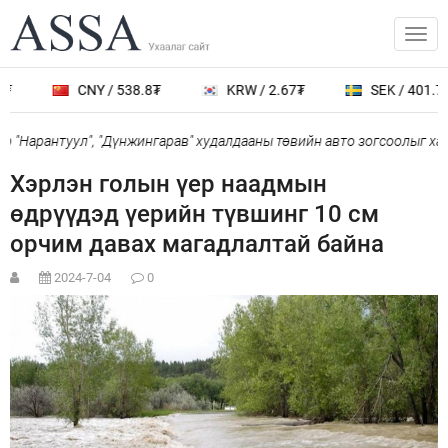
CNY / 538.8₮
KRW / 2.67₮
SEK / 401.7₮
 "Нарантуул", "Дүнжингарав" худалдааны төвийн авто зогсоолыг хаа
Хэрлэн голын үер наадмын
өдрүүдэд үерийн түвшинг 10 см
орчим давах магадлалтай байна
2024-7-04
0