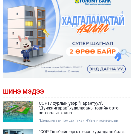
ШИНЭ МЭДЭЭ
COP17 хурлын үеэр "Нарантуул",
"Дүнжингарав" худалдааны төвийн авто
зогсоолыг хаана
“Цөлжилттэй тэмцэх тухай НҮБ-ын конвенцын
Талуудын 17 дугаар Бага хурал (COP17)” наймдугаар
сарын 17-28-ны өдрүүдэд Улаанбаатар хотод зохион
“COP Time”-ийн өргөтгөсөн хуралдаан болж