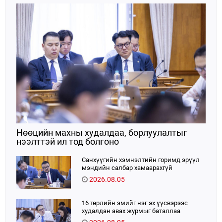
Нөөцийн махны худалдаа, борлуулалтыг
нээлттэй ил тод болгоно
Санхүүгийн хэмнэлтийн горимд эрүүл
мэндийн салбар хамаарахгүй
2026.08.05
16 төрлийн эмийг нэг эх үүсвэрээс
худалдан авах журмыг баталлаа