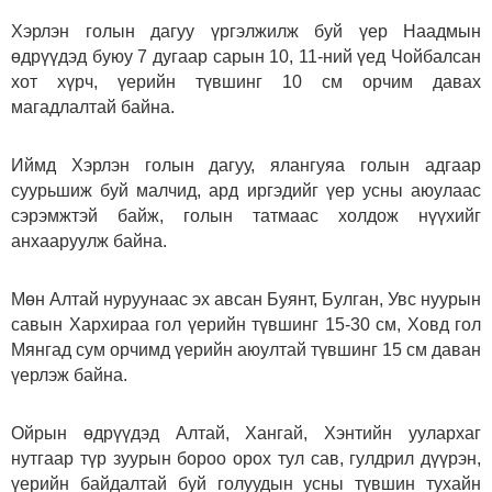
Хэрлэн голын дагуу үргэлжилж буй үер Наадмын
өдрүүдэд буюу 7 дугаар сарын 10, 11-ний үед Чойбалсан
хот хүрч, үерийн түвшинг 10 см орчим давах
магадлалтай байна.
Иймд Хэрлэн голын дагуу, ялангуяа голын адгаар
суурьшиж буй малчид, ард иргэдийг үер усны аюулаас
сэрэмжтэй байж, голын татмаас холдож нүүхийг
анхааруулж байна.
Мөн Алтай нуруунаас эх авсан Буянт, Булган, Увс нуурын
савын Хархираа гол үерийн түвшинг 15-30 см, Ховд гол
Мянгад сум орчимд үерийн аюултай түвшинг 15 см даван
үерлэж байна.
Ойрын өдрүүдэд Алтай, Хангай, Хэнтийн уулархаг
нутгаар түр зуурын бороо орох тул сав, гулдрил дүүрэн,
үерийн байдалтай буй голуудын усны түвшин тухайн