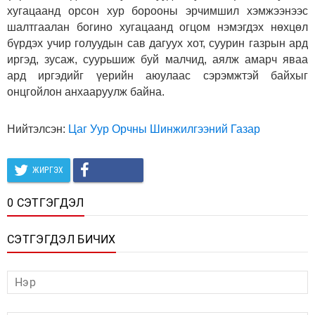
хугацаанд орсон хур борооны эрчимшил хэмжээнээс
шалтгаалан богино хугацаанд огцом нэмэгдэх нөхцөл
бүрдэх учир голуудын сав дагуух хот, суурин газрын ард
иргэд, зусаж, суурьшиж буй малчид, аялж амарч яваа
ард иргэдийг үерийн аюулаас сэрэмжтэй байхыг
онцгойлон анхааруулж байна.
Нийтэлсэн:
Цаг Уур Орчны Шинжилгээний Газар
ЖИРГЭХ
0 СЭТГЭГДЭЛ
СЭТГЭГДЭЛ БИЧИХ