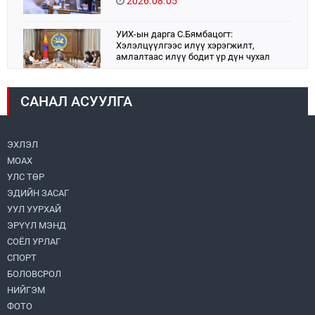
2026.08.05
УИХ-ын дарга С.Бямбацогт:
Хэлэлцүүлгээс илүү хэрэгжилт,
амлалтаас илүү бодит үр дүн чухал
2026.08.04
САНАЛ АСУУЛГА
Монголбанк 7 дугаар сард 1,439.2 кг үнэт
металл худалдан авлаа
2026.08.05
ЭХЛЭЛ
МОАХ
Н.Номтойбаяр: Аймгуудад тулгамдаж
буй асуудлуудыг долоо хоног бүр
УЛС ТӨР
Засгийн газрын хуралдаанд
ЭДИЙН ЗАСАГ
танилцуулж, шийдвэрлүүлнэ
2026.08.06
УУЛ УУРХАЙ
ЭРҮҮЛ МЭНД
Монгол Улс “COP17”-д “Тал хээрийн
төлөвлөгөө”-гөө танилцуулна
СОЁЛ УРЛАГ
2026.08.05
СПОРТ
БОЛОВСРОЛ
НИЙГЭМ
Нийслэлийн Засаг дарга бөгөөд
Улаанбаатар хотын Захирагч
ФОТО
Б.Пүрэвдагва ХУД-ийн 12,13, 14-р