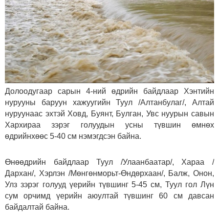
Долоодугаар сарын 4-ний өдрийн байдлаар Хэнтийн
нурууны баруун хажуугийн Туул /Алтанбулаг/, Алтай
нуруунаас эхтэй Ховд, Буянт, Булган, Увс нуурын савын
Хархираа зэрэг голуудын усны түвшин өмнөх
өдрийнхөөс 5-40 см нэмэгдсэн байна.
Өнөөдрийн байдлаар Туул /Улаанбаатар/, Хараа /
Дархан/, Хэрлэн /Мөнгөнморьт-Өндөрхаан/, Балж, Онон,
Улз зэрэг голууд үерийн түвшинг 5-45 см, Туул гол Лүн
сум орчимд үерийн аюултай түвшинг 60 см давсан
байдалтай байна.