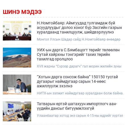
ШИНЭ МЭДЭЭ
Н.Номтойбаяр: Аймгуудад тулгамдаж буй
асуудлуудыг долоо хоног бүр Засгийн газрын
хуралдаанд танилцуулж, шийдвэрлүүлнэ
Монгол Улсын Шадар сайд Н.Номтойбаяр өнөөдөр
Өмнөговь, Дундговь аймагт ажиллалаа. Ерөнхий
сайдын 10 дугаар албан даалгавар, Улсын Онцгой
УИХ-ын дарга С.Бямбацогт төрийг төлөөлөн
комиссын даргын 3 дугаар тушаалын хүрээнд
Сутай хайрхны тэнгэрийг тахих төрийн
Өмнөговь аймагт байгаль орчин, уул уурхайн 358
тахилгад оролцлоо
зөрчил илрүүлж, 200 гаруйг нь арилгуулаад байна.
XVII жарны “Сүрээр дарагч” гал морин жилийн зуны
адаг хөхөгчин хонь сарын 23-ны өлзий дэмбэрэлтэй
өдөр /2026.08.06/ Сутай хайрхны тэнгэрийг тайх
“Хотын дарга сонсож байна” 150150 тусгай
төрийн тахилга боллоо.
дугаарыг наймдугаар сарын 14-нөөс
ажиллуулж эхэлнэ
НИТХ-ын ээлжит наймдугаар хуралдаан болж байна.
Өнөөдрийн хуралдаанаар нийслэлийн нутгийн
захиргааны байгууллага, албан тушаалтанд 2025,
Татварын өртэй шатахуун импортлогч аан-
2026 оны эхний хагас жилийн байдлаар иргэдээс
үүдийн дансыг битүүмжлэхгүй
ирсэн өргөдөл, гомдлын шийдвэрлэлтийн тайлан
Улаанбаатар хотод энэ сарын 4-15-ны өдрийг хүртэл
мэдээллийг сонслоо.
тэгш, сондгой дугаарын зохицуулалтаар нэг удаа
50,000 төгрөгт автобензин олгож буй. Эхний үр дүнд,