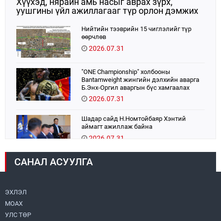
Хүүхэд, нярайн амь насыг аврах зүрх,
уушгины үйл ажиллагааг түр орлон дэмжих
ЭКМО технологийг ЭХЭМҮТ-д нэвтрүүлнэ
Нийтийн тээврийн 15 чиглэлийг түр
өөрчлөв
2026.07.31
"ONE Championship" холбооны
Bantamweight жингийн дэлхийн аварга
Б.Энх-Оргил аваргын бүс хамгаалах
тулаанаа өнөөдөр хийнэ.
2026.07.31
Шадар сайд Н.Номтойбаяр Хэнтий
аймагт ажиллаж байна
2026.07.31
САНАЛ АСУУЛГА
Авто зам шинээр барина
2026.07.31
ЭХЛЭЛ
МОАХ
Хөвсгөл нуурын их цэвэрлэгээний аяны
хүрээнд 301 тонн хог хаягдлыг
УЛС ТӨР
төвлөрүүлжээ