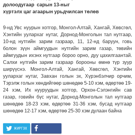
долоодугаар сарын 13-ныг
хүртэлх цаг агаарын урьдчилсан төлөв
9-нд Увс нуурын хотгор, Монгол-Алтай, Хангай, Хөвсгөл,
Хэнтийн уулархаг нутаг, Дорнод-Монголын тал нутгаар,
10-нд нутгийн зарим газраар, 11, 12-нд баруун, говь
болон зүүн аймгуудын нутгийн зарим газар, төвийн
аймгуудын ихэнх нутгаар бороо орно, дуу цахилгаантай.
Салхи нутгийн зарим газраар борооны өмнө түр зуур
ширүүснэ. Монгол-Алтай, Хангай, Хөвсгөл, Хэнтийн
уулархаг нутаг, Завхан голын эх, Хүрэнбэлчир орчим,
Тэрэлж голын хөндийгөөр шөнөдөө 5-10 хэм, өдөртөө 19-
24 хэм, Их нууруудын хотгор, Орхон-Сэлэнгийн сав
газар, говийн бүс нутаг, Дорнод-Монголын тал нутгаар
шөнөдөө 18-23 хэм, өдөртөө 31-36 хэм, бусад нутгаар
шөнөдөө 12-17 хэм, өдөртөө 25-30 хэм дулаан байна
ЖИРГЭХ