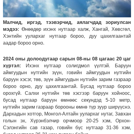
Малчид, иргэд, тээвэрчид, аялагчдад зориулсан
мэдээ:
Өнөөдөр ихэнх нутгаар халж, Хангай, Хөвсгөл,
Хэнтийн уулархаг нутгаар бороо, дуу цахилгаантай
аадар бороо орно.
2024 оны долоодугаар сарын 08-ны 08 цагаас 20 цаг
хүртэл:
Ихэнх нутгаар солигдмол үүлтэй. Баруун
аймгуудын нутгийн зүүн, говийн аймгуудын нутгийн
баруун хэсэг, төв, зүүн аймгуудын нутгийн зарим газраар
бороо орно, дуу цахилгаантай. Бусад нутгаар бороо
орохгүй. Салхи нутгийн төв хэсгээр баруун хойноос,
бусад нутгаар баруун өмнөөс секундэд 5-10 метр,
нутгийн зарим газраар борооны өмнө түр зуур ширүүснэ.
Дархадын хотгор, Монгол-Алтайн уулархаг нутаг, Завхан
голын эх, Хүрэнбэлчир орчмоор 20-25 хэм, Орхон-
Сэлэнгийн сав газар, говийн бүс нутгаар 31-36 хэм,