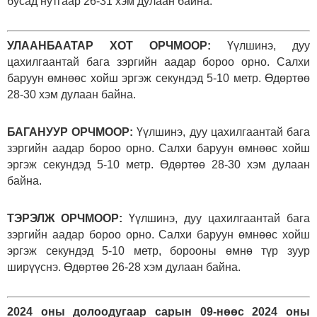
бусад нутгаар 26-31 хэм дулаан байна.
УЛААНБААТАР ХОТ ОРЧМООР:
Үүлшинэ, дуу
цахилгаантай бага зэргийн аадар бороо орно. Салхи
баруун өмнөөс хойш эргэж секундэд 5-10 метр. Өдөртөө
28-30 хэм дулаан байна.
БАГАНУУР ОРЧМООР:
Үүлшинэ, дуу цахилгаантай бага
зэргийн аадар бороо орно. Салхи баруун өмнөөс хойш
эргэж секундэд 5-10 метр. Өдөртөө 28-30 хэм дулаан
байна.
ТЭРЭЛЖ ОРЧМООР:
Үүлшинэ, дуу цахилгаантай бага
зэргийн аадар бороо орно. Салхи баруун өмнөөс хойш
эргэж секундэд 5-10 метр, борооны өмнө түр зуур
ширүүснэ. Өдөртөө 26-28 хэм дулаан байна.
2024 оны долоодугаар сарын 09-нөөс 2024 оны