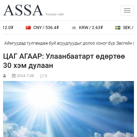
12.0₮
CNY / 536.4₮
KRW / 2.63₮
SEK / 38
 Аймгуудад тулгамдаж буй асуудлуудыг долоо хоног бүр Засгийн га
ЦАГ АГААР: Улаанбаатарт өдөртөө
30 хэм дулаан
2024-7-08
0