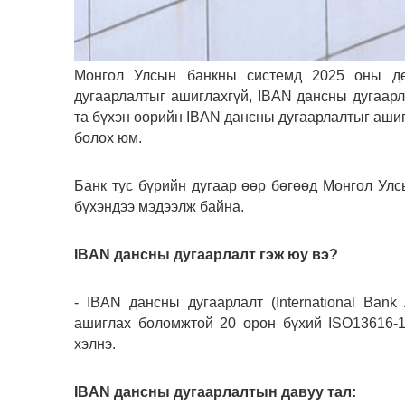
Монгол Улсын банкны системд 2025 оны дө
дугаарлалтыг ашиглахгүй, IBAN дансны дугаарл
та бүхэн өөрийн IBAN дансны дугаарлалтыг ашиг
болох юм.
Банк тус бүрийн дугаар өөр бөгөөд Монгол Улс
бүхэндээ мэдээлж байна.
IBAN дансны дугаарлалт гэж юу вэ?
- IBAN дансны дугаарлалт (International Ban
ашиглах боломжтой 20 орон бүхий ISO13616-1
хэлнэ.
IBAN дансны дугаарлалтын давуу тал: