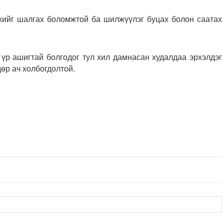
эхийг шалгах боломжтой ба шилжүүлэг буцах болон саатах
, үр ашигтай болгодог тул хил дамнасан худалдаа эрхэлдэг
өр ач холбогдолтой.