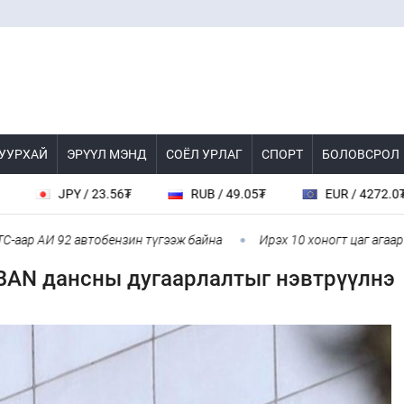
 УУРХАЙ
ЭРҮҮЛ МЭНД
СОЁЛ УРЛАГ
СПОРТ
БОЛОВСРОЛ
JPY / 23.56₮
RUB / 49.05₮
EUR / 4272.0₮
 АИ 92 автобензин түгээж байна
Ирэх 10 хоногт цаг агаар ямар
BAN дансны дугаарлалтыг нэвтрүүлнэ