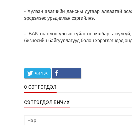
- Хүлээн авагчийн дансны дугаар алдаатай эс
эрсдэлээс урьдчилан сэргийлнэ.
- IBAN нь олон улсын гүйлгээг хялбар, аюулгүй
бизнесийн байгууллагууд болон хэрэглэгчдэд өнд
ЖИРГЭХ
0 СЭТГЭГДЭЛ
СЭТГЭГДЭЛ БИЧИХ