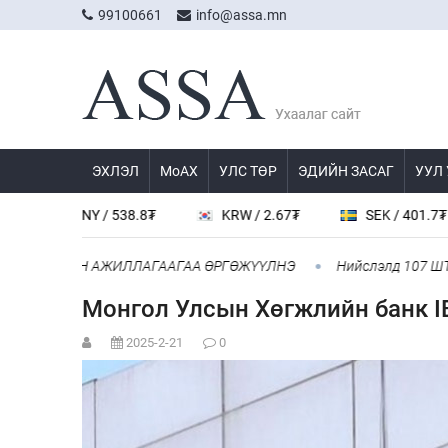
99100661
info@assa.mn
ЭХЛЭЛ
МоАХ
УЛС ТӨР
ЭДИЙН ЗАСАГ
УУЛ
CNY / 538.8₮
KRW / 2.67₮
SEK / 401.7₮
 ХАМТЫН АЖИЛЛАГААГАА ӨРГӨЖҮҮЛНЭ
Нийслэлд 107 ШТС-аар
Монгол Улсын Хөгжлийн банк I
2025-2-21
0