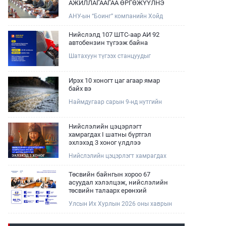
АЖИЛЛАГААГАА ӨРГӨЖҮҮЛНЭ
АНУ-ын “Боинг” компанийн Хойд
Ази дахь арилжааны нисэх онгоцны
борлуулалт, маркетингийн асуудал
Нийслэлд 107 ШТС-аар АИ 92
хариуцсан Дэд ерөнхийлөгч Жэф
автобензин түгээж байна
Эдвардс тэргүүтэй төлөөлөгчдийг
Шатахуун түгээх станцуудыг
Зам, тээврийн сайд Б.Дэлгэрсайхан
хошууныхаа тоог нэмэгдүүлэх үүрэг,
хүлээн авч уулзав.
чиглэл өгч, ажиллаж байна.
Ирэх 10 хоногт цаг агаар ямар
байх вэ
Наймдугаар сарын 9-нд нутгийн
баруун хагаст, 10-нд нутгийн зүүн
хагаст, 11-нд нутгийн зүүн өмнөд
хэсгээр ахиухан хэмжээний бороо
Нийслэлийн цэцэрлэгт
орох тул болзошгүй үер, усны
хамрагдах I шатны бүртгэл
аюулаас анхаарна уу.
эхлэхэд 3 хоног үлдлээ
Нийслэлийн цэцэрлэгт хамрагдах
хүсэлтийг 2026 оны 08 сарын 10-ны
өдрөөс 08 сарын 23-ны өдрийг
Төсвийн байнгын хороо 67
дуустал "E-Mongolia" платформоор
асуудал хэлэлцэж, нийслэлийн
дамжуулан цахимаар хүлээн
төсвийн талаарх ерөнхий
авна.Хүүхдээ цэцэрлэгт хамруулах
хяналтын сонсгол зохион
Улсын Их Хурлын 2026 оны хаврын
үйлчилгээг авахдаа дараах
байгуулсан байна
ээлжит чуулганы хугацаанд Төсвийн
зүйлсийг анхаарна уу.
байнгын хороо эрхлэх асуудлынхаа