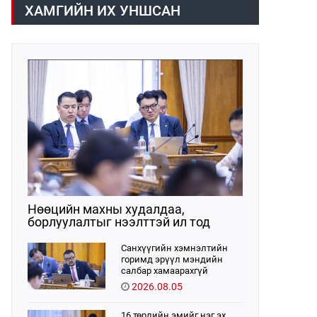
хүрээнд хууль санаачлагчаас өргөн
ХАМГИЙН ИХ УНШСАН
мэдүүлсэн хууль, Улсын Их Хурлын
бусад шийдвэрийн төслийг
урьдчилан хэлэлцэж санал, дүгнэлт
гарган нэгдсэн хуралдаанд
хэлэлцүүлэх, Улсын Их Хурлын
хяналтыг хэрэгжүүлэх, хуульд
тусгайлан заасан асуудлаар Улсын
Их Хурлын тогтоолын төсөл
боловсруулах чиг үүргээ
хэрэгжүүлэн ажиллажээ.
Нөөцийн махны худалдаа,
борлуулалтыг нээлттэй ил тод
болгоно
Санхүүгийн хэмнэлтийн
горимд эрүүл мэндийн
салбар хамаарахгүй
2026.08.05
16 төрлийн эмийг нэг эх