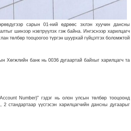
рөвдүгээр сарын 01-ний өдрөөс эхлэн хуучин дансны
алтыг шинээр нэвтрүүлэх гэж байна. Ингэснээр харилцагч
лан төлбөр тооцоогоо түргэн шуурхай гүйцэтгэх боломжтой
ын Хөгжлийн банк нь 0036 дугаартай байхыг харилцагч та
k Account Number)” гэдэг нь олон улсын төлбөр тооцоонд
, 2 стандартаар үүсгэсэн харилцагчийн дансны дугаарыг