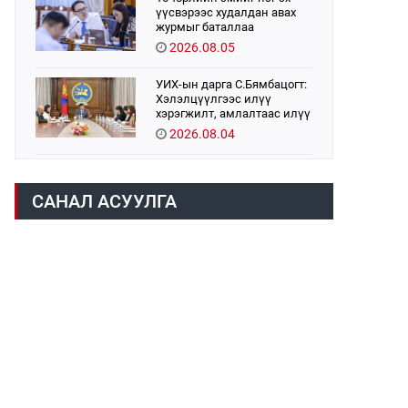
үүсвэрээс худалдан авах
журмыг баталлаа
2026.08.05
УИХ-ын дарга С.Бямбацогт:
Хэлэлцүүлгээс илүү
хэрэгжилт, амлалтаас илүү
бодит үр дүн чухал
2026.08.04
Монголбанк 7 дугаар сард
1,439.2 кг үнэт металл
САНАЛ АСУУЛГА
худалдан авлаа
2026.08.05
Монгол Улс “COP17”-д “Тал
хээрийн төлөвлөгөө”-гөө
танилцуулна
2026.08.05
Нийслэлийн Засаг дарга
бөгөөд Улаанбаатар хотын
Захирагч Б.Пүрэвдагва ХУД-
ийн 12,13, 14-р хорооны үер,
2026.08.04
усны эрсдэлтэй цэгүүдэд