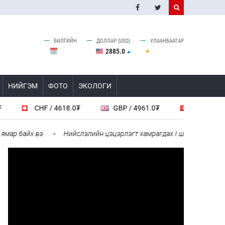
БИЛГИЙН
ДОЛЛАР (USD)
УЛААНБААТАР
2885.0
НИЙГЭМ
ФОТО
ЭКОЛОГИ
CHF / 4618.0₮
GBP / 4961.0₮
HKD / 462.1₮
 байх вэ
Нийслэлийн цэцэрлэгт хамрагдах I шатны бүртгэл эхлэ