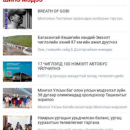
BREATH OF GOBI
Монголын Пастелын зураачдын холбооны тэргүүн,
Соёлын тэргүүний ажилтан, зураач Лхагвагийн
Оргилболд өөрийн 13 дахь бие даасан "BREATH OF
GOBI" үзэсгэлэнгээ тохиолдуулан Та бүхэнтэй
мэндчилж байна.
Багахангай-Хөшигийн хөндий-Эмээлт
чиглэлийн эхний 87 км-ийн ажил дуусчээ
Зам, тээврийн сайд Б.Дэлгэрсайхан өнөөдөр
(2026.08.09) Багахангай-Хөшигийн хөндий-Эмээлт
чиглэлийн салбар төмөр замын эхний 87 км хэсгийн
бүтээн байгуулалтын ажлын явцтай танилцаж,
17 ЧИГЛЭЛД 100 НЭМЭЛТ АВТОБУС
төмөр замын доод болон дээд бүтцийн үндсэн ажил
ҮЙЛЧИЛНЭ
дууссаны дараах эцсийн шатны ажлуудад хяналт
КОП17-д оролцох мандаттай зочид, төлөөлөгчдийн
тавьж, төслийн талбайд ажиллалаа.
тээврийн үйлчилгээг дэмжих зорилгоор 17 чиглэлд
100 нэмэлт автобус ажиллаж, зориулалтын зочид
буудлууд болон хурлын талбай хооронд урьдчилан
Монгол Улсын баг олон улсын мэдээлэл зүйн
гаргасан цагийн хуваарийн дагуу үйлчилнэ.Эрхэм
38 дугаар олимпиадад оролцохоор Ташкентыг
хүндэт КОП17-д оролцогч та бүхэн автобусны
зорилоо
зогсоол болон цагийн хуваарийг QR код уншуулан
Монгол Улсын багийн ахлагчаар Монголын мэдээлэл
харна уу.
зүйн олимпиадын хорооны гишүүн, ШУТИС-ийн
МХТС-ийн тэнхимийн эрхлэгч, дэд профессор
Намрын ургацын урьдчилсан баланс, ургац
А.Хүдэр, дэд ахлагчаар Монголын мэдээлэл зүйн
хураалтын төлөвлөгөөг гаргана
олимпиадын хорооны гишүүн, МУБИС-ийн МБУС-ийн
Хүнс, хөдөө аж ахуй, хөнгөн үйлдвэрийн сайд