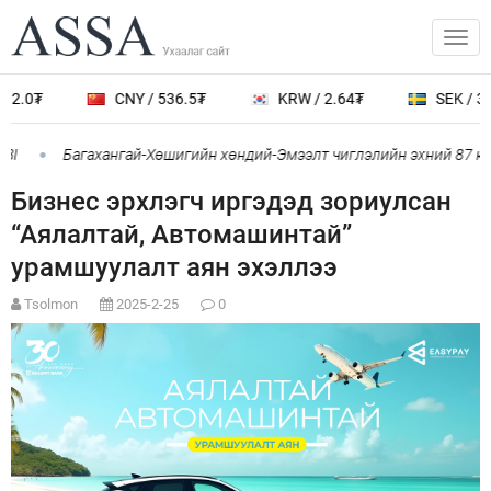
2.0₮
CNY / 536.5₮
KRW / 2.64₮
SEK / 388
I
Багахангай-Хөшигийн хөндий-Эмээлт чиглэлийн эхний 87 км-
Бизнес эрхлэгч иргэдэд зориулсан
“Аялалтай, Автомашинтай”
урамшуулалт аян эхэллээ
Tsolmon
2025-2-25
0