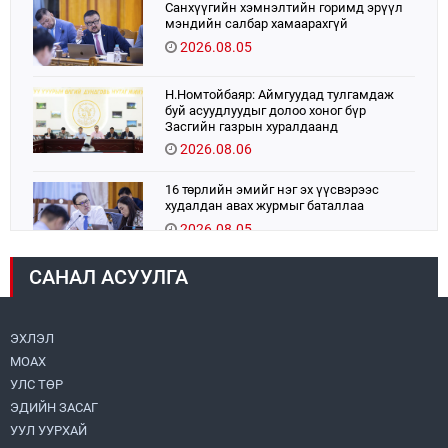
Санхүүгийн хэмнэлтийн горимд эрүүл
мэндийн салбар хамаарахгүй
2026.08.05
Н.Номтойбаяр: Аймгуудад тулгамдаж
буй асуудлуудыг долоо хоног бүр
Засгийн газрын хуралдаанд
танилцуулж, шийдвэрлүүлнэ
2026.08.06
16 төрлийн эмийг нэг эх үүсвэрээс
худалдан авах журмыг баталлаа
2026.08.05
САНАЛ АСУУЛГА
УИХ-ын дарга С.Бямбацогт:
Хэлэлцүүлгээс илүү хэрэгжилт,
амлалтаас илүү бодит үр дүн чухал
2026.08.04
ЭХЛЭЛ
МОАХ
“Хотын дарга сонсож байна” 150150
УЛС ТӨР
тусгай дугаарыг наймдугаар сарын 14-
нөөс ажиллуулж эхэлнэ
ЭДИЙН ЗАСАГ
2026.08.06
УУЛ УУРХАЙ