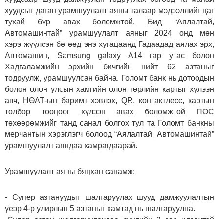
хуудсыг даган урамшуулалт аяны талаар мэдээллийг цаг
тухай бүр авах боломжтой. Бид “Аялалтай,
Автомашинтай” урамшуулалт аяныг 2024 онд мөн
хэрэгжүүлсэн бөгөөд энэ хугацаанд Гадаадад аялах эрх,
Автомашин, Samsung galaxy A14 гар утас болон
Хадгаламжийн эрхийн бичгийн нийт 62 азтаныг
тодруулж, урамшуулсан байна. Голомт банк нь дотоодын
болон олон улсын хамгийн олон төрлийн картыг хүлээн
авч, НӨАТ-ын баримт хэвлэх, QR, контактлесс, картын
төлбөр тооцоог хүлээн авах боломжтой ПОС
төхөөрөмжийг танд санал болгох тул та Голомт банкны
мерчантын хэрэглэгч болоод “Аялалтай, Автомашинтай”
урамшуулалт аяндаа хамрагдаарай.
Урамшуулалт аяны бяцхан санамж:
- Супер азтануудыг шалгаруулах шууд дамжуулалтын
үеэр 4-р улирлын 5 азтаныг хамтад нь шалгаруулна.