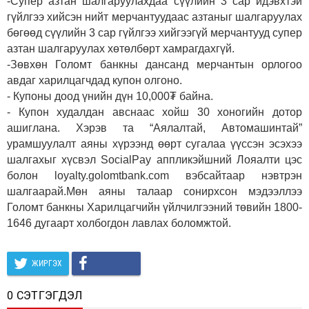
-Супер азтан шалгаруулахдаа сүүлийн 3 сар идэвхтэй
гүйлгээ хийсэн нийт мерчантуудаас азтаныг шалгаруулах
бөгөөд сүүлийн 3 сар гүйлгээ хийгээгүй мерчантууд супер
азтан шалгаруулах хөтөлбөрт хамрагдахгүй.
-Зөвхөн Голомт банкны дансанд мерчантын орлогоо
авдаг харилцагчдад купон олгоно.
- Купоны доод үнийн дүн 10,000₮ байна.
- Купон худалдан авснаас хойш 30 хоногийн дотор
ашиглана. Хэрэв та “Аялалтай, Автомашинтай”
урамшуулалт аяны хүрээнд өөрт сугалаа үүссэн эсэхээ
шалгахыг хүсвэл SocialPay аппликэйшний Лояалти цэс
болон loyalty.golomtbank.com вэбсайтаар нэвтрэн
шалгаарай.Мөн аяны талаар сонирхсон мэдээллээ
Голомт банкны Харилцагчийн үйлчилгээний төвийн 1800-
1646 дугаарт холбогдон лавлах боломжтой.
ЖИРГЭХ
0 СЭТГЭГДЭЛ