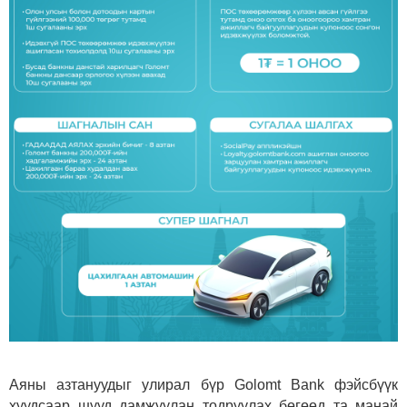
Аяны азтануудыг улирал бүр Golomt Bank фэйсбүүк
хуудсаар шууд дамжуулан тодруулах бөгөөд та манай