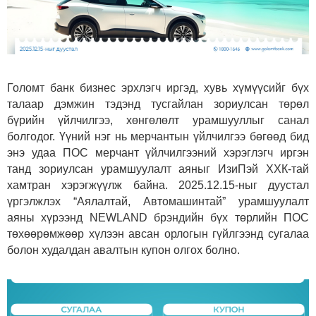
Голомт банк бизнес эрхлэгч иргэд, хувь хүмүүсийг бүх
талаар дэмжин тэдэнд тусгайлан зориулсан төрөл
бүрийн үйлчилгээ, хөнгөлөлт урамшууллыг санал
болгодог. Үүний нэг нь мерчантын үйлчилгээ бөгөөд бид
энэ удаа ПОС мерчант үйлчилгээний хэрэглэгч иргэн
танд зориулсан урамшуулалт аяныг ИзиПэй ХХК-тай
хамтран хэрэгжүүлж байна. 2025.12.15-ныг дуустал
үргэлжлэх “Аялалтай, Автомашинтай” урамшуулалт
аяны хүрээнд NEWLAND брэндийн бүх төрлийн ПОС
төхөөрөмжөөр хүлээн авсан орлогын гүйлгээнд сугалаа
болон худалдан авалтын купон олгох болно.