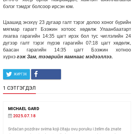
бэлэг тэмдэг болсоор ирсэн юм.
Цаашид энэхүү 23 дугаар галт тэрэг долоо хоног бүрийн
мягмар гарагт Бээжин хотоос хөдөлж Улаанбаатарт
лхагва гарагийн 14:35 цагт ирэх бол тус чиглэлийн 24
дүгээр галт тэрэг пүрэв гарагийн 07:18 цагт хөдөлж,
баасан гарагийн 14:35 цагт Бээжин хотноо
хүрнэ
гэж Зам, тээврийн яамнаас мэдээллээ.
ЖИРГЭХ
1 СЭТГЭГДЭЛ
MICHAEL GARD
2025.07.18
Srdačan pozdrav svima koji čitaju ovu poruku i želim da znate