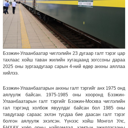
Бээжин-Улаанбаатар чиглэлийн 23 дугаар галт тэрэг цар
тахлаас хойш таван жилийн хугацаанд зогссоны дараа
2025 оны зургаадугаар сарын 4-ний өдөр анхны аяллаа
хийлээ.
Бээжин-Улаанбаатарын анхны галт тэргийг анх 1975 онд
аялуулж байсан. 1975-1985 оны хооронд Бээжин-
Улаанбаатарын галт тэргийг Бээжин-Москва чиглэлийн
гал тэргэнд холбож явуулдаг байсан бол 1985 оны
тавдугаар сараас эхлэн тусдаа бие даасан галт тэрэг
болгон аялуулж эхэлсэн. Үүнээс хойш Монгол Улс,
БНХАУ хоёр орны найрамдал, хамтын ажиллагааны