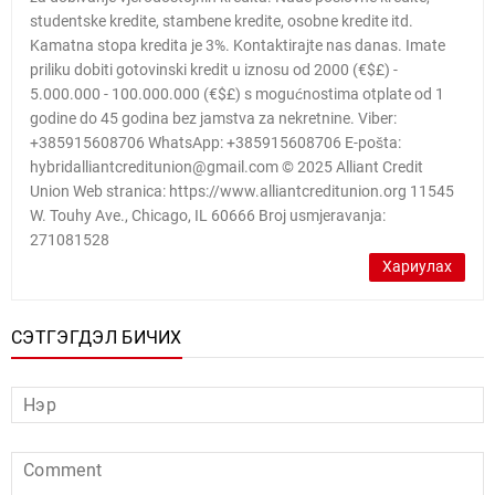
studentske kredite, stambene kredite, osobne kredite itd.
Kamatna stopa kredita je 3%. Kontaktirajte nas danas. Imate
priliku dobiti gotovinski kredit u iznosu od 2000 (€$£) -
5.000.000 - 100.000.000 (€$£) s mogućnostima otplate od 1
godine do 45 godina bez jamstva za nekretnine. Viber:
+385915608706 WhatsApp: +385915608706 E-pošta:
hybridalliantcreditunion@gmail.com © 2025 Alliant Credit
Union Web stranica: https://www.alliantcreditunion.org 11545
W. Touhy Ave., Chicago, IL 60666 Broj usmjeravanja:
271081528
Хариулах
СЭТГЭГДЭЛ БИЧИХ