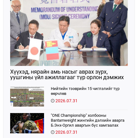
Хүүхэд, нярайн амь насыг аврах зүрх,
уушгины үйл ажиллагааг түр орлон дэмжих
ЭКМО технологийг ЭХЭМҮТ-д нэвтрүүлнэ
Нийтийн тээврийн 15 чиглэлийг түр
өөрчлөв
2026.07.31
"ONE Championship" холбооны
Bantamweight жингийн дэлхийн аварга
Б.Энх-Оргил аваргын бүс хамгаалах
тулаанаа өнөөдөр хийнэ.
2026.07.31