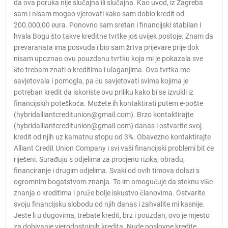
da ova poruka nije slučajna ili slučajna. Kao uvod, iz Zagreba
sam i nisam mogao vjerovati kako sam dobio kredit od
200.000,00 eura. Ponovno sam sretan i financijski stabilan i
hvala Bogu što takve kreditne tvrtke još uvijek postoje. Znam da
prevaranata ima posvuda i bio sam žrtva prijevare prije dok
nisam upoznao ovu pouzdanu tvrtku koja mi je pokazala sve
što trebam znati o kreditima i ulaganjima. Ova tvrtka me
savjetovala i pomogla, pa ću savjetovati svima kojima je
potreban kredit da iskoriste ovu priliku kako bi se izvukli iz
financijskih poteškoća. Možete ih kontaktirati putem e-pošte
(hybridalliantcreditunion@gmail.com). Brzo kontaktirajte
(hybridalliantcreditunion@gmail.com) danas i ostvarite svoj
kredit od njih uz kamatnu stopu od 3%. Obavezno kontaktirajte
Alliant Credit Union Company i svi vaši financijski problemi bit će
riješeni. Surađuju s odjelima za procjenu rizika, obradu,
financiranje i drugim odjelima. Svaki od ovih timova dolazi s
ogromnim bogatstvom znanja. To im omogućuje da steknu više
znanja o kreditima i pruže bolje iskustvo članovima. Ostvarite
svoju financijsku slobodu od njih danas i zahvalite mi kasnije.
Jeste li u dugovima, trebate kredit, brz i pouzdan, ovo je mjesto
za dobivanje vjerodostojnih kredita. Nude poslovne kredite,