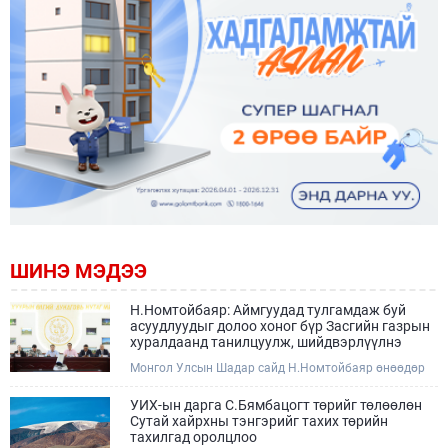
ШИНЭ МЭДЭЭ
Н.Номтойбаяр: Аймгуудад тулгамдаж буй
асуудлуудыг долоо хоног бүр Засгийн газрын
хуралдаанд танилцуулж, шийдвэрлүүлнэ
Монгол Улсын Шадар сайд Н.Номтойбаяр өнөөдөр
Өмнөговь, Дундговь аймагт ажиллалаа. Ерөнхий
сайдын 10 дугаар албан даалгавар, Улсын Онцгой
УИХ-ын дарга С.Бямбацогт төрийг төлөөлөн
комиссын даргын 3 дугаар тушаалын хүрээнд
Сутай хайрхны тэнгэрийг тахих төрийн
Өмнөговь аймагт байгаль орчин, уул уурхайн 358
тахилгад оролцлоо
зөрчил илрүүлж, 200 гаруйг нь арилгуулаад байна.