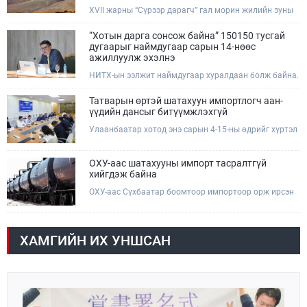
XVII жарны “Сүрээр дарагч” гал морин жилийн зуны
адаг хөхөгчин хонь сарын 23-ны өлзий дэмбэрэлтэй
өдөр /2026.08.06/ Сутай хайрхны тэнгэрийг тайх
“Хотын дарга сонсож байна” 150150 тусгай
төрийн тахилга боллоо.
дугаарыг наймдугаар сарын 14-нөөс
ажиллуулж эхэлнэ
НИТХ-ын ээлжит наймдугаар хуралдаан болж байна.
Өнөөдрийн хуралдаанаар нийслэлийн нутгийн
захиргааны байгууллага, албан тушаалтанд 2025,
Татварын өртэй шатахуун импортлогч аан-
2026 оны эхний хагас жилийн байдлаар иргэдээс
үүдийн дансыг битүүмжлэхгүй
ирсэн өргөдөл, гомдлын шийдвэрлэлтийн тайлан
Улаанбаатар хотод энэ сарын 4-15-ны өдрийг хүртэл
мэдээллийг сонслоо.
тэгш, сондгой дугаарын зохицуулалтаар нэг удаа
50,000 төгрөгт автобензин олгож буй. Эхний үр дүнд,
шатахуун түгээх станцуудын өдрийн борлуулалт хоёр
ОХУ-аас шатахууны импорт тасралтгүй
дахин буурч нэг машиныг цэнэглэх хурд нэмэгдсэн
хийгдэж байна
болохыг Ашигт малтмал, газрын тосны газраас
ОХУ-аас Сүхбаатар боомтоор импортоор орж ирсэн
танилцууллаа.
шатахууны мэдээллийг хүргэж байна. Наймдугаар
сарын 06-ны өдөр /02:30 цагт/ 7 вагон буюу 420 тонн
АИ-92 автобензин орж иржээ.
ХАМГИЙН ИХ УНШСАН