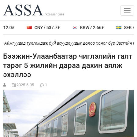
612.0₮
CNY / 537.7₮
KRW / 2.66₮
SEK / 4
 Аймгуудад тулгамдаж буй асуудлуудыг долоо хоног бүр Засгийн га
Бээжин-Улаанбаатар чиглэлийн галт
тэрэг 5 жилийн дараа дахин аялж
эхэллээ
2025-6-05
1