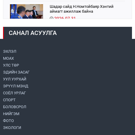
Шадар сайд Н.Номтойбаяр Хэнтий
аймагт ажиллаж байна
2026.07.31
САНАЛ АСУУЛГА
Авто зам шинээр барина
2026.07.31
ЭХЛЭЛ
МОАХ
Хөвсгөл нуурын их цэвэрлэгээний аяны
хүрээнд 301 тонн хог хаягдлыг
УЛС ТӨР
төвлөрүүлжээ
ЭДИЙН ЗАСАГ
2026.07.31
УУЛ УУРХАЙ
ЭРҮҮЛ МЭНД
ЦАНХИЙН ЗҮҮН УУРХАЙН ГЭРЭЭТ
КОМПАНИУДАД ХӨНДЛӨНГИЙН АУДИТ
СОЁЛ УРЛАГ
ХИЙВ
СПОРТ
2026.07.31
БОЛОВСРОЛ
НИЙГЭМ
Бүсчилсэн хөгжил, гамшгийн эрсдэлийг
ФОТО
бууруулах чиглэлээр НҮБ-тай хамтын
ажиллагаагаа өргөжүүлэхээр санал
ЭКОЛОГИ
солилцлоо
2026.07.31