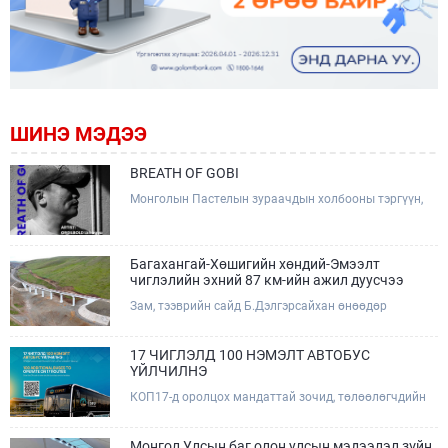
ШИНЭ МЭДЭЭ
BREATH OF GOBI
Монголын Пастелын зураачдын холбооны тэргүүн,
Соёлын тэргүүний ажилтан, зураач Лхагвагийн
Оргилболд өөрийн 13 дахь бие даасан "BREATH OF
GOBI" үзэсгэлэнгээ тохиолдуулан Та бүхэнтэй
мэндчилж байна.
Багахангай-Хөшигийн хөндий-Эмээлт
чиглэлийн эхний 87 км-ийн ажил дуусчээ
Зам, тээврийн сайд Б.Дэлгэрсайхан өнөөдөр
(2026.08.09) Багахангай-Хөшигийн хөндий-Эмээлт
чиглэлийн салбар төмөр замын эхний 87 км хэсгийн
бүтээн байгуулалтын ажлын явцтай танилцаж,
17 ЧИГЛЭЛД 100 НЭМЭЛТ АВТОБУС
төмөр замын доод болон дээд бүтцийн үндсэн ажил
ҮЙЛЧИЛНЭ
дууссаны дараах эцсийн шатны ажлуудад хяналт
КОП17-д оролцох мандаттай зочид, төлөөлөгчдийн
тавьж, төслийн талбайд ажиллалаа.
тээврийн үйлчилгээг дэмжих зорилгоор 17 чиглэлд
100 нэмэлт автобус ажиллаж, зориулалтын зочид
буудлууд болон хурлын талбай хооронд урьдчилан
Монгол Улсын баг олон улсын мэдээлэл зүйн