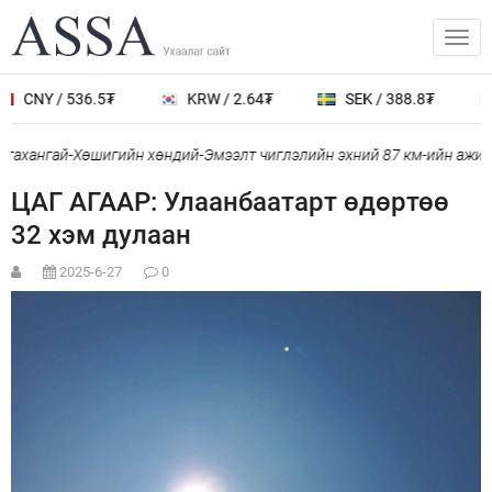
CNY / 536.5₮
KRW / 2.64₮
SEK / 388.8₮
гахангай-Хөшигийн хөндий-Эмээлт чиглэлийн эхний 87 км-ийн ажил 
ЦАГ АГААР: Улаанбаатарт өдөртөө
32 хэм дулаан
2025-6-27
0