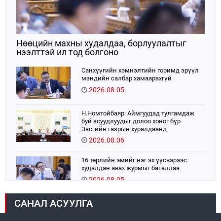
Нөөцийн махны худалдаа, борлуулалтыг
нээлттэй ил тод болгоно
Санхүүгийн хэмнэлтийн горимд эрүүл
мэндийн салбар хамаарахгүй
2026.08.05
Н.Номтойбаяр: Аймгуудад тулгамдаж
буй асуудлуудыг долоо хоног бүр
Засгийн газрын хуралдаанд
танилцуулж, шийдвэрлүүлнэ
2026.08.06
16 төрлийн эмийг нэг эх үүсвэрээс
худалдан авах журмыг баталлаа
2026.08.05
САНАЛ АСУУЛГА
УИХ-ын дарга С.Бямбацогт:
Хэлэлцүүлгээс илүү хэрэгжилт,
амлалтаас илүү бодит үр дүн чухал