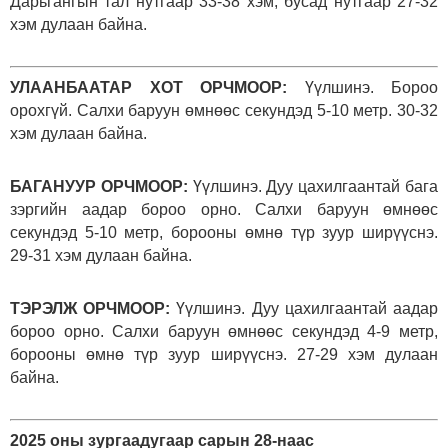
Дарьгангын тал нутгаар 33-38 хэм, бусад нутгаар 27-32
хэм дулаан байна.
УЛААНБААТАР ХОТ ОРЧМООР:
Үүлшинэ. Бороо
орохгүй. Салхи баруун өмнөөс секундэд 5-10 метр. 30-32
хэм дулаан байна.
БАГАНУУР ОРЧМООР:
Үүлшинэ. Дуу цахилгаантай бага
зэргийн аадар бороо орно. Салхи баруун өмнөөс
секундэд 5-10 метр, борооны өмнө түр зуур ширүүснэ.
29-31 хэм дулаан байна.
ТЭРЭЛЖ ОРЧМООР:
Үүлшинэ. Дуу цахилгаантай аадар
бороо орно. Салхи баруун өмнөөс секундэд 4-9 метр,
борооны өмнө түр зуур ширүүснэ. 27-29 хэм дулаан
байна.
2025 оны зургаадугаар сарын 28-наас