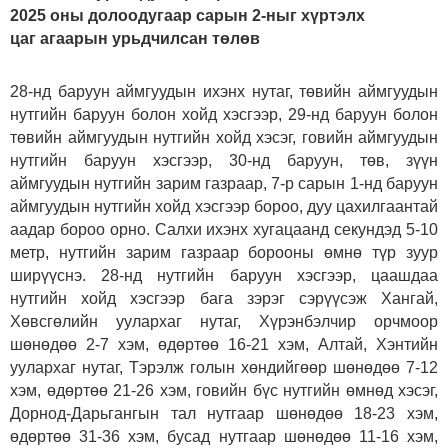
2025 оны долоодугаар сарын 2-ныг хүртэлх
цаг агаарын урьдчилсан төлөв
28-нд баруун аймгуудын ихэнх нутаг, төвийн аймгуудын
нутгийн баруун болон хойд хэсгээр, 29-нд баруун болон
төвийн аймгуудын нутгийн хойд хэсэг, говийн аймгуудын
нутгийн баруун хэсгээр, 30-нд баруун, төв, зүүн
аймгуудын нутгийн зарим газраар, 7-р сарын 1-нд баруун
аймгуудын нутгийн хойд хэсгээр бороо, дуу цахилгаантай
аадар бороо орно. Салхи ихэнх хугацаанд секундэд 5-10
метр, нутгийн зарим газраар борооны өмнө түр зуур
ширүүснэ. 28-нд нутгийн баруун хэсгээр, цаашдаа
нутгийн хойд хэсгээр бага зэрэг сэрүүсэж Хангай,
Хөвсгөлийн уулархаг нутаг, Хүрэнбэлчир орчмоор
шөнөдөө 2-7 хэм, өдөртөө 16-21 хэм, Алтай, Хэнтийн
уулархаг нутаг, Тэрэлж голын хөндийгөөр шөнөдөө 7-12
хэм, өдөртөө 21-26 хэм, говийн бүс нутгийн өмнөд хэсэг,
Дорнод-Дарьгангын тал нутгаар шөнөдөө 18-23 хэм,
өдөртөө 31-36 хэм, бусад нутгаар шөнөдөө 11-16 хэм,