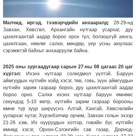
Малчид, иргэд, тээвэрчдийн анхааралд:
28-29-нд
Завхан, Хөвсгөл, Архангайн нутгаар усархаг, дуу
цахилгаантай аадар бороо орох тул, болзошгүй аянга,
цахилгаан, нөөлөг салхи, мөндөр, үер усны аюулаас
сэрэмжтэй байхыг анхааруулж байна.
2025 оны зургаадугаар сарын 27-ны 08 цагаас 20 цаг
хүртэл:
Ихэнх нутгаар солигдмол үүлтэй. Баруун
аймгуудын нутгийн хойд хэсэг, төв, говь, зүүн аймгуудын
нутгийн зарим газраар бороо, дуу цахилгаантай аадар
бороо орно. Салхи ихэнх нутгаар баруун өмнөөс
секундэд 5-10 метр, нутгийн зарим газраар борооны
өмнө түр зуур ширүүснэ. Алтай, Хангай, Хөвсгөлийн
уулархаг нутаг, Хүрэнбэлчир орчим, Завхан голын эхээр
21-26 хэм, Их нууруудын хотгор, говийн бүс нутгийн
өмнөд хэсэг, Орхон-Сэлэнгийн сав газар, Дорнод-