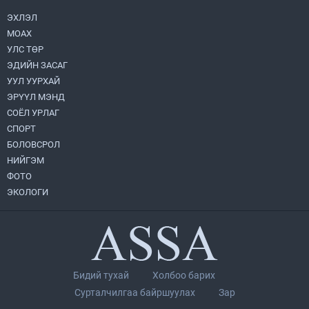
2026.08.04
ЭХЛЭЛ
МОАХ
“Хотын дарга сонсож байна” 150150
УЛС ТӨР
тусгай дугаарыг наймдугаар сарын 14-
нөөс ажиллуулж эхэлнэ
ЭДИЙН ЗАСАГ
2026.08.06
УУЛ УУРХАЙ
ЭРҮҮЛ МЭНД
Монголбанк 7 дугаар сард 1,439.2 кг үнэт
СОЁЛ УРЛАГ
металл худалдан авлаа
СПОРТ
2026.08.05
БОЛОВСРОЛ
НИЙГЭМ
УИХ-ын дарга С.Бямбацогт төрийг
ФОТО
төлөөлөн Сутай хайрхны тэнгэрийг тахих
төрийн тахилгад оролцлоо
ЭКОЛОГИ
2026.08.06
Нийслэлийн Засаг дарга бөгөөд
Улаанбаатар хотын Захирагч
Б.Пүрэвдагва ХУД-ийн 12,13, 14-р
хорооны үер, усны эрсдэлтэй цэгүүдэд
2026.08.04
Бидий тухай
Холбоо барих
ажиллалаа
Сурталчилгаа байршуулах
Зар
Монгол Улс “COP17”-д “Тал хээрийн
төлөвлөгөө”-гөө танилцуулна