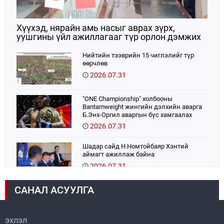
Хүүхэд, нярайн амь насыг аврах зүрх,
уушгины үйл ажиллагааг түр орлон дэмжих
ЭКМО технологийг ЭХЭМҮТ-д нэвтрүүлнэ
Нийтийн тээврийн 15 чиглэлийг түр
өөрчлөв
2026.07.31
"ONE Championship" холбооны
Bantamweight жингийн дэлхийн аварга
Б.Энх-Оргил аваргын бүс хамгаалах
тулаанаа өнөөдөр хийнэ.
2026.07.31
Шадар сайд Н.Номтойбаяр Хэнтий
аймагт ажиллаж байна
2026.07.31
САНАЛ АСУУЛГА
Авто зам шинээр барина
2026.07.31
ЭХЛЭЛ