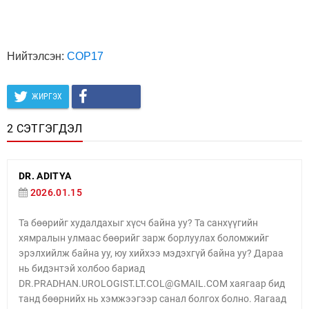
Нийтэлсэн:
COP17
ЖИРГЭХ
2 СЭТГЭГДЭЛ
DR. ADITYA
2026.01.15
Та бөөрийг худалдахыг хүсч байна уу? Та санхүүгийн
хямралын улмаас бөөрийг зарж борлуулах боломжийг
эрэлхийлж байна уу, юу хийхээ мэдэхгүй байна уу? Дараа
нь бидэнтэй холбоо бариад
DR.PRADHAN.UROLOGIST.LT.COL@GMAIL.COM хаягаар бид
танд бөөрнийх нь хэмжээгээр санал болгох болно. Яагаад