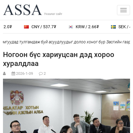
12.0₮
CNY / 537.7₮
KRW / 2.66₮
SEK / 402
мгуудад тулгамдаж буй асуудлуудыг долоо хоног бүр Засгийн газры
Ногоон бүс хариуцсан дэд хороо
хуралдлаа
2026-1-09
2