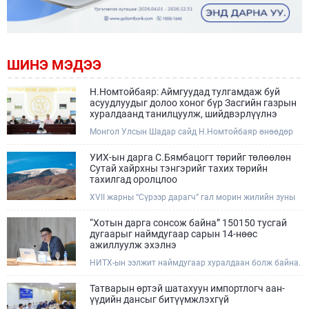
ШИНЭ МЭДЭЭ
Н.Номтойбаяр: Аймгуудад тулгамдаж буй
асуудлуудыг долоо хоног бүр Засгийн газрын
хуралдаанд танилцуулж, шийдвэрлүүлнэ
Монгол Улсын Шадар сайд Н.Номтойбаяр өнөөдөр
Өмнөговь, Дундговь аймагт ажиллалаа. Ерөнхий
сайдын 10 дугаар албан даалгавар, Улсын Онцгой
УИХ-ын дарга С.Бямбацогт төрийг төлөөлөн
комиссын даргын 3 дугаар тушаалын хүрээнд
Сутай хайрхны тэнгэрийг тахих төрийн
Өмнөговь аймагт байгаль орчин, уул уурхайн 358
тахилгад оролцлоо
зөрчил илрүүлж, 200 гаруйг нь арилгуулаад байна.
XVII жарны “Сүрээр дарагч” гал морин жилийн зуны
адаг хөхөгчин хонь сарын 23-ны өлзий дэмбэрэлтэй
өдөр /2026.08.06/ Сутай хайрхны тэнгэрийг тайх
“Хотын дарга сонсож байна” 150150 тусгай
төрийн тахилга боллоо.
дугаарыг наймдугаар сарын 14-нөөс
ажиллуулж эхэлнэ
НИТХ-ын ээлжит наймдугаар хуралдаан болж байна.
Өнөөдрийн хуралдаанаар нийслэлийн нутгийн
захиргааны байгууллага, албан тушаалтанд 2025,
Татварын өртэй шатахуун импортлогч аан-
2026 оны эхний хагас жилийн байдлаар иргэдээс
үүдийн дансыг битүүмжлэхгүй
ирсэн өргөдөл, гомдлын шийдвэрлэлтийн тайлан