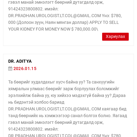
гэвэл манай эмнэлэгт бөөрний дутагдалд орж,
91424323800802. имэйл:
DR.PRADHAN.UROLOGIST.LT.COL@GMAIL.COM Yнэ: $780,
000 (Долоон зуун, Наян мянган доллар) APPLY TO SELL
YOUR KIDNEY FOR MONEY NOW $ 780,000.00\
Хариулах
DR. ADITYA
2026.01.15
Та бөөрийг худалдахыг хүсч байна уу? Та санхүүгийн
хямралын улмаас бөөрийг зарж борлуулах боломжийг
эрэлхийлж байна уу, юу хийхээ мэдэхгүй байна уу? Дараа
нь бидэнтэй холбоо бариад
DR.PRADHAN.UROLOGIST.LT.COL@GMAIL.COM хаягаар бид
танд бөөрнийх нь хэмжээгээр санал болгох болно. Яагаад
гэвэл манай эмнэлэгт бөөрний дутагдалд орж,
91424323800802. имэйл:
DR.PRADHAN.UROLOGIST.LT.COL@GMAIL.COM Yнэ: $780,