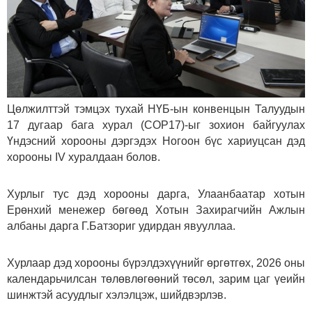
Цөлжилттэй тэмцэх тухай НҮБ-ын конвенцын Талуудын
17 дугаар бага хурал (СОР17)-ыг зохион байгуулах
Үндэсний хорооны дэргэдэх Ногоон бүс хариуцсан дэд
хорооны IV хуралдаан болов.
Хурлыг тус дэд хорооны дарга, Улаанбаатар хотын
Ерөнхий менежер бөгөөд Хотын Захирагчийн Ажлын
албаны дарга Г.Батзориг удирдан явууллаа.
Хурлаар дэд хорооны бүрэлдэхүүнийг өргөтгөх, 2026 оны
календарьчилсан төлөвлөгөөний төсөл, зарим цаг үеийн
шинжтэй асуудлыг хэлэлцэж, шийдвэрлэв.