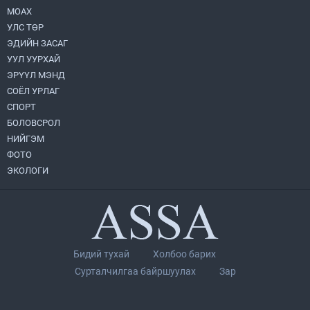
МОАХ
Хөвсгөл нуурын их цэвэрлэгээний аяны
хүрээнд 301 тонн хог хаягдлыг
УЛС ТӨР
төвлөрүүлжээ
ЭДИЙН ЗАСАГ
2026.07.31
УУЛ УУРХАЙ
ЭРҮҮЛ МЭНД
ЦАНХИЙН ЗҮҮН УУРХАЙН ГЭРЭЭТ
КОМПАНИУДАД ХӨНДЛӨНГИЙН АУДИТ
СОЁЛ УРЛАГ
ХИЙВ
СПОРТ
2026.07.31
БОЛОВСРОЛ
НИЙГЭМ
Бүсчилсэн хөгжил, гамшгийн эрсдэлийг
ФОТО
бууруулах чиглэлээр НҮБ-тай хамтын
ажиллагаагаа өргөжүүлэхээр санал
ЭКОЛОГИ
солилцлоо
2026.07.31
Ирэх 10 хоногийн цаг агаарын
урьдчилсан төлөв
2026.07.31
Бидий тухай
Холбоо барих
Орон нутгийн Биеийн тамир, спортын
Сурталчилгаа байршуулах
Зар
газруудад шинэ микро автобус өглөө
2026.07.31