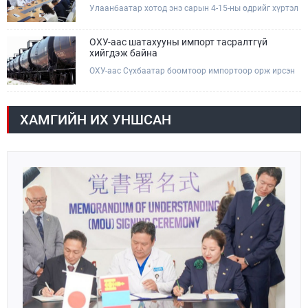
Улаанбаатар хотод энэ сарын 4-15-ны өдрийг хүртэл
мэдээллийг сонслоо.
тэгш, сондгой дугаарын зохицуулалтаар нэг удаа
50,000 төгрөгт автобензин олгож буй. Эхний үр дүнд,
шатахуун түгээх станцуудын өдрийн борлуулалт хоёр
ОХУ-аас шатахууны импорт тасралтгүй
дахин буурч нэг машиныг цэнэглэх хурд нэмэгдсэн
хийгдэж байна
болохыг Ашигт малтмал, газрын тосны газраас
ОХУ-аас Сүхбаатар боомтоор импортоор орж ирсэн
танилцууллаа.
шатахууны мэдээллийг хүргэж байна. Наймдугаар
сарын 06-ны өдөр /02:30 цагт/ 7 вагон буюу 420 тонн
АИ-92 автобензин орж иржээ.
ХАМГИЙН ИХ УНШСАН