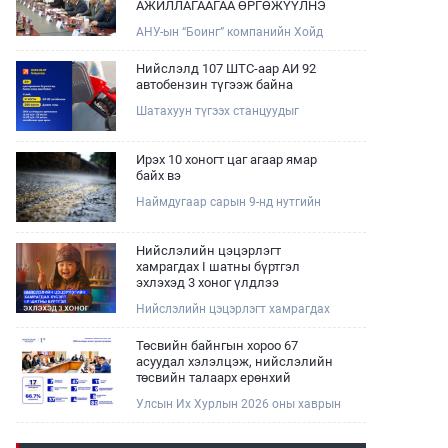
АЖИЛЛАГААГАА ӨРГӨЖҮҮЛНЭ
АНУ-ын “Боинг” компанийн Хойд
Ази дахь арилжааны нисэх онгоцны
борлуулалт, маркетингийн асуудал
Нийслэлд 107 ШТС-аар АИ 92
хариуцсан Дэд ерөнхийлөгч Жэф
автобензин түгээж байна
Эдвардс тэргүүтэй төлөөлөгчдийг
Шатахуун түгээх станцуудыг
Зам, тээврийн сайд Б.Дэлгэрсайхан
хошууныхаа тоог нэмэгдүүлэх үүрэг,
хүлээн авч уулзав.
чиглэл өгч, ажиллаж байна.
Ирэх 10 хоногт цаг агаар ямар
байх вэ
Наймдугаар сарын 9-нд нутгийн
баруун хагаст, 10-нд нутгийн зүүн
хагаст, 11-нд нутгийн зүүн өмнөд
хэсгээр ахиухан хэмжээний бороо
Нийслэлийн цэцэрлэгт
орох тул болзошгүй үер, усны
хамрагдах I шатны бүртгэл
аюулаас анхаарна уу.
эхлэхэд 3 хоног үлдлээ
Нийслэлийн цэцэрлэгт хамрагдах
хүсэлтийг 2026 оны 08 сарын 10-ны
өдрөөс 08 сарын 23-ны өдрийг
Төсвийн байнгын хороо 67
дуустал "E-Mongolia" платформоор
асуудал хэлэлцэж, нийслэлийн
дамжуулан цахимаар хүлээн
төсвийн талаарх ерөнхий
авна.Хүүхдээ цэцэрлэгт хамруулах
хяналтын сонсгол зохион
Улсын Их Хурлын 2026 оны хаврын
үйлчилгээг авахдаа дараах
байгуулсан байна
ээлжит чуулганы хугацаанд Төсвийн
зүйлсийг анхаарна уу.
байнгын хороо эрхлэх асуудлынхаа