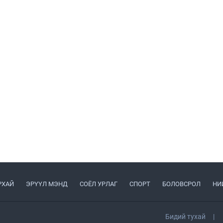
РХАЙ
ЭРҮҮЛ МЭНД
СОЁЛ УРЛАГ
СПОРТ
БОЛОВСРОЛ
НИ
Бидий тухай