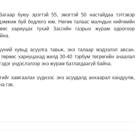
агаар буюу эрэгтэй 55, эмэгтэй 50 настайдаа тэтгэвэр
 дэмжиж буй бодлого юм. Нөгөө талаас малчдын нийгмийн
рөөс хариуцах тухай Засгийн газрын журам одоогоор
йна.
ний хувьд асуулга тавьж, энэ талаар мэдээлэл авсан.
төрөөс хариуцахад жилд 30-40 тэрбум төгрөгийн ачаалал
гэдэг үндэслэлээр энэ журам батлагдаагүй байна.
ийг хамгаалах үүднээс энэ асуудалд анхаарал хандуулж,
а гэв.