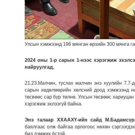
Улсын хэмжээнд 196 мянган өрхийн 300 мянга га
2024 оны 1-р сарын 1-нээс хэрэгжиж эхэл
найруулгад,
21.23.Малчин, туслах малчин энэ хуулийн 7.7-
сарын хөдөлмөрийн хөлсний доод хэмжээнд но
төсвөөс сар бүр төлнө. Улсын төсвөөс хариуцан 
хэрэгжиж эхлээгүй байна.
Энэ талаар ХХААХҮ-ийн сайд М.Бадамсүрэ
баялгаас олж байгаа орлогоос нөхөн сэргээгдэ
бид дэмжих ёстой.