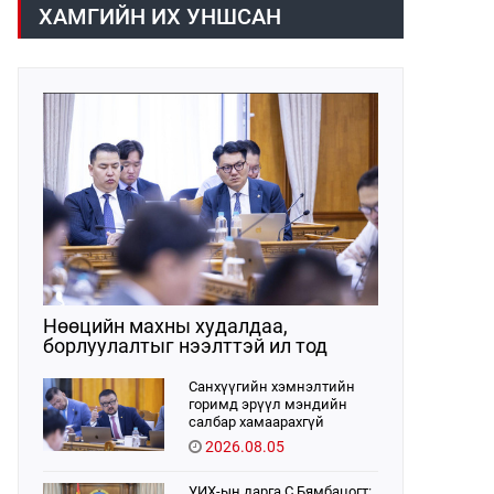
хүрээнд хууль санаачлагчаас өргөн
ХАМГИЙН ИХ УНШСАН
мэдүүлсэн хууль, Улсын Их Хурлын
бусад шийдвэрийн төслийг
урьдчилан хэлэлцэж санал, дүгнэлт
гарган нэгдсэн хуралдаанд
хэлэлцүүлэх, Улсын Их Хурлын
хяналтыг хэрэгжүүлэх, хуульд
тусгайлан заасан асуудлаар Улсын
Их Хурлын тогтоолын төсөл
боловсруулах чиг үүргээ
хэрэгжүүлэн ажиллажээ.
Нөөцийн махны худалдаа,
борлуулалтыг нээлттэй ил тод
болгоно
Санхүүгийн хэмнэлтийн
горимд эрүүл мэндийн
салбар хамаарахгүй
2026.08.05
УИХ-ын дарга С.Бямбацогт: