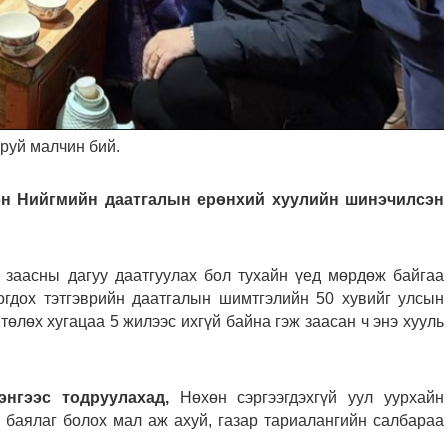
руй малчин бий.
сэн Нийгмийн даатгалын ерөнхий хуулийн шинэчилсэн
д заасны дагуу даатгуулах бол тухайн үед мөрдөж байгаа
гдох тэтгэврийн даатгалын шимтгэлийн 50 хувийг улсын
төлөх хугацаа 5 жилээс ихгүй байна гэж заасан ч энэ хууль
нгээс тодруулахад,
Нөхөн сэргээгдэхгүй уул уурхайн
х баялаг болох мал аж ахуй, газар тариалангийн салбараа