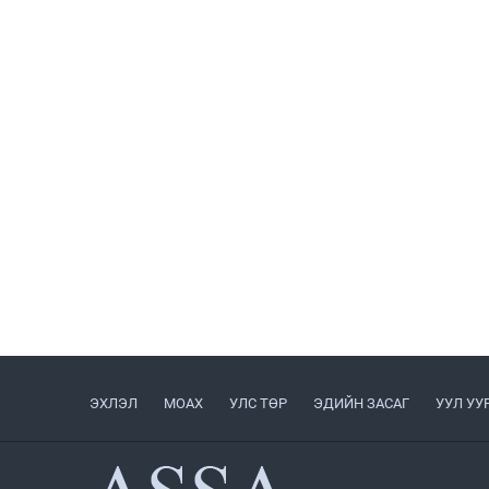
ЭХЛЭЛ
МОАХ
УЛС ТӨР
ЭДИЙН ЗАСАГ
УУЛ УУ