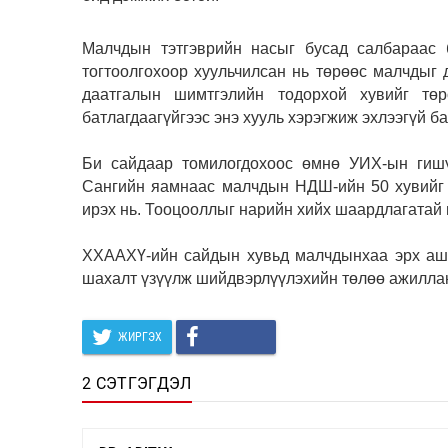
Малчдын тэтгэврийн насыг бусад салбараас б
тогтоолгохоор хуульчилсан нь төрөөс малчдыг
даатгалын шимтгэлийн тодорхой хувийг тө
батлагдаагүйгээс энэ хууль хэрэгжиж эхлээгүй ба
Би сайдаар томилогдохоос өмнө УИХ-ын гишүү
Сангийн яамнаас малчдын НДШ-ийн 50 хувийг 
ирэх нь. Тооцооллыг нарийн хийх шаардлагатай 
ХХААХҮ-ийн сайдын хувьд малчдынхаа эрх ашг
шахалт үзүүлж шийдвэрлүүлэхийн төлөө ажиллан
ЖИРГЭХ
2 СЭТГЭГДЭЛ