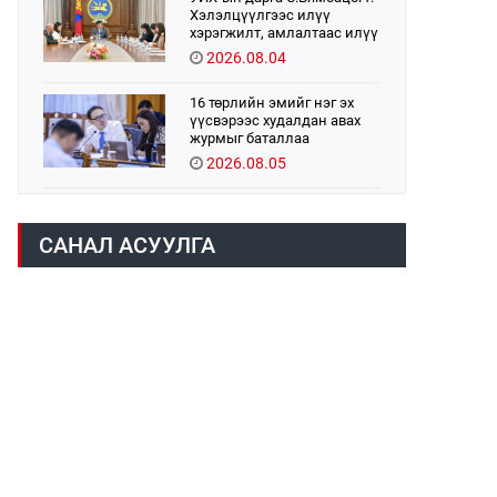
Хэлэлцүүлгээс илүү
хэрэгжилт, амлалтаас илүү
бодит үр дүн чухал
2026.08.04
16 төрлийн эмийг нэг эх
үүсвэрээс худалдан авах
журмыг баталлаа
2026.08.05
Монголбанк 7 дугаар сард
1,439.2 кг үнэт металл
САНАЛ АСУУЛГА
худалдан авлаа
2026.08.05
Монгол Улс “COP17”-д “Тал
хээрийн төлөвлөгөө”-гөө
танилцуулна
2026.08.05
УИХ-ын асуулгын цагийг
гурван удаа зохион
байгуулж, гишүүдийн
асуултыг Ерөнхий сайдад
2026.08.04
хүргүүлж, цахим хуудаст