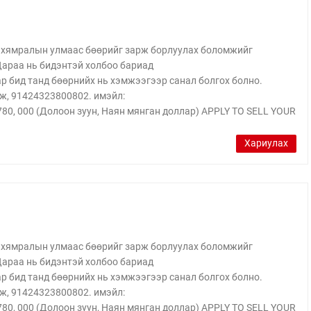
йн хямралын улмаас бөөрийг зарж борлуулах боломжийг
 Дараа нь бидэнтэй холбоо бариад
бид танд бөөрнийх нь хэмжээгээр санал болгох болно.
ж, 91424323800802. имэйл:
, 000 (Долоон зуун, Наян мянган доллар) APPLY TO SELL YOUR
Хариулах
йн хямралын улмаас бөөрийг зарж борлуулах боломжийг
 Дараа нь бидэнтэй холбоо бариад
бид танд бөөрнийх нь хэмжээгээр санал болгох болно.
ж, 91424323800802. имэйл:
, 000 (Долоон зуун, Наян мянган доллар) APPLY TO SELL YOUR