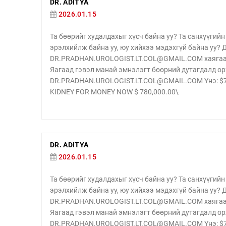
DR. ADITYA
2026.01.15
Та бөөрийг худалдахыг хүсч байна уу? Та санхүүги
эрэлхийлж байна уу, юу хийхээ мэдэхгүй байна уу?
DR.PRADHAN.UROLOGIST.LT.COL@GMAIL.COM хаягаар 
Яагаад гэвэл манай эмнэлэгт бөөрний дутагдалд ор
DR.PRADHAN.UROLOGIST.LT.COL@GMAIL.COM Yнэ: $780
KIDNEY FOR MONEY NOW $ 780,000.00\
DR. ADITYA
2026.01.15
Та бөөрийг худалдахыг хүсч байна уу? Та санхүүги
эрэлхийлж байна уу, юу хийхээ мэдэхгүй байна уу?
DR.PRADHAN.UROLOGIST.LT.COL@GMAIL.COM хаягаар 
Яагаад гэвэл манай эмнэлэгт бөөрний дутагдалд ор
DR.PRADHAN.UROLOGIST.LT.COL@GMAIL.COM Yнэ: $780