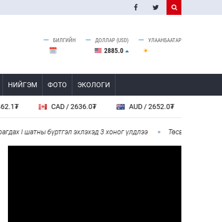
БИЛГИЙН
ДОЛЛАР (USD)
УЛААНБААТАР
2885.0
НИЙГЭМ
ФОТО
ЭКОЛОГИ
CAD / 2636.0₮
AUD / 2652.0₮
SGD / 2885.0₮
 шатны бүртгэл эхлэхэд 3 хоног үлдлээ
Төсвийн байнгын хороо 