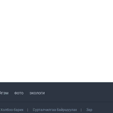
Уурхайчдын гэр бүлийн
гишүүд уурхайн
үйлдвэрлэл, үйл
ажиллагаатай танилцлаа
2026.08.05
Татварын өртэй шатахуун
импортлогч аан-үүдийн
дансыг битүүмжлэхгүй
2026.08.06
Автомашины улсын дугаар
тэгш тоогоор төгссөн бол
өнөөдөр шатахуун авах
боломжтой
2026.08.04
Н.Номтойбаяр: Аймгуудад
тулгамдаж буй асуудлуудыг
долоо хоног бүр Засгийн
газрын хуралдаанд
ЙГЭМ
ФОТО
ЭКОЛОГИ
2026.08.06
танилцуулж,
шийдвэрлүүлнэ
“Хаадын ундаа” айрагны
баяр болж байна
Холбоо барих
Сурталчилгаа байршуулах
Зар