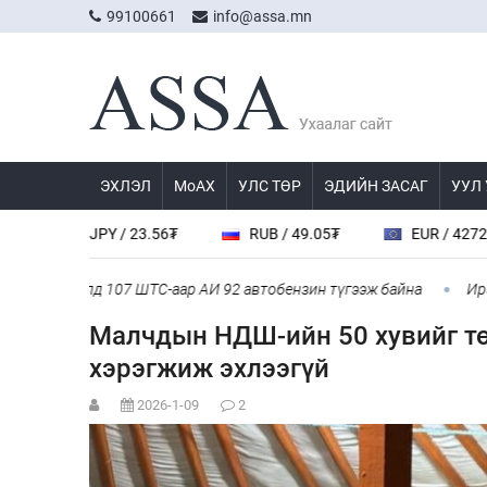
99100661
info@assa.mn
ЭХЛЭЛ
МоАХ
УЛС ТӨР
ЭДИЙН ЗАСАГ
УУЛ
JPY / 23.56₮
RUB / 49.05₮
EUR / 4272.0₮
йслэлд 107 ШТС-аар АИ 92 автобензин түгээж байна
Ирэх 10 хо
Малчдын НДШ-ийн 50 хувийг тө
хэрэгжиж эхлээгүй
2026-1-09
2