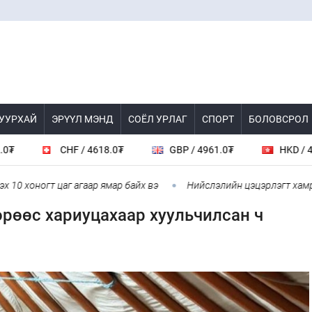
 УУРХАЙ
ЭРҮҮЛ МЭНД
СОЁЛ УРЛАГ
СПОРТ
БОЛОВСРОЛ
CHF / 4618.0₮
GBP / 4961.0₮
HKD / 462.1₮
ногт цаг агаар ямар байх вэ
Нийслэлийн цэцэрлэгт хамрагдах I
рөөс хариуцахаар хуульчилсан ч