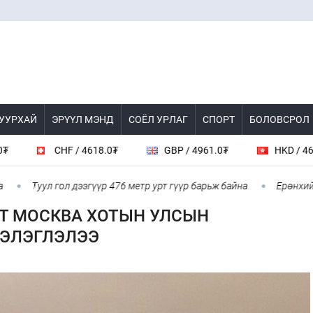
 УУРХАЙ
ЭРҮҮЛ МЭНД
СОЁЛ УРЛАГ
СПОРТ
БОЛОВСРОЛ
 4618.0₮
GBP / 4961.0₮
HKD / 462.1₮
CA
ол дээгүүр 476 метр урт гүүр барьж байна
Ерөнхий сайд БНХАУ-а
Т МОСКВА ХОТЫН УЛСЫН
БЭЛЭГЛЭЛЭЭ