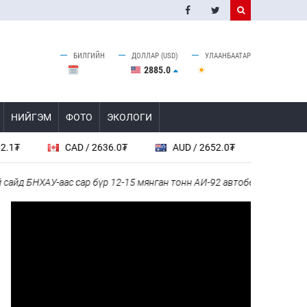
БИЛГИЙН
ДОЛЛАР (USD)
УЛААНБААТАР
2885.0
НИЙГЭМ
ФОТО
ЭКОЛОГИ
D / 2636.0₮
AUD / 2652.0₮
SGD / 2885.0₮
ас сар бүр 12-15 мянган тонн АИ-92 автобензин тогтмол нийлүүлэх 