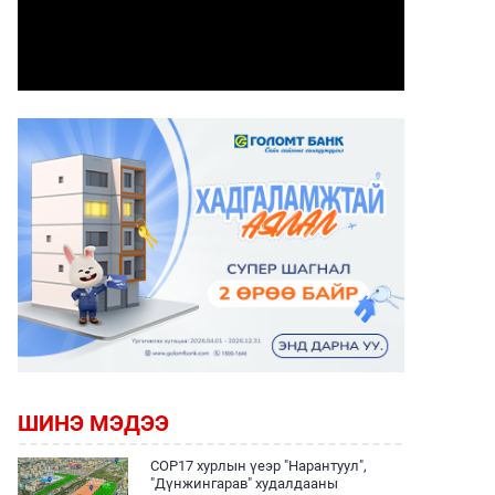
ШИНЭ МЭДЭЭ
COP17 хурлын үеэр "Нарантуул",
"Дүнжингарав" худалдааны