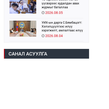
үүсвэрээс худалдан авах
журмыг баталлаа
2026.08.05
УИХ-ын дарга С.Бямбацогт:
Хэлэлцүүлгээс илүү
хэрэгжилт, амлалтаас илүү
бодит үр дүн чухал
2026.08.04
Монголбанк 7 дугаар сард
1,439.2 кг үнэт металл
САНАЛ АСУУЛГА
худалдан авлаа
2026.08.05
Монгол Улс “COP17”-д “Тал
хээрийн төлөвлөгөө”-гөө
танилцуулна
2026.08.05
Нийслэлийн Засаг дарга
бөгөөд Улаанбаатар хотын
Захирагч Б.Пүрэвдагва ХУД-
ийн 12,13, 14-р хорооны үер,
2026.08.04
усны эрсдэлтэй цэгүүдэд