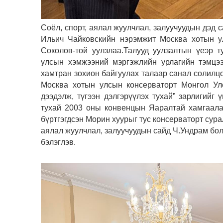
Соёл, спорт, аялал жуулчлал, залуучуудын дэд 
Ильич Чайковскийн нэрэмжит Москва хотын ул
Соколов-той уулзлаа.Талууд уулзалтын үеэр 
улсын хэмжээний мэргэжлийн урлагийн тэмцээ
хамтран зохион байгуулах талаар санал солилц
Москва хотын улсын консерваторт Монгол Ул
дээдэлж, түгээн дэлгэрүүлэх тухай” зарлигий
тухай 2003 оны конвенцын Яаралтай хамгаала
бүртгэгдсэн Морин хуурыг тус консерваторт сура
аялал жуулчлал, залуучуудын сайд Ч.Ундрам бол
бэлэглэв.