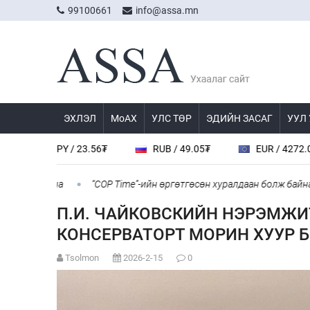
99100661
info@assa.mn
ЭХЛЭЛ
МоАХ
УЛС ТӨР
ЭДИЙН ЗАСАГ
УУЛ
 23.56₮
RUB / 49.05₮
EUR / 4272.0₮
CHF /
а
“COP Time”-ийн өргөтгөсөн хуралдаан болж байна
Туул г
П.И. ЧАЙКОВСКИЙН НЭРЭМЖИ
КОНСЕРВАТОРТ МОРИН ХУУР 
Tsolmon
2026-2-15
0