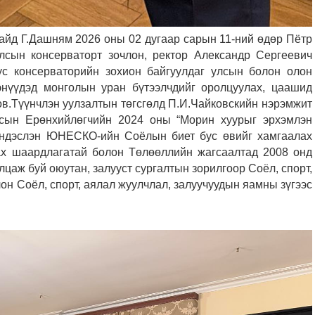
сайд Г.Дашням 2026 оны 02 дугаар сарын 11-ний өдөр Пётр
сын консерваторт зочлон, ректор Александр Сергеевич
тус консерваторийн зохион байгуулдаг улсын болон олон
нүүдэд монголын уран бүтээлчдийг оролцуулах, цаашид
ов.Түүнчлэн уулзалтын төгсгөлд П.И.Чайковскийн нэрэмжит
сын Ерөнхийлөгчийн 2024 оны “Морин хуурыг эрхэмлэн
г үндэслэн ЮНЕСКО-ийн Соёлын биет бус өвийг хамгаалах
х шаардлагатай болон Төлөөллийн жагсаалтад 2008 онд
лцаж буй оюутан, залууст сургалтын зорилгоор Соёл, спорт,
он Соёл, спорт, аялал жуулчлал, залуучуудын яамны зүгээс