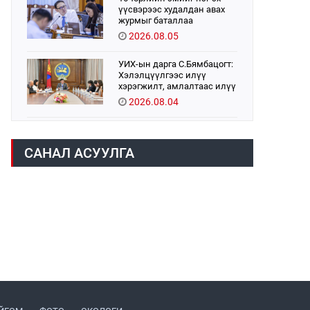
үүсвэрээс худалдан авах
журмыг баталлаа
2026.08.05
УИХ-ын дарга С.Бямбацогт:
Хэлэлцүүлгээс илүү
хэрэгжилт, амлалтаас илүү
бодит үр дүн чухал
2026.08.04
Монголбанк 7 дугаар сард
1,439.2 кг үнэт металл
САНАЛ АСУУЛГА
худалдан авлаа
2026.08.05
Монгол Улс “COP17”-д “Тал
хээрийн төлөвлөгөө”-гөө
танилцуулна
2026.08.05
УИХ-ын асуулгын цагийг
гурван удаа зохион
байгуулж, гишүүдийн
асуултыг Ерөнхий сайдад
2026.08.04
хүргүүлж, цахим хуудаст