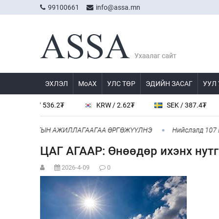
99100661
info@assa.mn
ЭХЛЭЛ
МоАХ
УЛС ТӨР
ЭДИЙН ЗАСАГ
УУЛ
CNY / 536.2₮
KRW / 2.62₮
SEK / 387.4₮
ТАЙ ХАМТЫН АЖИЛЛАГААГАА ӨРГӨЖҮҮЛНЭ
Нийслэлд 107 ШТС-
ЦАГ АГААР: Өнөөдөр ихэнх нутга
2026-4-09
0