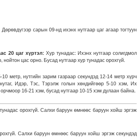
:
Дөрөвдүгээр сарын 09-нд ихэнх нутгаар цаг агаар тогтуун
ас 20 цаг хүртэл:
Хур тунадас: Ихэнх нутгаар солигдмол
 нойтон цас орно. Бусад нутгаар хур тунадас орохгүй.
-10 метр, нутгийн зарим газраар секундэд 12-14 метр хүрч
нутаг, Идэр, Тэс, Тэрэлж голын хөндийгөөр 5-10 хэм, Их
орчмоор 16-21 хэм, бусад нутгаар 10-15 хэм дулаан байна.
тунадас орохгүй. Салхи баруун өмнөөс баруун хойш эргэж
рохгүй. Салхи баруун өмнөөс баруун хойш эргэж секундэд