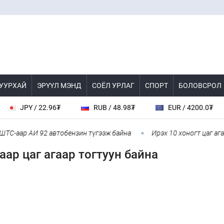
 УУРХАЙ
ЭРҮҮЛ МЭНД
СОЁЛ УРЛАГ
СПОРТ
БОЛОВСРОЛ
JPY / 22.96₮
RUB / 48.98₮
EUR / 4200.0₮
аар АИ 92 автобензин түгээж байна
Ирэх 10 хоногт цаг агаар 
ар цаг агаар тогтуун байна