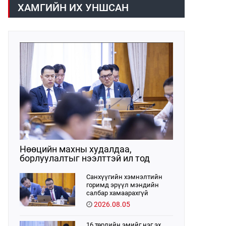
хүрээнд хууль санаачлагчаас өргөн
ХАМГИЙН ИХ УНШСАН
мэдүүлсэн хууль, Улсын Их Хурлын
бусад шийдвэрийн төслийг
урьдчилан хэлэлцэж санал, дүгнэлт
гарган нэгдсэн хуралдаанд
хэлэлцүүлэх, Улсын Их Хурлын
хяналтыг хэрэгжүүлэх, хуульд
тусгайлан заасан асуудлаар Улсын
Их Хурлын тогтоолын төсөл
боловсруулах чиг үүргээ
хэрэгжүүлэн ажиллажээ.
Нөөцийн махны худалдаа,
борлуулалтыг нээлттэй ил тод
болгоно
Санхүүгийн хэмнэлтийн
горимд эрүүл мэндийн
салбар хамаарахгүй
2026.08.05
16 төрлийн эмийг нэг эх