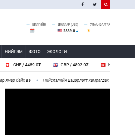
БИЛГИЙН
ДОЛЛАР (USD)
УЛААНБААТАР
2839.0
НИЙГЭМ
ФОТО
ЭКОЛОГИ
CHF / 4489.0₮
GBP / 4892.0₮
HKD / 461.5₮
ямар байх вэ
Нийслэлийн цэцэрлэгт хамрагдах I шатны бүртгэл 