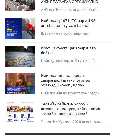
АЖИЛЛАГААГАА ӨРГӨЖҮҮЛНЭ
АНУ-ын “Боинг” компанийн Хойд
Ази дахь арилжааны нисэх онгоцны
борлуулалт, маркетингийн асуудал
Нийслэлд 107 ШТС-аар АИ 92
хариуцсан Дэд ерөнхийлөгч Жэф
автобензин түгээж байна
Эдвардс тэргүүтэй төлөөлөгчдийг
Шатахуун түгээх станцуудыг
Зам, тээврийн сайд Б.Дэлгэрсайхан
хошууныхаа тоог нэмэгдүүлэх үүрэг,
хүлээн авч уулзав.
чиглэл өгч, ажиллаж байна.
Ирэх 10 хоногт цаг агаар ямар
байх вэ
Наймдугаар сарын 9-нд нутгийн
баруун хагаст, 10-нд нутгийн зүүн
хагаст, 11-нд нутгийн зүүн өмнөд
хэсгээр ахиухан хэмжээний бороо
Нийслэлийн цэцэрлэгт
орох тул болзошгүй үер, усны
хамрагдах I шатны бүртгэл
аюулаас анхаарна уу.
эхлэхэд 3 хоног үлдлээ
Нийслэлийн цэцэрлэгт хамрагдах
хүсэлтийг 2026 оны 08 сарын 10-ны
өдрөөс 08 сарын 23-ны өдрийг
Төсвийн байнгын хороо 67
дуустал "E-Mongolia" платформоор
асуудал хэлэлцэж, нийслэлийн
дамжуулан цахимаар хүлээн
төсвийн талаарх ерөнхий
авна.Хүүхдээ цэцэрлэгт хамруулах
хяналтын сонсгол зохион
Улсын Их Хурлын 2026 оны хаврын
үйлчилгээг авахдаа дараах
байгуулсан байна
ээлжит чуулганы хугацаанд Төсвийн
зүйлсийг анхаарна уу.
байнгын хороо эрхлэх асуудлынхаа