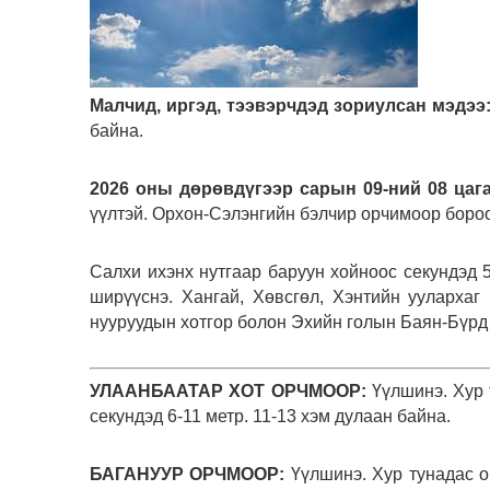
Малчид, иргэд, тээвэрчдэд зориулсан мэдээ
байна.
2026 оны дөрөвдүгээр сарын 09-ний 08 цага
үүлтэй. Орхон-Сэлэнгийн бэлчир орчимоор бороо,
Салхи ихэнх нутгаар баруун хойноос секундэд 5
ширүүснэ. Хангай, Хөвсгөл, Хэнтийн уулархаг 
нууруудын хотгор болон Эхийн голын Баян-Бүрд 
УЛААНБААТАР ХОТ ОРЧМООР:
Үүлшинэ. Хур 
секундэд 6-11 метр. 11-13 хэм дулаан байна.
БАГАНУУР ОРЧМООР:
Үүлшинэ. Хур тунадас о