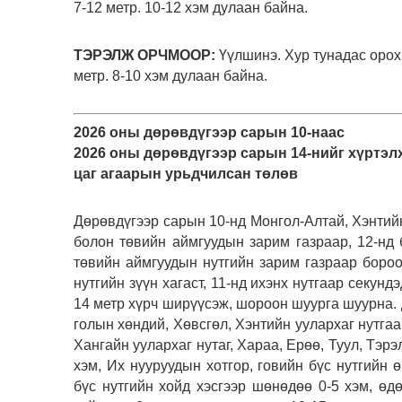
7-12 метр. 10-12 хэм дулаан байна.
ТЭРЭЛЖ ОРЧМООР:
Үүлшинэ. Хур тунадас орох
метр. 8-10 хэм дулаан байна.
2026 оны дөрөвдүгээр сарын 10-наас
2026 оны дөрөвдүгээр сарын 14-нийг хүртэл
цаг агаарын урьдчилсан төлөв
Дөрөвдүгээр сарын 10-нд Монгол-Алтай, Хэнтийн 
болон төвийн аймгуудын зарим газраар, 12-нд б
төвийн аймгуудын нутгийн зарим газраар бороо
нутгийн зүүн хагаст, 11-нд ихэнх нутгаар секунд
14 метр хүрч ширүүсэж, шороон шуурга шуурна. 
голын хөндий, Хөвсгөл, Хэнтийн уулархаг нутгаа
Хангайн уулархаг нутаг, Хараа, Ерөө, Туул, Тэр
хэм, Их нууруудын хотгор, говийн бүс нутгийн 
бүс нутгийн хойд хэсгээр шөнөдөө 0-5 хэм, өд