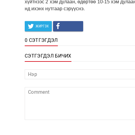
хүйтнээс 2 хэм дулаан, өдөртөө 10-15 хэм дулаа
нд ихэнх нутгаар сэрүүснэ.
ЖИРГЭХ
0 СЭТГЭГДЭЛ
СЭТГЭГДЭЛ БИЧИХ