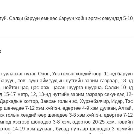
гүй. Салхи баруун өмнөөс баруун хойш эргэж секундэд 5-10
х
уулархаг нутаг, Онон, Улз голын хөндийгөөр, 11-нд баруун
аруун, төв, зүүн аймгуудын нутгийн зарим газраар, 13-нд
, нойтон цас, цас орж, цасан шуурга шуурна. Салхи 10-нд
эд 15-17 метр, 12, 13-нд нутгийн зарим газраар секундэд 12-
Дархадын хотгор, Завхан голын эх, Хүрэнбэлчир, Идэр, Тэс
р шөнөдөө 7-12 хэм хүйтэн, өдөртөө 4-9 хэм дулаан, Алтай,
элж голын хөндийгөөр шөнөдөө 3-8 хэм хүйтэн, өдөртөө 7-12
өмнөд хэсгээр шөнөдөө 3-8 хэм, өдөртөө 20-25 хэм, говийн
өртөө 14-19 хэм дулаан, бусад нутгаар шөнөдөө 3 хэмийн