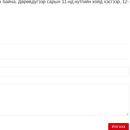
н байна. Дөрөвдүгээр сарын 11-нд нутгийн хойд хэсгээр, 12-
Илгээх