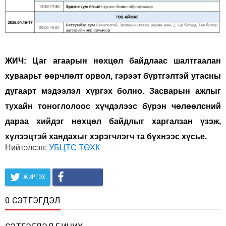
ЖИЧ: Цаг агаарын нөхцөл байдлаас шалтгаалан
хуваарьт өөрчлөлт орвол, гэрээт бүртгэлтэй утасны
дугаарт мэдээлэл хүргэх болно. Засварын ажлыг
тухайн тоноглолоос хүчдэлээс бүрэн чөлөөлсний
дараа хийдэг нөхцөл байдлыг харгалзан үзэж,
хүлээцтэй хандахыг хэрэгчлэгч та бүхнээс хүсье.
Нийтэлсэн:
УБЦТС ТӨХК
ЖИРГЭХ
0 СЭТГЭГДЭЛ