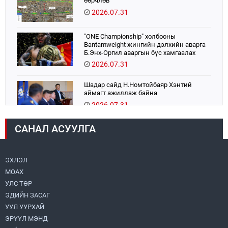
өөрчлөв
2026.07.31
"ONE Championship" холбооны
Bantamweight жингийн дэлхийн аварга
Б.Энх-Оргил аваргын бүс хамгаалах
тулаанаа өнөөдөр хийнэ.
2026.07.31
Шадар сайд Н.Номтойбаяр Хэнтий
аймагт ажиллаж байна
2026.07.31
САНАЛ АСУУЛГА
Авто зам шинээр барина
2026.07.31
ЭХЛЭЛ
МОАХ
Хөвсгөл нуурын их цэвэрлэгээний аяны
хүрээнд 301 тонн хог хаягдлыг
УЛС ТӨР
төвлөрүүлжээ
ЭДИЙН ЗАСАГ
2026.07.31
УУЛ УУРХАЙ
ЭРҮҮЛ МЭНД
ЦАНХИЙН ЗҮҮН УУРХАЙН ГЭРЭЭТ