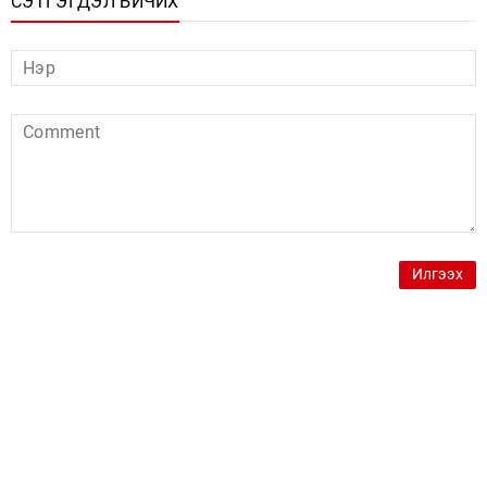
СЭТГЭГДЭЛ БИЧИХ
Илгээх