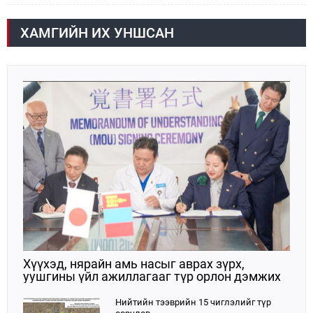
сарын 06-ны өдөр /02:30 цагт/ 7 вагон буюу 420 тонн
АИ-92 автобензин орж иржээ.
ХАМГИЙН ИХ УНШСАН
Хүүхэд, нярайн амь насыг аврах зүрх,
уушгины үйл ажиллагааг түр орлон дэмжих
ЭКМО технологийг ЭХЭМҮТ-д нэвтрүүлнэ
Нийтийн тээврийн 15 чиглэлийг түр