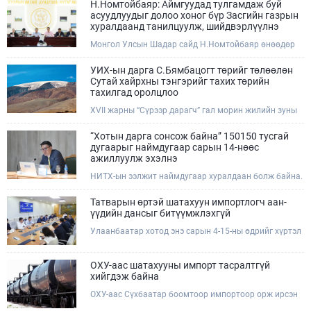
Н.Номтойбаяр: Аймгуудад тулгамдаж буй
асуудлуудыг долоо хоног бүр Засгийн газрын
хуралдаанд танилцуулж, шийдвэрлүүлнэ
Монгол Улсын Шадар сайд Н.Номтойбаяр өнөөдөр
Өмнөговь, Дундговь аймагт ажиллалаа. Ерөнхий
сайдын 10 дугаар албан даалгавар, Улсын Онцгой
УИХ-ын дарга С.Бямбацогт төрийг төлөөлөн
комиссын даргын 3 дугаар тушаалын хүрээнд
Сутай хайрхны тэнгэрийг тахих төрийн
Өмнөговь аймагт байгаль орчин, уул уурхайн 358
тахилгад оролцлоо
зөрчил илрүүлж, 200 гаруйг нь арилгуулаад байна.
XVII жарны “Сүрээр дарагч” гал морин жилийн зуны
адаг хөхөгчин хонь сарын 23-ны өлзий дэмбэрэлтэй
өдөр /2026.08.06/ Сутай хайрхны тэнгэрийг тайх
“Хотын дарга сонсож байна” 150150 тусгай
төрийн тахилга боллоо.
дугаарыг наймдугаар сарын 14-нөөс
ажиллуулж эхэлнэ
НИТХ-ын ээлжит наймдугаар хуралдаан болж байна.
Өнөөдрийн хуралдаанаар нийслэлийн нутгийн
захиргааны байгууллага, албан тушаалтанд 2025,
Татварын өртэй шатахуун импортлогч аан-
2026 оны эхний хагас жилийн байдлаар иргэдээс
үүдийн дансыг битүүмжлэхгүй
ирсэн өргөдөл, гомдлын шийдвэрлэлтийн тайлан
Улаанбаатар хотод энэ сарын 4-15-ны өдрийг хүртэл
мэдээллийг сонслоо.
тэгш, сондгой дугаарын зохицуулалтаар нэг удаа
50,000 төгрөгт автобензин олгож буй. Эхний үр дүнд,
шатахуун түгээх станцуудын өдрийн борлуулалт хоёр
ОХУ-аас шатахууны импорт тасралтгүй
дахин буурч нэг машиныг цэнэглэх хурд нэмэгдсэн
хийгдэж байна
болохыг Ашигт малтмал, газрын тосны газраас
ОХУ-аас Сүхбаатар боомтоор импортоор орж ирсэн
танилцууллаа.
шатахууны мэдээллийг хүргэж байна. Наймдугаар