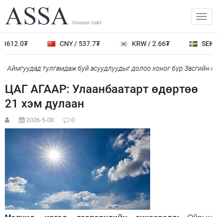
3612.0₮
CNY / 537.7₮
KRW / 2.66₮
SEK / 
 Аймгуудад тулгамдаж буй асуудлуудыг долоо хоног бүр Засгийн га
ЦАГ АГААР: Улаанбаатарт өдөртөө
21 хэм дулаан
2026-5-08
0