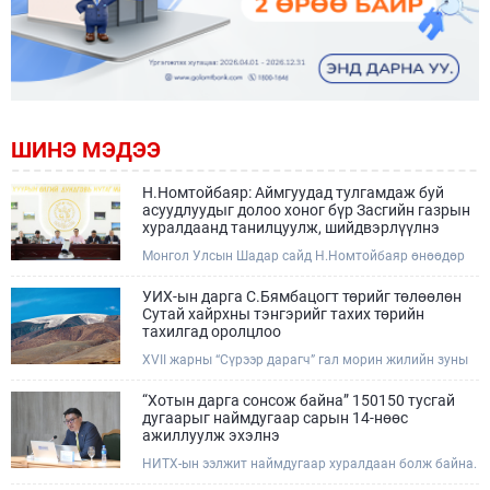
ШИНЭ МЭДЭЭ
Н.Номтойбаяр: Аймгуудад тулгамдаж буй
асуудлуудыг долоо хоног бүр Засгийн газрын
хуралдаанд танилцуулж, шийдвэрлүүлнэ
Монгол Улсын Шадар сайд Н.Номтойбаяр өнөөдөр
Өмнөговь, Дундговь аймагт ажиллалаа. Ерөнхий
сайдын 10 дугаар албан даалгавар, Улсын Онцгой
УИХ-ын дарга С.Бямбацогт төрийг төлөөлөн
комиссын даргын 3 дугаар тушаалын хүрээнд
Сутай хайрхны тэнгэрийг тахих төрийн
Өмнөговь аймагт байгаль орчин, уул уурхайн 358
тахилгад оролцлоо
зөрчил илрүүлж, 200 гаруйг нь арилгуулаад байна.
XVII жарны “Сүрээр дарагч” гал морин жилийн зуны
адаг хөхөгчин хонь сарын 23-ны өлзий дэмбэрэлтэй
өдөр /2026.08.06/ Сутай хайрхны тэнгэрийг тайх
“Хотын дарга сонсож байна” 150150 тусгай
төрийн тахилга боллоо.
дугаарыг наймдугаар сарын 14-нөөс
ажиллуулж эхэлнэ
НИТХ-ын ээлжит наймдугаар хуралдаан болж байна.
Өнөөдрийн хуралдаанаар нийслэлийн нутгийн