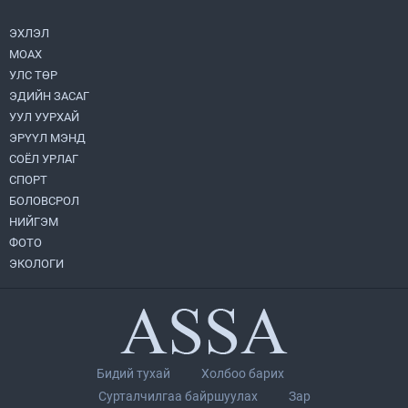
ЭХЛЭЛ
МОАХ
Хөвсгөл нуурын их цэвэрлэгээний аяны
хүрээнд 301 тонн хог хаягдлыг
УЛС ТӨР
төвлөрүүлжээ
ЭДИЙН ЗАСАГ
2026.07.31
УУЛ УУРХАЙ
ЭРҮҮЛ МЭНД
ЦАНХИЙН ЗҮҮН УУРХАЙН ГЭРЭЭТ
КОМПАНИУДАД ХӨНДЛӨНГИЙН АУДИТ
СОЁЛ УРЛАГ
ХИЙВ
СПОРТ
2026.07.31
БОЛОВСРОЛ
НИЙГЭМ
Бүсчилсэн хөгжил, гамшгийн эрсдэлийг
ФОТО
бууруулах чиглэлээр НҮБ-тай хамтын
ажиллагаагаа өргөжүүлэхээр санал
ЭКОЛОГИ
солилцлоо
2026.07.31
Ирэх 10 хоногийн цаг агаарын
урьдчилсан төлөв
2026.07.31
Бидий тухай
Холбоо барих
Орон нутгийн Биеийн тамир, спортын
Сурталчилгаа байршуулах
Зар