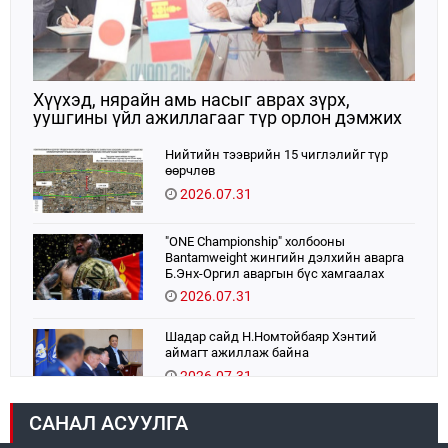
Хүүхэд, нярайн амь насыг аврах зүрх,
уушгины үйл ажиллагааг түр орлон дэмжих
ЭКМО технологийг ЭХЭМҮТ-д нэвтрүүлнэ
Нийтийн тээврийн 15 чиглэлийг түр
өөрчлөв
2026.07.31
"ONE Championship" холбооны
Bantamweight жингийн дэлхийн аварга
Б.Энх-Оргил аваргын бүс хамгаалах
тулаанаа өнөөдөр хийнэ.
2026.07.31
Шадар сайд Н.Номтойбаяр Хэнтий
аймагт ажиллаж байна
2026.07.31
САНАЛ АСУУЛГА
Авто зам шинээр барина
2026.07.31