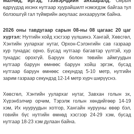
Малчид, иргэд, тээвэрчдийн анхааралд:
Ойрын
өдрүүдэд ихэнх нутгаар хуурайшилт нэмэгдэж байгаа тул
болзошгүй гал түймрийн аюулаас анхааруулж байна.
2026 оны тавдугаар сарын 08-ны 08 цагаас 20 цаг
хүртэл:
Нутгийн хойд хэсгээр үүлшинэ. Хангай, Хөвсгөл,
Хэнтийн уулархаг нутаг, Орхон-Сэлэнгийн сав газраар
хур тунадас орно. Бусад нутгаар багавтар үүлтэй, хур
тунадас орохгүй. Баруун болон төвийн аймгуудын
нутгаар баруун өмнөөс баруун хойш эргэж, бусад
нутгаар баруун өмнөөс секундэд 5-10 метр, нутгийн
зарим газраар секундэд 12-14 метр хүрч ширүүснэ.
Хөвсгөл, Хэнтийн уулархаг нутаг, Завхан голын эх,
Хүрэнбэлчир орчим, Тэрэлж голын хөндийгөөр 14-19
хэм, Их нууруудын хотгор, Хангайн нурууны өвөр бэл,
говийн бүс нутгийн өмнөд хэсгээр 24-29 хэм, бусад
нутгаар 18-23 хэм дулаан байна.