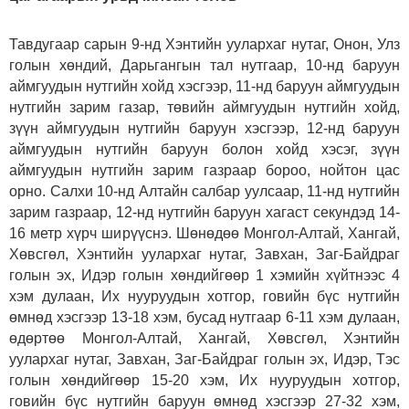
Тавдугаар сарын 9-нд Хэнтийн уулархаг нутаг, Онон, Улз
голын хөндий, Дарьгангын тал нутгаар, 10-нд баруун
аймгуудын нутгийн хойд хэсгээр, 11-нд баруун аймгуудын
нутгийн зарим газар, төвийн аймгуудын нутгийн хойд,
зүүн аймгуудын нутгийн баруун хэсгээр, 12-нд баруун
аймгуудын нутгийн баруун болон хойд хэсэг, зүүн
аймгуудын нутгийн зарим газраар бороо, нойтон цас
орно. Салхи 10-нд Алтайн салбар уулсаар, 11-нд нутгийн
зарим газраар, 12-нд нутгийн баруун хагаст секундэд 14-
16 метр хүрч ширүүснэ. Шөнөдөө Монгол-Алтай, Хангай,
Хөвсгөл, Хэнтийн уулархаг нутаг, Завхан, Заг-Байдраг
голын эх, Идэр голын хөндийгөөр 1 хэмийн хүйтнээс 4
хэм дулаан, Их нууруудын хотгор, говийн бүс нутгийн
өмнөд хэсгээр 13-18 хэм, бусад нутгаар 6-11 хэм дулаан,
өдөртөө Монгол-Алтай, Хангай, Хөвсгөл, Хэнтийн
уулархаг нутаг, Завхан, Заг-Байдраг голын эх, Идэр, Тэс
голын хөндийгөөр 15-20 хэм, Их нууруудын хотгор,
говийн бүс нутгийн баруун өмнөд хэсгээр 27-32 хэм,