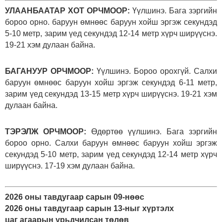
УЛААНБААТАР ХОТ ОРЧМООР:
Үүлшинэ. Бага зэргийн
бороо орно. баруун өмнөөс баруун хойш эргэж секундэд
5-10 метр, зарим үед секундэд 12-14 метр хүрч ширүүснэ.
19-21 хэм дулаан байна.
БАГАНУУР ОРЧМООР:
Үүлшинэ. Бороо орохгүй. Салхи
баруун өмнөөс баруун хойш эргэж секундэд 6-11 метр,
зарим үед секундэд 13-15 метр хүрч ширүүснэ. 19-21 хэм
дулаан байна.
ТЭРЭЛЖ ОРЧМООР:
Өдөртөө үүлшинэ. Бага зэргийн
бороо орно. Салхи баруун өмнөөс баруун хойш эргэж
секундэд 5-10 метр, зарим үед секундэд 12-14 метр хүрч
ширүүснэ. 17-19 хэм дулаан байна.
2026 оны тавдугаар сарын 09-нөөс
2026 оны тавдугаар сарын 13-ныг хүртэлх
цаг агаарын урьдчилсан төлөв