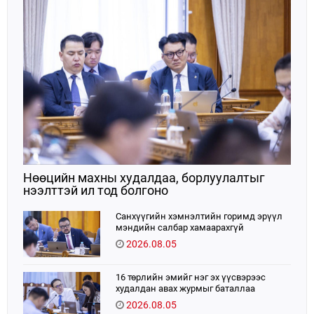
Нөөцийн махны худалдаа, борлуулалтыг
нээлттэй ил тод болгоно
Санхүүгийн хэмнэлтийн горимд эрүүл
мэндийн салбар хамаарахгүй
2026.08.05
16 төрлийн эмийг нэг эх үүсвэрээс
худалдан авах журмыг баталлаа
2026.08.05