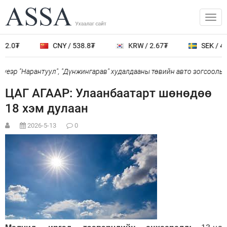
2.0₮
CNY / 538.8₮
KRW / 2.67₮
SEK / 401
еэр "Нарантуул", "Дүнжингарав" худалдааны төвийн авто зогсоолыг 
ЦАГ АГААР: Улаанбаатарт шөнөдөө
18 хэм дулаан
2026-5-13
0