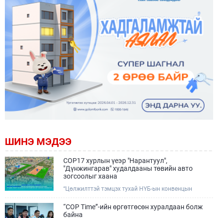
ШИНЭ МЭДЭЭ
COP17 хурлын үеэр "Нарантуул",
"Дүнжингарав" худалдааны төвийн авто
зогсоолыг хаана
“Цөлжилттэй тэмцэх тухай НҮБ-ын конвенцын
Талуудын 17 дугаар Бага хурал (COP17)” наймдугаар
сарын 17-28-ны өдрүүдэд Улаанбаатар хотод зохион
“COP Time”-ийн өргөтгөсөн хуралдаан болж
байгуулагдана.Хурлын үеэр Нарантуул, Дүнжингарав
байна