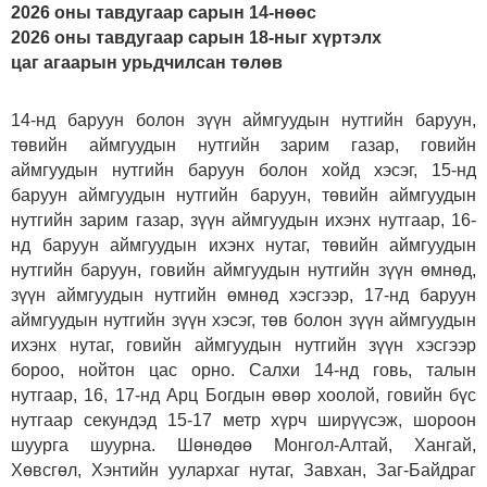
2026 оны тавдугаар сарын 14-нөөс
2026 оны тавдугаар сарын 18-ныг хүртэлх
цаг агаарын урьдчилсан төлөв
14-нд баруун болон зүүн аймгуудын нутгийн баруун,
төвийн аймгуудын нутгийн зарим газар, говийн
аймгуудын нутгийн баруун болон хойд хэсэг, 15-нд
баруун аймгуудын нутгийн баруун, төвийн аймгуудын
нутгийн зарим газар, зүүн аймгуудын ихэнх нутгаар, 16-
нд баруун аймгуудын ихэнх нутаг, төвийн аймгуудын
нутгийн баруун, говийн аймгуудын нутгийн зүүн өмнөд,
зүүн аймгуудын нутгийн өмнөд хэсгээр, 17-нд баруун
аймгуудын нутгийн зүүн хэсэг, төв болон зүүн аймгуудын
ихэнх нутаг, говийн аймгуудын нутгийн зүүн хэсгээр
бороо, нойтон цас орно. Салхи 14-нд говь, талын
нутгаар, 16, 17-нд Арц Богдын өвөр хоолой, говийн бүс
нутгаар секундэд 15-17 метр хүрч ширүүсэж, шороон
шуурга шуурна. Шөнөдөө Монгол-Алтай, Хангай,
Хөвсгөл, Хэнтийн уулархаг нутаг, Завхан, Заг-Байдраг