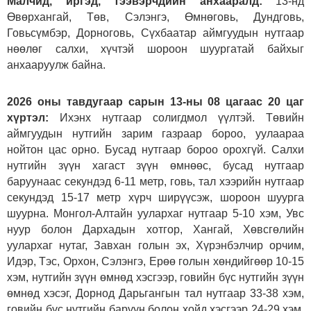
Малчид, иргэд, тээвэрчдийн анхааралд:
13-нд
Өвөрхангай, Төв, Сэлэнгэ, Өмнөговь, Дундговь,
Говьсүмбэр, Дорноговь, Сүхбаатар аймгуудын нутгаар
нөөлөг салхи, хүчтэй шороон шуургатай байхыг
анхааруулж байна.
2026 оны тавдугаар сарын 13-ны 08 цагаас 20 цаг
хүртэл:
Ихэнх нутгаар солигдмол үүлтэй. Төвийн
аймгуудын нутгийн зарим газраар бороо, уулаараа
нойтон цас орно. Бусад нутгаар бороо орохгүй. Салхи
нутгийн зүүн хагаст зүүн өмнөөс, бусад нутгаар
баруунаас секундэд 6-11 метр, говь, тал хээрийн нутгаар
секундэд 15-17 метр хүрч ширүүсэж, шороон шуурга
шуурна. Монгол-Алтайн уулархаг нутгаар 5-10 хэм, Увс
нуур болон Дархадын хотгор, Хангай, Хөвсгөлийн
уулархаг нутаг, Завхан голын эх, Хүрэнбэлчир орчим,
Идэр, Тэс, Орхон, Сэлэнгэ, Ерөө голын хөндийгөөр 10-15
хэм, нутгийн зүүн өмнөд хэсгээр, говийн бүс нутгийн зүүн
өмнөд хэсэг, Дорнод Дарьгангын тал нутгаар 33-38 хэм,
говийн бүс нутгийн баруун болон хойд хэсгээр 24-29 хэм,