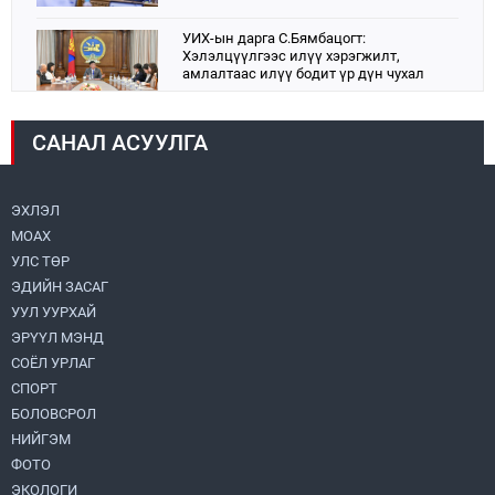
УИХ-ын дарга С.Бямбацогт:
Хэлэлцүүлгээс илүү хэрэгжилт,
амлалтаас илүү бодит үр дүн чухал
2026.08.04
САНАЛ АСУУЛГА
Монголбанк 7 дугаар сард 1,439.2 кг үнэт
металл худалдан авлаа
2026.08.05
ЭХЛЭЛ
МОАХ
Монгол Улс “COP17”-д “Тал хээрийн
төлөвлөгөө”-гөө танилцуулна
УЛС ТӨР
2026.08.05
ЭДИЙН ЗАСАГ
УУЛ УУРХАЙ
Нийслэлийн Засаг дарга бөгөөд
ЭРҮҮЛ МЭНД
Улаанбаатар хотын Захирагч
СОЁЛ УРЛАГ
Б.Пүрэвдагва ХУД-ийн 12,13, 14-р
хорооны үер, усны эрсдэлтэй цэгүүдэд
СПОРТ
2026.08.04
ажиллалаа
БОЛОВСРОЛ
НИЙГЭМ
УИХ-ын асуулгын цагийг гурван удаа
зохион байгуулж, гишүүдийн асуултыг
ФОТО
Ерөнхий сайдад хүргүүлж, цахим
ЭКОЛОГИ
хуудаст байршуулжээ