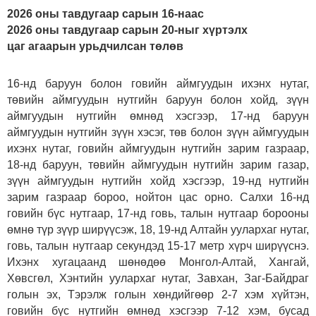
2026 оны тавдугаар сарын 16-наас
2026 оны тавдугаар сарын 20-ныг хүртэлх
цаг агаарын урьдчилсан төлөв
16-нд баруун болон говийн аймгуудын ихэнх нутаг,
төвийн аймгуудын нутгийн баруун болон хойд, зүүн
аймгуудын нутгийн өмнөд хэсгээр, 17-нд баруун
аймгуудын нутгийн зүүн хэсэг, төв болон зүүн аймгуудын
ихэнх нутаг, говийн аймгуудын нутгийн зарим газраар,
18-нд баруун, төвийн аймгуудын нутгийн зарим газар,
зүүн аймгуудын нутгийн хойд хэсгээр, 19-нд нутгийн
зарим газраар бороо, нойтон цас орно. Салхи 16-нд
говийн бүс нутгаар, 17-нд говь, талын нутгаар борооны
өмнө түр зүүр ширүүсэж, 18, 19-нд Алтайн уулархаг нутаг,
говь, талын нутгаар секундэд 15-17 метр хүрч ширүүснэ.
Ихэнх хугацаанд шөнөдөө Монгол-Алтай, Хангай,
Хөвсгөл, Хэнтийн уулархаг нутаг, Завхан, Заг-Байдраг
голын эх, Тэрэлж голын хөндийгөөр 2-7 хэм хүйтэн,
говийн бүс нутгийн өмнөд хэсгээр 7-12 хэм, бусад