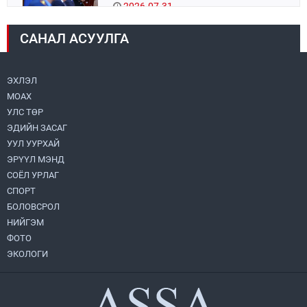
2026.07.31
САНАЛ АСУУЛГА
Авто зам шинээр барина
2026.07.31
ЭХЛЭЛ
МОАХ
Бага орлоготой иргэдийн орлогод татвар
ногдуулахгүй байх эрх зүйн орчныг
УЛС ТӨР
бүрдүүллээ
ЭДИЙН ЗАСАГ
2026.07.30
УУЛ УУРХАЙ
ЭРҮҮЛ МЭНД
Их, дээд сургууль, коллежийн хичээл
есдүгээр сарын 1-нээс цахимаар эхэлнэ
СОЁЛ УРЛАГ
2026.07.30
СПОРТ
БОЛОВСРОЛ
НИЙГЭМ
Улсын онцгой комисс өвөлжилтийн
бэлтгэл, бэлэн байдлыг хангах
ФОТО
чиглэлээр хуралдлаа
ЭКОЛОГИ
2026.07.30
Хөвсгөл нуурын их цэвэрлэгээний аяны
хүрээнд 301 тонн хог хаягдлыг