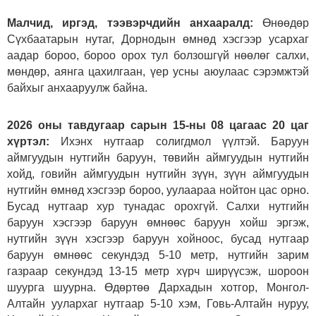
Малчид, иргэд, тээвэрчдийн анхааралд:
Өнөөдөр
Сүхбаатарын нутаг, Дорнодын өмнөд хэсгээр усархаг
аадар бороо, бороо орох тул болзошгүй нөөлөг салхи,
мөндөр, аянга цахилгаан, үер усны аюулаас сэрэмжтэй
байхыг анхааруулж байна.
2026 оны тавдугаар сарын 15-ны 08 цагаас 20 цаг
хүртэл:
Ихэнх нутгаар солигдмол үүлтэй. Баруун
аймгуудын нутгийн баруун, төвийн аймгуудын нутгийн
хойд, говийн аймгуудын нутгийн зүүн, зүүн аймгуудын
нутгийн өмнөд хэсгээр бороо, уулаараа нойтон цас орно.
Бусад нутгаар хур тунадас орохгүй. Салхи нутгийн
баруун хэсгээр баруун өмнөөс баруун хойш эргэж,
нутгийн зүүн хэсгээр баруун хойноос, бусад нутгаар
баруун өмнөөс секундэд 5-10 метр, нутгийн зарим
газраар секундэд 13-15 метр хүрч ширүүсэж, шороон
шуурга шуурна. Өдөртөө Дархадын хотгор, Монгол-
Алтайн уулархаг нутгаар 5-10 хэм, Говь-Алтайн нуруу,