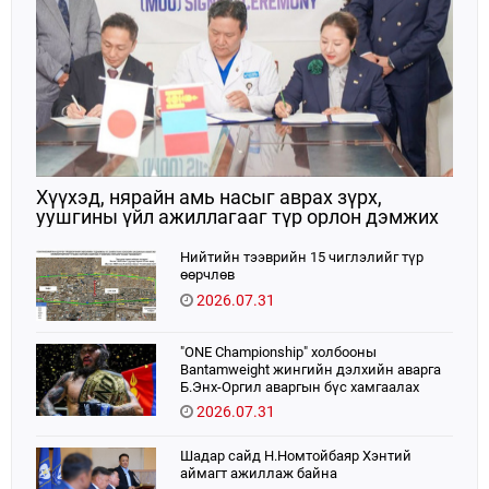
Хүүхэд, нярайн амь насыг аврах зүрх,
уушгины үйл ажиллагааг түр орлон дэмжих
ЭКМО технологийг ЭХЭМҮТ-д нэвтрүүлнэ
Нийтийн тээврийн 15 чиглэлийг түр
өөрчлөв
2026.07.31
"ONE Championship" холбооны
Bantamweight жингийн дэлхийн аварга
Б.Энх-Оргил аваргын бүс хамгаалах
тулаанаа өнөөдөр хийнэ.
2026.07.31
Шадар сайд Н.Номтойбаяр Хэнтий
аймагт ажиллаж байна