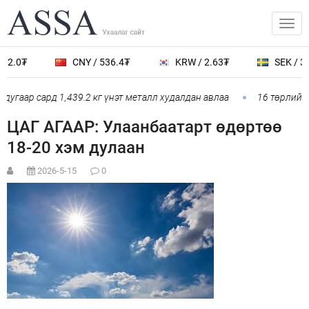
2.0₮
CNY / 536.4₮
KRW / 2.63₮
SEK / 389
угаар сард 1,439.2 кг үнэт металл худалдан авлаа
16 төрлийн э
ЦАГ АГААР: Улаанбаатарт өдөртөө
18-20 хэм дулаан
2026-5-15
0