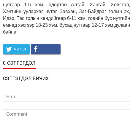
нутгаар 1-6 хэм, өдөртөө Алтай, Хангай, Хөвсгөл,
Хэнтийн уулархаг нутаг, Завхан, Заг-Байдраг голын эх,
Идэр, Тэс голын хөндийгөөр 6-11 хэм, говийн бүс нутгийн
өмнөд хэсгээр 18-23 хэм, бусад нутгаар 12-17 хэм дулаан
байна.
ЖИРГЭХ
0 СЭТГЭГДЭЛ
СЭТГЭГДЭЛ БИЧИХ