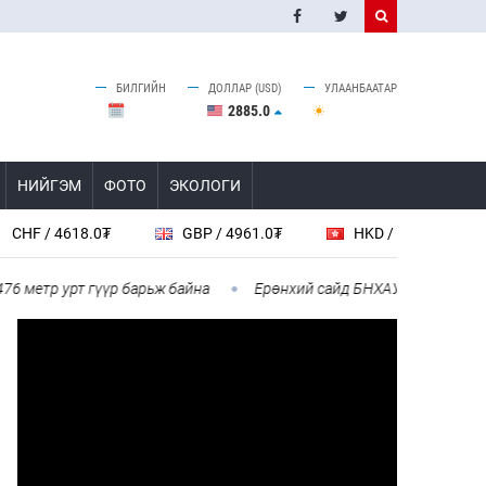
БИЛГИЙН
ДОЛЛАР (USD)
УЛААНБААТАР
2885.0
НИЙГЭМ
ФОТО
ЭКОЛОГИ
 4618.0₮
GBP / 4961.0₮
HKD / 462.1₮
CAD
тр урт гүүр барьж байна
Ерөнхий сайд БНХАУ-аас сар бүр 12-15