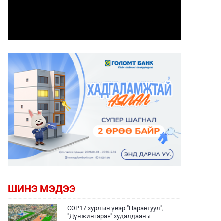
ШИНЭ МЭДЭЭ
COP17 хурлын үеэр "Нарантуул",
"Дүнжингарав" худалдааны