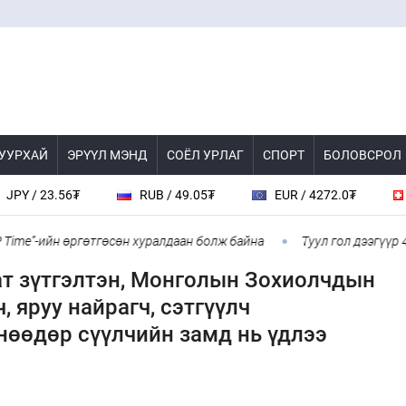
 УУРХАЙ
ЭРҮҮЛ МЭНД
СОЁЛ УРЛАГ
СПОРТ
БОЛОВСРОЛ
23.56₮
RUB / 49.05₮
EUR / 4272.0₮
CHF /
”-ийн өргөтгөсөн хуралдаан болж байна
Туул гол дээгүүр 476 ме
ат зүтгэлтэн, Монголын Зохиолчдын
 яруу найрагч, сэтгүүлч
нөөдөр сүүлчийн замд нь үдлээ