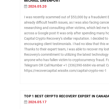
MICHAEL DAVENPORT
2026.05.20
I was recently scammed out of $53,000 by a fraudulent B
already difficult health issues, as I was also facing can
researching and consulting other victims, which led me to
across a Google post It was only after spending many hou
Capital Crypto Recovery’s stellar reputation. I decided t
encouraging client testimonials. I had no idea that this 
Thanks to their expert team, I was able to recover my los
Recovery's commitment to utilizing the latest technology
anyone who has fallen victim to cryptocurrency fraud. 
Telegram OR Call Number +1 (336)390-6684 via email: Ca
https://recovercapital.wixsite.com/capital-crypto-rec-1
TOP 1 BEST CRYPTO RECOVERY EXPERT IN CANADA,
2026.05.17