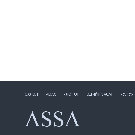
ЭХЛЭЛ
МОАХ
УЛС ТӨР
ЭДИЙН ЗАСАГ
УУЛ УУ