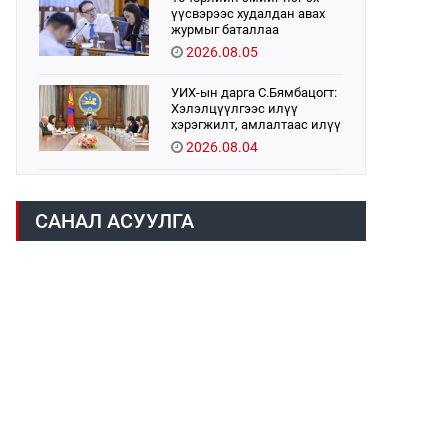
үүсвэрээс худалдан авах
журмыг баталлаа
2026.08.05
УИХ-ын дарга С.Бямбацогт:
Хэлэлцүүлгээс илүү
хэрэгжилт, амлалтаас илүү
бодит үр дүн чухал
2026.08.04
Монголбанк 7 дугаар сард
1,439.2 кг үнэт металл
САНАЛ АСУУЛГА
худалдан авлаа
2026.08.05
Монгол Улс “COP17”-д “Тал
хээрийн төлөвлөгөө”-гөө
танилцуулна
2026.08.05
Нийслэлийн Засаг дарга
бөгөөд Улаанбаатар хотын
Захирагч Б.Пүрэвдагва ХУД-
ийн 12,13, 14-р хорооны үер,
2026.08.04
усны эрсдэлтэй цэгүүдэд