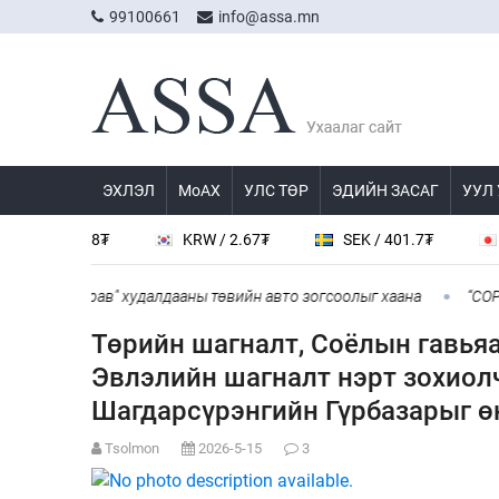
99100661
info@assa.mn
ЭХЛЭЛ
МоАХ
УЛС ТӨР
ЭДИЙН ЗАСАГ
УУЛ
 538.8₮
KRW / 2.67₮
SEK / 401.7₮
JPY / 
нжингарав" худалдааны төвийн авто зогсоолыг хаана
“COP Time
Төрийн шагналт, Соёлын гавья
Эвлэлийн шагналт нэрт зохиолч,
Шагдарсүрэнгийн Гүрбазарыг ө
Tsolmon
2026-5-15
3