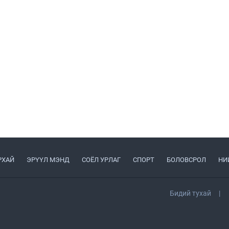
РХАЙ
ЭРҮҮЛ МЭНД
СОЁЛ УРЛАГ
СПОРТ
БОЛОВСРОЛ
НИ
Бидий тухай