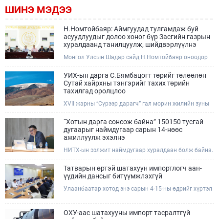
ШИНЭ МЭДЭЭ
Н.Номтойбаяр: Аймгуудад тулгамдаж буй
асуудлуудыг долоо хоног бүр Засгийн газрын
хуралдаанд танилцуулж, шийдвэрлүүлнэ
Монгол Улсын Шадар сайд Н.Номтойбаяр өнөөдөр
Өмнөговь, Дундговь аймагт ажиллалаа. Ерөнхий
сайдын 10 дугаар албан даалгавар, Улсын Онцгой
УИХ-ын дарга С.Бямбацогт төрийг төлөөлөн
комиссын даргын 3 дугаар тушаалын хүрээнд
Сутай хайрхны тэнгэрийг тахих төрийн
Өмнөговь аймагт байгаль орчин, уул уурхайн 358
тахилгад оролцлоо
зөрчил илрүүлж, 200 гаруйг нь арилгуулаад байна.
XVII жарны “Сүрээр дарагч” гал морин жилийн зуны
адаг хөхөгчин хонь сарын 23-ны өлзий дэмбэрэлтэй
өдөр /2026.08.06/ Сутай хайрхны тэнгэрийг тайх
“Хотын дарга сонсож байна” 150150 тусгай
төрийн тахилга боллоо.
дугаарыг наймдугаар сарын 14-нөөс
ажиллуулж эхэлнэ
НИТХ-ын ээлжит наймдугаар хуралдаан болж байна.
Өнөөдрийн хуралдаанаар нийслэлийн нутгийн
захиргааны байгууллага, албан тушаалтанд 2025,
Татварын өртэй шатахуун импортлогч аан-
2026 оны эхний хагас жилийн байдлаар иргэдээс
үүдийн дансыг битүүмжлэхгүй
ирсэн өргөдөл, гомдлын шийдвэрлэлтийн тайлан
Улаанбаатар хотод энэ сарын 4-15-ны өдрийг хүртэл
мэдээллийг сонслоо.
тэгш, сондгой дугаарын зохицуулалтаар нэг удаа
50,000 төгрөгт автобензин олгож буй. Эхний үр дүнд,
шатахуун түгээх станцуудын өдрийн борлуулалт хоёр
ОХУ-аас шатахууны импорт тасралтгүй