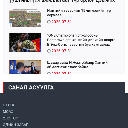
ЭКМО технологийг ЭХЭМҮТ-д нэвтрүүлнэ
Нийтийн тээврийн 15 чиглэлийг түр
өөрчлөв
2026.07.31
"ONE Championship" холбооны
Bantamweight жингийн дэлхийн аварга
Б.Энх-Оргил аваргын бүс хамгаалах
тулаанаа өнөөдөр хийнэ.
2026.07.31
Шадар сайд Н.Номтойбаяр Хэнтий
аймагт ажиллаж байна
2026.07.31
САНАЛ АСУУЛГА
Авто зам шинээр барина
2026.07.31
ЭХЛЭЛ
МОАХ
Хөвсгөл нуурын их цэвэрлэгээний аяны
хүрээнд 301 тонн хог хаягдлыг
УЛС ТӨР
төвлөрүүлжээ
ЭДИЙН ЗАСАГ
2026.07.31