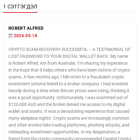
1 СЭТГЭГДЭЛ
ROBERT ALFRED
2026.05.18
CRYPTO SCAM RECOVERY SUCCESSFUL – A TESTIMONIAL OF
LOST PASSWORD TO YOUR DIGITAL WALLET BACK. My name
is Robert Alfred, Am from Australia. I’m sharing my experience
in the hope that it helps others who have been victims of crypto
scams. A few months ago, I fell victim to a fraudulent crypto
investment scheme linked to a broker company. I had invested
heavily during a time when Bitcoin prices were rising, thinking it
was a good opportunity. Unfortunately, I was scammed out of
$120,000 AUD and the broker denied me access to my digital
wallet and assets. It was a devastating experience that caused
many sleepless nights. Crypto scams are increasingly common
and often involve fake trading platforms, phishing attacks, and
misleading investment opportunities. In my desperation, a
friend from the crypto community recommended Capital Crypto