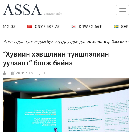
3612.0₮
CNY / 537.7₮
KRW / 2.66₮
SEK / 
 Аймгуудад тулгамдаж буй асуудлуудыг долоо хоног бүр Засгийн га
“Хувийн хэвшлийн түншлэлийн
уулзалт” болж байна
2026-5-18
1