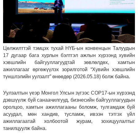
Цөлжилттэй тэмцэх тухай НҮБ-ын конвенцын Талуудын
17 дугаар бага хурлын бэлтгэл ажлын хүрээнд хувийн
хэвшлийн байгууллагуудтай зөвлөлдөх, хамтын
ажиллагааг өргөжүүлэх зорилготой “Хувийн хэвшлийн
түншлэлийн уулзалт” өнөөдөр (2026.05.18) болж байна.
Уулзалтын үеэр Монгол Улсын зүгээс COP17-ын хүрээнд
дэвшүүлж буй санаачилгууд, бизнесийн байгууллагуудын
оролцоо, хамтын ажиллагааны боломж, тулгамдаж буй
асуудал, мөн хандив, тусламж, ивээн тэтгэх үйл
ажиллагаатай холбоотой журам, зохицуулалтыг
танилцуулж байна.