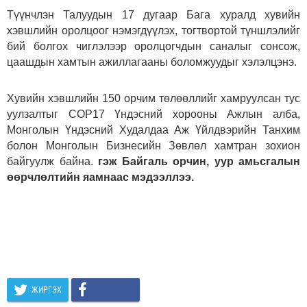
Түүнчлэн Талуудын 17 дугаар Бага хуралд хувийн
хэвшлийн оролцоог нэмэгдүүлэх, тогтвортой түншлэлийг
бий болгох чиглэлээр оролцогчдын саналыг сонсож,
цаашдын хамтын ажиллагааны боломжуудыг хэлэлцэнэ.
Хувийн хэвшлийн 150 орчим төлөөллийг хамруулсан тус
уулзалтыг COP17 Үндэсний хорооны Ажлын алба,
Монголын Үндэсний Худалдаа Аж Үйлдвэрийн Танхим
болон Монголын Бизнесийн Зөвлөл хамтран зохион
байгуулж байна.
гэж Байгаль орчин, уур амьсгалын
өөрчлөлтийн яамнаас мэдээллээ.
ЖИРГЭХ