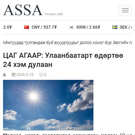
2.0₮
CNY / 537.7₮
KRW / 2.66₮
SEK / 402
Аймгуудад тулгамдаж буй асуудлуудыг долоо хоног бүр Засгийн газ
ЦАГ АГААР: Улаанбаатарт өдөртөө
24 хэм дулаан
2026-5-19
0