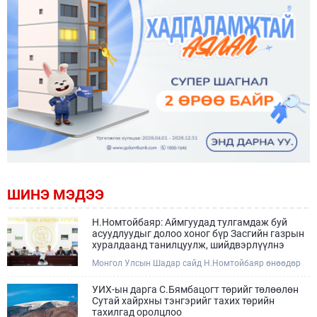
ШИНЭ МЭДЭЭ
Н.Номтойбаяр: Аймгуудад тулгамдаж буй
асуудлуудыг долоо хоног бүр Засгийн газрын
хуралдаанд танилцуулж, шийдвэрлүүлнэ
Монгол Улсын Шадар сайд Н.Номтойбаяр өнөөдөр
Өмнөговь, Дундговь аймагт ажиллалаа. Ерөнхий
сайдын 10 дугаар албан даалгавар, Улсын Онцгой
УИХ-ын дарга С.Бямбацогт төрийг төлөөлөн
комиссын даргын 3 дугаар тушаалын хүрээнд
Сутай хайрхны тэнгэрийг тахих төрийн
Өмнөговь аймагт байгаль орчин, уул уурхайн 358
тахилгад оролцлоо