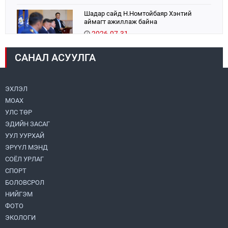
Шадар сайд Н.Номтойбаяр Хэнтий
аймагт ажиллаж байна
2026.07.31
САНАЛ АСУУЛГА
Авто зам шинээр барина
2026.07.31
ЭХЛЭЛ
МОАХ
Хөвсгөл нуурын их цэвэрлэгээний аяны
хүрээнд 301 тонн хог хаягдлыг
УЛС ТӨР
төвлөрүүлжээ
ЭДИЙН ЗАСАГ
2026.07.31
УУЛ УУРХАЙ
ЭРҮҮЛ МЭНД
ЦАНХИЙН ЗҮҮН УУРХАЙН ГЭРЭЭТ
КОМПАНИУДАД ХӨНДЛӨНГИЙН АУДИТ
СОЁЛ УРЛАГ
ХИЙВ
СПОРТ
2026.07.31
БОЛОВСРОЛ
НИЙГЭМ
Бүсчилсэн хөгжил, гамшгийн эрсдэлийг
ФОТО
бууруулах чиглэлээр НҮБ-тай хамтын
ажиллагаагаа өргөжүүлэхээр санал
ЭКОЛОГИ
солилцлоо
2026.07.31