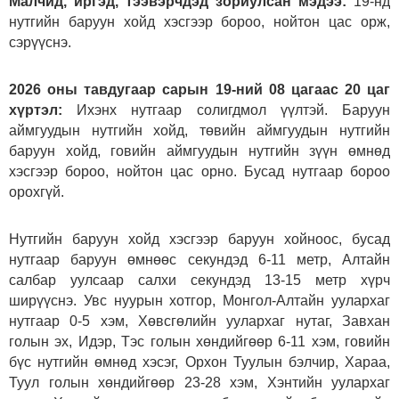
Малчид, иргэд, тээвэрчдэд зориулсан мэдээ:
19-нд
нутгийн баруун хойд хэсгээр бороо, нойтон цас орж,
сэрүүснэ.
2026 оны тавдугаар сарын 19-ний 08 цагаас 20 цаг
хүртэл:
Ихэнх нутгаар солигдмол үүлтэй. Баруун
аймгуудын нутгийн хойд, төвийн аймгуудын нутгийн
баруун хойд, говийн аймгуудын нутгийн зүүн өмнөд
хэсгээр бороо, нойтон цас орно. Бусад нутгаар бороо
орохгүй.
Нутгийн баруун хойд хэсгээр баруун хойноос, бусад
нутгаар баруун өмнөөс секундэд 6-11 метр, Aлтайн
салбар уулсаар салхи секундэд 13-15 метр хүрч
ширүүснэ. Увс нуурын хотгор, Монгол-Алтайн уулархаг
нутгаар 0-5 хэм, Хөвсгөлийн уулархаг нутаг, Завхан
голын эх, Идэр, Тэс голын хөндийгөөр 6-11 хэм, говийн
бүс нутгийн өмнөд хэсэг, Орхон Туулын бэлчир, Хараа,
Туул голын хөндийгөөр 23-28 хэм, Хэнтийн уулархаг