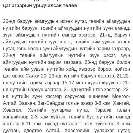
цаг агаарын урьдчилсан төлөв
20-нд баруун аймгуудын ихэнх нутаг, төвийн аймгуудын
нутгийн баруун, говийн аймгуудын нутгийн зүүн өмнөд,
зүүн аймгуудын нутгийн өмнөд хэсгээр, 21-нд баруун
аймгуудын нутгийн зүүн хэсэг, төвийн аймгуудын ихэнх
нутаг, говь болон зүүн аймгуудын нутгийн зарим газраар,
22-нд төвийн аймгуудын нутгийн зүүн хэсэг, зүүн
аймгуудын нутгийн зарим газраар, 23-нд баруун болон
төвийн аймгуудын нутгийн хойд хэсгээр бороо, нойтон
цас орно. Салхи 20, 23-нд нутгийн баруун хэсгээр, 21,22-
нд нутгийн зарим газраар 15-17 метр хүрч ширүүснэ. 20-
нд нутгийн баруун хэсгээр, 21-нд нутгийн төв хэсгээр, 22-
нд нутгийн зүүн хэсгээр сэрүүсэж шөнөдөө Монгол-
Алтай, Завхан, Заг-Байдраг голын эхээр 3-8 хэм, Хангай,
Хөвсгөл, Хэнтийн уулархаг нутаг, Тэрэлж голын
хөндийгөөр 2-3 хэм хүйтэн, говийн бүс нутгийн өмнөд
хэсгээр 6-11 хэм, бусад нутгаар 1 хэм хүйтнээс 4 хэм
дулаан, өдөртөө Алтай, Хөвсгөлийн уулархаг нутаг,