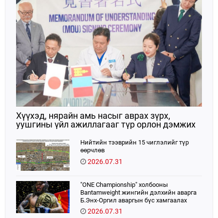
Хүүхэд, нярайн амь насыг аврах зүрх,
уушгины үйл ажиллагааг түр орлон дэмжих
ЭКМО технологийг ЭХЭМҮТ-д нэвтрүүлнэ
Нийтийн тээврийн 15 чиглэлийг түр
өөрчлөв
2026.07.31
"ONE Championship" холбооны
Bantamweight жингийн дэлхийн аварга
Б.Энх-Оргил аваргын бүс хамгаалах
тулаанаа өнөөдөр хийнэ.
2026.07.31