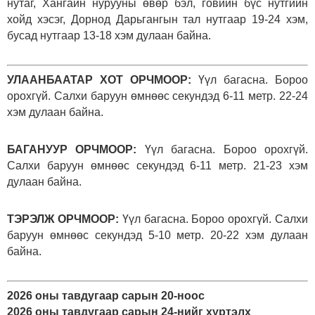
нутаг, Хангайн нурууны өвөр бэл, говийн бүс нутгийн
хойд хэсэг, Дорнод Дарьгангын тал нутгаар 19-24 хэм,
бусад нутгаар 13-18 хэм дулаан байна.
УЛААНБААТАР ХОТ ОРЧМООР:
Үүл багасна. Бороо
орохгүй. Салхи баруун өмнөөс секундэд 6-11 метр. 22-24
хэм дулаан байна.
БАГАНУУР ОРЧМООР:
Үүл багасна. Бороо орохгүй.
Салхи баруун өмнөөс секундэд 6-11 метр. 21-23 хэм
дулаан байна.
ТЭРЭЛЖ ОРЧМООР:
Үүл багасна. Бороо орохгүй. Салхи
баруун өмнөөс секундэд 5-10 метр. 20-22 хэм дулаан
байна.
2026 оны тавдугаар сарын 20-ноос
2026 оны тавдугаар сарын 24-нийг хүртэлх