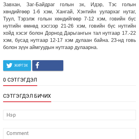
Завхан, Заг-Байдраг голын эх, Идэр, Тэс голын
хөндийгөөр 1-6 хэм, Хангай, Хэнтийн уулархаг нутаг,
Туул, Тэрэлж голын хөндийгөөр 7-12 хэм, говийн бүс
нутгийн өмнөд хэсгээр 21-26 хэм, говийн бүс нутгийн
хойд хэсэг болон Дорнод Дарьгангын тал нутгаар 17.-22
хэм, бусад нутгаар 12-17 хэм дулаан байна. 23-нд говь
болон зүүн аймгуудын нутгаар дулаарна.
ЖИРГЭХ
0 СЭТГЭГДЭЛ
СЭТГЭГДЭЛ БИЧИХ