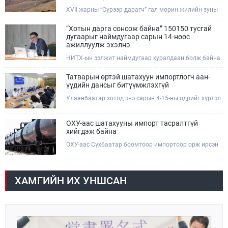
зөрчил илрүүлж, 200 гаруйг нь арилгуулаад байна.
XVII жарны “Сүрээр дарагч” гал морин жилийн зуны
адаг хөхөгчин хонь сарын 23-ны өлзий дэмбэрэлтэй
өдөр /2026.08.06/ Сутай хайрхны тэнгэрийг тайх
“Хотын дарга сонсож байна” 150150 тусгай
төрийн тахилга боллоо.
дугаарыг наймдугаар сарын 14-нөөс
ажиллуулж эхэлнэ
НИТХ-ын ээлжит наймдугаар хуралдаан болж байна.
Өнөөдрийн хуралдаанаар нийслэлийн нутгийн
захиргааны байгууллага, албан тушаалтанд 2025,
Татварын өртэй шатахуун импортлогч аан-
2026 оны эхний хагас жилийн байдлаар иргэдээс
үүдийн дансыг битүүмжлэхгүй
ирсэн өргөдөл, гомдлын шийдвэрлэлтийн тайлан
Улаанбаатар хотод энэ сарын 4-15-ны өдрийг хүртэл
мэдээллийг сонслоо.
тэгш, сондгой дугаарын зохицуулалтаар нэг удаа
50,000 төгрөгт автобензин олгож буй. Эхний үр дүнд,
шатахуун түгээх станцуудын өдрийн борлуулалт хоёр
ОХУ-аас шатахууны импорт тасралтгүй
дахин буурч нэг машиныг цэнэглэх хурд нэмэгдсэн
хийгдэж байна
болохыг Ашигт малтмал, газрын тосны газраас
ОХУ-аас Сүхбаатар боомтоор импортоор орж ирсэн
танилцууллаа.
шатахууны мэдээллийг хүргэж байна. Наймдугаар
сарын 06-ны өдөр /02:30 цагт/ 7 вагон буюу 420 тонн
АИ-92 автобензин орж иржээ.
ХАМГИЙН ИХ УНШСАН