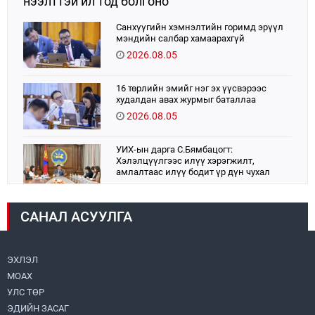
нээлттэй ил тод болгоно
Санхүүгийн хэмнэлтийн горимд эрүүл
мэндийн салбар хамаарахгүй
2026.08.05
16 төрлийн эмийг нэг эх үүсвэрээс
худалдан авах журмыг баталлаа
2026.08.05
УИХ-ын дарга С.Бямбацогт:
Хэлэлцүүлгээс илүү хэрэгжилт,
амлалтаас илүү бодит үр дүн чухал
2026.08.04
САНАЛ АСУУЛГА
Монголбанк 7 дугаар сард 1,439.2 кг үнэт
металл худалдан авлаа
2026.08.05
ЭХЛЭЛ
МОАХ
Н.Номтойбаяр: Аймгуудад тулгамдаж
буй асуудлуудыг долоо хоног бүр
УЛС ТӨР
Засгийн газрын хуралдаанд
ЭДИЙН ЗАСАГ
танилцуулж, шийдвэрлүүлнэ