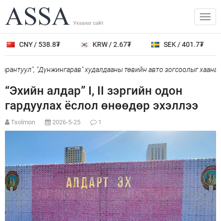
CNY / 538.8₮
KRW / 2.67₮
SEK / 401.7₮
рантуул", "Дүнжингарав" худалдааны төвийн авто зогсоолыг хаана
“Эхийн алдар” I, II зэргийн одон
гардуулах ёслол өнөөдөр эхэллээ
Tsolmon
2026-5-25
1