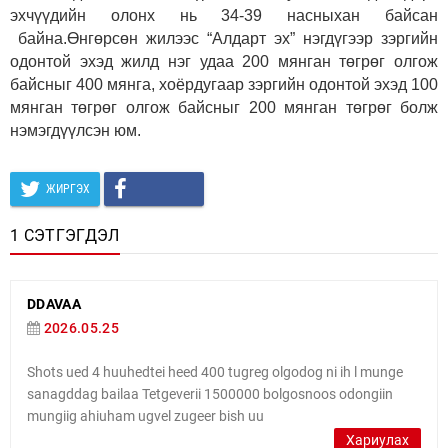
эхчүүдийн олонх нь 34-39 насныхан байсан
байна.
Өнгөрсөн жилээс “Алдарт эх” нэгдүгээр зэргийн
одонтой эхэд жилд нэг удаа 200 мянган төгрөг олгож
байсныг 400 мянга, хоёрдугаар зэргийн одонтой эхэд 100
мянган төгрөг олгож байсныг 200 мянган төгрөг болж
нэмэгдүүлсэн юм.
ЖИРГЭХ
1 СЭТГЭГДЭЛ
DDAVAA
2026.05.25
Shots ued 4 huuhedtei heed 400 tugreg olgodog ni ih l munge
sanagddag bailaa Tetgeverii 1500000 bolgosnoos odongiin
mungiig ahiuham ugvel zugeer bish uu
Хариулах