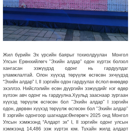
Жил бүрийн Эх үрсийн баярыг тохиолдуулан Монгол
Улсын Ерөнхийлөгч "Эхийн алдар" одон хүртэх болзол
хангасан ээжүүдэд одонг нь гардуулдаг
уламжлалтай.
Олон хүүхэд төрүүлж өсгөсөн эхчүүдэд
“Эхийн алдар” I, II зэргийн одон гардуулах ёслол өнөөдөр
эхэллээ. Нийслэлийн есөн дүүргийн ээжүүдийг нэг өдөр
хүлээн авч одонг нь гардуулна.
Хуульд зааснаар зургаан
хүүхэд төрүүлж өсгөсөн бол "Эхийн алдар" I зэргийн
одон, дөрвөн хүүхэд төрүүлж өсгөсөн бол "Эхийн алдар"
II зэргийн одонгоор шагнадаг.
Өнгөрөгч 2025 онд Монгол
Улсын хэмжээнд “Алдарт эх” I, II зэргийн одонг улсын
хэмжээнд 14,486 ээж хүртэх юм. Тухайн жилд алдарт