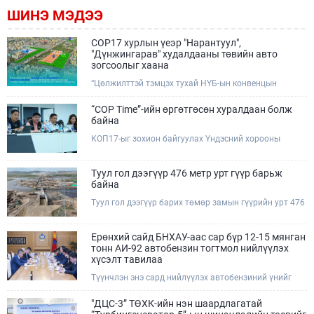
ШИНЭ МЭДЭЭ
COP17 хурлын үеэр "Нарантуул",
"Дүнжингарав" худалдааны төвийн авто
зогсоолыг хаана
“Цөлжилттэй тэмцэх тухай НҮБ-ын конвенцын
Талуудын 17 дугаар Бага хурал (COP17)” наймдугаар
сарын 17-28-ны өдрүүдэд Улаанбаатар хотод зохион
“COP Time”-ийн өргөтгөсөн хуралдаан болж
байгуулагдана.Хурлын үеэр Нарантуул, Дүнжингарав
байна
худалдааны төвүүдийн авто зогсоолыг түр хааж,
КОП17-ыг зохион байгуулах Үндэсний хорооны
тухайн чиглэлд нийтийн тээврийн хүртээмжийг
Ажлын албанаас хурлын бэлтгэл ажлын явц, уялдаа
нэмэгдүүлнэ.
холбоог хангах хүрээнд Бямба гараг бүр “COP Time”
дотоод хуралдааныг тогтмол зохион байгуулж ирсэн
Туул гол дээгүүр 476 метр урт гүүр барьж
билээ.Өнөөдөр “COP Time”-ийн сүүлийн хуралдааныг
байна
өргөтгөсөн хэлбэрээр зохион байгуулж байгаа
Туул гол дээгүүр барих төмөр замын гүүрийн урт 476
бөгөөд үүнд Үндэсний хорооны дэргэдэх дэд
метр бөгөөд барилгын ажил ид өрнөж байна.Энэ
хороодын гишүүд оролцож байна.
хэсэгт баригдах бетонон гүүр нь төмөр замын
хөдөлгөөнийг найдвартай, тасралтгүй нэвтрүүлэх
Ерөнхий сайд БНХАУ-аас сар бүр 12-15 мянган
чухал байгууламж бөгөөд уг ажлыг "Очирням" ХХК,
тонн АИ-92 автобензин тогтмол нийлүүлэх
"Тэргүүн саруул зам" ХХК, "Хотгорзам" ХХК зэрэг
хүсэлт тавилаа
таван компани гүйцэтгэж байна.
Түүнчлэн энэ сард нийлүүлэх автобензиний үнийг
олон улсын зах зээлийн ханшаас өндөр, үнийг
бууруулах боломжийг судлахыг хүслээ. Тэрбээр
"ДЦС-3” ТӨХК-ийн нэн шаардлагатай
Монгол Улсад үүсээд буй шатахууны нөхцөл байдлыг