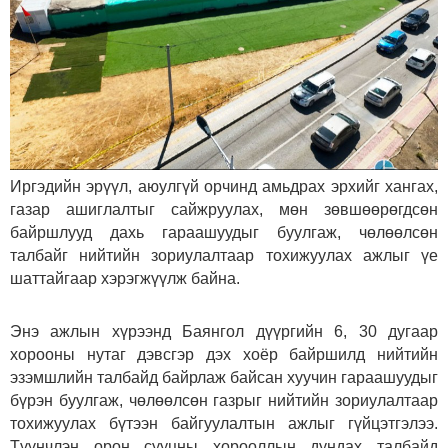
Иргэдийн эрүүл, аюулгүй орчинд амьдрах эрхийг хангах,
газар ашиглалтыг сайжруулах, мөн зөвшөөрөгдсөн
байршлууд дахь гараашуудыг буулгаж, чөлөөлсөн
талбайг нийтийн зориулалтаар тохижуулах ажлыг үе
шаттайгаар хэрэгжүүлж байна.
Энэ ажлын хүрээнд Баянгол дүүргийн 6, 30 дугаар
хорооны нутаг дэвсгэр дэх хоёр байршилд нийтийн
эзэмшлийн талбайд байрлаж байсан хуучин гараашуудыг
бүрэн буулгаж, чөлөөлсөн газрыг нийтийн зориулалтаар
тохижуулах бүтээн байгуулалтын ажлыг гүйцэтгэлээ.
Түүнчлэн орон сууцны хорооллын дундах талбайд