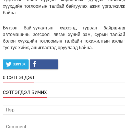
хүүхдийн тоглоомын талбай байгуулах ажил үргэлжилж
байна.
Бүтээн байгуулалтын хүрээнд гурван байршилд
автомашины зогсоол, явган хүний зам, сурын талбай
болон хүүхдийн тоглоомын талбайн тохижилтын ажлыг
тус тус хийж, ашиглалтад оруулаад байна.
ЖИРГЭХ
0 СЭТГЭГДЭЛ
СЭТГЭГДЭЛ БИЧИХ