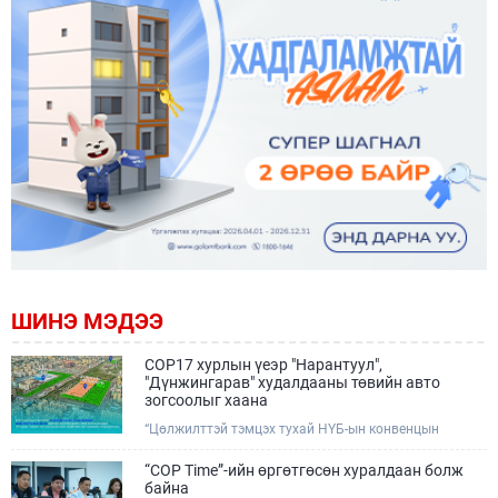
ШИНЭ МЭДЭЭ
COP17 хурлын үеэр "Нарантуул",
"Дүнжингарав" худалдааны төвийн авто
зогсоолыг хаана
“Цөлжилттэй тэмцэх тухай НҮБ-ын конвенцын
Талуудын 17 дугаар Бага хурал (COP17)” наймдугаар
сарын 17-28-ны өдрүүдэд Улаанбаатар хотод зохион
“COP Time”-ийн өргөтгөсөн хуралдаан болж
байгуулагдана.Хурлын үеэр Нарантуул, Дүнжингарав
байна