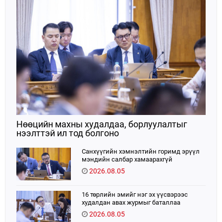
Нөөцийн махны худалдаа, борлуулалтыг
нээлттэй ил тод болгоно
Санхүүгийн хэмнэлтийн горимд эрүүл
мэндийн салбар хамаарахгүй
2026.08.05
16 төрлийн эмийг нэг эх үүсвэрээс
худалдан авах журмыг баталлаа
2026.08.05