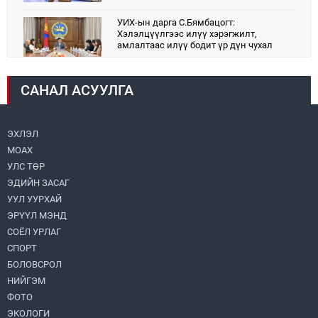
УИХ-ын дарга С.Бямбацогт:
Хэлэлцүүлгээс илүү хэрэгжилт,
амлалтаас илүү бодит үр дүн чухал
2026.08.04
САНАЛ АСУУЛГА
Монголбанк 7 дугаар сард 1,439.2 кг үнэт
металл худалдан авлаа
2026.08.05
ЭХЛЭЛ
МОАХ
Монгол Улс “COP17”-д “Тал хээрийн
төлөвлөгөө”-гөө танилцуулна
УЛС ТӨР
2026.08.05
ЭДИЙН ЗАСАГ
УУЛ УУРХАЙ
Нийслэлийн Засаг дарга бөгөөд
ЭРҮҮЛ МЭНД
Улаанбаатар хотын Захирагч
СОЁЛ УРЛАГ
Б.Пүрэвдагва ХУД-ийн 12,13, 14-р
хорооны үер, усны эрсдэлтэй цэгүүдэд
СПОРТ
2026.08.04
ажиллалаа
БОЛОВСРОЛ
НИЙГЭМ
УИХ-ын асуулгын цагийг гурван удаа
зохион байгуулж, гишүүдийн асуултыг
ФОТО
Ерөнхий сайдад хүргүүлж, цахим
ЭКОЛОГИ
хуудаст байршуулжээ