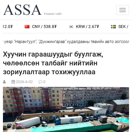
12.0₮
CNY / 538.8₮
KRW / 2.67₮
SEK / 40
үеэр "Нарантуул", "Дүнжингарав" худалдааны төвийн авто зогсоолыг
Хуучин гараашуудыг буулгаж,
чөлөөлсөн талбайг нийтийн
зориулалтаар тохижууллаа
2026-6-02
0