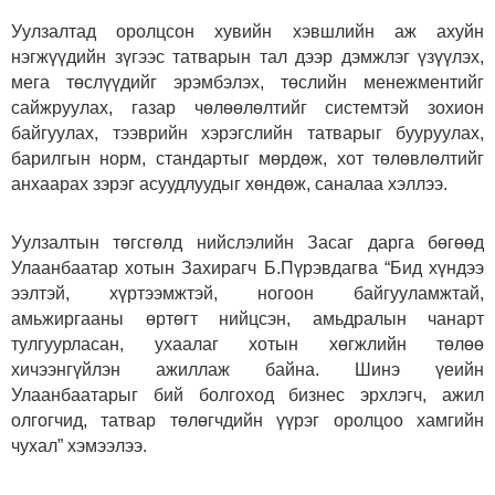
Уулзалтад оролцсон хувийн хэвшлийн аж ахуйн
нэгжүүдийн зүгээс татварын тал дээр дэмжлэг үзүүлэх,
мега төслүүдийг эрэмбэлэх, төслийн менежментийг
сайжруулах, газар чөлөөлөлтийг системтэй зохион
байгуулах, тээврийн хэрэгслийн татварыг бууруулах,
барилгын норм, стандартыг мөрдөж, хот төлөвлөлтийг
анхаарах зэрэг асуудлуудыг хөндөж, саналаа хэллээ.
Уулзалтын төгсгөлд нийслэлийн Засаг дарга бөгөөд
Улаанбаатар хотын Захирагч Б.Пүрэвдагва “Бид хүндээ
ээлтэй, хүртээмжтэй, ногоон байгууламжтай,
амьжиргааны өртөгт нийцсэн, амьдралын чанарт
тулгуурласан, ухаалаг хотын хөгжлийн төлөө
хичээнгүйлэн ажиллаж байна. Шинэ үеийн
Улаанбаатарыг бий болгоход бизнес эрхлэгч, ажил
олгогчид, татвар төлөгчдийн үүрэг оролцоо хамгийн
чухал” хэмээлээ.