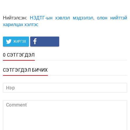
Нийтэлсэн:
НЗДТГ-ын хэвлэл мэдээлэл, олон нийттэй
харилцах хэлтэс
ЖИРГЭХ
0 СЭТГЭГДЭЛ
СЭТГЭГДЭЛ БИЧИХ