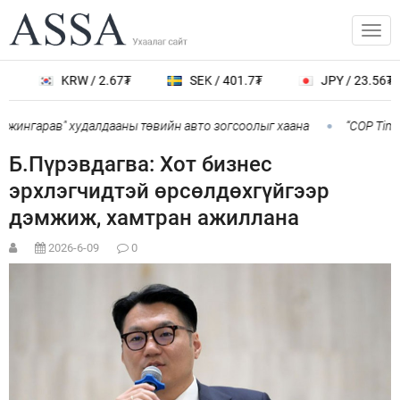
KRW / 2.67₮
SEK / 401.7₮
JPY / 23.56₮
нжингарав" худалдааны төвийн авто зогсоолыг хаана
“COP Time”
Б.Пүрэвдагва: Хот бизнес
эрхлэгчидтэй өрсөлдөхгүйгээр
дэмжиж, хамтран ажиллана
2026-6-09
0