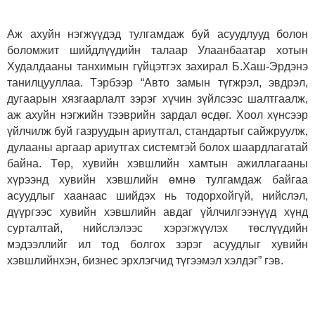
Аж ахуйн нэгжүүдэд тулгамдаж буй асуудлууд болон
боломжит шийдлүүдийн талаар Улаанбаатар хотын
Худалдааны танхимын гүйцэтгэх захирал Б.Хаш-Эрдэнэ
танилцууллаа. Тэрбээр “Авто замын түгжрэл, эвдрэл,
дугаарын хязгаарлалт зэрэг хүчин зүйлсээс шалтгаалж,
аж ахуйн нэгжийн тээврийн зардал өсдөг. Хоол хүнсээр
үйлчилж буй газруудын ариутгал, стандартыг сайжруулж,
дулааны аргаар ариутгах системтэй болох шаардлагатай
байна. Төр, хувийн хэвшлийн хамтын ажиллагааны
хүрээнд хувийн хэвшлийн өмнө тулгамдаж байгаа
асуудлыг хаанаас шийдэх нь тодорхойгүй, нийслэл,
дүүргээс хувийн хэвшлийн авдаг үйлчилгээнүүд хүнд
сурталтай, нийслэлээс хэрэгжүүлэх төслүүдийн
мэдээллийг ил тод болгох зэрэг асуудлыг хувийн
хэвшлийнхэн, бизнес эрхлэгчид түгээмэл хэлдэг” гэв.