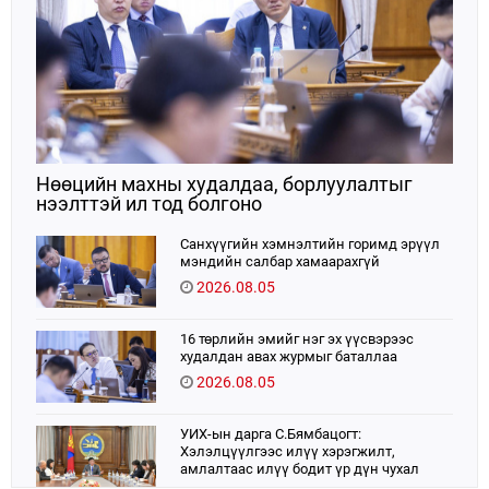
Нөөцийн махны худалдаа, борлуулалтыг
нээлттэй ил тод болгоно
Санхүүгийн хэмнэлтийн горимд эрүүл
мэндийн салбар хамаарахгүй
2026.08.05
16 төрлийн эмийг нэг эх үүсвэрээс
худалдан авах журмыг баталлаа
2026.08.05
УИХ-ын дарга С.Бямбацогт:
Хэлэлцүүлгээс илүү хэрэгжилт,
амлалтаас илүү бодит үр дүн чухал