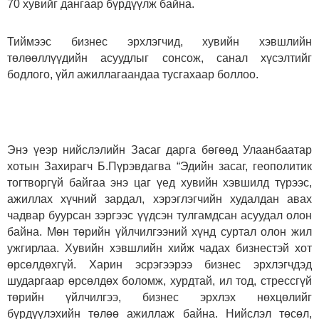
70 хувийг дангаар бүрдүүлж байна.
Тиймээс бизнес эрхлэгчид, хувийн хэвшлийн
төлөөллүүдийн асуудлыг сонсож, санал хүсэлтийг
бодлого, үйл ажиллагаандаа тусгахаар боллоо.
Энэ үеэр нийслэлийн Засаг дарга бөгөөд Улаанбаатар
хотын Захирагч Б.Пүрэвдагва “Эдийн засаг, геополитик
тогтворгүй байгаа энэ цаг үед хувийн хэвшилд түрээс,
ажиллах хүчний зардал, хэрэглэгчийн худалдан авах
чадвар буурсан зэргээс үүдсэн тулгамдсан асуудал олон
байна. Мөн төрийн үйлчилгээний хүнд суртал олон жил
ужгирлаа. Хувийн хэвшлийн хийж чадах бизнестэй хот
өрсөлдөхгүй. Харин эсрэгээрээ бизнес эрхлэгчдэд
шударгаар өрсөлдөх боломж, хурдтай, ил тод, стрессгүй
төрийн үйлчилгээ, бизнес эрхлэх нөхцөлийг
бүрдүүлэхийн төлөө ажиллаж байна. Нийслэл төсөл,