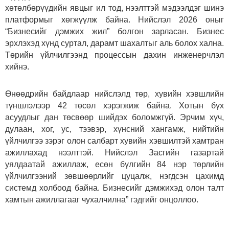
хөтөлбөрүүдийн явцыг ил тод, нээлттэй мэдээлдэг шинэ
платформыг хөгжүүлж байна. Нийслэл 2026 оныг
“Бизнесийг дэмжих жил” болгон зарласан. Бизнес
эрхлэхэд хүнд суртал, дарамт шахалтыг аль болох хална.
Төрийн үйлчилгээнд процессын дахин инженерчлэл
хийнэ.
Өнөөдрийн байдлаар нийслэлд төр, хувийн хэвшлийн
түншлэлээр 42 төсөл хэрэгжиж байна. Хотын бүх
асуудлыг дан төсвөөр шийдэх боломжгүй. Эрчим хүч,
дулаан, хог, ус, тээвэр, хүнсний хангамж, нийтийн
үйлчилгээ зэрэг олон салбарт хувийн хэвшилтэй хамтран
ажиллахад нээлттэй. Нийслэл Засгийн газартай
уялдаатай ажиллаж, есөн бүлгийн 84 нэр төрлийн
үйлчилгээний зөвшөөрлийг цуцалж, нэгдсэн цахимд
системд холбоод байна. Бизнесийг дэмжихэд олон талт
хамтын ажиллагааг чухалчилна” гэдгийг онцоллоо.