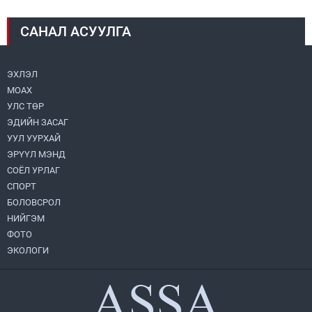
2026.08.04
САНАЛ АСУУЛГА
Монголбанк 7 дугаар сард 1,439.2 кг үнэт
металл худалдан авлаа
2026.08.05
ЭХЛЭЛ
МОАХ
Монгол Улс “COP17”-д “Тал хээрийн
төлөвлөгөө”-гөө танилцуулна
УЛС ТӨР
2026.08.05
ЭДИЙН ЗАСАГ
УУЛ УУРХАЙ
Нийслэлийн Засаг дарга бөгөөд
ЭРҮҮЛ МЭНД
Улаанбаатар хотын Захирагч
СОЁЛ УРЛАГ
Б.Пүрэвдагва ХУД-ийн 12,13, 14-р
хорооны үер, усны эрсдэлтэй цэгүүдэд
СПОРТ
2026.08.04
ажиллалаа
БОЛОВСРОЛ
НИЙГЭМ
УИХ-ын асуулгын цагийг гурван удаа
зохион байгуулж, гишүүдийн асуултыг
ФОТО
Ерөнхий сайдад хүргүүлж, цахим
ЭКОЛОГИ
хуудаст байршуулжээ
2026.08.04
Улаанбаатарт өдөртөө 28 хэм дулаан
2026.08.04