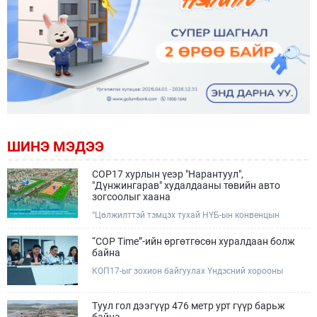
ШИНЭ МЭДЭЭ
COP17 хурлын үеэр "Нарантуул",
"Дүнжингарав" худалдааны төвийн авто
зогсоолыг хаана
“Цөлжилттэй тэмцэх тухай НҮБ-ын конвенцын
Талуудын 17 дугаар Бага хурал (COP17)” наймдугаар
сарын 17-28-ны өдрүүдэд Улаанбаатар хотод зохион
“COP Time”-ийн өргөтгөсөн хуралдаан болж
байгуулагдана.Хурлын үеэр Нарантуул, Дүнжингарав
байна
худалдааны төвүүдийн авто зогсоолыг түр хааж,
КОП17-ыг зохион байгуулах Үндэсний хорооны
тухайн чиглэлд нийтийн тээврийн хүртээмжийг
Ажлын албанаас хурлын бэлтгэл ажлын явц, уялдаа
нэмэгдүүлнэ.
холбоог хангах хүрээнд Бямба гараг бүр “COP Time”
дотоод хуралдааныг тогтмол зохион байгуулж ирсэн
Туул гол дээгүүр 476 метр урт гүүр барьж
билээ.Өнөөдөр “COP Time”-ийн сүүлийн хуралдааныг
байна