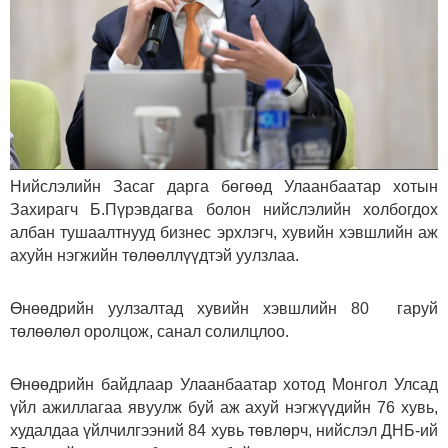
Нийслэлийн Засаг дарга бөгөөд Улаанбаатар хотын
Захирагч Б.Пүрэвдагва болон нийслэлийн холбогдох
албан тушаалтнууд бизнес эрхлэгч, хувийн хэвшлийн аж
ахуйн нэгжийн төлөөллүүдтэй уулзлаа.
Өнөөдрийн уулзалтад хувийн хэвшлийн 80 гаруй
төлөөлөл оролцож, санал солилцлоо.
Өнөөдрийн байдлаар Улаанбаатар хотод Монгол Улсад
үйл ажиллагаа явуулж буй аж ахуй нэгжүүдийн 76 хувь,
худалдаа үйлчилгээний 84 хувь төвлөрч, нийслэл ДНБ-ий