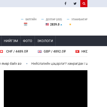
БИЛГИЙН
ДОЛЛАР (USD)
УЛААНБААТАР
2839.0
НИЙГЭМ
ФОТО
ЭКОЛОГИ
CHF / 4489.0₮
GBP / 4892.0₮
HKD / 461.5₮
ар байх вэ
Нийслэлийн цэцэрлэгт хамрагдах I шатны бүртгэл эх