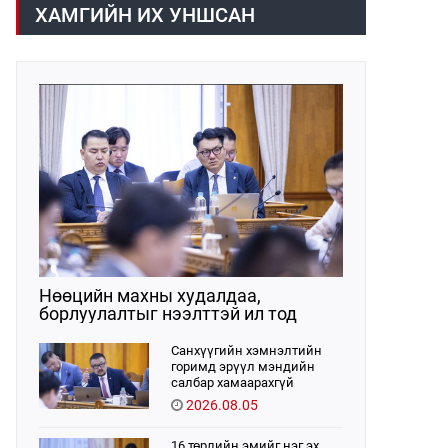
хүрээнд хууль санаачлагчаас өргөн
ХАМГИЙН ИХ УНШСАН
мэдүүлсэн хууль, Улсын Их Хурлын
бусад шийдвэрийн төслийг
урьдчилан хэлэлцэж санал, дүгнэлт
гарган нэгдсэн хуралдаанд
хэлэлцүүлэх, Улсын Их Хурлын
хяналтыг хэрэгжүүлэх, хуульд
тусгайлан заасан асуудлаар Улсын
Их Хурлын тогтоолын төсөл
боловсруулах чиг үүргээ
хэрэгжүүлэн ажиллажээ.
Нөөцийн махны худалдаа,
борлуулалтыг нээлттэй ил тод
болгоно
Санхүүгийн хэмнэлтийн
горимд эрүүл мэндийн
салбар хамаарахгүй
2026.08.05
16 төрлийн эмийг нэг эх