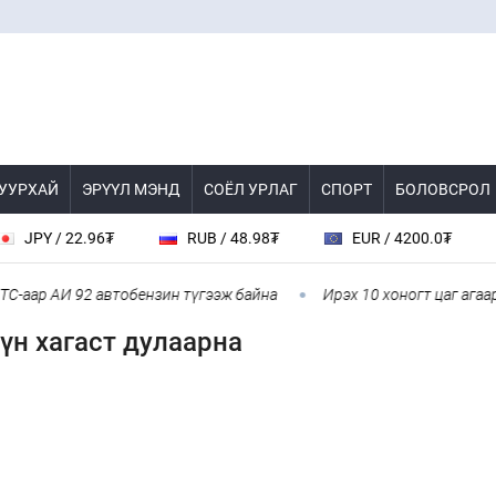
 УУРХАЙ
ЭРҮҮЛ МЭНД
СОЁЛ УРЛАГ
СПОРТ
БОЛОВСРОЛ
PY / 22.96₮
RUB / 48.98₮
EUR / 4200.0₮
ар АИ 92 автобензин түгээж байна
Ирэх 10 хоногт цаг агаар ям
үн хагаст дулаарна