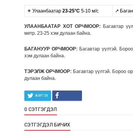
☀ Улаанбаатар
23-25°C
5-10 м/с
↗ Бага
УЛААНБААТАР ХОТ ОРЧМООР:
Багавтар үүл
метр. 23-25 хэм дулаан байна.
БАГАНУУР ОРЧМООР:
Багавтар үүлтэй. Бороо
хэм дулаан байна.
ТЭРЭЛЖ ОРЧМООР:
Багавтар үүлтэй. Бороо ор
дулаан байна.
ЖИРГЭХ
0 СЭТГЭГДЭЛ
СЭТГЭГДЭЛ БИЧИХ