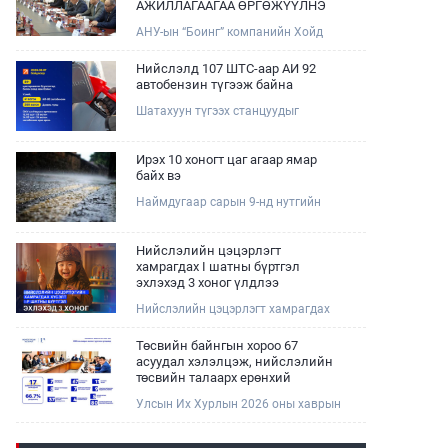
АЖИЛЛАГААГАА ӨРГӨЖҮҮЛНЭ
АНУ-ын “Боинг” компанийн Хойд
Ази дахь арилжааны нисэх онгоцны
борлуулалт, маркетингийн асуудал
Нийслэлд 107 ШТС-аар АИ 92
хариуцсан Дэд ерөнхийлөгч Жэф
автобензин түгээж байна
Эдвардс тэргүүтэй төлөөлөгчдийг
Шатахуун түгээх станцуудыг
Зам, тээврийн сайд Б.Дэлгэрсайхан
хошууныхаа тоог нэмэгдүүлэх үүрэг,
хүлээн авч уулзав.
чиглэл өгч, ажиллаж байна.
Ирэх 10 хоногт цаг агаар ямар
байх вэ
Наймдугаар сарын 9-нд нутгийн
баруун хагаст, 10-нд нутгийн зүүн
хагаст, 11-нд нутгийн зүүн өмнөд
хэсгээр ахиухан хэмжээний бороо
Нийслэлийн цэцэрлэгт
орох тул болзошгүй үер, усны
хамрагдах I шатны бүртгэл
аюулаас анхаарна уу.
эхлэхэд 3 хоног үлдлээ
Нийслэлийн цэцэрлэгт хамрагдах
хүсэлтийг 2026 оны 08 сарын 10-ны
өдрөөс 08 сарын 23-ны өдрийг
Төсвийн байнгын хороо 67
дуустал "E-Mongolia" платформоор
асуудал хэлэлцэж, нийслэлийн
дамжуулан цахимаар хүлээн
төсвийн талаарх ерөнхий
авна.Хүүхдээ цэцэрлэгт хамруулах
хяналтын сонсгол зохион
Улсын Их Хурлын 2026 оны хаврын
үйлчилгээг авахдаа дараах
байгуулсан байна
ээлжит чуулганы хугацаанд Төсвийн
зүйлсийг анхаарна уу.
байнгын хороо эрхлэх асуудлынхаа