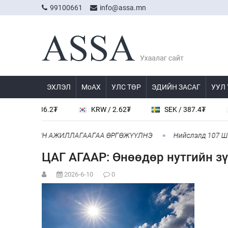
99100661
info@assa.mn
ЭХЛЭЛ
МоАХ
УЛС ТӨР
ЭДИЙН ЗАСАГ
УУЛ
CNY / 536.2₮
KRW / 2.62₮
SEK / 387.4₮
J
АЙ ХАМТЫН АЖИЛЛАГААГАА ӨРГӨЖҮҮЛНЭ
Нийслэлд 107 ШТС-а
ЦАГ АГААР: Өнөөдөр нутгийн зү
2026-6-10
0