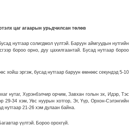
үртэлх цаг агаарын урьдчилсан төлөв
 бусад нутгаар солигдмол үүлтэй. Баруун аймгуудын нутгийн
сгээр бороо орно, дуу цахилгаантай. Бусад нутгаар бороо
өс хойш эргэж, бусад нутгаар баруун өмнөөс секундэд 5-10
хаг нутаг, Хүрэнбэлчир орчим, Завхан голын эх, Идэр, Тэс
р 29-34 хэм, Увс нуурын хотгор, Эг, Үүр, Орхон-Сэлэнгийн
ад нутгаар 21-26 хэм дулаан байна.
агавтар үүлтэй. Бороо орохгүй.