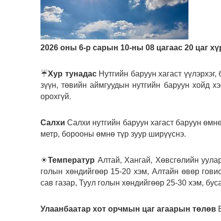
2026 оны 6-р сарын 10-ны 08 цагаас 20 цаг х
☔
Хур тунадас
Нутгийн баруун хагаст үүлэрхэг,
зүүн, төвийн аймгуудын нутгийн баруун хойд хэ
орохгүй.
Салхи
Салхи нутгийн баруун хагаст баруун өмнө
метр, борооны өмнө түр зуур ширүүснэ.
☀
Температур
Алтай, Хангай, Хөвсгөлийн уулар
голын хөндийгөөр 15-20 хэм, Алтайн өвөр говио
сав газар, Туул голын хөндийгөөр 25-30 хэм, бус
Улаанбаатар хот орчмын цаг агаарын төлөв
Б