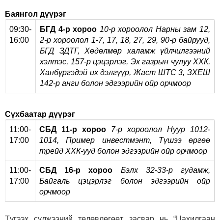
Баянгол дүүрэг
09:30-
БГД 4-р хороо
10-р хороолол Нарны зам 12,
16:00
2-р хороолол 1-7, 17, 18, 27, 29, 90-р байрууд,
БГД ЗДТГ, Хөдөлмөр халамж үйлчилгээний
хэлтэс, 157-р цэцэрлэг, Эх газрын чулуу ХХК,
Ханбүргэдэй их дэлгүүр, Жаст ШТС 3, ЗХЕШ
142-р анги болон эдгээрийн ойр орчмоор
Сүхбаатар дүүрэг
11:00-
СБД 11-р хороо
7-р хороолол Нуур 1012-
17:00
1014, Пример инвестмэнт, Түшээ өргөө
трейд ХХК-ууд болон эдгээрийн ойр орчмоор
11:00-
СБД 16-р хороо
Бэлх 32-33-р гудамж,
17:00
Байгаль цэцэрлэг болон эдгээрийн ойр
орчмоор
Түгээх сүлжээний төлөвлөгөөт засвар нь “Цахилгаан