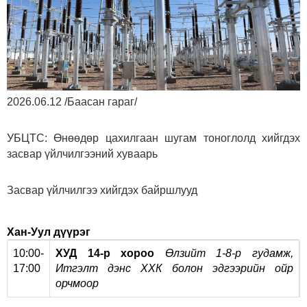
2026.06.12 /Баасан гараг/
УБЦТС: Өнөөдөр цахилгаан шугам тоноглолд хийгдэх
засвар үйлчилгээний хуваарь
Засвар үйлчилгээ хийгдэх байршлууд
Хан-Уул дүүрэг
10:00-
ХУД 14-р хороо
Өлзийт 1-8-р гудамж,
17:00
Итгэлт дэнс ХХК болон эдгээрийн ойр
орчмоор