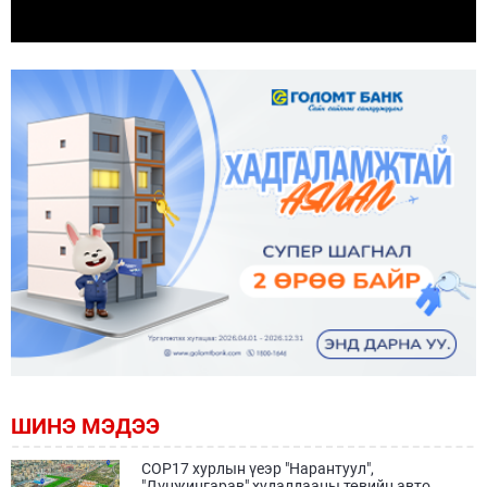
ШИНЭ МЭДЭЭ
COP17 хурлын үеэр "Нарантуул",
"Дүнжингарав" худалдааны төвийн авто