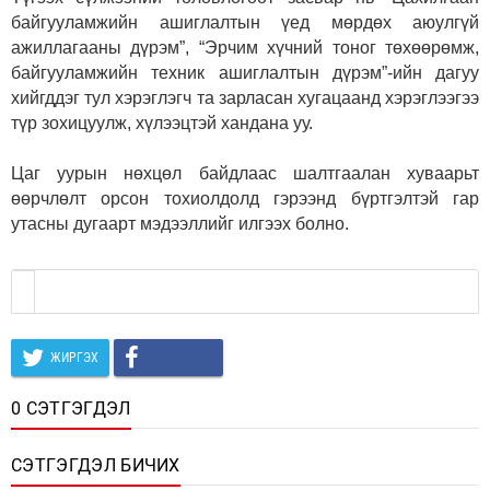
байгууламжийн ашиглалтын үед мөрдөх аюулгүй
ажиллагааны дүрэм”, “Эрчим хүчний тоног төхөөрөмж,
байгууламжийн техник ашиглалтын дүрэм”-ийн дагуу
хийгддэг тул хэрэглэгч та зарласан хугацаанд хэрэглээгээ
түр зохицуулж, хүлээцтэй хандана уу.
Цаг уурын нөхцөл байдлаас шалтгаалан хуваарьт
өөрчлөлт орсон тохиолдолд гэрээнд бүртгэлтэй гар
утасны дугаарт мэдээллийг илгээх болно.
ЖИРГЭХ
0 СЭТГЭГДЭЛ
СЭТГЭГДЭЛ БИЧИХ