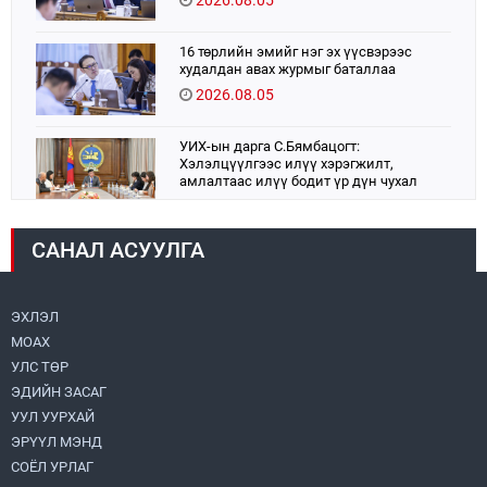
16 төрлийн эмийг нэг эх үүсвэрээс
худалдан авах журмыг баталлаа
2026.08.05
УИХ-ын дарга С.Бямбацогт:
Хэлэлцүүлгээс илүү хэрэгжилт,
амлалтаас илүү бодит үр дүн чухал
2026.08.04
САНАЛ АСУУЛГА
Монголбанк 7 дугаар сард 1,439.2 кг үнэт
металл худалдан авлаа
2026.08.05
ЭХЛЭЛ
МОАХ
Монгол Улс “COP17”-д “Тал хээрийн
төлөвлөгөө”-гөө танилцуулна
УЛС ТӨР
2026.08.05
ЭДИЙН ЗАСАГ
УУЛ УУРХАЙ
Нийслэлийн Засаг дарга бөгөөд
ЭРҮҮЛ МЭНД
Улаанбаатар хотын Захирагч
СОЁЛ УРЛАГ
Б.Пүрэвдагва ХУД-ийн 12,13, 14-р