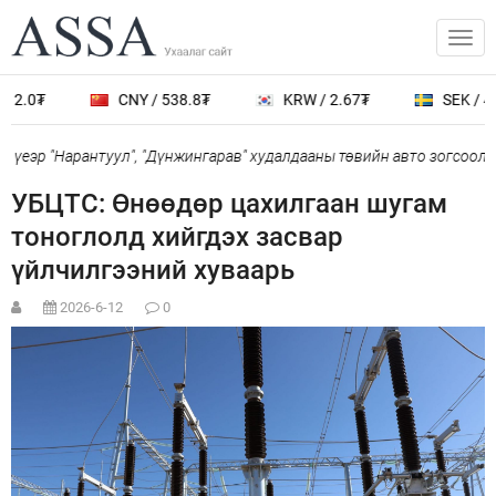
12.0₮
CNY / 538.8₮
KRW / 2.67₮
SEK / 40
үеэр "Нарантуул", "Дүнжингарав" худалдааны төвийн авто зогсоолыг
УБЦТС: Өнөөдөр цахилгаан шугам
тоноглолд хийгдэх засвар
үйлчилгээний хуваарь
2026-6-12
0