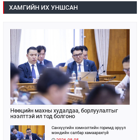
дулааны эрчим хүчний 32 хувь, төвийн бүсийн
ярилцсан тул "Петрочайна Дачин Тамсаг" ХХК
ХАМГИЙН ИХ УНШСАН
цахилгаан эрчим хүчний хэрэглээний 10 хувийг
оролцоогоо улам идэвхжүүлнэ гэдэгт итгэлтэй
хангадаг, үйлдвэрлэлийн хэмжээгээрээ ТӨК-иудын
байгаагаа илэрхийллээ.
хоёрдугаарт эрэмбэлэгддэг.Е
Нөөцийн махны худалдаа, борлуулалтыг
нээлттэй ил тод болгоно
Санхүүгийн хэмнэлтийн горимд эрүүл
мэндийн салбар хамаарахгүй
2026.08.05