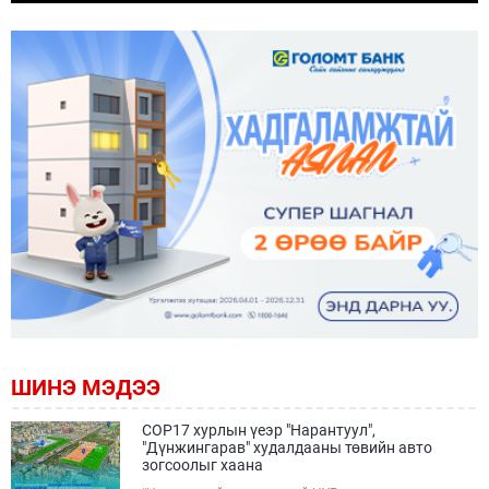
ШИНЭ МЭДЭЭ
COP17 хурлын үеэр "Нарантуул",
"Дүнжингарав" худалдааны төвийн авто
зогсоолыг хаана