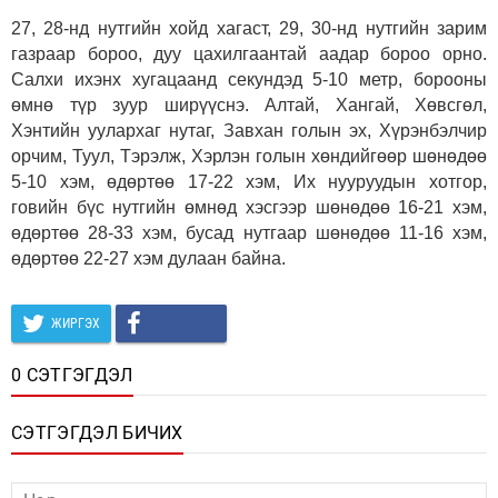
27, 28-нд нутгийн хойд хагаст, 29, 30-нд нутгийн зарим
газраар бороо, дуу цахилгаантай аадар бороо орно.
Салхи ихэнх хугацаанд секундэд 5-10 метр, борооны
өмнө түр зуур ширүүснэ. Алтай, Хангай, Хөвсгөл,
Хэнтийн уулархаг нутаг, Завхан голын эх, Хүрэнбэлчир
орчим, Туул, Тэрэлж, Хэрлэн голын хөндийгөөр шөнөдөө
5-10 хэм, өдөртөө 17-22 хэм, Их нууруудын хотгор,
говийн бүс нутгийн өмнөд хэсгээр шөнөдөө 16-21 хэм,
өдөртөө 28-33 хэм, бусад нутгаар шөнөдөө 11-16 хэм,
өдөртөө 22-27 хэм дулаан байна.
ЖИРГЭХ
0 СЭТГЭГДЭЛ
СЭТГЭГДЭЛ БИЧИХ