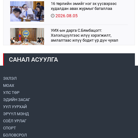
16 төрлийн эмийг нэг эх үүсвэрээс
худалдан авах журмыг баталлаа
2026.08.05
УИХ-ын дарга С.Бямбацогт:
Хэлэлцүүлгээс илүү хэрэгжилт,
амлалтаас илүү бодит үр дүн чухал
2026.08.04
САНАЛ АСУУЛГА
Монголбанк 7 дугаар сард 1,439.2 кг үнэт
металл худалдан авлаа
2026.08.05
ЭХЛЭЛ
МОАХ
Н.Номтойбаяр: Аймгуудад тулгамдаж
буй асуудлуудыг долоо хоног бүр
УЛС ТӨР
Засгийн газрын хуралдаанд
ЭДИЙН ЗАСАГ
танилцуулж, шийдвэрлүүлнэ
2026.08.06
УУЛ УУРХАЙ
ЭРҮҮЛ МЭНД
Монгол Улс “COP17”-д “Тал хээрийн
төлөвлөгөө”-гөө танилцуулна
СОЁЛ УРЛАГ
2026.08.05
СПОРТ
БОЛОВСРОЛ