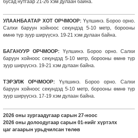
бусад нутгаар 21-26 хэм дулаан байна.
УЛААНБААТАР ХОТ ОРЧМООР:
Үүлшинэ. Бороо орно.
Салхи баруун хойноос секундэд 5-10 метр, борооны
өмнө түр зуур ширүүснэ. 19-21 хэм дулаан байна.
БАГАНУУР ОРЧМООР:
Үүлшинэ. Бороо орно. Салхи
баруун хойноос секундэд 5-10 метр, борооны өмнө түр
зуур ширүүснэ. 19-21 хэм дулаан байна.
ТЭРЭЛЖ ОРЧМООР:
Үүлшинэ. Бороо орно. Салхи
баруун хойноос секундэд 5-10 метр, борооны өмнө түр
зуур ширүүснэ. 17-19 хэм дулаан байна.
2026 оны зургаадугаар сарын 27-ноос
2026 оны долоодугаар сарын 01-нийг хүртэлх
цаг агаарын урьдчилсан төлөв