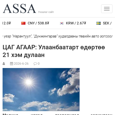
12.0₮
CNY / 538.8₮
KRW / 2.67₮
SEK / 40
 үеэр "Нарантуул", "Дүнжингарав" худалдааны төвийн авто зогсоолыг
ЦАГ АГААР: Улаанбаатарт өдөртөө
21 хэм дулаан
2026-6-26
0