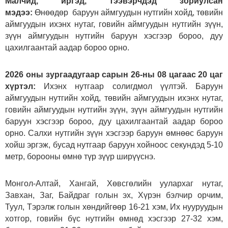
Малчид, иргэд, тээвэрчдэд зориулсан
мэдээ:
Өнөөдөр баруун аймгуудын нутгийн хойд, төвийн
аймгуудын ихэнх нутаг, говийн аймгуудын нутгийн зүүн,
зүүн аймгуудын нутгийн баруун хэсгээр бороо, дуу
цахилгаантай аадар бороо орно.
2026 оны зургаадугаар сарын 26-ны 08 цагаас 20 цаг
хүртэл:
Ихэнх нутгаар солигдмол үүлтэй. Баруун
аймгуудын нутгийн хойд, төвийн аймгуудын ихэнх нутаг,
говийн аймгуудын нутгийн зүүн, зүүн аймгуудын нутгийн
баруун хэсгээр бороо, дуу цахилгаантай аадар бороо
орно. Салхи нутгийн зүүн хэсгээр баруун өмнөөс баруун
хойш эргэж, бусад нутгаар баруун хойноос секундэд 5-10
метр, борооны өмнө түр зүүр ширүүснэ.
Монгол-Алтай, Хангай, Хөвсгөлийн уулархаг нутаг,
Завхан, Заг, Байдраг голын эх, Хүрэн бэлчир орчим,
Туул, Тэрэлж голын хөндийгөөр 16-21 хэм, Их нууруудын
хотгор, говийн бүс нутгийн өмнөд хэсгээр 27-32 хэм,