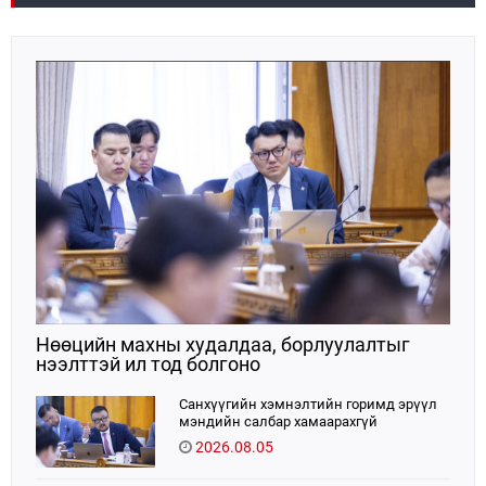
хангадаг, үйлдвэрлэлийн хэмжээгээрээ ТӨК-иудын
байгаагаа илэрхийллээ.
хоёрдугаарт эрэмбэлэгддэг.Е
Нөөцийн махны худалдаа, борлуулалтыг
нээлттэй ил тод болгоно
Санхүүгийн хэмнэлтийн горимд эрүүл
мэндийн салбар хамаарахгүй
2026.08.05