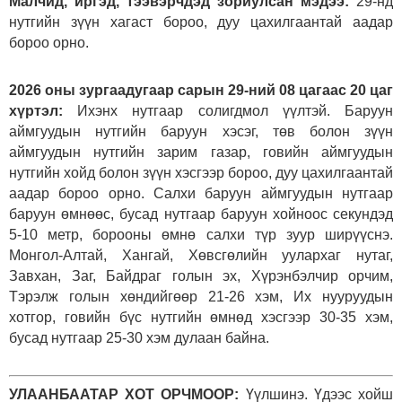
Малчид, иргэд, тээвэрчдэд зориулсан мэдээ:
29-нд
нутгийн зүүн хагаст бороо, дуу цахилгаантай аадар
бороо орно.
2026 оны зургаадугаар сарын 29-ний 08 цагаас 20 цаг
хүртэл:
Ихэнх нутгаар солигдмол үүлтэй. Баруун
аймгуудын нутгийн баруун хэсэг, төв болон зүүн
аймгуудын нутгийн зарим газар, говийн аймгуудын
нутгийн хойд болон зүүн хэсгээр бороо, дуу цахилгаантай
аадар бороо орно. Салхи баруун аймгуудын нутгаар
баруун өмнөөс, бусад нутгаар баруун хойноос секундэд
5-10 метр, борооны өмнө салхи түр зуур ширүүснэ.
Монгол-Алтай, Хангай, Хөвсгөлийн уулархаг нутаг,
Завхан, Заг, Байдраг голын эх, Хүрэнбэлчир орчим,
Тэрэлж голын хөндийгөөр 21-26 хэм, Их нууруудын
хотгор, говийн бүс нутгийн өмнөд хэсгээр 30-35 хэм,
бусад нутгаар 25-30 хэм дулаан байна.
УЛААНБААТАР ХОТ ОРЧМООР:
Үүлшинэ. Үдээс хойш