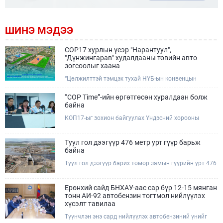
ШИНЭ МЭДЭЭ
COP17 хурлын үеэр "Нарантуул",
"Дүнжингарав" худалдааны төвийн авто
зогсоолыг хаана
“Цөлжилттэй тэмцэх тухай НҮБ-ын конвенцын
Талуудын 17 дугаар Бага хурал (COP17)” наймдугаар
сарын 17-28-ны өдрүүдэд Улаанбаатар хотод зохион
“COP Time”-ийн өргөтгөсөн хуралдаан болж
байгуулагдана.Хурлын үеэр Нарантуул, Дүнжингарав
байна
худалдааны төвүүдийн авто зогсоолыг түр хааж,
КОП17-ыг зохион байгуулах Үндэсний хорооны
тухайн чиглэлд нийтийн тээврийн хүртээмжийг
Ажлын албанаас хурлын бэлтгэл ажлын явц, уялдаа
нэмэгдүүлнэ.
холбоог хангах хүрээнд Бямба гараг бүр “COP Time”
дотоод хуралдааныг тогтмол зохион байгуулж ирсэн
Туул гол дээгүүр 476 метр урт гүүр барьж
билээ.Өнөөдөр “COP Time”-ийн сүүлийн хуралдааныг
байна
өргөтгөсөн хэлбэрээр зохион байгуулж байгаа
Туул гол дээгүүр барих төмөр замын гүүрийн урт 476
бөгөөд үүнд Үндэсний хорооны дэргэдэх дэд
метр бөгөөд барилгын ажил ид өрнөж байна.Энэ
хороодын гишүүд оролцож байна.
хэсэгт баригдах бетонон гүүр нь төмөр замын
хөдөлгөөнийг найдвартай, тасралтгүй нэвтрүүлэх
Ерөнхий сайд БНХАУ-аас сар бүр 12-15 мянган
чухал байгууламж бөгөөд уг ажлыг "Очирням" ХХК,
тонн АИ-92 автобензин тогтмол нийлүүлэх
"Тэргүүн саруул зам" ХХК, "Хотгорзам" ХХК зэрэг
хүсэлт тавилаа
таван компани гүйцэтгэж байна.
Түүнчлэн энэ сард нийлүүлэх автобензиний үнийг