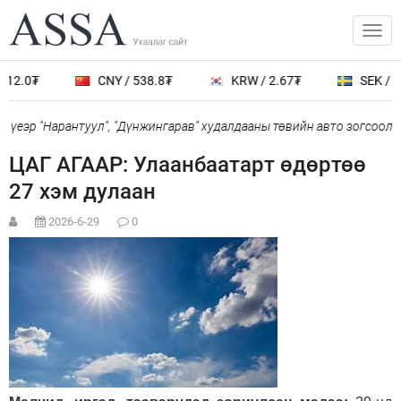
12.0₮
CNY / 538.8₮
KRW / 2.67₮
SEK / 40
үеэр "Нарантуул", "Дүнжингарав" худалдааны төвийн авто зогсоолыг
ЦАГ АГААР: Улаанбаатарт өдөртөө
27 хэм дулаан
2026-6-29
0