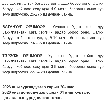
дуу цахилгаантай бага зэргийн аадар бороо орно. Салхи
баруун хойноос секундэд 4-9 метр, борооны өмнө түр
зуур ширүүснэ. 25-27 хэм дулаан байна.
БАГАНУУР ОРЧМООР:
Үүлшинэ. Үдээс хойш дуу
цахилгаантай бага зэргийн аадар бороо орно. Салхи
баруун хойноос секундэд 5-10 метр, борооны өмнө түр
зуур ширүүснэ. 24-26 хэм дулаан байна.
ТЭРЭЛЖ ОРЧМООР:
Үүлшинэ. Үдээс хойш дуу
цахилгаантай бага зэргийн аадар бороо орно. Салхи
баруун хойноос секундэд 3-8 метр, борооны өмнө түр
зуур ширүүснэ. 22-24 хэм дулаан байна.
2026 оны зургаадугаар сарын 30-наас
2026 оны долоодугаар сарын 04-нийг хүртэлх
цаг агаарын урьдчилсан төлөв