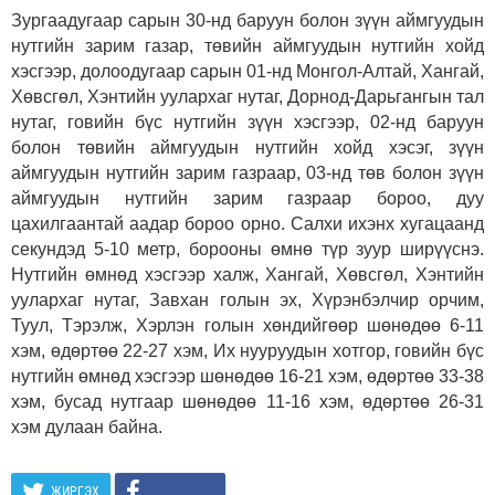
Зургаадугаар сарын 30-нд баруун болон зүүн аймгуудын
нутгийн зарим газар, төвийн аймгуудын нутгийн хойд
хэсгээр, долоодугаар сарын 01-нд Монгол-Алтай, Хангай,
Хөвсгөл, Хэнтийн уулархаг нутаг, Дорнод-Дарьгангын тал
нутаг, говийн бүс нутгийн зүүн хэсгээр, 02-нд баруун
болон төвийн аймгуудын нутгийн хойд хэсэг, зүүн
аймгуудын нутгийн зарим газраар, 03-нд төв болон зүүн
аймгуудын нутгийн зарим газраар бороо, дуу
цахилгаантай аадар бороо орно. Салхи ихэнх хугацаанд
секундэд 5-10 метр, борооны өмнө түр зуур ширүүснэ.
Нутгийн өмнөд хэсгээр халж, Хангай, Хөвсгөл, Хэнтийн
уулархаг нутаг, Завхан голын эх, Хүрэнбэлчир орчим,
Туул, Тэрэлж, Хэрлэн голын хөндийгөөр шөнөдөө 6-11
хэм, өдөртөө 22-27 хэм, Их нууруудын хотгор, говийн бүс
нутгийн өмнөд хэсгээр шөнөдөө 16-21 хэм, өдөртөө 33-38
хэм, бусад нутгаар шөнөдөө 11-16 хэм, өдөртөө 26-31
хэм дулаан байна.
ЖИРГЭХ