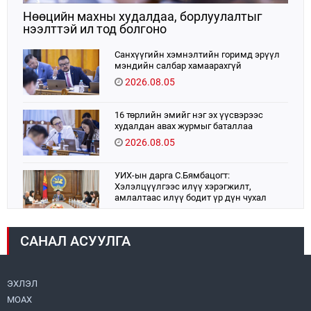
Нөөцийн махны худалдаа, борлуулалтыг
нээлттэй ил тод болгоно
Санхүүгийн хэмнэлтийн горимд эрүүл
мэндийн салбар хамаарахгүй
2026.08.05
16 төрлийн эмийг нэг эх үүсвэрээс
худалдан авах журмыг баталлаа
2026.08.05
УИХ-ын дарга С.Бямбацогт:
Хэлэлцүүлгээс илүү хэрэгжилт,
амлалтаас илүү бодит үр дүн чухал
2026.08.04
САНАЛ АСУУЛГА
Монголбанк 7 дугаар сард 1,439.2 кг үнэт
металл худалдан авлаа
2026.08.05
ЭХЛЭЛ
МОАХ
Н.Номтойбаяр: Аймгуудад тулгамдаж