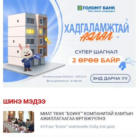
ШИНЭ МЭДЭЭ
МИАТ ТӨХК “БОИНГ” КОМПАНИТАЙ ХАМТЫН
АЖИЛЛАГААГАА ӨРГӨЖҮҮЛНЭ
АНУ-ын “Боинг” компанийн Хойд Ази дахь
арилжааны нисэх онгоцны борлуулалт,
маркетингийн асуудал хариуцсан Дэд ерөнхийлөгч