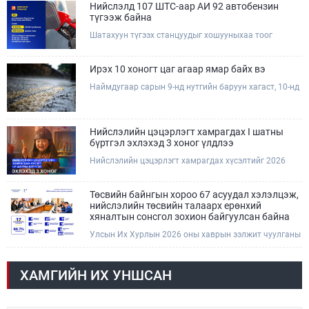
Жэф Эдвардс тэргүүтэй төлөөлөгчдийг Зам,
Нийслэлд 107 ШТС-аар АИ 92 автобензин
тээврийн сайд Б.Дэлгэрсайхан хүлээн авч уулзав.
түгээж байна
Шатахуун түгээх станцуудыг хошууныхаа тоог
нэмэгдүүлэх үүрэг, чиглэл өгч, ажиллаж байна.
Ирэх 10 хоногт цаг агаар ямар байх вэ
Наймдугаар сарын 9-нд нутгийн баруун хагаст, 10-нд
нутгийн зүүн хагаст, 11-нд нутгийн зүүн өмнөд
хэсгээр ахиухан хэмжээний бороо орох тул
болзошгүй үер, усны аюулаас анхаарна уу.
Нийслэлийн цэцэрлэгт хамрагдах I шатны
бүртгэл эхлэхэд 3 хоног үлдлээ
Нийслэлийн цэцэрлэгт хамрагдах хүсэлтийг 2026
оны 08 сарын 10-ны өдрөөс 08 сарын 23-ны өдрийг
дуустал "E-Mongolia" платформоор дамжуулан
цахимаар хүлээн авна.Хүүхдээ цэцэрлэгт хамруулах
Төсвийн байнгын хороо 67 асуудал хэлэлцэж,
үйлчилгээг авахдаа дараах зүйлсийг анхаарна уу.
нийслэлийн төсвийн талаарх ерөнхий
хяналтын сонсгол зохион байгуулсан байна
Улсын Их Хурлын 2026 оны хаврын ээлжит чуулганы
хугацаанд Төсвийн байнгын хороо эрхлэх
асуудлынхаа хүрээнд хууль санаачлагчаас өргөн
мэдүүлсэн хууль, Улсын Их Хурлын бусад
ХАМГИЙН ИХ УНШСАН
шийдвэрийн төслийг урьдчилан хэлэлцэж санал,
дүгнэлт гарган нэгдсэн хуралдаанд хэлэлцүүлэх,
Улсын Их Хурлын хяналтыг хэрэгжүүлэх, хуульд