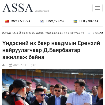
CNY / 536.2₮
KRW / 2.62₮
SEK / 387.4₮
 КОМПАНИТАЙ ХАМТЫН АЖИЛЛАГААГАА ӨРГӨЖҮҮЛНЭ
Нийслэлд
Үндэсний их баяр наадмын Ерөнхий
найруулагчаар Д.Баярбаатар
ажиллаж байна
2026-7-01
0