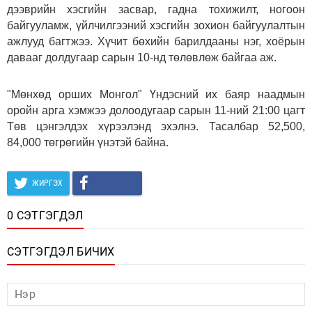
дээврийн хэсгийн засвар, гадна тохижилт, ногоон
байгууламж, үйлчилгээний хэсгийн зохион байгуулалтын
ажлууд багтжээ. Хүчит бөхийн барилдааны нэг, хоёрын
давааг долдугаар сарын 10-нд төлөвлөж байгаа аж.
"Мөнхөд орших Монгол" Үндэсний их баяр наадмын
оройн арга хэмжээ долоодугаар сарын 11-ний 21:00 цагт
Төв цэнгэлдэх хүрээлэнд эхэлнэ. Тасалбар 52,500,
84,000 төгрөгийн үнэтэй байна.
ЖИРГЭХ
0 СЭТГЭГДЭЛ
СЭТГЭГДЭЛ БИЧИХ