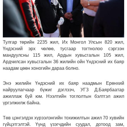
Тулгар төрийн 2235 жил, Их Монгол Улсын 820 жил,
Үндэсний эрх чөлөө, тусгаар тогтнолоо сэргээн
мандуулсны 115 жил, Ардын хувьсгалын 105 жил,
Ардчилсан хувьсгалын 36 жилийн ойн Үндэсний их баяр
наадам цөөн хоногийн дараа болно.
Энэ жилийн Үндэсний их баяр наадмын Ерөнхий
найруулагчаар бүжиг дэглээч, УГЗ Д.Баярбаатар
ажиллаж буй юм. Нээлтийн тоглолтын бэлтгэл ажил
үргэлжилж байна.
Төв цэнгэлдэх хүрээлэнгийн тохижилтын ажил 70 хувийн
гүйцэтгэлтэй. Үүнд үзэгчдийн суудал, дотоод зам,