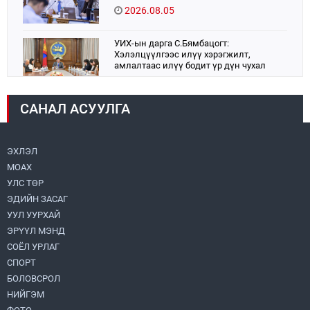
2026.08.05
УИХ-ын дарга С.Бямбацогт:
Хэлэлцүүлгээс илүү хэрэгжилт,
амлалтаас илүү бодит үр дүн чухал
2026.08.04
САНАЛ АСУУЛГА
Монголбанк 7 дугаар сард 1,439.2 кг үнэт
металл худалдан авлаа
2026.08.05
ЭХЛЭЛ
МОАХ
Монгол Улс “COP17”-д “Тал хээрийн
төлөвлөгөө”-гөө танилцуулна
УЛС ТӨР
2026.08.05
ЭДИЙН ЗАСАГ
УУЛ УУРХАЙ
УИХ-ын асуулгын цагийг гурван удаа
ЭРҮҮЛ МЭНД
зохион байгуулж, гишүүдийн асуултыг
СОЁЛ УРЛАГ
Ерөнхий сайдад хүргүүлж, цахим
хуудаст байршуулжээ
СПОРТ
2026.08.04
БОЛОВСРОЛ
НИЙГЭМ
Улаанбаатарт өдөртөө 28 хэм дулаан