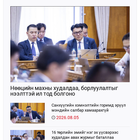
тусгайлан заасан асуудлаар Улсын Их Хурлын
тогтоолын төсөл боловсруулах чиг үүргээ
хэрэгжүүлэн ажиллажээ.
Нөөцийн махны худалдаа, борлуулалтыг
нээлттэй ил тод болгоно
Санхүүгийн хэмнэлтийн горимд эрүүл
мэндийн салбар хамаарахгүй
2026.08.05
16 төрлийн эмийг нэг эх үүсвэрээс
худалдан авах журмыг баталлаа