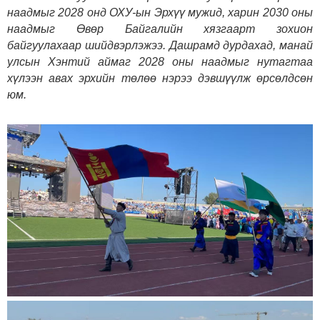
наадмыг 2028 онд ОХУ-ын Эрхүү мужид, харин 2030 оны
наадмыг Өвөр Байгалийн хязгаарт зохион
байгуулахаар шийдвэрлэжээ. Дашрамд дурдахад, манай
улсын Хэнтий аймаг 2028 оны наадмыг нутагтаа
хүлээн авах эрхийн төлөө нэрээ дэвшүүлж өрсөлдсөн
юм.