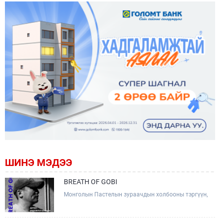
ШИНЭ МЭДЭЭ
BREATH OF GOBI
Монголын Пастелын зураачдын холбооны тэргүүн,
Соёлын тэргүүний ажилтан, зураач Лхагвагийн
Оргилболд өөрийн 13 дахь бие даасан "BREATH OF
GOBI" үзэсгэлэнгээ тохиолдуулан Та бүхэнтэй