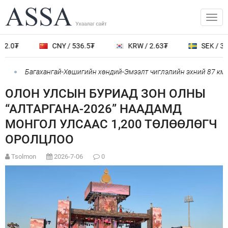
.0₮
CNY / 536.5₮
KRW / 2.63₮
SEK / 388.
Багахангай-Хөшигийн хөндий-Эмээлт чиглэлийн эхний 87 км-ий
ОЛОН УЛСЫН БУРИАД ЗОН ОЛНЫ
“АЛТАРГАНА-2026” НААДАМД
МОНГОЛ УЛСААС 1,200 ТӨЛӨӨЛӨГЧ
ОРОЛЦЛОО
Tsolmon
2026-7-06
0