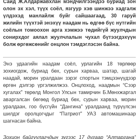
Сайд Ж.Алдаржавхлан мэндчилгээндээ буриад зон
олон эх хэл, түүх соёл, язгуур хэв шинжээ хадгалж
үлдэхэд манлайлж буйг сайшаагаад, 30 гаруй
жилийн түүхтэй энэхүү наадам нь өдгөө бүс нутгийн
соёлын томоохон арга хэмжээ төдийгүй жуулчдын
сонирхдог аялал жуулчлалын чухал бүтээгдэхүүн
болж өргөжсөнийг онцлон тэмдэглэсэн байна.
Энэ удаагийн наадам соёл, урлагийн 18 төрлөөр
зохиогдож, буриад бөх, сурын харваа, шатар, шагай
наадай, морин уралдаан зэрэг спортын тэмцээнүүдээр
өргөн дэлгэр үргэлжилжээ. Онцлоход, наадмын “Сээр
хугалах” төрөлд Монгол Улсын тамирчин Б.Мөнхжаргал
аваргалсан бөгөөд буриад бөх, сурын харваа, морин
уралдаан, гоо бүсгүйн “Дангина” уралдаанд түрүүлсэн
шилдэг оролцогчдыг “Патриот” УАЗ автомашинаар
шагнасан байна.
Зохион байгуулагчдын зүгээс 17 дугаар “Алтаргана”