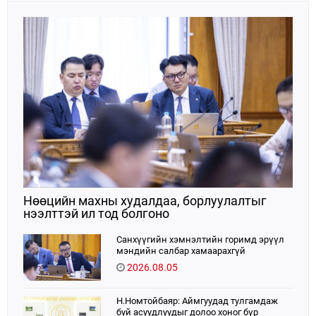
Нөөцийн махны худалдаа, борлуулалтыг
нээлттэй ил тод болгоно
Санхүүгийн хэмнэлтийн горимд эрүүл
мэндийн салбар хамаарахгүй
2026.08.05
Н.Номтойбаяр: Аймгуудад тулгамдаж
буй асуудлуудыг долоо хоног бүр