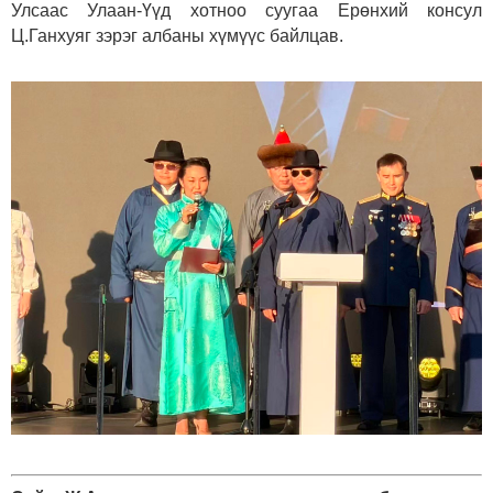
Улсаас Улаан-Үүд хотноо суугаа Ерөнхий консул
Ц.Ганхуяг зэрэг албаны хүмүүс байлцав.