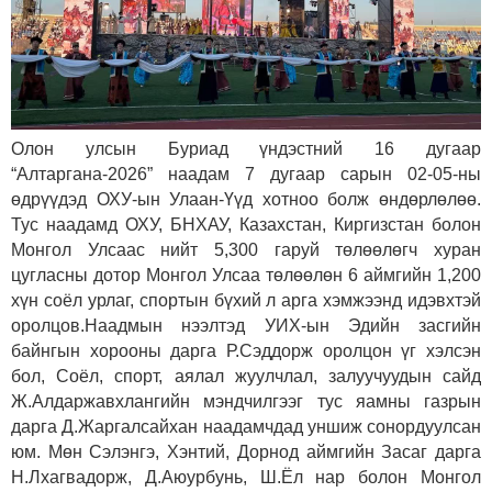
Олон улсын Буриад үндэстний 16 дугаар
“Алтаргана-2026” наадам 7 дугаар сарын 02-05-ны
өдрүүдэд ОХУ-ын Улаан-Үүд хотноо болж өндөрлөлөө.
Тус наадамд ОХУ, БНХАУ, Казахстан, Киргизстан болон
Монгол Улсаас нийт 5,300 гаруй төлөөлөгч хуран
цугласны дотор Монгол Улсаа төлөөлөн 6 аймгийн 1,200
хүн соёл урлаг, спортын бүхий л арга хэмжээнд идэвхтэй
оролцов.Наадмын нээлтэд УИХ-ын Эдийн засгийн
байнгын хорооны дарга Р.Сэддорж оролцон үг хэлсэн
бол, Соёл, спорт, аялал жуулчлал, залуучуудын сайд
Ж.Алдаржавхлангийн мэндчилгээг тус яамны газрын
дарга Д.Жаргалсайхан наадамчдад уншиж сонордуулсан
юм. Мөн Сэлэнгэ, Хэнтий, Дорнод аймгийн Засаг дарга
Н.Лхагвадорж, Д.Аюурбунь, Ш.Ёл нар болон Монгол