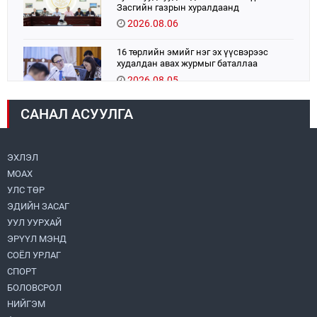
Засгийн газрын хуралдаанд
танилцуулж, шийдвэрлүүлнэ
2026.08.06
16 төрлийн эмийг нэг эх үүсвэрээс
худалдан авах журмыг баталлаа
2026.08.05
САНАЛ АСУУЛГА
УИХ-ын дарга С.Бямбацогт:
Хэлэлцүүлгээс илүү хэрэгжилт,
амлалтаас илүү бодит үр дүн чухал
2026.08.04
ЭХЛЭЛ
МОАХ
“Хотын дарга сонсож байна” 150150
УЛС ТӨР
тусгай дугаарыг наймдугаар сарын 14-
нөөс ажиллуулж эхэлнэ
ЭДИЙН ЗАСАГ
2026.08.06
УУЛ УУРХАЙ
ЭРҮҮЛ МЭНД
Монголбанк 7 дугаар сард 1,439.2 кг үнэт
СОЁЛ УРЛАГ
металл худалдан авлаа
СПОРТ
2026.08.05
БОЛОВСРОЛ
НИЙГЭМ
УИХ-ын дарга С.Бямбацогт төрийг