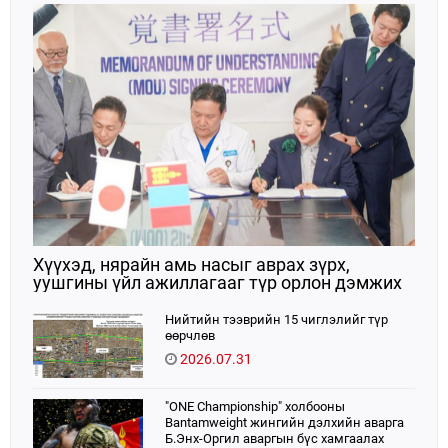
Хүүхэд, нярайн амь насыг аврах зүрх,
уушгины үйл ажиллагааг түр орлон дэмжих
ЭКМО технологийг ЭХЭМҮТ-д нэвтрүүлнэ
Нийтийн тээврийн 15 чиглэлийг түр
өөрчлөв
2026.07.31
"ONE Championship" холбооны
Bantamweight жингийн дэлхийн аварга
Б.Энх-Оргил аваргын бүс хамгаалах