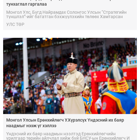
тунхаглал гаргалаа
Монгол Улс, Бүгд Найрамдах Солонгос Улсын “Стратегийн
түншлэл”-ийг бататган бэхжүүлэхийн төлөөх Хамтарсан
тунхаглалаас хүргэж байна.
УЛС ТӨР
Монгол Улсын Ерөнхийлөгч У.Хүрэлсүх Үндэсний их баяр
наадмыг нээж үг хэллээ
Үндэсний их баяр наадмын нээлтэд Ерөнхийлөгчийн
урилгаар төрийн айлчлал хийж буй БНСУ-ын Ерөнхийлөгч И