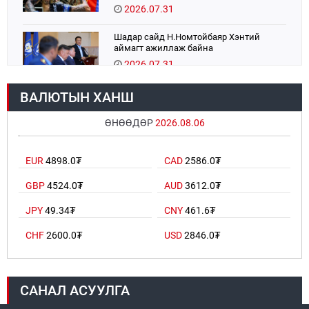
тулаанаа өнөөдөр хийнэ.
2026.07.31
Шадар сайд Н.Номтойбаяр Хэнтий
аймагт ажиллаж байна
2026.07.31
ВАЛЮТЫН ХАНШ
Авто зам шинээр барина
2026.07.31
ӨНӨӨДӨР
2026.08.06
Хөвсгөл нуурын их цэвэрлэгээний аяны
EUR
4898.0₮
CAD
2586.0₮
хүрээнд 301 тонн хог хаягдлыг
төвлөрүүлжээ
GBP
4524.0₮
AUD
3612.0₮
2026.07.31
JPY
49.34₮
CNY
461.6₮
ЦАНХИЙН ЗҮҮН УУРХАЙН ГЭРЭЭТ
КОМПАНИУДАД ХӨНДЛӨНГИЙН АУДИТ
CHF
2600.0₮
USD
2846.0₮
ХИЙВ
2026.07.31
САНАЛ АСУУЛГА
Бүсчилсэн хөгжил, гамшгийн эрсдэлийг
бууруулах чиглэлээр НҮБ-тай хамтын