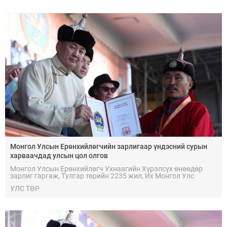
Монгол Улсын Ерөнхийлөгчийн зарлигаар үндэсний сурын
харваачдад улсын цол олгов
Монгол Улсын Ерөнхийлөгч Ухнаагийн Хүрэлсүх өнөөдөр
зарлиг гаргаж, Тулгар төрийн 2235 жил, Их Монгол Улс
байгуулагдсаны 820 жил, Үндэсний эрх чөлөө, тусгаар
УЛС ТӨР
тогтнолоо сэргээн мандуулсны 115 жил, Ардын хувьсгалын
105 жил, Ардчилсан хувьсгалын 36 жилийн ой, Улсын баяр
наадмын Үндэсний сурын харвааны төрөлд амжилттай
оролцож, улсын цолны болзол хангасан харваачдад цол
олголоо.