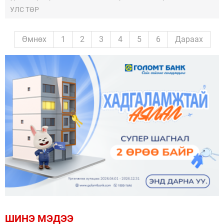
Жэ Мён, гэргий Ким Хе Гён-ы хамт хүндэт зочноор оролцож
УЛС ТӨР
байна.
Өмнөх
1
2
3
4
5
6
Дараах
ШИНЭ МЭДЭЭ