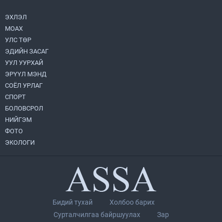
ажиллагаагаа өргөжүүлэхээр санал
солилцлоо
2026.07.31
ЭХЛЭЛ
МОАХ
Ирэх 10 хоногийн цаг агаарын
УЛС ТӨР
урьдчилсан төлөв
ЭДИЙН ЗАСАГ
2026.07.31
УУЛ УУРХАЙ
ЭРҮҮЛ МЭНД
Орон нутгийн Биеийн тамир, спортын
газруудад шинэ микро автобус өглөө
СОЁЛ УРЛАГ
2026.07.31
СПОРТ
БОЛОВСРОЛ
Улаанбаатар хот орчимд Туул гол
НИЙГЭМ
үерийн аюултай түвшинг даван үерлэх
ФОТО
төлөвтэй байна
ЭКОЛОГИ
2026.07.31
Олон улсын сурагч солилцооны
хөтөлбөр 2026” арга хэмжээний хаалт
боллоо
2026.07.31
Бидий тухай
Холбоо барих
УИХ-ын дарга С.Бямбацогт:
Сурталчилгаа байршуулах
Зар
Хэлэлцүүлгээс илүү хэрэгжилт,