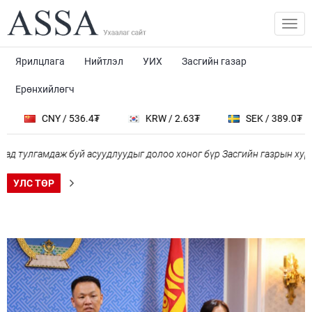
Ярилцлага
Нийтлэл
УИХ
Засгийн газар
Ерөнхийлөгч
CNY / 536.4₮
KRW / 2.63₮
SEK / 389.0₮
лгамдаж буй асуудлуудыг долоо хоног бүр Засгийн газрын хуралдаа
УЛС ТӨР