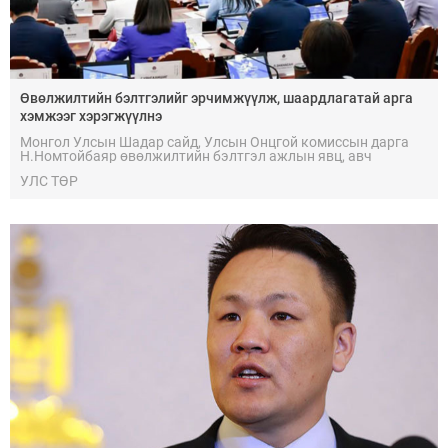
Өвөлжилтийн бэлтгэлийг эрчимжүүлж, шаардлагатай арга
хэмжээг хэрэгжүүлнэ
Монгол Улсын Шадар сайд, Улсын Онцгой комиссын дарга
Н.Номтойбаяр өвөлжилтийн бэлтгэл ажлын явц, авч
хэрэгжүүлж байгаа арга хэмжээний талаар мэдээлэл өглөө.
УЛС ТӨР