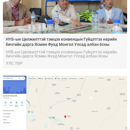
НҮБ-ын Цөлжилттэй тэмцэх конвенцын Гүйцэтгэх нарийн
бичгийн дарга Ясмин Фуад Монгол Улсад албан ёсны
айлчлал хийж байна
НҮБ-ын Цөлжилттэй тэмцэх конвенцын Гүйцэтгэх нарийн
бичгийн дарга Ясмин Фуад Монгол Улсад албан ёсны
айлчлал хийж байна.Монгол Улс 2026 оны наймдугаар
УЛС ТӨР
сарын 17–28-ны өдрүүдэд Улаанбаатар хотноо НҮБ-ын
Цөлжилттэй тэмцэх конвенцын Талуудын 17 дугаар бага
хурал (UNCCD COP17)-ыг зохион байгуулах бөгөөд энэ нь
манай улсын зохион байгуулж буй байгаль орчны салбарын
хамгийн том олон улсын арга хэмжээ юм.