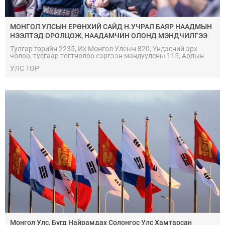
МОНГОЛ УЛСЫН ЕРӨНХИЙ САЙД Н.УЧРАЛ БАЯР НААДМЫН
НЭЭЛТЭД ОРОЛЦОЖ, НААДАМЧИН ОЛОНД МЭНДЧИЛГЭЭ
ДЭВШҮҮЛЭВ
Тулгар төрийн 2235, Их Монгол Улсын 820, Үндэсний эрх
чөлөө, тусгаар тогтнолоо сэргээн мандуулсны 115, Ардын
хувьсгалын 105, Ардчилсан хувьсгалын 36 жилийн ой,
УЛС ТӨР
Үндэсний их баяр наадмын нээлтэд Монгол Улсын Ерөнхий
сайд Ням-Осорын Учрал оролцов.
Монгол Улс, Бүгд Найрамдах Солонгос Улс Хамтарсан