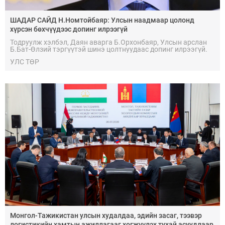
ШАДАР САЙД Н.Номтойбаяр: Улсын наадмаар цолонд
хүрсэн бөхчүүдээс допинг илрээгүй
Тодруулж хэлбэл, Даян аварга Б.Орхонбаяр, Улсын арслан
Б.Бат-Өлзий тэргүүтэй шинэ цолтнуудаас допинг илрээгүй.
Аймгийн цолтой нэг бөхийн шинжилгээг нягтлах
УЛС ТӨР
шаардлагатай болсон" гэлээ.
Монгол-Тажикистан улсын худалдаа, эдийн засаг, тээвэр
логистикийн хамтын ажиллагааг хөгжүүлэх тухай асуудлаар