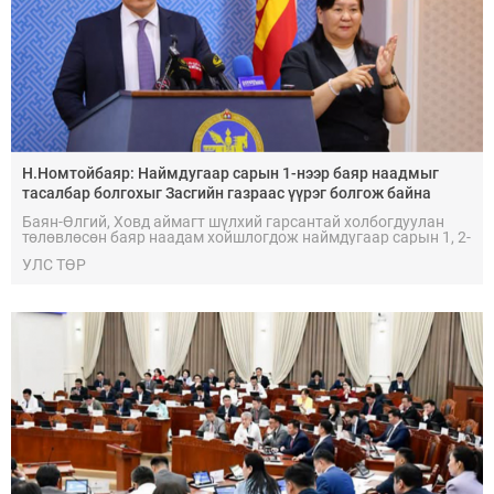
Н.Номтойбаяр: Наймдугаар сарын 1-нээр баяр наадмыг
тасалбар болгохыг Засгийн газраас үүрэг болгож байна
Баян-Өлгий, Ховд аймагт шүлхий гарсантай холбогдуулан
төлөвлөсөн баяр наадам хойшлогдож наймдугаар сарын 1, 2-
нд хийхээр болсон. Үүнээс цааш ямар нэгэн баяр наадам,
УЛС ТӨР
төвлөрсөн арга хэмжээ байхгүй болохыг хатуу анхааруулж
байна.