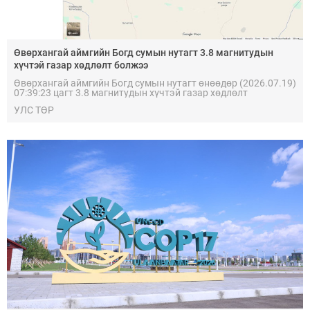
Өвөрхангай аймгийн Богд сумын нутагт 3.8 магнитудын
хүчтэй газар хөдлөлт болжээ
Өвөрхангай аймгийн Богд сумын нутагт өнөөдөр (2026.07.19)
07:39:23 цагт 3.8 магнитудын хүчтэй газар хөдлөлт
боллоо. Газар хөдлөлтийн чичирхийлэл мэдрэгдээгүй байна.
УЛС ТӨР