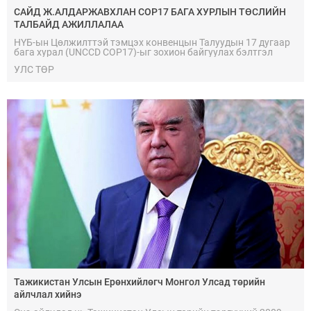
САЙД Ж.АЛДАРЖАВХЛАН COP17 БАГА ХУРЛЫН ТӨСЛИЙН
ТАЛБАЙД АЖИЛЛАЛАА
НҮБ-ын Цөлжилттэй тэмцэх конвенцын Талуудын 17 дугаар
бага хурал (UNCCD COP17)-ыг зохион байгуулах бэлтгэл
ажил төлөвлөлтийн дагуу үргэлжилж байна.
УЛС ТӨР
Тажикистан Улсын Ерөнхийлөгч Монгол Улсад төрийн
айлчлал хийнэ