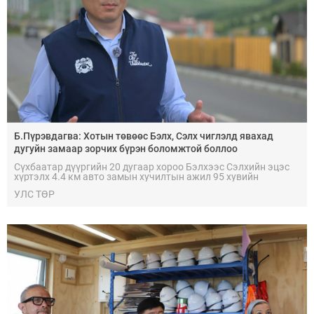
Б.Пүрэвдагва: Хотын төвөөс Бэлх, Сэлх чиглэлд явахад
дугуйн замаар зорчих бүрэн боломжтой боллоо
Сүхбаатар дүүргийн 20 дугаар хороо Бэлхээс Сэлхийн эцэс
хүртэлх 4.4 км авто замын хучилтын ажил 95 хувийн
гүйцэтгэлтэй үргэлжилж байна. Тус байршилд нийслэлийн
УЛС ТӨР
Засаг дарга бөгөөд Улаанбаатар хотын Захирагч
Б.Пүрэвдагва болон холбогдох албаныхан ажиллалаа. Авто
замын гүйцэтгэгчээр “Наранбулаг хан” ХХК ажиллаж буй.