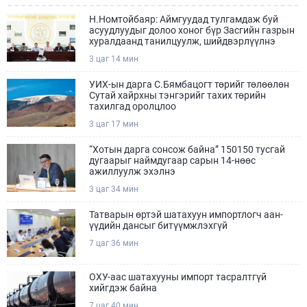
Н.Номтойбаяр: Аймгуудад тулгамдаж буй
асуудлуудыг долоо хоног бүр Засгийн газрын
хуралдаанд танилцуулж, шийдвэрлүүлнэ
3 цаг 14 мин
УИХ-ын дарга С.Бямбацогт төрийг төлөөлөн
Сутай хайрхны тэнгэрийг тахих төрийн
тахилгад оролцлоо
3 цаг 17 мин
“Хотын дарга сонсож байна” 150150 тусгай
дугаарыг наймдугаар сарын 14-нөөс
ажиллуулж эхэлнэ
3 цаг 34 мин
Татварын өртэй шатахуун импортлогч аан-
үүдийн дансыг битүүмжлэхгүй
7 цаг 36 мин
ОХУ-аас шатахууны импорт тасралтгүй
хийгдэж байна
7 цаг 40 мин