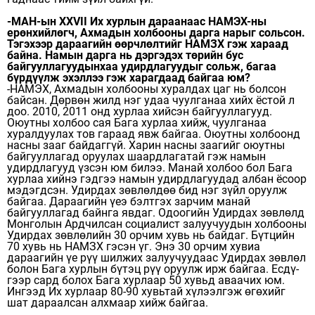
-МАН-ын XXVII Их хурлын дараанаас НАМЭХ-ны
ерөнхийлөгч, Ахмадын холбооны дарга нарыг сольсон.
Тэгэхээр дараагийн өөрчлөлтийг НАМЗХ гэж хараад
байна. Намын дарга нь дэргэдэх төрийн бус
байгууллагуудынхаа удирд­лагуудыг сольж, багаа
бүрдүүлж эхэллээ гэж харагдаад байгаа юм?
-НАМЭХ, Ахмадын холбооны хуралдах цаг нь болсон
байсан. Дөрвөн жилд нэг удаа чуулганаа хийх ёстой л
доо. 2010, 2011 онд хурлаа хийсэн байгууллагууд.
Оюутны холбоо сая Бага хурлаа хийж, чуулганаа
хуралдуулах тов гараад явж байгаа. Оюутны холбоонд
насны зааг байдаггүй. Харин насны заагийг оюутны
байгууллагад оруулах шаардлагатай гэж намын
удирдлагууд үзсэн юм билээ. Манай холбоо бол Бага
хурлаа хийнэ гэдгээ намын удирдлагуудад албан ёсоор
мэдэгдсэн. Удирдах зөвлөлдөө бид нэг зүйл оруулж
байгаа. Дараагийн үеэ бэлтгэх зарчим манай
байгууллагад байнга явдаг. Одоогийн Удирдах зөвлөлд
Монголын Ардчилсан социалист залуучуудын холбооны
Удирдах зөвлөлийн 30 орчим хувь нь байдаг. Бүтцийн
70 хувь нь НАМЗХ гэсэн үг. Энэ 30 орчим хувиа
дараагийн үе рүү шилжих залуучуудаас Удирдах зөвлөл
болон Бага хурлын бүтэц рүү оруулж ирж байгаа. Есдү­
гээр сард болох Бага хурлаар 50 хувьд аваачих юм.
Ингээд Их хурлаар 80-90 хувьтай хүлээлгэж өгөхийг
шат дараалсан алхмаар хийж байгаа.