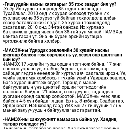
-Гишүүдийн насны хяз­гаа­­­рыг 35 гэж заадаг бил үү?
-Хоёр Их хурлын хооронд 35 гэдэг нас заадаг.
Тухайлбал, 2010 онд Их хурал болоход тухайн Их
хурлаас өмнө 35 хүрээгүй байгаа тохиолдолд албан
ёсоор баталгаажиж явдаг. 35 хүрсэн тохиолдолд
хасагддаг. 2010 онд 34-тэй байхад Их хурлаар
батламжлагдаад явсан бол 38-тай хүн манай НАМЗХ-д
байгаа гэсэн үг. Энэ нь бүрэн эрхийн хугацаа
үргэлжилж байгаа хэлбэр.
-МАСЗХ-ны Удирдах зөвлөлийн 30 хувийг насны
хязгаар болсон гэж өөрчлөх нь үү, эсвэл өөр шалтгаан
бий юү?
-НАМЗХ 17 жилийн турш оршин тогтнож байна. 17 жил
оршсон учраас үе, холбоо, бодлого, залгамж, хар
хайрцаг гэдгээ өнөөдрийг хүртэл авч хадгалж ирсэн. Үе,
үеийн залгамж холбоосыг тухайн үеийн Удирдах зөвлөл,
Бага хурал шигтгэж өгдөг. Тэрэнд л манай
байгууллагын үнэ цэнэтэй оршин тогтнодогийн
нөлөөлөл байдаг. 21 аймаг, есөн дүүрэг, гадаадын
зургаан оронд салбар холбоотой. МАСЗХ-ны үеэс явж
байсан 4-5 хүн байдаг л даа. Ер нь, Энхбаяр, Содбаатар,
Эрдэнэбат, Н.Энх­болд гээд УИХ-ын 27 гишүүний 17 нь
манай залуучуудын байгууллагаас гаралтай.
-НАМЗХ-ны санхүүжилт намаасаа байна уу. Хандив,
татвар голлодог уу?
-Гишүүдийн татвараар явдаг. Үйл ажиллагааг өөрийн­