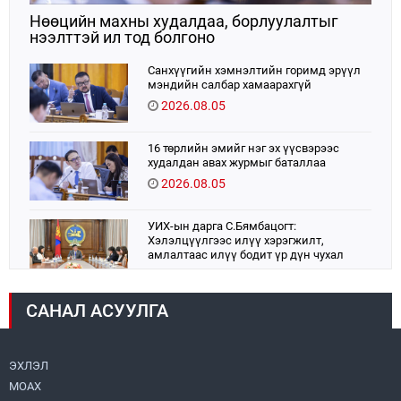
Нөөцийн махны худалдаа, борлуулалтыг
нээлттэй ил тод болгоно
Санхүүгийн хэмнэлтийн горимд эрүүл
мэндийн салбар хамаарахгүй
2026.08.05
16 төрлийн эмийг нэг эх үүсвэрээс
худалдан авах журмыг баталлаа
2026.08.05
УИХ-ын дарга С.Бямбацогт:
Хэлэлцүүлгээс илүү хэрэгжилт,
амлалтаас илүү бодит үр дүн чухал
2026.08.04
САНАЛ АСУУЛГА
Монголбанк 7 дугаар сард 1,439.2 кг үнэт
металл худалдан авлаа
2026.08.05
ЭХЛЭЛ
МОАХ
Монгол Улс “COP17”-д “Тал хээрийн