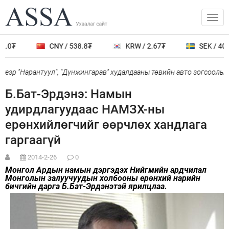
0₮
CNY / 538.8₮
KRW / 2.67₮
SEK / 401.7
эр "Нарантуул", "Дүнжингарав" худалдааны төвийн авто зогсоолыг х
Б.Бат-Эрдэнэ: Намын
удирдлагуудаас НАМЗХ-ны
ерөнхийлөгчийг өөрчлөх хандлага
гаргаагүй
2014-2-26
0
Монгол Ардын намын дэргэдэх Нийгмийн ардчилал
Монголын залуучуудын холбооны ерөнхий нарийн
бичгийн дарга Б.Бат-Эрдэнэтэй ярилцлаа.