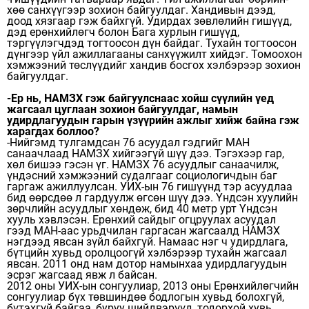
хөө санхүүгээр зохион байгуулдаг. Хандивын дээд,
доод хязгаар гэж байхгүй. Удирдах зөвлөлийн гишүүд,
дэд ерөнхийлөгч болон Бага хурлын гишүүд,
тэргүүлэгчдэд тогтоосон дүн байдаг. Тухайн тогтоосон
дүнгээр үйл ажиллагааны санхүүжилт хийдэг. Томоохон
хэмжээний төслүүдийг хандив босгох хэлбэрээр зохион
байгуулдаг.
-Ер нь, НАМЗХ гэж байгуулснаас хойш сүүлийн үед
жагсаал цуглаан зохион байгуулдаг, намын
удирдлагуудын гарын үзүүрийн ажлыг хийж байна гэж
харагдах боллоо?
-Нийгэмд тулгамдсан 76 асуудал гэдгийг МАН
санаачлаад НАМЗХ хийгээгүй шүү дээ. Тэгэхээр гар,
хөл бишээ гэсэн үг. НАМЗХ 76 асуудлыг санаачилж,
үндэс­ний хэмжээний судалгааг социологичдын баг
гаргаж ажиллуулсан. УИХ-ын 76 ги­шүүнд тэр асуудлаа
бид өөрсдөө л гардуулж өгсөн шүү дээ. Үндсэн хуулийн
зөрчлийн асуудлыг хөндөж, бид 40 метр урт Үндсэн
хууль хэв­лэсэн. Ерөнхий сайдыг огцруулах асуудал
гээд МАН-аас урьдчилан гаргасан жаг­саалд НАМЗХ
нэгдээд яв­сан зүйл байхгүй. Намаас нэг ч удирдлага,
бүтцийн хувьд оролцоогүй хэлбэрээр тухайн жагсаал
явсан. 2011 онд нам дотор намынхаа удирд­лагуудын
эсрэг жагсаад явж л байсан.
2012 оны УИХ-ын сонгуу­лиар, 2013 оны Ерөнхий­лөгчийн
сонгуулиар бүх төвшиндөө бодлогын хувьд болохгүй,
бүтэхгүй байгаа, буруу шийдвэрүүд, тодорхой хувь