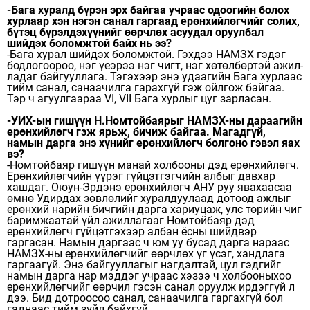
-Бага хуралд бүрэн эрх байгаа учраас одоо­гийн болох
хурлаар хэн нэгэн санал гаргаад ерөн­хийлөгчийг солих,
бүтэц бүрэлдэхүүнийг өөрчлөх асуудал оруулбал
шийдэх боломжтой байх нь ээ?
-Бага хурал шийдэх боломжтой. Гэхдээ НАМЗХ гэдэг
бодлогоороо, нэг үеэрээ нэг чигт, нэг хөтөлбөртэй ажил­
ладаг байгууллага. Тэгэхээр энэ удаагийн Бага хурлаас
тийм санал, санаачилга гарахгүй гэж ойлгож байгаа.
Тэр ч агуулгаараа VI, VII Бага хурлыг цуг зарласан.
-УИХ-ын гишүүн Н.Ном­тойбаярыг НАМЗХ-ны да­раа­гийн
ерөнхийлөгч гэж ярьж, бичиж байгаа. Ма­гадгүй,
намын дарга энэ хүнийг ерөнхийлөгч болгоно гэвэл яах
вэ?
-Номтойбаяр гишүүн манай холбооны дэд ерөн­хий­лөгч.
Ерөнхийлөгчийн үүрэг гүйцэтгэгчийн албыг дав­хар
хашдаг. Оюун-Эрдэ­нэ ерөнхийлөгч АНУ руу явахаасаа
өмнө Удирдах зөвлөлийг хуралдуулаад дотоод ажлыг
ерөнхий нарийн бичгийн дарга хариуцаж, улс төрийн чиг
баримжаатай үйл ажиллагааг Номтойбаяр дэд
ерөнхийлөгч гүйцэтгэхээр албан ёсны шийдвэр
гаргасан. Намын даргаас ч юм уу бусад дарга нараас
НАМЗХ-ны ерөнхийлөгчийг өөрчлөх үг үсэг, хандлага
гаргаагүй. Энэ байгууллагыг нэгдэлтэй, цул гэдгийг
намын дарга нар мэддэг учраас хэзээ ч холбооныхоо
ерөнхийлөгчийг өөрчил гэсэн санал оруулж ирдэггүй л
дээ. Бид дотроосоо санал, санаачилга гаргахгүй бол
гаднаас тийм зүйл байхгүй.