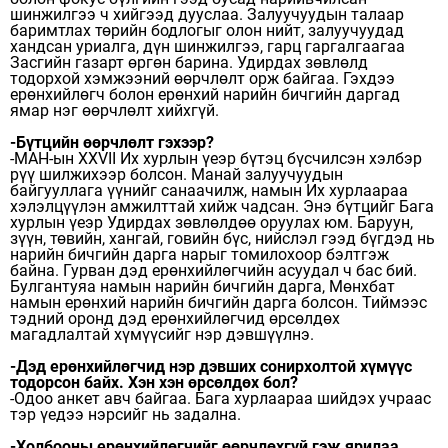
шинжилгээ ч хийгээд дууслаа. Залуучуудын талаар
баримтлах төрийн бодлогыг олон нийт, залуучуудад
хандсан уриалга, дүн шинжилгээ, гарц гаргалгаагаа
Засгийн газарт өргөн барина. Удирдах зөвлөлд
тодорхой хэмжээний өөрчлөлт орж байгаа. Гэхдээ
ерөнхийлөгч болон ерөнхий нарийн бичгийн даргад
ямар нэг өөрчлөлт хийхгүй.
-Бүтцийн өөрчлөлт гэ­хээр?
-МАН-ын XXVII Их хурлын үеэр бүтэц бүсчилсэн хэлбэр
рүү шилжихээр болсон. Манай залуучуудын
байгууллага үүнийг санаачилж, намын Их хурлаараа
хэлэлцүүлэн амжилттай хийж чадсан. Энэ бүтцийг Бага
хурлын үеэр Удирдах зөвлөлдөө оруулах юм. Баруун,
зүүн, төвийн, хангай, говийн бүс, нийслэл гээд бүгдэд нь
нарийн бичгийн дарга нарыг томилохоор бэлтгэж
байна. Гурван дэд ерөнхийлөгчийн асуудал ч бас бий.
Булгантуяа намын нарийн бичгийн дарга, Мөнхбат
намын ерөнхий нарийн бичгийн дарга болсон. Тиймээс
тэдний оронд дэд ерөнхийлөгчид өрсөлдөх
магадлалтай хүмүүсийг нэр дэвшүүлнэ.
-Дэд ерөнхийлөгчид нэр дэвших сонирхолтой хүмүүс
тодорсон байх. Хэн хэн өрсөлдөх бол?
-Одоо анкет авч байгаа. Бага хурлаараа шийдэх учраас
тэр үедээ нэрсийг нь задална.
-Холбооны ерөнхийлөг­чийг өөрчлөхгүй гэж ярилаа.