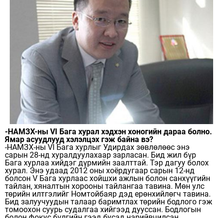
-НАМЗХ-ны VI Бага ху­рал хэдхэн хоногийн дараа болно.
Ямар асуудлууд хэлэлцэх гэж байна вэ?
-НАМЗХ-ны VI Бага хурлыг Удирдах зөвлөлөөс энэ
сарын 28-нд хуралдуулахаар зарласан. Бид жил бүр
Бага хурлаа хийдэг дүрмийн заалттай. Тэр дагуу болох
хурал. Энэ удаад 2012 оны хоёрдугаар сарын 12-нд
болсон V Бага хурлаас хойшхи ажлын болон санхүүгийн
тайлан, хяналтын хорооны тайлангаа тавина. Мөн улс
төрийн илтгэлийг Номтойбаяр дэд ерөнхийлөгч тавина.
Бид залуучуудын талаар баримт­лах төрийн бодлого гэж
то­моохон суурь судалгаа хий­гээд дууссан. Бодлогын
болон фокус бүлгийн гээд бусад нарийвчилсан