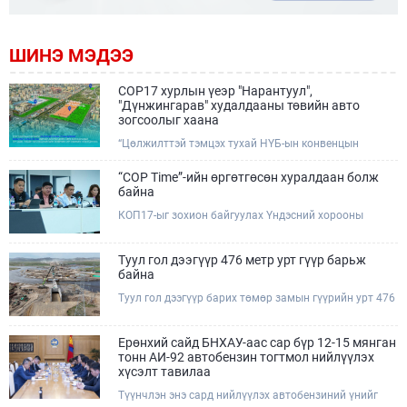
ШИНЭ МЭДЭЭ
COP17 хурлын үеэр "Нарантуул",
"Дүнжингарав" худалдааны төвийн авто
зогсоолыг хаана
“Цөлжилттэй тэмцэх тухай НҮБ-ын конвенцын
Талуудын 17 дугаар Бага хурал (COP17)” наймдугаар
сарын 17-28-ны өдрүүдэд Улаанбаатар хотод зохион
“COP Time”-ийн өргөтгөсөн хуралдаан болж
байгуулагдана.Хурлын үеэр Нарантуул, Дүнжингарав
байна
худалдааны төвүүдийн авто зогсоолыг түр хааж,
КОП17-ыг зохион байгуулах Үндэсний хорооны
тухайн чиглэлд нийтийн тээврийн хүртээмжийг
Ажлын албанаас хурлын бэлтгэл ажлын явц, уялдаа
нэмэгдүүлнэ.
холбоог хангах хүрээнд Бямба гараг бүр “COP Time”
дотоод хуралдааныг тогтмол зохион байгуулж ирсэн
Туул гол дээгүүр 476 метр урт гүүр барьж
билээ.Өнөөдөр “COP Time”-ийн сүүлийн хуралдааныг
байна
өргөтгөсөн хэлбэрээр зохион байгуулж байгаа
Туул гол дээгүүр барих төмөр замын гүүрийн урт 476
бөгөөд үүнд Үндэсний хорооны дэргэдэх дэд
метр бөгөөд барилгын ажил ид өрнөж байна.Энэ
хороодын гишүүд оролцож байна.
хэсэгт баригдах бетонон гүүр нь төмөр замын
хөдөлгөөнийг найдвартай, тасралтгүй нэвтрүүлэх
Ерөнхий сайд БНХАУ-аас сар бүр 12-15 мянган
чухал байгууламж бөгөөд уг ажлыг "Очирням" ХХК,
тонн АИ-92 автобензин тогтмол нийлүүлэх
"Тэргүүн саруул зам" ХХК, "Хотгорзам" ХХК зэрэг
хүсэлт тавилаа
таван компани гүйцэтгэж байна.
Түүнчлэн энэ сард нийлүүлэх автобензиний үнийг