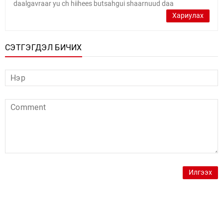
daalgavraar yu ch hiihees butsahgui shaarnuud daa
Хариулах
СЭТГЭГДЭЛ БИЧИХ
Илгээх