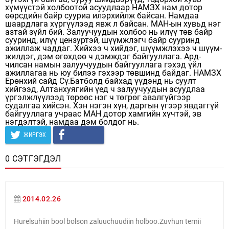
хүмүүстэй холбоотой асуудлаар НАМЗХ нам дотор
өөрсдийн байр сууриа илэрхийлж байсан. Намдаа
шаардлага хүргүүлээд явж л байсан. МАН-ын хувьд нэг
азтай зүйл бий. Залуучуудын холбоо нь илүү төв байр
сууринд, илүү цензуртэй, шүүмжлэгч байр сууринд
ажиллаж чад­даг. Хийхээ ч хийдэг, шүүмж­лэхээ ч шүүм­
жилдэг, дэм өгөхдөө ч дэмждэг байгууллага. Ард­
чилсан намын залуучуудын байгууллага гэхэд үйл
ажиллагаа нь юу билээ гэхээр төвшинд байдаг. НАМЗХ
Ерөнхий сайд Сү.Батболд байхад үүдэнд нь суулт
хийгээд, Алтанхуягийн үед ч залуучуудын асуудлаа
үргэлжлүүлээд төрөөс нэг ч төгрөг авалгүйгээр
судалгаа хийсэн. Хэн нэгэн хүн, даргын үгээр явдаггүй
байгууллага учраас МАН дотор хамгийн хүчтэй, эв
нэгдэлтэй, намдаа дэм болдог нь.
ЖИРГЭХ
0 СЭТГЭГДЭЛ
2014.02.26
Hurelsuhiin bool bolson zaluuchuudiin holboo.Zuvhun ternii