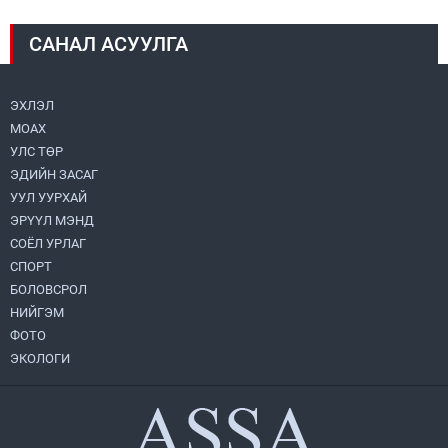
2026.08.04
САНАЛ АСУУЛГА
Монголбанк 7 дугаар сард 1,439.2 кг үнэт
металл худалдан авлаа
2026.08.05
ЭХЛЭЛ
МОАХ
Монгол Улс “COP17”-д “Тал хээрийн
төлөвлөгөө”-гөө танилцуулна
УЛС ТӨР
2026.08.05
ЭДИЙН ЗАСАГ
УУЛ УУРХАЙ
Нийслэлийн Засаг дарга бөгөөд
ЭРҮҮЛ МЭНД
Улаанбаатар хотын Захирагч
СОЁЛ УРЛАГ
Б.Пүрэвдагва ХУД-ийн 12,13, 14-р
хорооны үер, усны эрсдэлтэй цэгүүдэд
СПОРТ
2026.08.04
ажиллалаа
БОЛОВСРОЛ
НИЙГЭМ
Н.Номтойбаяр: Аймгуудад тулгамдаж
буй асуудлуудыг долоо хоног бүр
ФОТО
Засгийн газрын хуралдаанд
ЭКОЛОГИ
танилцуулж, шийдвэрлүүлнэ
2026.08.06
“Хотын дарга сонсож байна” 150150
тусгай дугаарыг наймдугаар сарын 14-
нөөс ажиллуулж эхэлнэ