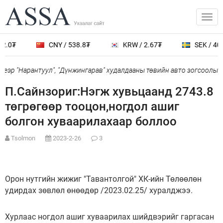
2.0₮
CNY / 538.8₮
KRW / 2.67₮
SEK / 401
еэр "Нарантуул", "Дүнжингарав" худалдааны төвийн авто зогсоолыг х
П.Сайнзориг:Нэгж хувьцаанд 2743.8
төгрөгөөр тооцон,ногдол ашиг
болгон хуваарилахаар боллоо
Tsolmon
2023-2-26
3
Орон нутгийн жижиг "Тавантолгой" ХК-ийн Төлөөлөн
удирдах зөвлөл өнөөдөр /2023.02.25/ хуралджээ.
Хурлаас ногдол ашиг хуваарилах шийдвэрийг гаргасан