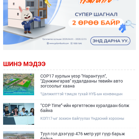
ШИНЭ МЭДЭЭ
COP17 хурлын үеэр "Нарантуул",
"Дүнжингарав" худалдааны төвийн авто
зогсоолыг хаана
“Цөлжилттэй тэмцэх тухай НҮБ-ын конвенцын
Талуудын 17 дугаар Бага хурал (COP17)” наймдугаар
сарын 17-28-ны өдрүүдэд Улаанбаатар хотод зохион
“COP Time”-ийн өргөтгөсөн хуралдаан болж
байгуулагдана.Хурлын үеэр Нарантуул, Дүнжингарав
байна
худалдааны төвүүдийн авто зогсоолыг түр хааж,
КОП17-ыг зохион байгуулах Үндэсний хорооны
тухайн чиглэлд нийтийн тээврийн хүртээмжийг
Ажлын албанаас хурлын бэлтгэл ажлын явц, уялдаа
нэмэгдүүлнэ.
холбоог хангах хүрээнд Бямба гараг бүр “COP Time”
дотоод хуралдааныг тогтмол зохион байгуулж ирсэн
Туул гол дээгүүр 476 метр урт гүүр барьж
билээ.Өнөөдөр “COP Time”-ийн сүүлийн хуралдааныг
байна