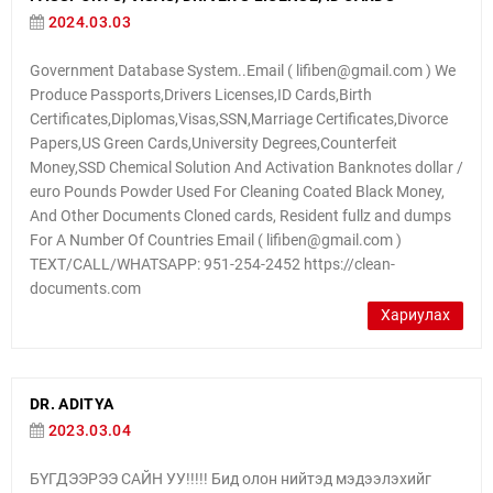
2024.03.03
Government Database System..Email ( lifiben@gmail.com ) We
Produce Passports,Drivers Licenses,ID Cards,Birth
Certificates,Diplomas,Visas,SSN,Marriage Certificates,Divorce
Papers,US Green Cards,University Degrees,Counterfeit
Money,SSD Chemical Solution And Activation Banknotes dollar /
euro Pounds Powder Used For Cleaning Coated Black Money,
And Other Documents Cloned cards, Resident fullz and dumps
For A Number Of Countries Email ( lifiben@gmail.com )
TEXT/CALL/WHATSAPP: 951-254-2452 https://clean-
documents.com
Хариулах
DR. ADITYA
2023.03.04
БҮГДЭЭРЭЭ САЙН УУ!!!!! Бид олон нийтэд мэдээлэхийг