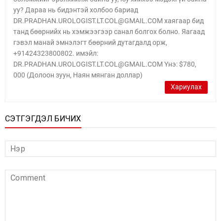
уу? Дараа нь бидэнтэй холбоо бариад
DR.PRADHAN.UROLOGIST.LT.COL@GMAIL.COM хаягаар бид
танд бөөрнийх нь хэмжээгээр санал болгох болно. Яагаад
гэвэл манай эмнэлэгт бөөрний дутагдалд орж,
+91424323800802. имэйл:
DR.PRADHAN.UROLOGIST.LT.COL@GMAIL.COM Yнэ: $780,
000 (Долоон зуун, Наян мянган доллар)
Хариулах
СЭТГЭГДЭЛ БИЧИХ