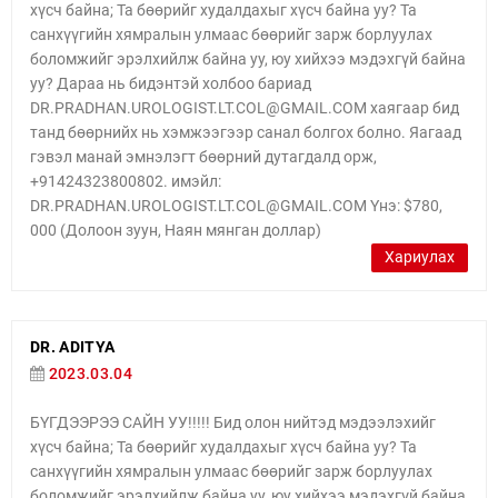
хүсч байна; Та бөөрийг худалдахыг хүсч байна уу? Та
санхүүгийн хямралын улмаас бөөрийг зарж борлуулах
боломжийг эрэлхийлж байна уу, юу хийхээ мэдэхгүй байна
уу? Дараа нь бидэнтэй холбоо бариад
DR.PRADHAN.UROLOGIST.LT.COL@GMAIL.COM хаягаар бид
танд бөөрнийх нь хэмжээгээр санал болгох болно. Яагаад
гэвэл манай эмнэлэгт бөөрний дутагдалд орж,
+91424323800802. имэйл:
DR.PRADHAN.UROLOGIST.LT.COL@GMAIL.COM Yнэ: $780,
000 (Долоон зуун, Наян мянган доллар)
Хариулах
DR. ADITYA
2023.03.04
БҮГДЭЭРЭЭ САЙН УУ!!!!! Бид олон нийтэд мэдээлэхийг
хүсч байна; Та бөөрийг худалдахыг хүсч байна уу? Та
санхүүгийн хямралын улмаас бөөрийг зарж борлуулах
боломжийг эрэлхийлж байна уу, юу хийхээ мэдэхгүй байна