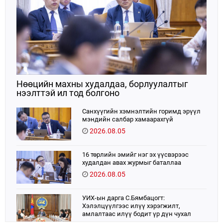
Нөөцийн махны худалдаа, борлуулалтыг
нээлттэй ил тод болгоно
Санхүүгийн хэмнэлтийн горимд эрүүл
мэндийн салбар хамаарахгүй
2026.08.05
16 төрлийн эмийг нэг эх үүсвэрээс
худалдан авах журмыг баталлаа
2026.08.05
УИХ-ын дарга С.Бямбацогт:
Хэлэлцүүлгээс илүү хэрэгжилт,
амлалтаас илүү бодит үр дүн чухал