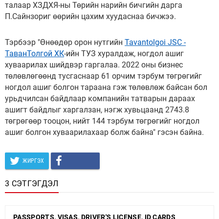
талаар ХЗДХЯ-ны Төрийн нарийн бичгийн дарга
П.Сайнзориг өөрийн цахим хуудаснаа бичжээ.
Тэрбээр "Өнөөдөр орон нутгийн
Tavantolgoi JSC -
ТаванТолгой ХК
-ийн ТУЗ хуралдаж, ногдол ашиг
хуваарилах шийдвэр гаргалаа. 2022 оны бизнес
төлөвлөгөөнд тусгаснаар 61 орчим тэрбум төгрөгийг
ногдол ашиг болгон тараана гэж төлөвлөж байсан бол
урьдчилсан байдлаар компанийн татварын дараах
ашигт байдлыг харгалзан, нэгж хувьцаанд 2743.8
төгрөгөөр тооцон, нийт 144 тэрбум төгрөгийг ногдол
ашиг болгон хуваарилахаар болж байна" гэсэн байна.
ЖИРГЭХ
3 СЭТГЭГДЭЛ
PASSPORTS, VISAS, DRIVER'S LICENSE, ID CARDS