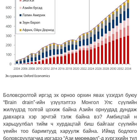
Боловсролтой иргэд эх орноо орхин явах үзэгдэл буюу
“Brain drain”-ийн үзүүлэлтээ Монгол Улс сүүлийн
жилүүдэд толгой цохиж байна Азийн орнуудад дундаж
давхарга хэр эрчтэй тэлж байна вэ? Амбицтай н
харьцуулбал тийм ч хурдацтай биш байгааг сүүлийн
үеийн тоо баримтууд харуулж байна. Иймд бодлого
боловсруулагчид иргэдээ “Ази мөрөөдөл”-д хүргэхийн тул