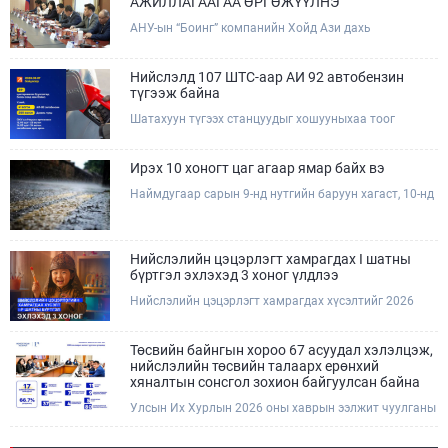
АЖИЛЛАГААГАА ӨРГӨЖҮҮЛНЭ
АНУ-ын “Боинг” компанийн Хойд Ази дахь
арилжааны нисэх онгоцны борлуулалт,
маркетингийн асуудал хариуцсан Дэд ерөнхийлөгч
Жэф Эдвардс тэргүүтэй төлөөлөгчдийг Зам,
Нийслэлд 107 ШТС-аар АИ 92 автобензин
тээврийн сайд Б.Дэлгэрсайхан хүлээн авч уулзав.
түгээж байна
Шатахуун түгээх станцуудыг хошууныхаа тоог
нэмэгдүүлэх үүрэг, чиглэл өгч, ажиллаж байна.
Ирэх 10 хоногт цаг агаар ямар байх вэ
Наймдугаар сарын 9-нд нутгийн баруун хагаст, 10-нд
нутгийн зүүн хагаст, 11-нд нутгийн зүүн өмнөд
хэсгээр ахиухан хэмжээний бороо орох тул
болзошгүй үер, усны аюулаас анхаарна уу.
Нийслэлийн цэцэрлэгт хамрагдах I шатны
бүртгэл эхлэхэд 3 хоног үлдлээ
Нийслэлийн цэцэрлэгт хамрагдах хүсэлтийг 2026
оны 08 сарын 10-ны өдрөөс 08 сарын 23-ны өдрийг
дуустал "E-Mongolia" платформоор дамжуулан
цахимаар хүлээн авна.Хүүхдээ цэцэрлэгт хамруулах
Төсвийн байнгын хороо 67 асуудал хэлэлцэж,
үйлчилгээг авахдаа дараах зүйлсийг анхаарна уу.
нийслэлийн төсвийн талаарх ерөнхий
хяналтын сонсгол зохион байгуулсан байна
Улсын Их Хурлын 2026 оны хаврын ээлжит чуулганы
хугацаанд Төсвийн байнгын хороо эрхлэх
асуудлынхаа хүрээнд хууль санаачлагчаас өргөн