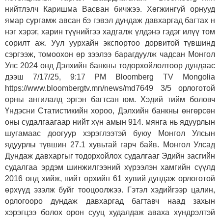
нийтлэлч Каришма Васван бичжээ. Хөгжингүй орнууд
ямар сургамж авсан бэ гэвэл дундаж давхаргад багтах н
нэг хэрэг, харин түүнийгээ хадгалж үлдэнэ гэдэг илүү том
сорилт аж. Уул уурхайн экспортоо дорвитой түвшинд
сэргээж, томоохон өр зээлээ барагдуулж чадсан Монгол
Улс 2024 онд Дэлхийн банкны тодорхойлолтоор дундаас
дээш 7/17/25, 9:17 PM Bloomberg TV Mongolia
https://www.bloombergtv.mn/news/md7649 3/5 орлоготой
орны ангилалд эргэн багтсан юм. Хэдий тийм боловч
Үндэсни Статистикийн хороо, Дэлхийн банкны өнгөрсөн
оны судалгаагаар нийт хүн амын 914. мянга нь ядуурлын
шугамаас доогуур хэрэглээтэй буюу Монгол Улсын
ядуурлы түвшин 27.1 хувьтай гарч байв. Монгол Улсад
Дундаж давхаргыг тодорхойлох судалгааг Эдийн засгийн
судалгаа эрдэм шинжилгээний хүрээлэн хамгийн сүүлд
2016 онд хийж, нийт өрхийн 61 хувий дундаж орлоготой
өрхүүд эзэлж буйг тооцоолжээ. Гэтэл хэдийгээр цалин,
орлогооро дундаж давхаргад багтавч наад захын
хэрэгцээ болох орон сууц худалдаж аваха хүндрэлтэй