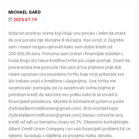
MICHAEL GARD
2025.07.19
Srdačan pozdrav svima koji čitaju ovu poruku i želim da znate
da ova poruka nije slučajna ili slučajna. Kao uvod, iz Zagreba
sam i nisam mogao vjerovati kako sam dobio kredit od
200.000,00 eura. Ponovno sam sretan i financijski stabilan i
hvala Bogu što takve kreditne tvrtke još uvijek postoje. Znam da
prevaranata ima posvuda i bio sam žrtva prijevare prije dok
nisam upoznao ovu pouzdanu tvrtku koja mi je pokazala sve
što trebam znati o kreditima i ulaganjima. Ova tvrtka me
savjetovala i pomogla, pa ću savjetovati svima kojima je
potreban kredit da iskoriste ovu priliku kako bi se izvukli iz
financijskih poteškoća. Možete ih kontaktirati putem e-pošte
(hybridalliantcreditunion@gmail.com). Brzo kontaktirajte
(hybridalliantcreditunion@gmail.com) danas i ostvarite svoj
kredit od njih uz kamatnu stopu od 3%. Obavezno kontaktirajte
Alliant Credit Union Company i svi vaši financijski problemi bit će
riješeni. Surađuju s odjelima za procjenu rizika, obradu,