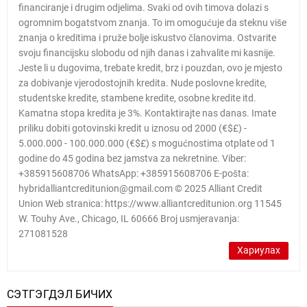
financiranje i drugim odjelima. Svaki od ovih timova dolazi s
ogromnim bogatstvom znanja. To im omogućuje da steknu više
znanja o kreditima i pruže bolje iskustvo članovima. Ostvarite
svoju financijsku slobodu od njih danas i zahvalite mi kasnije.
Jeste li u dugovima, trebate kredit, brz i pouzdan, ovo je mjesto
za dobivanje vjerodostojnih kredita. Nude poslovne kredite,
studentske kredite, stambene kredite, osobne kredite itd.
Kamatna stopa kredita je 3%. Kontaktirajte nas danas. Imate
priliku dobiti gotovinski kredit u iznosu od 2000 (€$£) -
5.000.000 - 100.000.000 (€$£) s mogućnostima otplate od 1
godine do 45 godina bez jamstva za nekretnine. Viber:
+385915608706 WhatsApp: +385915608706 E-pošta:
hybridalliantcreditunion@gmail.com © 2025 Alliant Credit
Union Web stranica: https://www.alliantcreditunion.org 11545
W. Touhy Ave., Chicago, IL 60666 Broj usmjeravanja:
271081528
Хариулах
СЭТГЭГДЭЛ БИЧИХ