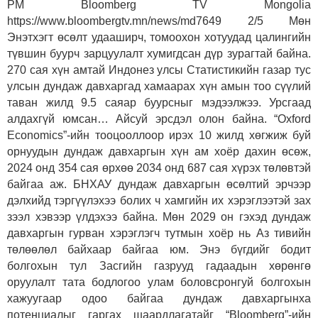
PM Bloomberg TV Mongolia
https://www.bloombergtv.mn/news/md7649 2/5 Мөн
Энэтхэгт өсөлт удааширч, томоохон хотуудад цалингийн
түвшин буурч зарцуулалт хумигдсан дүр зурагтай байна.
270 сая хүн амтай Индонез улсы Статистикийн газар тус
улсын дундаж давхаргад хамаарах хүн амын тоо сүүлий
таван жилд 9.5 саяар буурсныг мэдээлжээ. Урсгаад
алдахгүй юмсан… Айсуй эрсдэл олон байна. “Oxford
Economics”-ийн тооцооллоор ирэх 10 жилд хөгжиж буй
орнуудын дундаж давхаргын хүн ам хоёр дахин өсөж,
2024 онд 354 сая өрхөө 2034 онд 687 сая хүрэх төлөвтэй
байгаа аж. БНХАУ дундаж давхаргын өсөлтий эрчээр
дэлхийд тэргүүлэхээ болих ч хамгийн их хэрэглээтэй зах
зээл хэвээр үлдэхээ байна. Мөн 2029 он гэхэд дундаж
давхаргын гурван хэрэглэгч тутмын хоёр нь Аз тивийн
төлөөлөл байхаар байгаа юм. Энэ бүгдийг бодит
болгохын тул Засгийн газрууд гадаадын хөрөнгө
оруулалт тата бодлогоо улам боловсронгуй болгохын
хажуугаар одоо байгаа дундаж давхаргынха
потенциалыг гаргах шаардлагатайг “Bloomberg”-ийн