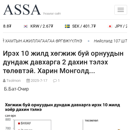
8.8₮
KRW / 2.67₮
SEK / 401.7₮
JPY / 23.
АЙ ХАМТЫН АЖИЛЛАГААГАА ӨРГӨЖҮҮЛНЭ
Нийслэлд 107 ШТС-аа
Ирэх 10 жилд хөгжиж буй орнуудын
дундаж давхарга 2 дахин тэлэх
төлөвтэй. Харин Монголд...
Tsolmon
2025-7-17
1
Б.Бат-Очир