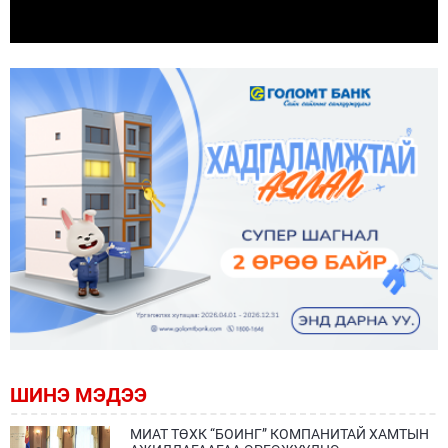
ШИНЭ МЭДЭЭ
МИАТ ТӨХК “БОИНГ” КОМПАНИТАЙ ХАМТЫН