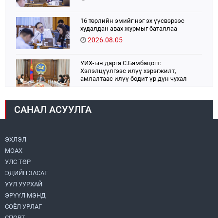
16 төрлийн эмийг нэг эх үүсвэрээс
худалдан авах журмыг баталлаа
2026.08.05
УИХ-ын дарга С.Бямбацогт:
Хэлэлцүүлгээс илүү хэрэгжилт,
амлалтаас илүү бодит үр дүн чухал
2026.08.04
САНАЛ АСУУЛГА
Монголбанк 7 дугаар сард 1,439.2 кг үнэт
металл худалдан авлаа
2026.08.05
ЭХЛЭЛ
МОАХ
Монгол Улс “COP17”-д “Тал хээрийн
төлөвлөгөө”-гөө танилцуулна
УЛС ТӨР
2026.08.05
ЭДИЙН ЗАСАГ
УУЛ УУРХАЙ
УИХ-ын асуулгын цагийг гурван удаа
ЭРҮҮЛ МЭНД
зохион байгуулж, гишүүдийн асуултыг
СОЁЛ УРЛАГ
Ерөнхий сайдад хүргүүлж, цахим
хуудаст байршуулжээ
СПОРТ