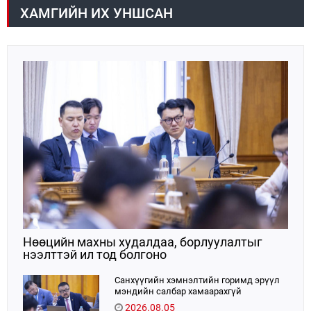
мэдүүлсэн хууль, Улсын Их Хурлын бусад
ХАМГИЙН ИХ УНШСАН
шийдвэрийн төслийг урьдчилан хэлэлцэж санал,
дүгнэлт гарган нэгдсэн хуралдаанд хэлэлцүүлэх,
Улсын Их Хурлын хяналтыг хэрэгжүүлэх, хуульд
тусгайлан заасан асуудлаар Улсын Их Хурлын
тогтоолын төсөл боловсруулах чиг үүргээ
хэрэгжүүлэн ажиллажээ.
Нөөцийн махны худалдаа, борлуулалтыг
нээлттэй ил тод болгоно
Санхүүгийн хэмнэлтийн горимд эрүүл
мэндийн салбар хамаарахгүй
2026.08.05