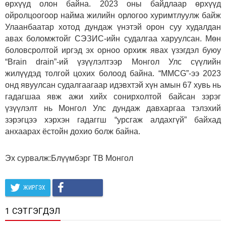
өрхүүд олон байна. 2023 оны байдлаар өрхүүд
ойролцоогоор найма жилийн орлогоо хуримтлуулж байж
Улаанбаатар хотод дундаж үнэтэй орон суу худалдан
авах боломжтойг СЭЗИС-ийн судалгаа харуулсан. Мөн
боловсролтой иргэд эх орноо орхиж явах үзэгдэл буюу
“Brain drain”-ий үзүүлэлтээр Монгол Улс сүүлийн
жилүүдэд толгой цохих болоод байна. “MMCG”-ээ 2023
онд явуулсан судалгаагаар идэвхтэй хүн амын 67 хувь нь
гадагшаа явж ажи хийх сонирхолтой байсан зэрэг
үзүүлэлт нь Монгол Улс дундаж давхаргаа тэлэхий
зэрэгцээ хэрхэн гадаггш “урсгаж алдахгүй” байхад
анхаарах ёстойн дохио болж байна.
Эх сурвалж:Блүүмбэрг ТВ Монгол
ЖИРГЭХ
1 СЭТГЭГДЭЛ