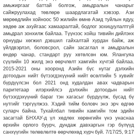
амьжиргааг баттай болгож, амьдралын чанарыг
сайжруулахад төвлөрө шаардлагатай хэвээр. Ази
мөрөөдлийн хойноос 50 жилийн өмнө Азид туйлын ядуу,
хөдөө аж ахуйгаас хамааралтай, бодлог зохицуулалтгүй
амьдрал зонхилж байлаа. Түүнээс хойш тивийн дийлэнх
орнууды хөгжил дэвшил гайхалтай хурдан байж, аж
үйлдвэрлэл, боловсрол, сайн засаглал н амьдралын
өндөр чанар, стандарт руу хөтөлсөн юм. Ялангуяа
сүүлийн 10 жилд энэ өөрчлөлт хамгийн хүчтэй байлаа.
2015-2021 оны хооронд Азийн бүс нутаг дэлхийн
дотоодын нийт бүтээгдэхүүний нийт өсөлтийн 5 хувийг
бүрдүүлсэн бол 2021 онд худалдан авах чадварын
паритетаар илэрхийлсэ дэлхийн дотоодын нийт
бүтээгдэхүүний бараг тэн хагасыг бүрдүүлж, бусад бү
нутгийг тэргүүлжээ. Хэдий тийм боловч энэ эрч өдгөө
суларч байна. Тухайлбал тивийн хамгийн том эдийн
засагтай БНХАУ-д үл хөдлөх хөрөнгийн үнэ унаснаа
өрхийн орлого буурч, дундаж давхаргын гэр бүлүүд
санхүүгийн төлөвлөлтө өөрчлөхөд хүрч буй. 7/17/25, 9:17