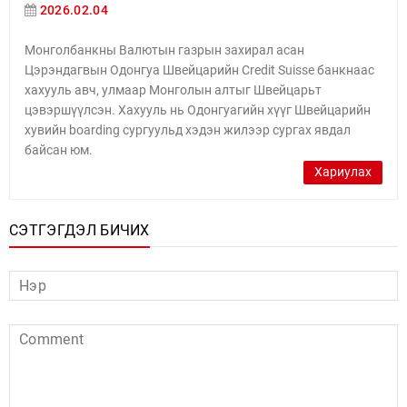
2026.02.04
Монголбанкны Валютын газрын захирал асан
Цэрэндагвын Одонгуа Швейцарийн Credit Suisse банкнаас
хахууль авч, улмаар Монголын алтыг Швейцарьт
цэвэршүүлсэн. Хахууль нь Одонгуагийн хүүг Швейцарийн
хувийн boarding сургуульд хэдэн жилээр сургах явдал
байсан юм.
Хариулах
СЭТГЭГДЭЛ БИЧИХ