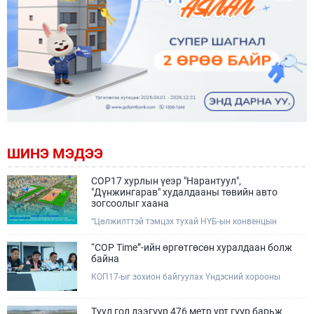
ШИНЭ МЭДЭЭ
COP17 хурлын үеэр "Нарантуул",
"Дүнжингарав" худалдааны төвийн авто
зогсоолыг хаана
“Цөлжилттэй тэмцэх тухай НҮБ-ын конвенцын
Талуудын 17 дугаар Бага хурал (COP17)” наймдугаар
сарын 17-28-ны өдрүүдэд Улаанбаатар хотод зохион
“COP Time”-ийн өргөтгөсөн хуралдаан болж
байгуулагдана.Хурлын үеэр Нарантуул, Дүнжингарав
байна
худалдааны төвүүдийн авто зогсоолыг түр хааж,
КОП17-ыг зохион байгуулах Үндэсний хорооны
тухайн чиглэлд нийтийн тээврийн хүртээмжийг
Ажлын албанаас хурлын бэлтгэл ажлын явц, уялдаа
нэмэгдүүлнэ.
холбоог хангах хүрээнд Бямба гараг бүр “COP Time”
дотоод хуралдааныг тогтмол зохион байгуулж ирсэн
Туул гол дээгүүр 476 метр урт гүүр барьж