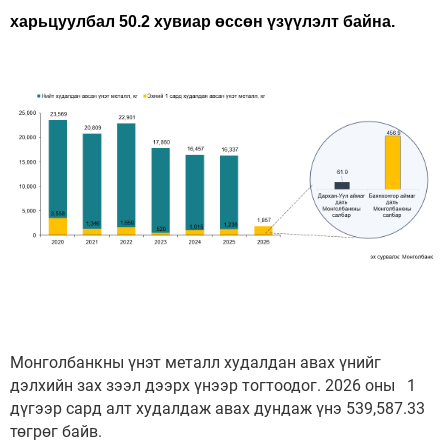
харьцуулбал 50.2 хувиар өссөн үзүүлэлт байна.
Монголбанкны үнэт металл худалдан авах үнийг
дэлхийн зах зээл дээрх үнээр тогтоодог. 2026 оны 1
дүгээр сард алт худалдаж авах дундаж үнэ 539,587.33
төгрөг байв.