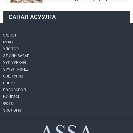
2026.08.04
САНАЛ АСУУЛГА
Монголбанк 7 дугаар сард 1,439.2 кг үнэт
металл худалдан авлаа
2026.08.05
ЭХЛЭЛ
МОАХ
Монгол Улс “COP17”-д “Тал хээрийн
төлөвлөгөө”-гөө танилцуулна
УЛС ТӨР
2026.08.05
ЭДИЙН ЗАСАГ
УУЛ УУРХАЙ
Нийслэлийн Засаг дарга бөгөөд
ЭРҮҮЛ МЭНД
Улаанбаатар хотын Захирагч
СОЁЛ УРЛАГ
Б.Пүрэвдагва ХУД-ийн 12,13, 14-р
хорооны үер, усны эрсдэлтэй цэгүүдэд
СПОРТ
2026.08.04
ажиллалаа
БОЛОВСРОЛ
НИЙГЭМ
Н.Номтойбаяр: Аймгуудад тулгамдаж
буй асуудлуудыг долоо хоног бүр
ФОТО
Засгийн газрын хуралдаанд
ЭКОЛОГИ
танилцуулж, шийдвэрлүүлнэ
2026.08.06
УИХ-ын асуулгын цагийг гурван удаа
зохион байгуулж, гишүүдийн асуултыг