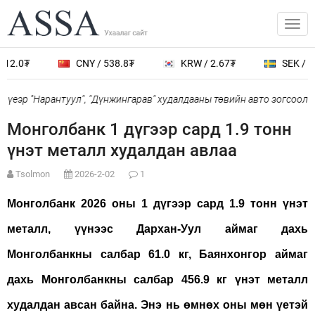
12.0₮
CNY / 538.8₮
KRW / 2.67₮
SEK / 40
үеэр "Нарантуул", "Дүнжингарав" худалдааны төвийн авто зогсоолыг
Монголбанк 1 дүгээр сард 1.9 тонн
үнэт металл худалдан авлаа
Tsolmon
2026-2-02
1
Монголбанк 2026 оны 1 дүгээр сард 1.9 тонн үнэт
металл, үүнээс Дархан-Уул аймаг дахь
Монголбанкны салбар 61.0 кг, Баянхонгор аймаг
дахь Монголбанкны салбар 456.9 кг үнэт металл
худалдан авсан байна. Энэ нь өмнөх оны мөн үетэй