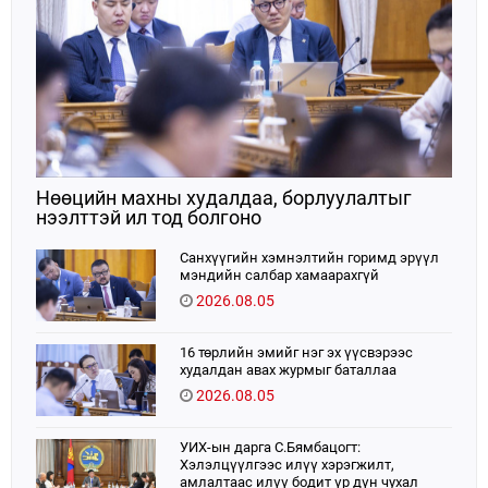
Нөөцийн махны худалдаа, борлуулалтыг
нээлттэй ил тод болгоно
Санхүүгийн хэмнэлтийн горимд эрүүл
мэндийн салбар хамаарахгүй
2026.08.05
16 төрлийн эмийг нэг эх үүсвэрээс
худалдан авах журмыг баталлаа
2026.08.05
УИХ-ын дарга С.Бямбацогт:
Хэлэлцүүлгээс илүү хэрэгжилт,
амлалтаас илүү бодит үр дүн чухал