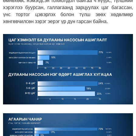
өмнөхөөс нэмэгдсэн тохиолдол байгаа ч нүүрс, түлшний
хэрэглээ буурсан, галлагаанд зарцуулах цаг багассан,
үнс тортог цэвэрлэх болон түлш зөөх хөдөлмөр
хөнгөвчилсөн зэрэг эерэг үр дүн гарсан байна.