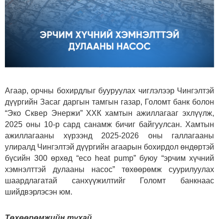
Агаар, орчны бохирдлыг бууруулах чиглэлээр Чингэлтэй
дүүргийн Засаг даргын тамгын газар, Голомт банк болон
“Эко Сквер Энержи” ХХК хамтын ажиллагааг эхлүүлж,
2025 оны 10-р сард санамж бичиг байгуулсан. Хамтын
ажиллагааны хүрээнд 2025-2026 оны галлагааны
улиралд Чингэлтэй дүүргийн агаарын бохирдол өндөртэй
бүсийн 300 өрхөд “eco heat pump” буюу “эрчим хүчний
хэмнэлттэй дулааны насос” төхөөрөмж суурилуулах
шаардлагатай санхүүжилтийг Голомт банкнаас
шийдвэрлэсэн юм.
Төхөөрөмжийн тухай