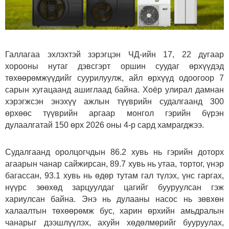
Галлагаа эхлэхтэй зэрэгцэн ЧД-ийн 17, 22 дугаар
хорооны нутаг дэвсгэрт оршин суудаг өрхүүдэд
төхөөрөмжүүдийг суурилуулж, айл өрхүүд одоогоор 7
сарын хугацаанд ашиглаад байна. Хоёр улирал дамнан
хэрэгжсэн энэхүү ажлын түүврийн судалгаанд 300
өрхөөс түүврийн аргаар монгол гэрийн бүрэн
дулаалгатай 150 өрх 2026 оны 4-р сард хамрагджээ.
Судалгаанд оролцогчдын 86.2 хувь нь гэрийн доторх
агаарын чанар сайжирсан, 89.7 хувь нь утаа, тортог, үнэр
багассан, 93.1 хувь нь өдөр тутам гал түлэх, үнс гаргах,
нүүрс зөөхөд зарцуулдаг цагийг бууруулсан гэж
хариулсан байна. Энэ нь дулааны насос нь зөвхөн
халаалтын төхөөрөмж бус, харин өрхийн амьдралын
чанарыг дээшлүүлэх, ахуйн хөдөлмөрийг бууруулах,