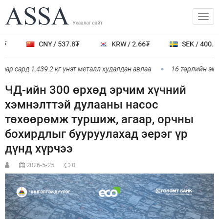
CNY / 537.8₮
KRW / 2.66₮
SEK / 400.1₮
 сард 1,439.2 кг үнэт металл худалдан авлаа
16 төрлийн эмийг
ЧД-ийн 300 өрхөд эрчим хүчний
хэмнэлттэй дулааны насос
төхөөрөмж туршиж, агаар, орчны
бохирдлыг бууруулахад эерэг үр
дүнд хүрчээ
2026-5-25
0