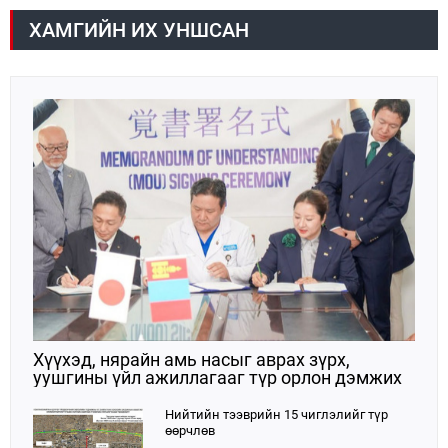
батлагдлаа.
ХАМГИЙН ИХ УНШСАН
Хүүхэд, нярайн амь насыг аврах зүрх,
уушгины үйл ажиллагааг түр орлон дэмжих
ЭКМО технологийг ЭХЭМҮТ-д нэвтрүүлнэ
Нийтийн тээврийн 15 чиглэлийг түр
өөрчлөв