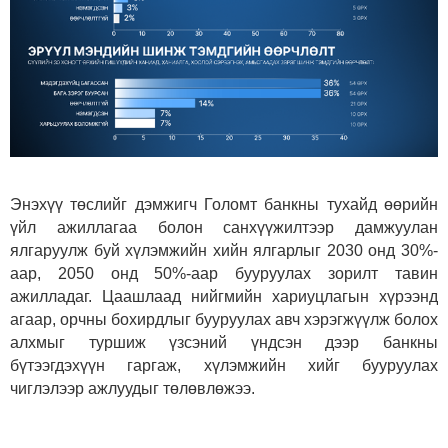
Энэхүү төслийг дэмжигч Голомт банкны тухайд өөрийн
үйл ажиллагаа болон санхүүжилтээр дамжуулан
ялгаруулж буй хүлэмжийн хийн ялгарлыг 2030 онд 30%-
аар, 2050 онд 50%-аар бууруулах зорилт тавин
ажилладаг. Цаашлаад нийгмийн хариуцлагын хүрээнд
агаар, орчны бохирдлыг бууруулах авч хэрэгжүүлж болох
алхмыг туршиж үзсэний үндсэн дээр банкны
бүтээгдэхүүн гаргаж, хүлэмжийн хийг бууруулах
чиглэлээр ажлуудыг төлөвлөжээ.