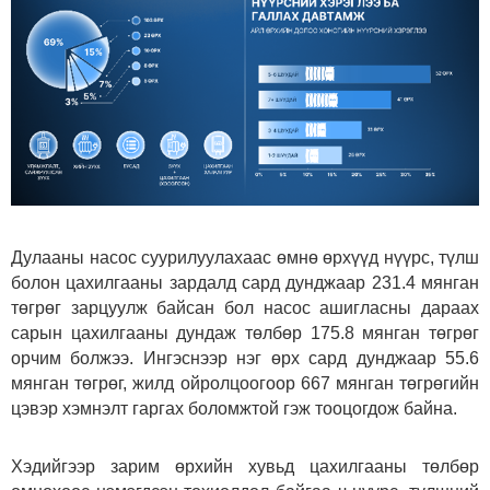
Дулааны насос суурилуулахаас өмнө өрхүүд нүүрс, түлш
болон цахилгааны зардалд сард дунджаар 231.4 мянган
төгрөг зарцуулж байсан бол насос ашигласны дараах
сарын цахилгааны дундаж төлбөр 175.8 мянган төгрөг
орчим болжээ. Ингэснээр нэг өрх сард дунджаар 55.6
мянган төгрөг, жилд ойролцоогоор 667 мянган төгрөгийн
цэвэр хэмнэлт гаргах боломжтой гэж тооцогдож байна.
Хэдийгээр зарим өрхийн хувьд цахилгааны төлбөр