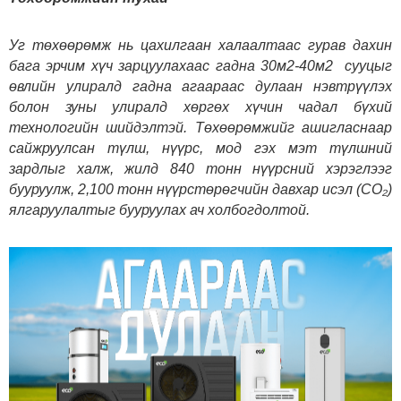
Уг төхөөрөмж нь цахилгаан халаалтаас гурав дахин
бага эрчим хүч зарцуулахаас гадна 30м2-40м2 сууцыг
өвлийн улиралд гадна агаараас дулаан нэвтрүүлэх
болон зуны улиралд хөргөх хүчин чадал бүхий
технологийн шийдэлтэй. Төхөөрөмжийг ашигласнаар
сайжруулсан түлш, нүүрс, мод гэх мэт түлшний
зардлыг халж, жилд 840 тонн нүүрсний хэрэглээг
бууруулж, 2,100 тонн
нүүрстөрөгчийн давхар исэл (CO₂)
ялгаруулалтыг бууруулах ач холбогдолтой.