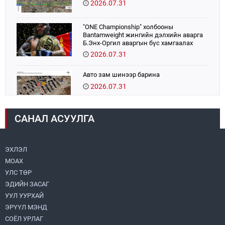
2026.07.31
"ONE Championship" холбооны
Bantamweight жингийн дэлхийн аварга
Б.Энх-Оргил аваргын бүс хамгаалах
тулаанаа өнөөдөр хийнэ.
2026.07.31
Авто зам шинээр барина
2026.07.31
САНАЛ АСУУЛГА
Шадар сайд Н.Номтойбаяр Хэнтий
аймагт ажиллаж байна
2026.07.31
ЭХЛЭЛ
МОАХ
Бага орлоготой иргэдийн орлогод татвар
ногдуулахгүй байх эрх зүйн орчныг
УЛС ТӨР
бүрдүүллээ
ЭДИЙН ЗАСАГ
2026.07.30
УУЛ УУРХАЙ
ЭРҮҮЛ МЭНД
Их, дээд сургууль, коллежийн хичээл
есдүгээр сарын 1-нээс цахимаар эхэлнэ
СОЁЛ УРЛАГ