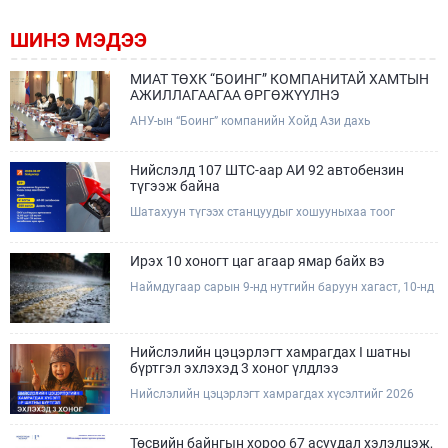
ШИНЭ МЭДЭЭ
МИАТ ТӨХК “БОИНГ” КОМПАНИТАЙ ХАМТЫН
АЖИЛЛАГААГАА ӨРГӨЖҮҮЛНЭ
АНУ-ын “Боинг” компанийн Хойд Ази дахь
арилжааны нисэх онгоцны борлуулалт,
маркетингийн асуудал хариуцсан Дэд ерөнхийлөгч
Жэф Эдвардс тэргүүтэй төлөөлөгчдийг Зам,
Нийслэлд 107 ШТС-аар АИ 92 автобензин
тээврийн сайд Б.Дэлгэрсайхан хүлээн авч уулзав.
түгээж байна
Шатахуун түгээх станцуудыг хошууныхаа тоог
нэмэгдүүлэх үүрэг, чиглэл өгч, ажиллаж байна.
Ирэх 10 хоногт цаг агаар ямар байх вэ
Наймдугаар сарын 9-нд нутгийн баруун хагаст, 10-нд
нутгийн зүүн хагаст, 11-нд нутгийн зүүн өмнөд
хэсгээр ахиухан хэмжээний бороо орох тул
болзошгүй үер, усны аюулаас анхаарна уу.
Нийслэлийн цэцэрлэгт хамрагдах I шатны
бүртгэл эхлэхэд 3 хоног үлдлээ
Нийслэлийн цэцэрлэгт хамрагдах хүсэлтийг 2026
оны 08 сарын 10-ны өдрөөс 08 сарын 23-ны өдрийг
дуустал "E-Mongolia" платформоор дамжуулан
цахимаар хүлээн авна.Хүүхдээ цэцэрлэгт хамруулах
Төсвийн байнгын хороо 67 асуудал хэлэлцэж,