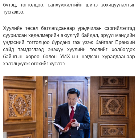
бүтэц, тогтолцоо, санхүүжилтийн шинэ зохицуулалтыг
тусгажээ.
Хуулийн төсөл батлагдсанаар урьдчилан сэргийлэлтэд
суурилсан хөдөлмөрийн аюулгүй байдал, эрүүл мэндийн
үндэсний тогтолцоо бүрдэнэ гэж үзэж байгааг Ерөнхий
сайд тэмдэглээд энэхүү хуулийн төслийг холбогдох
байнгын хороо болон УИХ-ын нэгдсэн хуралдаанаар
хэлэлцүүлж өгөхийг хүслээ.