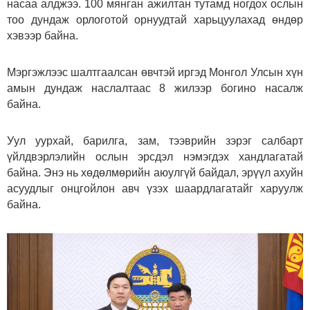
насаа алджээ. 100 мянган ажилтан тутамд ногдох ослын
тоо дундаж орлоготой орнуудтай харьцуулахад өндөр
хэвээр байна.
Мэргэжлээс шалтгаалсан өвчтэй иргэд Монгол Улсын хүн
амын дундаж наслалтаас 8 жилээр богино насалж
байна.
Уул уурхай, барилга, зам, тээврийн зэрэг салбарт
үйлдвэрлэлийн ослын эрсдэл нэмэгдэх хандлагатай
байна. Энэ нь хөдөлмөрийн аюулгүй байдал, эрүүл ахуйн
асуудлыг онцгойлон авч үзэх шаардлагатайг харуулж
байна.