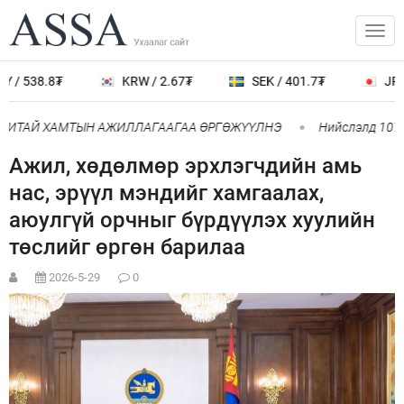
/ 538.8₮
KRW / 2.67₮
SEK / 401.7₮
JPY /
НИТАЙ ХАМТЫН АЖИЛЛАГААГАА ӨРГӨЖҮҮЛНЭ
Нийслэлд 107 Ш
Ажил, хөдөлмөр эрхлэгчдийн амь
нас, эрүүл мэндийг хамгаалах,
аюулгүй орчныг бүрдүүлэх хуулийн
төслийг өргөн барилаа
2026-5-29
0