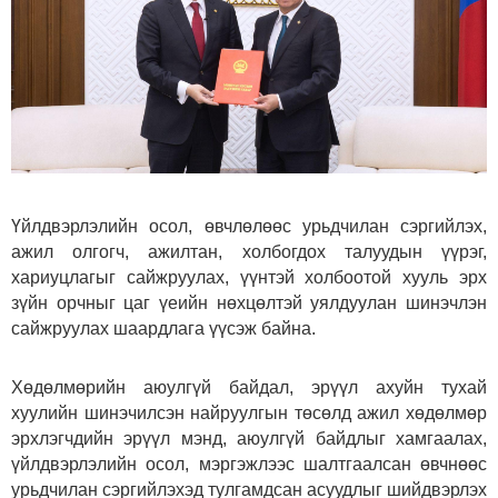
Үйлдвэрлэлийн осол, өвчлөлөөс урьдчилан сэргийлэх,
ажил олгогч, ажилтан, холбогдох талуудын үүрэг,
хариуцлагыг сайжруулах, үүнтэй холбоотой хууль эрх
зүйн орчныг цаг үеийн нөхцөлтэй уялдуулан шинэчлэн
сайжруулах шаардлага үүсэж байна.
Хөдөлмөрийн аюулгүй байдал, эрүүл ахуйн тухай
хуулийн шинэчилсэн найруулгын төсөлд ажил хөдөлмөр
эрхлэгчдийн эрүүл мэнд, аюулгүй байдлыг хамгаалах,
үйлдвэрлэлийн осол, мэргэжлээс шалтгаалсан өвчнөөс
урьдчилан сэргийлэхэд тулгамдсан асуудлыг шийдвэрлэх