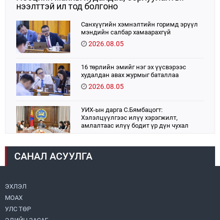
нээлттэй ил тод болгоно
Санхүүгийн хэмнэлтийн горимд эрүүл
мэндийн салбар хамаарахгүй
2026.08.05
16 төрлийн эмийг нэг эх үүсвэрээс
худалдан авах журмыг баталлаа
2026.08.05
УИХ-ын дарга С.Бямбацогт:
Хэлэлцүүлгээс илүү хэрэгжилт,
амлалтаас илүү бодит үр дүн чухал
2026.08.04
САНАЛ АСУУЛГА
Монголбанк 7 дугаар сард 1,439.2 кг үнэт
металл худалдан авлаа
2026.08.05
ЭХЛЭЛ
МОАХ
Монгол Улс “COP17”-д “Тал хээрийн
төлөвлөгөө”-гөө танилцуулна
УЛС ТӨР
2026.08.05