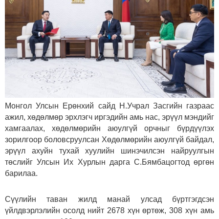
Монгол Улсын Ерөнхий сайд Н.Учрал Засгийн газраас
ажил, хөдөлмөр эрхлэгч иргэдийн амь нас, эрүүл мэндийг
хамгаалах, хөдөлмөрийн аюулгүй орчныг бүрдүүлэх
зорилгоор боловсруулсан Хөдөлмөрийн аюулгүй байдал,
эрүүл ахуйн тухай хуулийн шинэчилсэн найруулгын
төслийг Улсын Их Хурлын дарга С.Бямбацогтод өргөн
барилаа.
Сүүлийн таван жилд манай улсад бүртгэгдсэн
үйлдвэрлэлийн осолд нийт 2678 хүн өртөж, 308 хүн амь