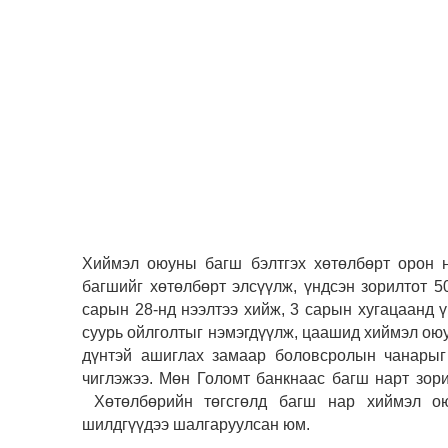
Хиймэл оюуны багш бэлтгэх хөтөлбөрт орон н
багшийг хөтөлбөрт элсүүлж, үндсэн зорилтот 50
сарын 28-нд нээлтээ хийж, 3 сарын хугацаанд
суурь ойлголтыг нэмэгдүүлж, цаашид хиймэл оюун
дүнтэй ашиглах замаар боловсролын чанарыг
чиглэжээ. Мөн Голомт банкнаас багш нарт зори
Хөтөлбөрийн төгсгөлд багш нар хиймэл ою
шилдгүүдээ шалгаруулсан юм.