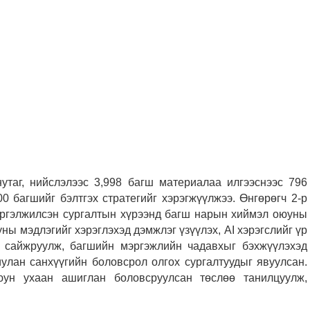
утаг, нийслэлээс 3,998 багш материалаа илгээснээс 796
0 багшийг бэлтгэх стратегийг хэрэгжүүлжээ. Өнгөрөгч 2-р
 үргэлжилсэн сургалтын хүрээнд багш нарын хиймэл оюуны
ы мэдлэгийг хэрэглэхэд дэмжлэг үзүүлэх, AI хэрэгслийг үр
 сайжруулж, багшийн мэргэжлийн чадавхыг бэхжүүлэхэд
улан санхүүгийн боловсрол олгох сургалтуудыг явуулсан.
ун ухаан ашиглан боловсруулсан төслөө танилцуулж,