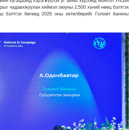
ийн хугацаанд хэрэгжүүлэх уг аяны хүрээнд Монгол Улсын
рыг чадавхжуулан хиймэл оюуны 2,500 хүний нөөц бэлтгэх
ш бэлтгэх бөгөөд 2026 оны хөтөлбөрийг Голомт банкны