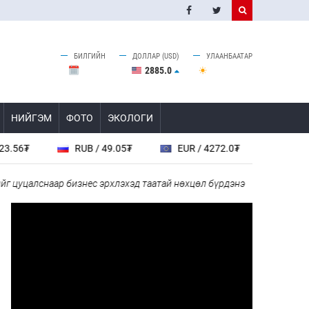
БИЛГИЙН
ДОЛЛАР (USD)
УЛААНБААТАР
2885.0
НИЙГЭМ
ФОТО
ЭКОЛОГИ
RUB / 49.05₮
EUR / 4272.0₮
CHF / 4618.0₮
аар бизнес эрхлэхэд таатай нөхцөл бүрдэнэ
Н.Номтойбаяр: Ай