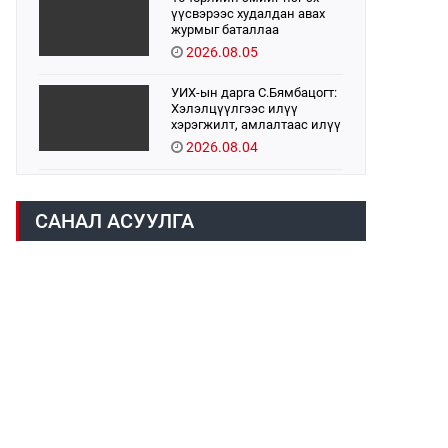
үүсвэрээс худалдан авах
журмыг баталлаа
2026.08.05
УИХ-ын дарга С.Бямбацогт:
Хэлэлцүүлгээс илүү
хэрэгжилт, амлалтаас илүү
бодит үр дүн чухал
2026.08.04
Монголбанк 7 дугаар сард
1,439.2 кг үнэт металл
САНАЛ АСУУЛГА
худалдан авлаа
2026.08.05
Монгол Улс “COP17”-д “Тал
хээрийн төлөвлөгөө”-гөө
танилцуулна
2026.08.05
Нийслэлийн Засаг дарга
бөгөөд Улаанбаатар хотын
Захирагч Б.Пүрэвдагва ХУД-
ийн 12,13, 14-р хорооны үер,
2026.08.04
усны эрсдэлтэй цэгүүдэд