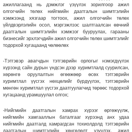
ажиллагаанд нь дэмжлэг үзүүлэх зорилгоор ажил
олгогчийн төлөх нийгмийн даатгалын шимтгэлийн
хэмжээнд хязгаар тогтоох, ажил олгогчийн төлөх
үйлдвэрлэлийн осол, мэргэжлээс шалтгаалсан өвчний
даатгалын шимтгэлийн хэмжээг бууруулах, гарааны
бизнесийг эрхлэгчдийн ажил олгогчийн төлөх шимтгэлийг
тодорхой хугацаанд чөлөөлөх
-Тэтгэвэр авагчдын тэтгэврийн орлогыг нэмэгдүүлэх
хүрээнд сайн дурын үндсэн дээр хуримтлалд суурилсан,
хөрөнгө оруулалтын өгөөжөөр өсөх тэтгэврийн
хуримтлал үүсгэх нөхцөлийг бүрдүүлэх, тэтгэврийн
мөнгөн хуримтлал үүсгэх даатгуулагчид төрөөс тодорхой
хугацаанд урамшуулал олгох;
-Нийгмийн даатгалын хамрах хүрээг өргөжүүлж,
нийгмийн хамгааллын баталгааг хүрээнд анх удаа
нийгмийн даатгалд хамрагдсан тохиолдолд тэтгэврийн
даатгалын шимтгэлийн хөнгөлөлт үзүүлэх, ажил