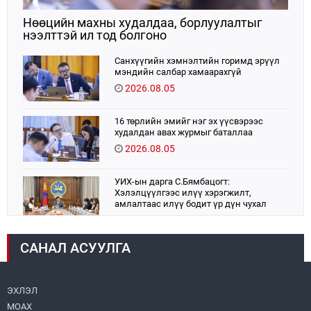
Нөөцийн махны худалдаа, борлуулалтыг
нээлттэй ил тод болгоно
Санхүүгийн хэмнэлтийн горимд эрүүл
мэндийн салбар хамаарахгүй
2026.08.05
16 төрлийн эмийг нэг эх үүсвэрээс
худалдан авах журмыг баталлаа
2026.08.05
УИХ-ын дарга С.Бямбацогт:
Хэлэлцүүлгээс илүү хэрэгжилт,
амлалтаас илүү бодит үр дүн чухал
2026.08.04
САНАЛ АСУУЛГА
Монголбанк 7 дугаар сард 1,439.2 кг үнэт
металл худалдан авлаа
2026.08.05
ЭХЛЭЛ
МОАХ
Монгол Улс “COP17”-д “Тал хээрийн