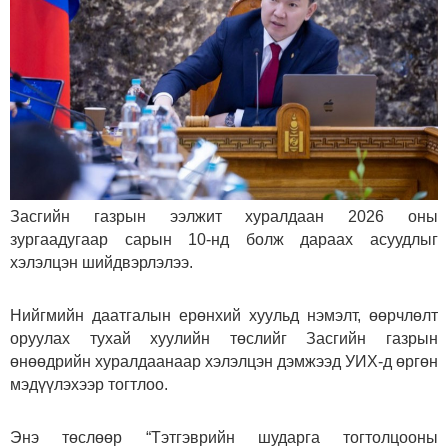
Засгийн газрын ээлжит хуралдаан 2026 оны
зургаадугаар сарын 10-нд болж дараах асуудлыг
хэлэлцэн шийдвэрлэлээ.
Нийгмийн даатгалын ерөнхий хуульд нэмэлт, өөрчлөлт
оруулах тухай хуулийн төслийг Засгийн газрын
өнөөдрийн хуралдаанаар хэлэлцэн дэмжээд УИХ-д өргөн
мэдүүлэхээр тогтлоо.
Энэ төслөөр “Тэтгэврийн шударга тогтолцооны