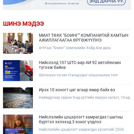
ШИНЭ МЭДЭЭ
МИАТ ТӨХК “БОИНГ” КОМПАНИТАЙ ХАМТЫН
АЖИЛЛАГААГАА ӨРГӨЖҮҮЛНЭ
АНУ-ын “Боинг” компанийн Хойд Ази дахь
арилжааны нисэх онгоцны борлуулалт,
маркетингийн асуудал хариуцсан Дэд ерөнхийлөгч
Жэф Эдвардс тэргүүтэй төлөөлөгчдийг Зам,
Нийслэлд 107 ШТС-аар АИ 92 автобензин
тээврийн сайд Б.Дэлгэрсайхан хүлээн авч уулзав.
түгээж байна
Шатахуун түгээх станцуудыг хошууныхаа тоог
нэмэгдүүлэх үүрэг, чиглэл өгч, ажиллаж байна.
Ирэх 10 хоногт цаг агаар ямар байх вэ
Наймдугаар сарын 9-нд нутгийн баруун хагаст, 10-нд
нутгийн зүүн хагаст, 11-нд нутгийн зүүн өмнөд
хэсгээр ахиухан хэмжээний бороо орох тул
болзошгүй үер, усны аюулаас анхаарна уу.
Нийслэлийн цэцэрлэгт хамрагдах I шатны
бүртгэл эхлэхэд 3 хоног үлдлээ
Нийслэлийн цэцэрлэгт хамрагдах хүсэлтийг 2026