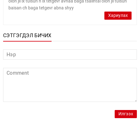
olon jil ix tulsun n ix tetgevr avnaa baga tsalintai olon jil tulsun
baisan ch baga tetgevr abna shyy
Хариулах
СЭТГЭГДЭЛ БИЧИХ
Илгээх