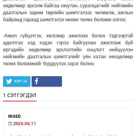
хөдөлмөр эрхэлж байгаа оюутан, суралцагчийг нийгмийн
даатгалын зарим төрлийн шимтгэлээс чөлөөлж, ажлын
байранд гараад шимтгэлээ нөхөн төлөх боломж олгох;
-Ажил гүйцэтгэх, хөлсөөр ажиллах болон тэдгээртэй
адилтгах хэд хэдэн гэрээ байгуулан ажиллаж буй
иргэдийн хөдөлмөр эрхлэлтийн онцлогт нийцүүлэн
нийгмийн даатгалын шимтгэлийг уян хатан нөхцөлөөр
төлөх боломжийг бүрдүүлэх зэрэг болно.
ЖИРГЭХ
1 СЭТГЭГДЭЛ
IRGED
2026.06.11