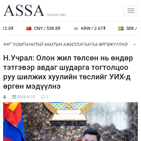
12.0₮
CNY / 538.8₮
KRW / 2.67₮
SEK / 40
ОИНГ” КОМПАНИТАЙ ХАМТЫН АЖИЛЛАГААГАА ӨРГӨЖҮҮЛНЭ
Н
Н.Учрал: Олон жил төлсөн нь өндөр
тэтгэвэр авдаг шударга тогтолцоо
руу шилжих хуулийн төслийг УИХ-д
өргөн мэдүүлнэ
2026-6-10
1