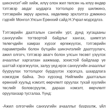
шинэчлэл”-ийг хийж, илүү олон жил төлсөн нь илүү өндөр
тэтгэвэр авдаг шударга тогтолцоо руу шилжинэ,
тэтгэврийн зөрүү арилна, хөдөлмөр эрхлэлтээ дэмжинэ
гэдгийг Монгол Улсын Ерөнхий сайд Н.Учрал мэдэгдлээ.
Тэтгэврийн даатгалын сангийн урт, дунд хугацааны
санхүүгийн тогтвортой байдлыг хангах, шимтгэл
төлөгчдийн хамрах хүрээг өргөжүүлэх, тэтгэврийн
параметрийн болон бүтцийн шинэчлэлийг даатгуулагч,
ажил олгогч, тэтгэвэр авагч болон улсын төсөвт үзүүлэх
ачааллыг харгалзан аажмаар, зохистой байдлаар үе
шаттай хэрэгжүүлэх, залуу үед ирэх санхүүгийн ачааллыг
бууруулах тогтолцоог бүрдүүлэх хэрэгцээ, шаардлага
нэмэгдэж байна. Энэ хүрээнд Нийгмийн даатгалын
ерөнхий хуульд нэмэлт, өөрчлөлт оруулах тухай хуулийн
төслийг боловсруулж, дараах нэмэлт, өөрчлөлт
оруулахаар тусгалаа. Үүнд:
-Ажил олгогчийн санхүүгийн ачааллыг бууруулж, үйл