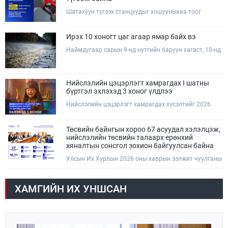
Шатахуун түгээх станцуудыг хошууныхаа тоог
нэмэгдүүлэх үүрэг, чиглэл өгч, ажиллаж байна.
Ирэх 10 хоногт цаг агаар ямар байх вэ
Наймдугаар сарын 9-нд нутгийн баруун хагаст, 10-нд
нутгийн зүүн хагаст, 11-нд нутгийн зүүн өмнөд
хэсгээр ахиухан хэмжээний бороо орох тул
болзошгүй үер, усны аюулаас анхаарна уу.
Нийслэлийн цэцэрлэгт хамрагдах I шатны
бүртгэл эхлэхэд 3 хоног үлдлээ
Нийслэлийн цэцэрлэгт хамрагдах хүсэлтийг 2026
оны 08 сарын 10-ны өдрөөс 08 сарын 23-ны өдрийг
дуустал "E-Mongolia" платформоор дамжуулан
цахимаар хүлээн авна.Хүүхдээ цэцэрлэгт хамруулах
Төсвийн байнгын хороо 67 асуудал хэлэлцэж,
үйлчилгээг авахдаа дараах зүйлсийг анхаарна уу.
нийслэлийн төсвийн талаарх ерөнхий
хяналтын сонсгол зохион байгуулсан байна
Улсын Их Хурлын 2026 оны хаврын ээлжит чуулганы
хугацаанд Төсвийн байнгын хороо эрхлэх
асуудлынхаа хүрээнд хууль санаачлагчаас өргөн
мэдүүлсэн хууль, Улсын Их Хурлын бусад
ХАМГИЙН ИХ УНШСАН
шийдвэрийн төслийг урьдчилан хэлэлцэж санал,
дүгнэлт гарган нэгдсэн хуралдаанд хэлэлцүүлэх,
Улсын Их Хурлын хяналтыг хэрэгжүүлэх, хуульд
тусгайлан заасан асуудлаар Улсын Их Хурлын
тогтоолын төсөл боловсруулах чиг үүргээ