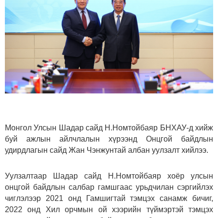
Монгол Улсын Шадар сайд Н.Номтойбаяр БНХАУ-д хийж
буй ажлын айлчлалын хүрээнд Онцгой байдлын
удирдлагын сайд Жан Чэнжунтай албан уулзалт хийлээ.
Уулзалтаар Шадар сайд Н.Номтойбаяр хоёр улсын
онцгой байдлын салбар гамшгаас урьдчилан сэргийлэх
чиглэлээр 2021 онд Гамшигтай тэмцэх санамж бичиг,
2022 онд Хил орчмын ой хээрийн түймэртэй тэмцэх