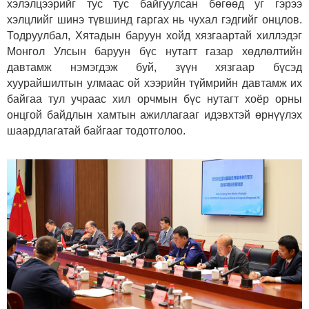
хэлэлцээрийг тус тус байгуулсан бөгөөд уг гэрээ
хэлцлийг шинэ түвшинд гаргах нь чухал гэдгийг онцлов.
Тодруулбал, Хятадын баруун хойд хязгаартай хиллэдэг
Монгол Улсын баруун бүс нутагт газар хөдлөлтийн
давтамж нэмэгдэж буй, зүүн хязгаар бүсэд
хуурайшилтын улмаас ой хээрийн түймрийн давтамж их
байгаа тул учраас хил орчмын бүс нутагт хоёр орны
онцгой байдлын хамтын ажиллагааг идэвхтэй өрнүүлэх
шаардлагатай байгааг тодотголоо.