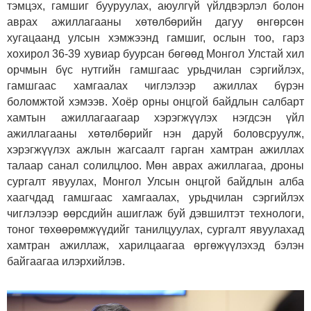
тэмцэх, гамшиг бууруулах, аюулгүй үйлдвэрлэл болон
аврах ажиллагааны хөтөлбөрийн дагуу өнгөрсөн
хугацаанд улсын хэмжээнд гамшиг, ослын тоо, гарз
хохирол 36-39 хувиар буурсан бөгөөд Монгол Улстай хил
орчмын бүс нутгийн гамшгаас урьдчилан сэргийлэх,
гамшгаас хамгаалах чиглэлээр ажиллах бүрэн
боломжтой хэмээв. Хоёр орны онцгой байдлын салбарт
хамтын ажиллагаагаар хэрэгжүүлэх нэгдсэн үйл
ажиллагааны хөтөлбөрийг нэн даруй боловсруулж,
хэрэгжүүлэх ажлын жагсаалт гарган хамтран ажиллах
талаар санал солилцлоо. Мөн аврах ажиллагаа, дроны
сургалт явуулах, Монгол Улсын онцгой байдлын алба
хаагчдад гамшгаас хамгаалах, урьдчилан сэргийлэх
чиглэлээр өөрсдийн ашиглаж буй дэвшилтэт технологи,
тоног төхөөрөмжүүдийг танилцуулах, сургалт явуулахад
хамтран ажиллаж, харилцаагаа өргөжүүлэхэд бэлэн
байгаагаа илэрхийлэв.