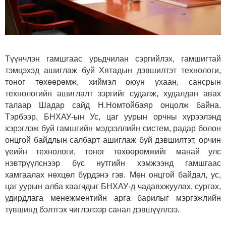
Түүнчлэн гамшгаас урьдчилан сэргийлэх, гамшигтай
тэмцэхэд ашиглаж буй Хятадын дэвшилтэт технологи,
тоног төхөөрөмж, хиймэл оюун ухаан, сансрын
технологийн ашиглалт зэргийг судалж, худалдан авах
талаар Шадар сайд Н.Номтойбаяр онцолж байна.
Тэрбээр, БНХАУ-ын Ус, цаг уурын орчны хүрээлэнд
хэрэглэж буй гамшгийн мэдээллийн систем, радар болон
онцгой байдлын салбарт ашиглаж буй дэвшилтэт, орчин
үеийн технологи, тоног төхөөрөмжийг манай улс
нэвтрүүлснээр бүс нутгийн хэмжээнд гамшгаас
хамгаалах нөхцөл бүрдэнэ гэв. Мөн онцгой байдал, ус,
цаг уурын алба хаагчдыг БНХАУ-д чадавхжуулах, сургах,
удирдлага менежментийн арга барилыг мэргэжлийн
түвшинд бэлтгэх чиглэлээр санал дэвшүүллээ.