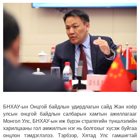
БНХАУ-ын Онцгой байдлын удирдлагын сайд Жан хоёр
улсын онцгой байдлын салбарын хамтын ажиллагааг
Монгол Улс, БНХАУ-ын иж бүрэн стратегийн түншлэлийн
харилцааны гол амжилтын нэг нь болгохыг хүсэж буйгаа
онцлон тэмдэглэлээ. Тэрбээр, Хятад Улс гамшигтай