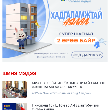
ШИНЭ МЭДЭЭ
МИАТ ТӨХК “БОИНГ” КОМПАНИТАЙ ХАМТЫН
АЖИЛЛАГААГАА ӨРГӨЖҮҮЛНЭ
АНУ-ын “Боинг” компанийн Хойд Ази дахь
арилжааны нисэх онгоцны борлуулалт,
маркетингийн асуудал хариуцсан Дэд ерөнхийлөгч
Жэф Эдвардс тэргүүтэй төлөөлөгчдийг Зам,
Нийслэлд 107 ШТС-аар АИ 92 автобензин
тээврийн сайд Б.Дэлгэрсайхан хүлээн авч уулзав.
түгээж байна