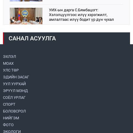
УИХ-ын дарга С.Бямбацогт:
Хэлэлцүүлгээс илүү хэрэгжилт,
амлалтаас илүү бодит үр дүн чухал
2026.08.04
САНАЛ АСУУЛГА
Монголбанк 7 дугаар сард 1,439.2 кг үнэт
металл худалдан авлаа
2026.08.05
ЭХЛЭЛ
МОАХ
Монгол Улс “COP17”-д “Тал хээрийн
төлөвлөгөө”-гөө танилцуулна
УЛС ТӨР
2026.08.05
ЭДИЙН ЗАСАГ
УУЛ УУРХАЙ
Нийслэлийн Засаг дарга бөгөөд
ЭРҮҮЛ МЭНД
Улаанбаатар хотын Захирагч
СОЁЛ УРЛАГ
Б.Пүрэвдагва ХУД-ийн 12,13, 14-р
хорооны үер, усны эрсдэлтэй цэгүүдэд
СПОРТ
2026.08.04
ажиллалаа
БОЛОВСРОЛ
НИЙГЭМ
УИХ-ын асуулгын цагийг гурван удаа
зохион байгуулж, гишүүдийн асуултыг
ФОТО
Ерөнхий сайдад хүргүүлж, цахим
ЭКОЛОГИ
хуудаст байршуулжээ