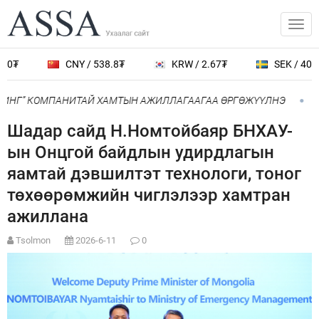
₮
CNY / 538.8₮
KRW / 2.67₮
SEK / 401.7₮
ИНГ” КОМПАНИТАЙ ХАМТЫН АЖИЛЛАГААГАА ӨРГӨЖҮҮЛНЭ
Ний
Шадар сайд Н.Номтойбаяр БНХАУ-
ын Онцгой байдлын удирдлагын
яамтай дэвшилтэт технологи, тоног
төхөөрөмжийн чиглэлээр хамтран
ажиллана
Tsolmon
2026-6-11
0