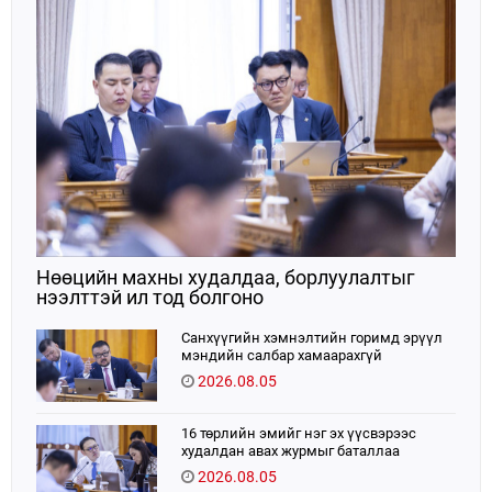
хэрэгжүүлэн ажиллажээ.
Нөөцийн махны худалдаа, борлуулалтыг
нээлттэй ил тод болгоно
Санхүүгийн хэмнэлтийн горимд эрүүл
мэндийн салбар хамаарахгүй
2026.08.05
16 төрлийн эмийг нэг эх үүсвэрээс
худалдан авах журмыг баталлаа
2026.08.05