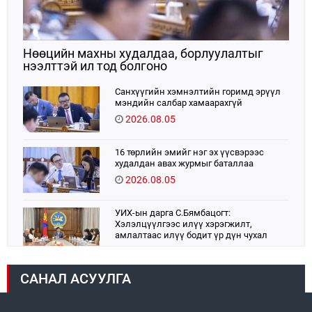
Нөөцийн махны худалдаа, борлуулалтыг
нээлттэй ил тод болгоно
Санхүүгийн хэмнэлтийн горимд эрүүл
мэндийн салбар хамаарахгүй
2026.08.05
16 төрлийн эмийг нэг эх үүсвэрээс
худалдан авах журмыг баталлаа
2026.08.05
УИХ-ын дарга С.Бямбацогт:
Хэлэлцүүлгээс илүү хэрэгжилт,
амлалтаас илүү бодит үр дүн чухал
2026.08.04
САНАЛ АСУУЛГА
Монголбанк 7 дугаар сард 1,439.2 кг үнэт
металл худалдан авлаа
2026.08.05