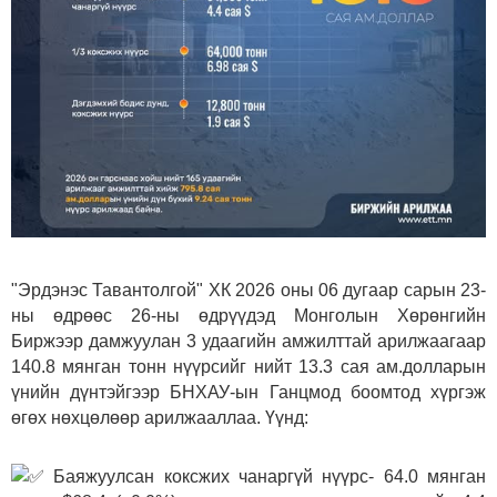
"Эрдэнэс Тавантолгой" ХК 2026 оны 06 дугаар сарын 23-
ны өдрөөс 26-ны өдрүүдэд Монголын Хөрөнгийн
Биржээр дамжуулан 3 удаагийн амжилттай арилжаагаар
140.8 мянган тонн нүүрсийг нийт 13.3 сая ам.долларын
үнийн дүнтэйгээр БНХАУ-ын Ганцмод боомтод хүргэж
өгөх нөхцөлөөр арилжааллаа. Үүнд:
Баяжуулсан коксжих чанаргүй нүүрс- 64.0 мянган