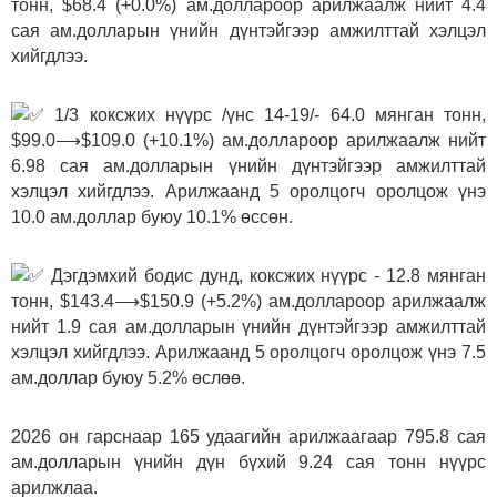
тонн, $68.4 (+0.0%) ам.доллароор арилжаалж нийт 4.4
сая ам.долларын үнийн дүнтэйгээр амжилттай хэлцэл
хийгдлээ.
1/3 коксжих нүүрс /үнс 14-19/- 64.0 мянган тонн,
$99.0⟶$109.0 (+10.1%) ам.доллароор арилжаалж нийт
6.98 сая ам.долларын үнийн дүнтэйгээр амжилттай
хэлцэл хийгдлээ. Арилжаанд 5 оролцогч оролцож үнэ
10.0 ам.доллар буюу 10.1% өссөн.
Дэгдэмхий бодис дунд, коксжих нүүрс - 12.8 мянган
тонн, $143.4⟶$150.9 (+5.2%) ам.доллароор арилжаалж
нийт 1.9 сая ам.долларын үнийн дүнтэйгээр амжилттай
хэлцэл хийгдлээ. Арилжаанд 5 оролцогч оролцож үнэ 7.5
ам.доллар буюу 5.2% өслөө.
2026 он гарснаар 165 удаагийн арилжаагаар 795.8 сая
ам.долларын үнийн дүн бүхий 9.24 сая тонн нүүрс
арилжлаа.