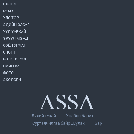
ЭХЛЭЛ
МОАХ
Монгол Улс “COP17”-д “Тал хээрийн
төлөвлөгөө”-гөө танилцуулна
УЛС ТӨР
2026.08.05
ЭДИЙН ЗАСАГ
УУЛ УУРХАЙ
Нийслэлийн Засаг дарга бөгөөд
ЭРҮҮЛ МЭНД
Улаанбаатар хотын Захирагч
СОЁЛ УРЛАГ
Б.Пүрэвдагва ХУД-ийн 12,13, 14-р
хорооны үер, усны эрсдэлтэй цэгүүдэд
СПОРТ
2026.08.04
ажиллалаа
БОЛОВСРОЛ
НИЙГЭМ
Н.Номтойбаяр: Аймгуудад тулгамдаж
буй асуудлуудыг долоо хоног бүр
ФОТО
Засгийн газрын хуралдаанд
ЭКОЛОГИ
танилцуулж, шийдвэрлүүлнэ
2026.08.06
“Хотын дарга сонсож байна” 150150
тусгай дугаарыг наймдугаар сарын 14-
нөөс ажиллуулж эхэлнэ
2026.08.06
Бидий тухай
Холбоо барих
УИХ-ын асуулгын цагийг гурван удаа
Сурталчилгаа байршуулах
Зар
зохион байгуулж, гишүүдийн асуултыг
Ерөнхий сайдад хүргүүлж, цахим