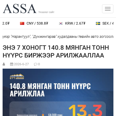
2.0₮
CNY / 538.8₮
KRW / 2.67₮
SEK / 401
үеэр "Нарантуул", "Дүнжингарав" худалдааны төвийн авто зогсоолыг 
ЭНЭ 7 ХОНОГТ 140.8 МЯНГАН ТОНН
НҮҮРС БИРЖЭЭР АРИЛЖААЛЛАА
2026-6-27
0