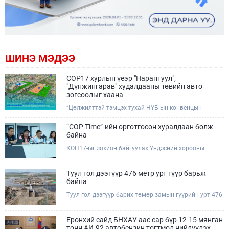
ШИНЭ МЭДЭЭ
COP17 хурлын үеэр "Нарантуул",
"Дүнжингарав" худалдааны төвийн авто
зогсоолыг хаана
“Цөлжилттэй тэмцэх тухай НҮБ-ын конвенцын
Талуудын 17 дугаар Бага хурал (COP17)” наймдугаар
сарын 17-28-ны өдрүүдэд Улаанбаатар хотод зохион
“COP Time”-ийн өргөтгөсөн хуралдаан болж
байгуулагдана.Хурлын үеэр Нарантуул, Дүнжингарав
байна
худалдааны төвүүдийн авто зогсоолыг түр хааж,
КОП17-ыг зохион байгуулах Үндэсний хорооны
тухайн чиглэлд нийтийн тээврийн хүртээмжийг
Ажлын албанаас хурлын бэлтгэл ажлын явц, уялдаа
нэмэгдүүлнэ.
холбоог хангах хүрээнд Бямба гараг бүр “COP Time”
дотоод хуралдааныг тогтмол зохион байгуулж ирсэн
Туул гол дээгүүр 476 метр урт гүүр барьж
билээ.Өнөөдөр “COP Time”-ийн сүүлийн хуралдааныг
байна
өргөтгөсөн хэлбэрээр зохион байгуулж байгаа
Туул гол дээгүүр барих төмөр замын гүүрийн урт 476
бөгөөд үүнд Үндэсний хорооны дэргэдэх дэд
метр бөгөөд барилгын ажил ид өрнөж байна.Энэ
хороодын гишүүд оролцож байна.
хэсэгт баригдах бетонон гүүр нь төмөр замын
хөдөлгөөнийг найдвартай, тасралтгүй нэвтрүүлэх
Ерөнхий сайд БНХАУ-аас сар бүр 12-15 мянган
чухал байгууламж бөгөөд уг ажлыг "Очирням" ХХК,
тонн АИ-92 автобензин тогтмол нийлүүлэх