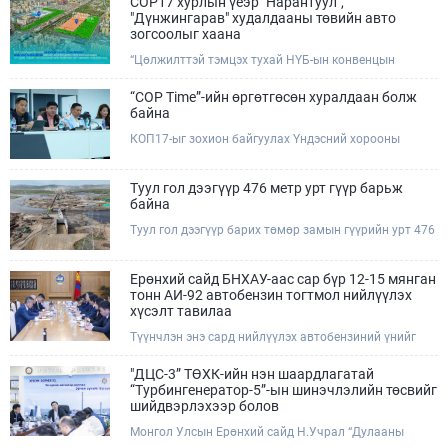
COP17 хурлын үеэр "Нарантуул",
"Дүнжингарав" худалдааны төвийн авто
зогсоолыг хаана
“Цөлжилттэй тэмцэх тухай НҮБ-ын конвенцын
Талуудын 17 дугаар Бага хурал (COP17)” наймдугаар
сарын 17-28-ны өдрүүдэд Улаанбаатар хотод зохион
“COP Time”-ийн өргөтгөсөн хуралдаан болж
байгуулагдана.Хурлын үеэр Нарантуул, Дүнжингарав
байна
худалдааны төвүүдийн авто зогсоолыг түр хааж,
КОП17-ыг зохион байгуулах Үндэсний хорооны
тухайн чиглэлд нийтийн тээврийн хүртээмжийг
Ажлын албанаас хурлын бэлтгэл ажлын явц, уялдаа
нэмэгдүүлнэ.
холбоог хангах хүрээнд Бямба гараг бүр “COP Time”
дотоод хуралдааныг тогтмол зохион байгуулж ирсэн
Туул гол дээгүүр 476 метр урт гүүр барьж
билээ.Өнөөдөр “COP Time”-ийн сүүлийн хуралдааныг
байна
өргөтгөсөн хэлбэрээр зохион байгуулж байгаа
Туул гол дээгүүр барих төмөр замын гүүрийн урт 476
бөгөөд үүнд Үндэсний хорооны дэргэдэх дэд
метр бөгөөд барилгын ажил ид өрнөж байна.Энэ
хороодын гишүүд оролцож байна.
хэсэгт баригдах бетонон гүүр нь төмөр замын
хөдөлгөөнийг найдвартай, тасралтгүй нэвтрүүлэх
Ерөнхий сайд БНХАУ-аас сар бүр 12-15 мянган
чухал байгууламж бөгөөд уг ажлыг "Очирням" ХХК,
тонн АИ-92 автобензин тогтмол нийлүүлэх
"Тэргүүн саруул зам" ХХК, "Хотгорзам" ХХК зэрэг
хүсэлт тавилаа
таван компани гүйцэтгэж байна.
Түүнчлэн энэ сард нийлүүлэх автобензиний үнийг
олон улсын зах зээлийн ханшаас өндөр, үнийг
бууруулах боломжийг судлахыг хүслээ. Тэрбээр
"ДЦС-3” ТӨХК-ийн нэн шаардлагатай
Монгол Улсад үүсээд буй шатахууны нөхцөл байдлыг
“Турбингенератор-5”-ын шинэчлэлийн төсвийг
шийдвэрлэхэд Иж бүрэн стратегийн түншлэл бүхий
шийдвэрлэхээр болов
БНХАУ-ын тал дэмжлэг үзүүлэх талаар БНХАУ-ын
Монгол Улсын Ерөнхий сайд Н.Учрал “Дулааны
Бүх Хятадын Ардын их хурлын дарга Жао Лөжи,
гуравдугаар цахилгаан станц” ТӨХК-д өнөөдөр