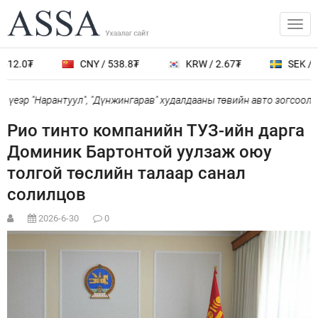
612.0₮
CNY / 538.8₮
KRW / 2.67₮
SEK / 4
үеэр "Нарантуул", "Дүнжингарав" худалдааны төвийн авто зогсоолыг
Рио тинто компанийн ТУЗ-ийн дарга
Доминик Бартонтой уулзаж оюу
толгой төслийн талаар санал
солилцов
2026-6-30
0