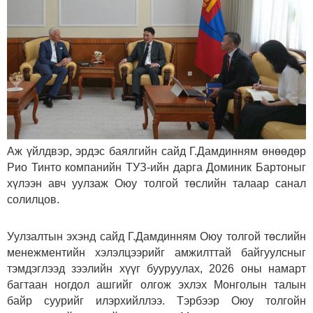
Аж үйлдвэр, эрдэс баялгийн сайд Г.Дамдинням өнөөдөр
Рио Тинто компанийн ТУЗ-ийн дарга Доминик Бартоныг
хүлээн авч уулзаж Оюу толгой төслийн талаар санал
солилцов.
Уулзалтын эхэнд сайд Г.Дамдинням Оюу толгой төслийн
менежментийн хэлэлцээрийг амжилттай байгуулсныг
тэмдэглээд зээлийн хүүг бууруулах, 2026 оны намарт
багтаан ногдол ашгийг олгож эхлэх Монголын талын
байр суурийг илэрхийллээ. Тэрбээр Оюу толгойн