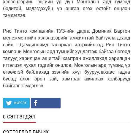
хэлэлцээрийн эцсийн үр дүн Монголын ард түмэнд
бодитой, мэдэгдэхүйц үр ашгаа өгөх ёстойг онцлон
тэмдэглэв.
Рио Тинто компанийн ТУЗ-ийн дарга Доминик Бартон
менежментийн хэлэлцээрийг амжилттай байгуулагдсанд
сайд Г.Дамдиннямд талархал илэрхийлээд Рио Тинто
компани Монголын ард түмнийг хүндэтгэж байгаа бөгөөд
талууд харилцан ашигтай хамтран ажиллахад харилцан
итгэлцэл чухал гэдгийг онцлов. Монголын ард түмэнд үр
өгөөжтэй байлгахад зээлийн хүүг бууруулахаас гадна
бусад олон орон зай, хамтран ажиллах хэлбэрүүд
байгааг тэмдэглэв.
ЖИРГЭХ
0 СЭТГЭГДЭЛ
СЭТГЭГДЭЛ БИЧИХ