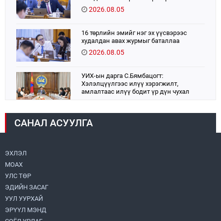
2026.08.05
16 төрлийн эмийг нэг эх үүсвэрээс
худалдан авах журмыг баталлаа
2026.08.05
УИХ-ын дарга С.Бямбацогт:
Хэлэлцүүлгээс илүү хэрэгжилт,
амлалтаас илүү бодит үр дүн чухал
2026.08.04
САНАЛ АСУУЛГА
Монголбанк 7 дугаар сард 1,439.2 кг үнэт
металл худалдан авлаа
2026.08.05
ЭХЛЭЛ
МОАХ
Монгол Улс “COP17”-д “Тал хээрийн
төлөвлөгөө”-гөө танилцуулна
УЛС ТӨР
2026.08.05
ЭДИЙН ЗАСАГ
УУЛ УУРХАЙ
Нийслэлийн Засаг дарга бөгөөд
ЭРҮҮЛ МЭНД
Улаанбаатар хотын Захирагч