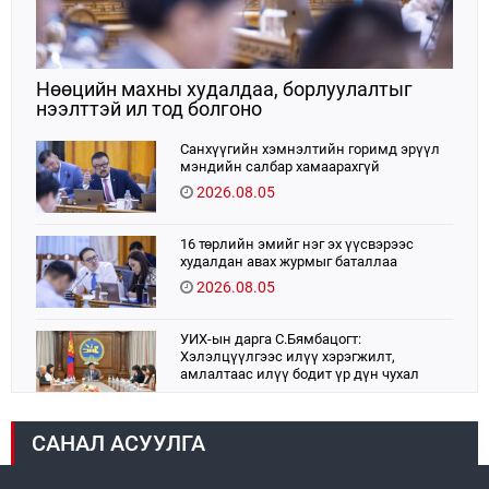
Нөөцийн махны худалдаа, борлуулалтыг
нээлттэй ил тод болгоно
Санхүүгийн хэмнэлтийн горимд эрүүл
мэндийн салбар хамаарахгүй
2026.08.05
16 төрлийн эмийг нэг эх үүсвэрээс
худалдан авах журмыг баталлаа
2026.08.05
УИХ-ын дарга С.Бямбацогт:
Хэлэлцүүлгээс илүү хэрэгжилт,
амлалтаас илүү бодит үр дүн чухал
2026.08.04
САНАЛ АСУУЛГА
Монголбанк 7 дугаар сард 1,439.2 кг үнэт
металл худалдан авлаа
2026.08.05