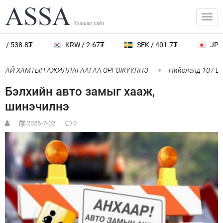
/ 538.8₮
KRW / 2.67₮
SEK / 401.7₮
JPY /
ИТАЙ ХАМТЫН АЖИЛЛАГААГАА ӨРГӨЖҮҮЛНЭ
Нийслэлд 107 ШТС
Бэлхийн авто замыг хааж,
шинэчилнэ
2026-7-02
0