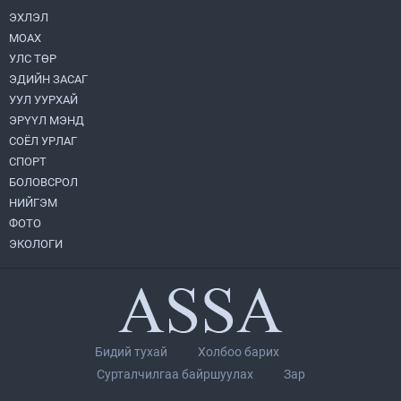
ЭХЛЭЛ
МОАХ
Монгол Улс “COP17”-д “Тал хээрийн
төлөвлөгөө”-гөө танилцуулна
УЛС ТӨР
2026.08.05
ЭДИЙН ЗАСАГ
УУЛ УУРХАЙ
УИХ-ын асуулгын цагийг гурван удаа
ЭРҮҮЛ МЭНД
зохион байгуулж, гишүүдийн асуултыг
СОЁЛ УРЛАГ
Ерөнхий сайдад хүргүүлж, цахим
хуудаст байршуулжээ
СПОРТ
2026.08.04
БОЛОВСРОЛ
НИЙГЭМ
Нийслэлийн Засаг дарга бөгөөд
Улаанбаатар хотын Захирагч
ФОТО
Б.Пүрэвдагва ХУД-ийн 12,13, 14-р
ЭКОЛОГИ
хорооны үер, усны эрсдэлтэй цэгүүдэд
2026.08.04
ажиллалаа
Улаанбаатарт өдөртөө 28 хэм дулаан
2026.08.04
Бидий тухай
Холбоо барих
П.Цэлмэг жюү жицүгийн Дэлхийн
Сурталчилгаа байршуулах
Зар
цомын аварга боллоо