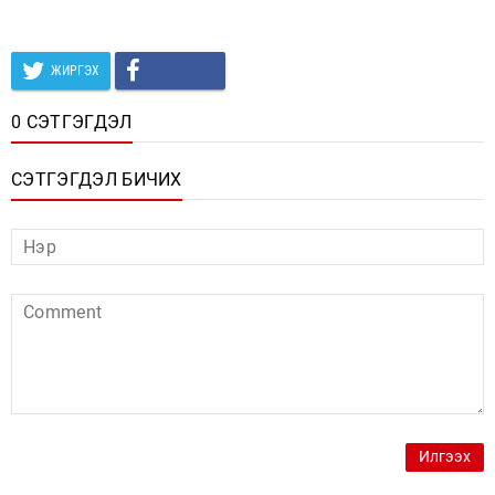
ЖИРГЭХ
0 СЭТГЭГДЭЛ
СЭТГЭГДЭЛ БИЧИХ
Илгээх