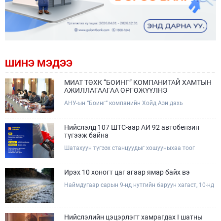
ШИНЭ МЭДЭЭ
МИАТ ТӨХК “БОИНГ” КОМПАНИТАЙ ХАМТЫН
АЖИЛЛАГААГАА ӨРГӨЖҮҮЛНЭ
АНУ-ын “Боинг” компанийн Хойд Ази дахь
арилжааны нисэх онгоцны борлуулалт,
маркетингийн асуудал хариуцсан Дэд ерөнхийлөгч
Жэф Эдвардс тэргүүтэй төлөөлөгчдийг Зам,
Нийслэлд 107 ШТС-аар АИ 92 автобензин
тээврийн сайд Б.Дэлгэрсайхан хүлээн авч уулзав.
түгээж байна
Шатахуун түгээх станцуудыг хошууныхаа тоог
нэмэгдүүлэх үүрэг, чиглэл өгч, ажиллаж байна.
Ирэх 10 хоногт цаг агаар ямар байх вэ
Наймдугаар сарын 9-нд нутгийн баруун хагаст, 10-нд
нутгийн зүүн хагаст, 11-нд нутгийн зүүн өмнөд
хэсгээр ахиухан хэмжээний бороо орох тул
болзошгүй үер, усны аюулаас анхаарна уу.
Нийслэлийн цэцэрлэгт хамрагдах I шатны