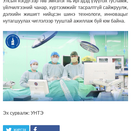
Улсын нэгдүгээр төв эмнэлэг нь иргэдэд үзүүлэх тусламж,
үйлчилгээний чанар, хүртээмжийг тасралтгүй сайжруулж,
дэлхийн жишигт нийцсэн шинэ технологи, инновацыг
нутагшуулах чиглэлээр тууштай ажиллаж буй юм байна.
Эх сурвалж: УНТЭ
ЖИРГЭХ