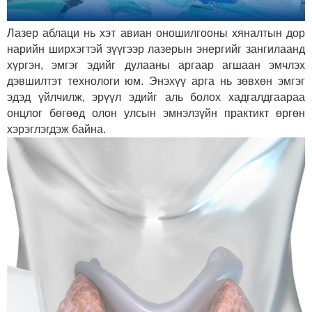
Лазер аблаци нь хэт авиан оношилгооны хяналтын дор
нарийн ширхэгтэй зүүгээр лазерын энергийг зангилаанд
хүргэн, эмгэг эдийг дулааны аргаар агшаан эмчлэх
дэвшилтэт технологи юм. Энэхүү арга нь зөвхөн эмгэг
эдэд үйлчилж, эрүүл эдийг аль болох хадгалдгаараа
онцлог бөгөөд олон улсын эмнэлзүйн практикт өргөн
хэрэглэгдэж байна.