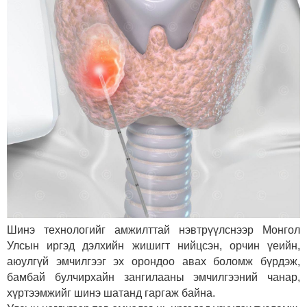
Шинэ технологийг амжилттай нэвтрүүлснээр Монгол
Улсын иргэд дэлхийн жишигт нийцсэн, орчин үеийн,
аюулгүй эмчилгээг эх орондоо авах боломж бүрдэж,
бамбай булчирхайн зангилааны эмчилгээний чанар,
хүртээмжийг шинэ шатанд гаргаж байна.