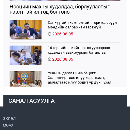
Нөөцийн махны худалдаа, борлуулалтыг
нээлттэй ил тод болгоно
Санхүүгийн хэмнэлтийн горимд эрүүл
мэндийн салбар хамаарахгүй
2026.08.05
16 төрлийн эмийг нэг эх үүсвэрээс
худалдан авах журмыг баталлаа
2026.08.05
УИХ-ын дарга С.Бямбацогт:
Хэлэлцүүлгээс илүү хэрэгжилт,
амлалтаас илүү бодит үр дүн чухал
2026.08.04
САНАЛ АСУУЛГА
Монголбанк 7 дугаар сард 1,439.2 кг үнэт
металл худалдан авлаа
2026.08.05
ЭХЛЭЛ
МОАХ
Монгол Улс “COP17”-д “Тал хээрийн