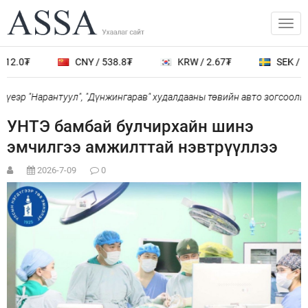
2.0₮
CNY / 538.8₮
KRW / 2.67₮
SEK / 401
еэр "Нарантуул", "Дүнжингарав" худалдааны төвийн авто зогсоолыг х
УНТЭ бамбай булчирхайн шинэ
эмчилгээ амжилттай нэвтрүүллээ
2026-7-09
0