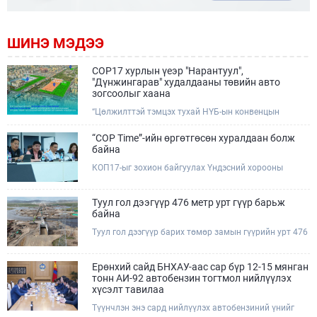
ШИНЭ МЭДЭЭ
COP17 хурлын үеэр "Нарантуул",
"Дүнжингарав" худалдааны төвийн авто
зогсоолыг хаана
“Цөлжилттэй тэмцэх тухай НҮБ-ын конвенцын
Талуудын 17 дугаар Бага хурал (COP17)” наймдугаар
сарын 17-28-ны өдрүүдэд Улаанбаатар хотод зохион
“COP Time”-ийн өргөтгөсөн хуралдаан болж
байгуулагдана.Хурлын үеэр Нарантуул, Дүнжингарав
байна
худалдааны төвүүдийн авто зогсоолыг түр хааж,
КОП17-ыг зохион байгуулах Үндэсний хорооны
тухайн чиглэлд нийтийн тээврийн хүртээмжийг
Ажлын албанаас хурлын бэлтгэл ажлын явц, уялдаа
нэмэгдүүлнэ.
холбоог хангах хүрээнд Бямба гараг бүр “COP Time”
дотоод хуралдааныг тогтмол зохион байгуулж ирсэн
Туул гол дээгүүр 476 метр урт гүүр барьж
билээ.Өнөөдөр “COP Time”-ийн сүүлийн хуралдааныг
байна
өргөтгөсөн хэлбэрээр зохион байгуулж байгаа
Туул гол дээгүүр барих төмөр замын гүүрийн урт 476
бөгөөд үүнд Үндэсний хорооны дэргэдэх дэд
метр бөгөөд барилгын ажил ид өрнөж байна.Энэ
хороодын гишүүд оролцож байна.
хэсэгт баригдах бетонон гүүр нь төмөр замын
хөдөлгөөнийг найдвартай, тасралтгүй нэвтрүүлэх
Ерөнхий сайд БНХАУ-аас сар бүр 12-15 мянган
чухал байгууламж бөгөөд уг ажлыг "Очирням" ХХК,
тонн АИ-92 автобензин тогтмол нийлүүлэх
"Тэргүүн саруул зам" ХХК, "Хотгорзам" ХХК зэрэг
хүсэлт тавилаа
таван компани гүйцэтгэж байна.
Түүнчлэн энэ сард нийлүүлэх автобензиний үнийг