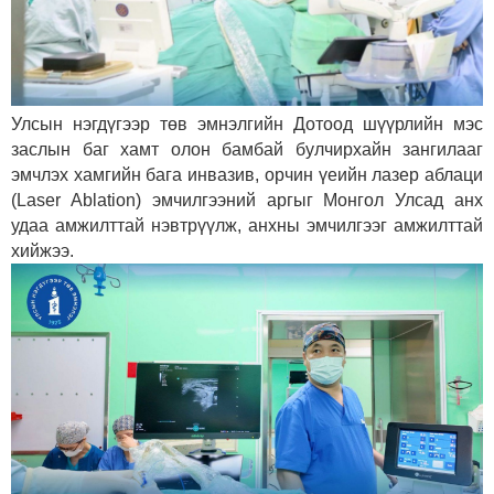
Улсын нэгдүгээр төв эмнэлгийн Дотоод шүүрлийн мэс
заслын баг хамт олон бамбай булчирхайн зангилааг
эмчлэх хамгийн бага инвазив, орчин үеийн лазер аблаци
(Laser Ablation) эмчилгээний аргыг Монгол Улсад анх
удаа амжилттай нэвтрүүлж, анхны эмчилгээг амжилттай
хийжээ.