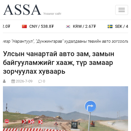
2.0₮
CNY / 538.8₮
KRW / 2.67₮
SEK / 401
еэр "Нарантуул", "Дүнжингарав" худалдааны төвийн авто зогсоолыг 
Улсын чанартай авто зам, замын
байгууламжийг хааж, түр замаар
зорчуулах хуваарь
2026-7-09
0