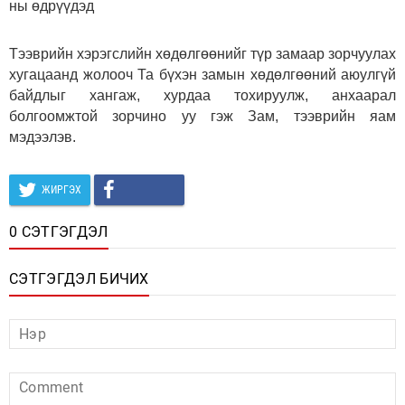
ны өдрүүдэд
Тээврийн хэрэгслийн хөдөлгөөнийг түр замаар зорчуулах
хугацаанд жолооч Та бүхэн замын хөдөлгөөний аюулгүй
байдлыг хангаж, хурдаа тохируулж, анхаарал
болгоомжтой зорчино уу гэж Зам, тээврийн яам
мэдээлэв.
ЖИРГЭХ
0 СЭТГЭГДЭЛ
СЭТГЭГДЭЛ БИЧИХ