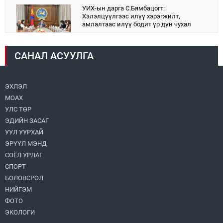
УИХ-ын дарга С.Бямбацогт:
Хэлэлцүүлгээс илүү хэрэгжилт,
амлалтаас илүү бодит үр дүн чухал
2026.08.04
САНАЛ АСУУЛГА
Монголбанк 7 дугаар сард 1,439.2 кг үнэт
металл худалдан авлаа
2026.08.05
ЭХЛЭЛ
МОАХ
Монгол Улс “COP17”-д “Тал хээрийн
төлөвлөгөө”-гөө танилцуулна
УЛС ТӨР
2026.08.05
ЭДИЙН ЗАСАГ
УУЛ УУРХАЙ
Нийслэлийн Засаг дарга бөгөөд
ЭРҮҮЛ МЭНД
Улаанбаатар хотын Захирагч
СОЁЛ УРЛАГ
Б.Пүрэвдагва ХУД-ийн 12,13, 14-р
хорооны үер, усны эрсдэлтэй цэгүүдэд
СПОРТ
2026.08.04
ажиллалаа
БОЛОВСРОЛ
НИЙГЭМ
УИХ-ын асуулгын цагийг гурван удаа
зохион байгуулж, гишүүдийн асуултыг
ФОТО
Ерөнхий сайдад хүргүүлж, цахим
ЭКОЛОГИ
хуудаст байршуулжээ
2026.08.04