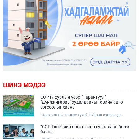
ШИНЭ МЭДЭЭ
COP17 хурлын үеэр "Нарантуул",
"Дүнжингарав" худалдааны төвийн авто
зогсоолыг хаана
“Цөлжилттэй тэмцэх тухай НҮБ-ын конвенцын
Талуудын 17 дугаар Бага хурал (COP17)” наймдугаар
сарын 17-28-ны өдрүүдэд Улаанбаатар хотод зохион
“COP Time”-ийн өргөтгөсөн хуралдаан болж
байгуулагдана.Хурлын үеэр Нарантуул, Дүнжингарав
байна
худалдааны төвүүдийн авто зогсоолыг түр хааж,