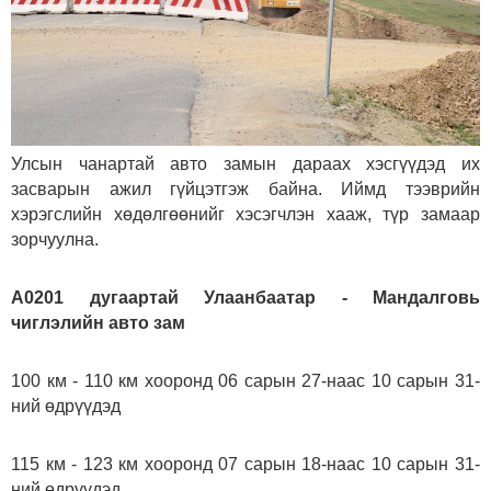
Улсын чанартай авто замын дараах хэсгүүдэд их
засварын ажил гүйцэтгэж байна. Иймд тээврийн
хэрэгслийн хөдөлгөөнийг хэсэгчлэн хааж, түр замаар
зорчуулна.
А0201 дугаартай Улаанбаатар - Мандалговь
чиглэлийн авто зам
100 км - 110 км хооронд 06 сарын 27-наас 10 сарын 31-
ний өдрүүдэд
115 км - 123 км хооронд 07 сарын 18-наас 10 сарын 31-
ний өдрүүдэд