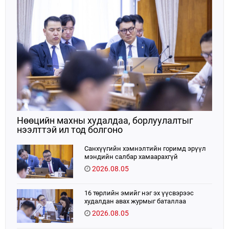
Нөөцийн махны худалдаа, борлуулалтыг
нээлттэй ил тод болгоно
Санхүүгийн хэмнэлтийн горимд эрүүл
мэндийн салбар хамаарахгүй
2026.08.05
16 төрлийн эмийг нэг эх үүсвэрээс
худалдан авах журмыг баталлаа
2026.08.05