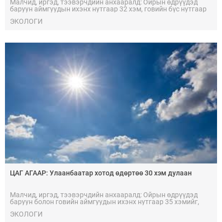
Малчид, иргэд, тээвэрчдийн анхааралд: Ойрын өдрүүдэд
баруун аймгуудын ихэнх нутгаар 32 хэм, говийн бүс нутгаар
36 хэмыг давж халах тул наршилт болон болзошгүй
ЭКОЛОГИ
эрсдэлээс сэрэмжтэй байхыг анхааруулж байна.
ЦАГ АГААР: Улаанбаатар хотод өдөртөө 30 хэм дулаан
Малчид, иргэд, тээвэрчдийн анхааралд: Ойрын өдрүүдэд
баруун болон говийн аймгуудын ихэнх нутгаар 35 хэмийг,
Говь-Алтай, Баянхонгор аймгуудын нутгийн өмнөд хэсгээр
ЭКОЛОГИ
40 хэмийг давж халах тул наршилт, болзошгүй эрсдэлээс