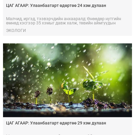
ЦАГ АГААР: Улаанбаатарт өдөртөө 24 хэм дулаан
Малчид, иргэд, тээвэрчдийн анхааралд: Өнөөдөр нутгийн
өмнөд хэсгээр 35 хэмыг давж халж, төвийн аймгуудын
нутгаар дуу цахилгаатай аадар бороо орох тул болзошгүй
ЭКОЛОГИ
наршилт, мөндөр, нөөлөг салхи, үер, усны аюулаас
сэрэмжтэй байхыг анхааруулж байна.
ЦАГ АГААР: Улаанбаатарт өдөртөө 29 хэм дулаан