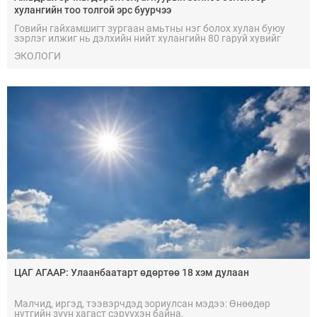
хулангийн тоо толгой эрс буурчээ
Говийн гайхамшигт зургаан амьтны нэг болох хулан буюу
зэрлэг илжиг нь дэлхийн нийт хулангийн 80 гаруй хувийг
нутагшуулдаг Монгол орны нэн ховор амьтдын нэг юм.
ЭКОЛОГИ
ЦАГ АГААР: Улаанбаатарт өдөртөө 18 хэм дулаан
Малчид, иргэд, тээвэрчдэд зориулсан мэдээ: Өнөөдөр
нутгийн зүүн хагаст сэрүүхэн байна.