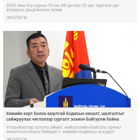
2026 оны 6-р сарын 10-ны 08 цагаас 20 цаг хүртэлх цаг
агаарын урьдчилсан төлөв
ЭКОЛОГИ
Химийн хорт болон аюултай бодисын хяналт, шалгалтыг
сайжруулах чиглэлээр сургалт зохион байгуулж байна
Улаанбаатар хотноо аймаг, нийслэлийн байгаль орчны
хяналтын улсын байцаагч, химийн бодисын асуудал
хариуцсан мэргэжилтнүүдэд зориулсан чадавхжуулах
ЭКОЛОГИ