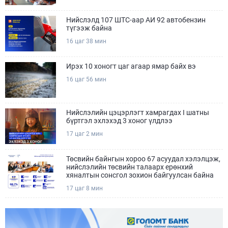
Нийслэлд 107 ШТС-аар АИ 92 автобензин
түгээж байна
16 цаг 38 мин
Ирэх 10 хоногт цаг агаар ямар байх вэ
16 цаг 56 мин
Нийслэлийн цэцэрлэгт хамрагдах I шатны
бүртгэл эхлэхэд 3 хоног үлдлээ
17 цаг 2 мин
Төсвийн байнгын хороо 67 асуудал хэлэлцэж,
нийслэлийн төсвийн талаарх ерөнхий
хяналтын сонсгол зохион байгуулсан байна
17 цаг 8 мин