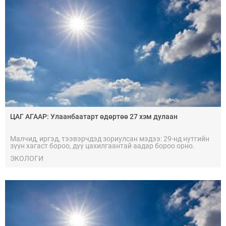
ЦАГ АГААР: Улаанбаатарт өдөртөө 27 хэм дулаан
Малчид, иргэд, тээвэрчдэд зориулсан мэдээ: 29-нд нутгийн
зүүн хагаст бороо, дуу цахилгаантай аадар бороо орно.
ЭКОЛОГИ