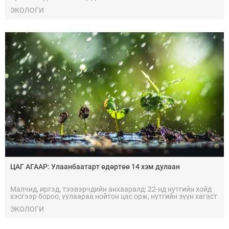
ЭКОЛОГИ
ЦАГ АГААР: Улаанбаатарт өдөртөө 14 хэм дулаан
Малчид, иргэд, тээвэрчдийн анхааралд: 22-нд нутгийн хойд
хэсгээр бороо, уулаараа нойтон цас орж, нутгийн зүүн хагаст
салхитай, сэрүүхэн байхыг анхааруулж байна.
ЭКОЛОГИ