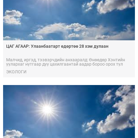
ЦАГ АГААР: Улаанбаатарт өдөртөө 28 хэм дулаан
Малчид, иргэд, тээвэрчдийн анхааралд: Өнөөдөр Хэнтийн
уулархаг нутгаар дуу цахилгаантай аадар бороо орох тул
болзошгүй үер ус, нөөлөг салхи, мөндөр, аянга цахилгааны
ЭКОЛОГИ
аюулаас сэрэмжтэй байхыг анхааруулж байна.