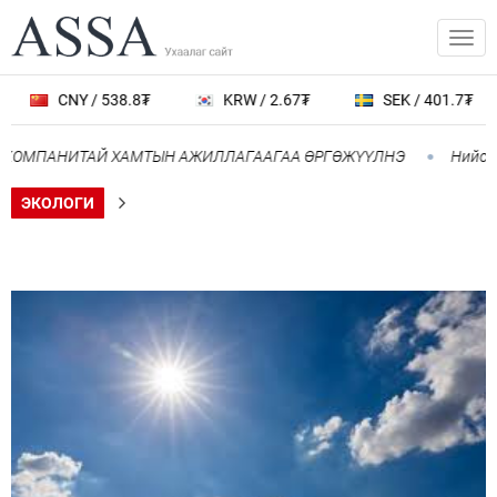
CNY / 538.8₮
KRW / 2.67₮
SEK / 401.7₮
ОМПАНИТАЙ ХАМТЫН АЖИЛЛАГААГАА ӨРГӨЖҮҮЛНЭ
Нийслэлд 1
ЭКОЛОГИ