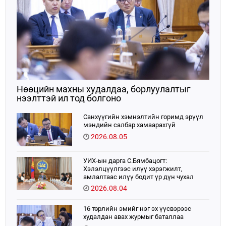
Нөөцийн махны худалдаа, борлуулалтыг
нээлттэй ил тод болгоно
Санхүүгийн хэмнэлтийн горимд эрүүл
мэндийн салбар хамаарахгүй
2026.08.05
УИХ-ын дарга С.Бямбацогт:
Хэлэлцүүлгээс илүү хэрэгжилт,
амлалтаас илүү бодит үр дүн чухал
2026.08.04
16 төрлийн эмийг нэг эх үүсвэрээс
худалдан авах журмыг баталлаа