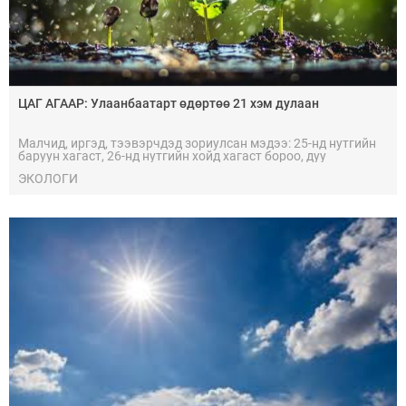
ЦАГ АГААР: Улаанбаатарт өдөртөө 21 хэм дулаан
Малчид, иргэд, тээвэрчдэд зориулсан мэдээ: 25-нд нутгийн
баруун хагаст, 26-нд нутгийн хойд хагаст бороо, дуу
цахилгаантай аадар бороо орно.
ЭКОЛОГИ