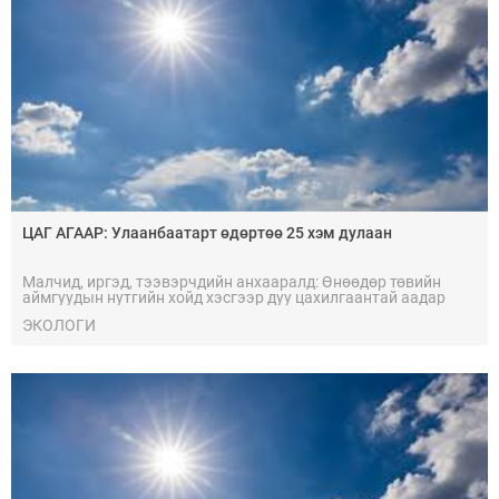
ЦАГ АГААР: Улаанбаатарт өдөртөө 25 хэм дулаан
Малчид, иргэд, тээвэрчдийн анхааралд: Өнөөдөр төвийн
аймгуудын нутгийн хойд хэсгээр дуу цахилгаантай аадар
бороо орох тул болзошгүй үер ус, нөөлөг салхи, мөндөр, аянга
ЭКОЛОГИ
цахилгааны аюулаас сэрэмжтэй байхыг анхааруулж байна.