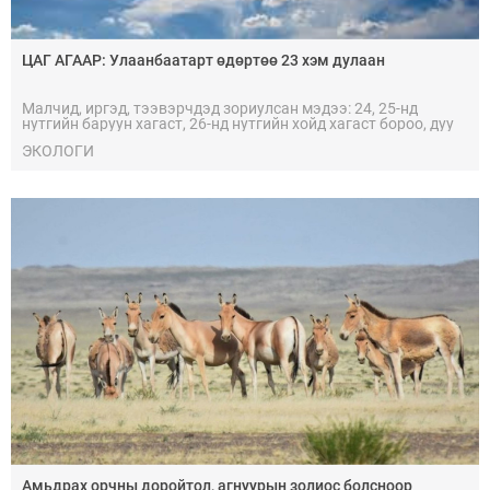
ЦАГ АГААР: Улаанбаатарт өдөртөө 23 хэм дулаан
Малчид, иргэд, тээвэрчдэд зориулсан мэдээ: 24, 25-нд
нутгийн баруун хагаст, 26-нд нутгийн хойд хагаст бороо, дуу
цахилгаантай аадар бороо орно.
ЭКОЛОГИ
Амьдрах орчны доройтол, агнуурын золиос болсноор