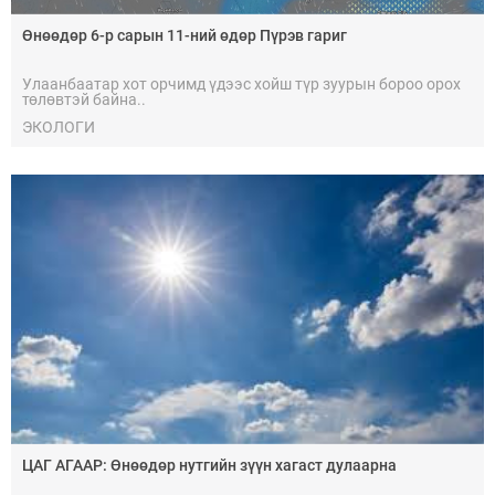
Өнөөдөр 6-р сарын 11-ний өдөр Пүрэв гариг
Улаанбаатар хот орчимд үдээс хойш түр зуурын бороо орох
төлөвтэй байна..
ЭКОЛОГИ
ЦАГ АГААР: Өнөөдөр нутгийн зүүн хагаст дулаарна