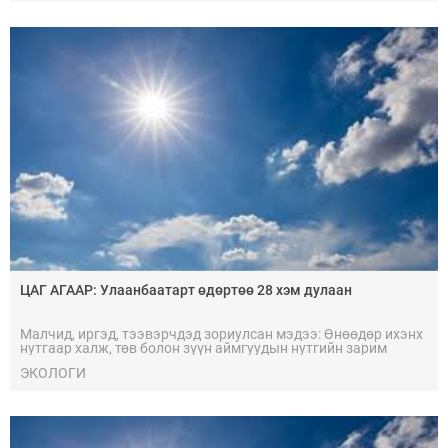
анхааруулж байна.
ЦАГ АГААР: Улаанбаатарт өдөртөө 28 хэм дулаан
Малчид, иргэд, тээвэрчдэд зориулсан мэдээ: Өнөөдөр ихэнх
нутгаар халж, төв болон зүүн аймгуудын нутгийн зарим
газраар дуу цахилгаантай аадар бороо орно.
ЭКОЛОГИ