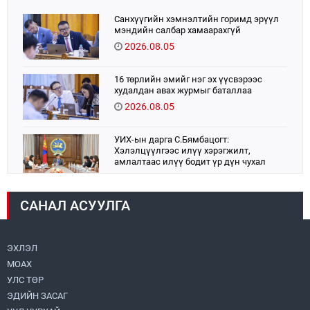
Санхүүгийн хэмнэлтийн горимд эрүүл
мэндийн салбар хамаарахгүй
2026.08.05
16 төрлийн эмийг нэг эх үүсвэрээс
худалдан авах журмыг баталлаа
2026.08.05
УИХ-ын дарга С.Бямбацогт:
Хэлэлцүүлгээс илүү хэрэгжилт,
амлалтаас илүү бодит үр дүн чухал
2026.08.04
САНАЛ АСУУЛГА
Монголбанк 7 дугаар сард 1,439.2 кг үнэт
металл худалдан авлаа
2026.08.05
ЭХЛЭЛ
МОАХ
Монгол Улс “COP17”-д “Тал хээрийн
төлөвлөгөө”-гөө танилцуулна
УЛС ТӨР
2026.08.05
ЭДИЙН ЗАСАГ