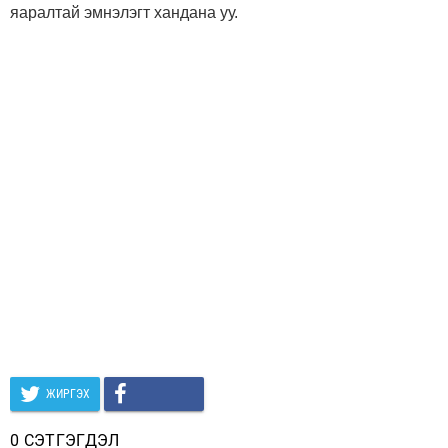
яаралтай эмнэлэгт хандана уу.
ЖИРГЭХ
0 СЭТГЭГДЭЛ