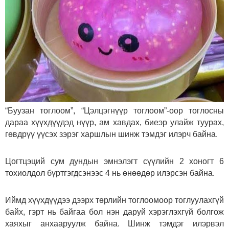
“Буузан тоглоом”, “Цэлцэгнүүр тоглоом”-оор тоглосны
дараа хүүхдүүдэд нүүр, ам хавдах, биеэр улайж туурах,
гөвдрүү үүсэх зэрэг харшлын шинж тэмдэг илэрч байна.
Цогтцэций сум дундын эмнэлэгт сүүлийн 2 хоногт 6
тохиолдол бүртгэгдсэнээс 4 нь өнөөдөр илэрсэн байна.
Иймд хүүхдүүдээ дээрх төрлийн тоглоомоор тоглуулахгүй
байх, гэрт нь байгаа бол нэн даруй хэрэглэхгүй болгож
хаяхыг анхааруулж байна. Шинж тэмдэг илэрвэл