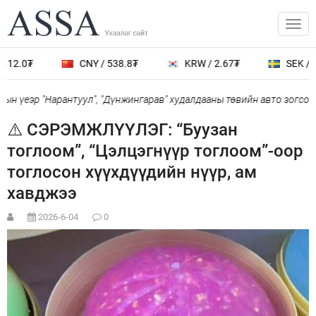
612.0₮
CNY / 538.8₮
KRW / 2.67₮
SEK / 4
н үеэр "Нарантуул", "Дүнжингарав" худалдааны төвийн авто зогсоол
⚠️ СЭРЭМЖЛҮҮЛЭГ: “Буузан
тоглоом”, “Цэлцэгнүүр тоглоом”-оор
тоглосон хүүхдүүдийн нүүр, ам
хавджээ
2026-6-04
0