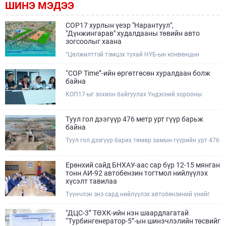
ШИНЭ МЭДЭЭ
COP17 хурлын үеэр "Нарантуул",
"Дүнжингарав" худалдааны төвийн авто
зогсоолыг хаана
“Цөлжилттэй тэмцэх тухай НҮБ-ын конвенцын
Талуудын 17 дугаар Бага хурал (COP17)” наймдугаар
сарын 17-28-ны өдрүүдэд Улаанбаатар хотод зохион
“COP Time”-ийн өргөтгөсөн хуралдаан болж
байгуулагдана.Хурлын үеэр Нарантуул, Дүнжингарав
байна
худалдааны төвүүдийн авто зогсоолыг түр хааж,
КОП17-ыг зохион байгуулах Үндэсний хорооны
тухайн чиглэлд нийтийн тээврийн хүртээмжийг
Ажлын албанаас хурлын бэлтгэл ажлын явц, уялдаа
нэмэгдүүлнэ.
холбоог хангах хүрээнд Бямба гараг бүр “COP Time”
дотоод хуралдааныг тогтмол зохион байгуулж ирсэн
Туул гол дээгүүр 476 метр урт гүүр барьж
билээ.Өнөөдөр “COP Time”-ийн сүүлийн хуралдааныг
байна
өргөтгөсөн хэлбэрээр зохион байгуулж байгаа
Туул гол дээгүүр барих төмөр замын гүүрийн урт 476
бөгөөд үүнд Үндэсний хорооны дэргэдэх дэд
метр бөгөөд барилгын ажил ид өрнөж байна.Энэ
хороодын гишүүд оролцож байна.
хэсэгт баригдах бетонон гүүр нь төмөр замын
хөдөлгөөнийг найдвартай, тасралтгүй нэвтрүүлэх
Ерөнхий сайд БНХАУ-аас сар бүр 12-15 мянган
чухал байгууламж бөгөөд уг ажлыг "Очирням" ХХК,
тонн АИ-92 автобензин тогтмол нийлүүлэх
"Тэргүүн саруул зам" ХХК, "Хотгорзам" ХХК зэрэг
хүсэлт тавилаа
таван компани гүйцэтгэж байна.
Түүнчлэн энэ сард нийлүүлэх автобензиний үнийг
олон улсын зах зээлийн ханшаас өндөр, үнийг
бууруулах боломжийг судлахыг хүслээ. Тэрбээр
"ДЦС-3” ТӨХК-ийн нэн шаардлагатай
Монгол Улсад үүсээд буй шатахууны нөхцөл байдлыг
“Турбингенератор-5”-ын шинэчлэлийн төсвийг