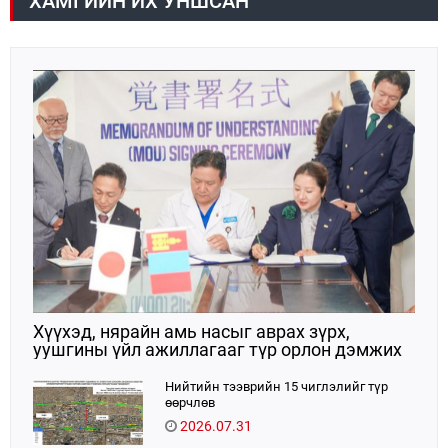
ХАМГИЙН ИХ УНШСАН
Хүүхэд, нярайн амь насыг аврах зүрх,
уушгины үйл ажиллагааг түр орлон дэмжих
ЭКМО технологийг ЭХЭМҮТ-д нэвтрүүлнэ
Нийтийн тээврийн 15 чиглэлийг түр
өөрчлөв
2026.07.31