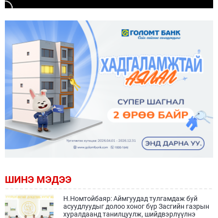
ШИНЭ МЭДЭЭ
Н.Номтойбаяр: Аймгуудад тулгамдаж буй
асуудлуудыг долоо хоног бүр Засгийн газрын
хуралдаанд танилцуулж, шийдвэрлүүлнэ