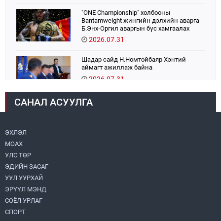
"ONE Championship" холбооны
Bantamweight жингийн дэлхийн аварга
Б.Энх-Оргил аваргын бүс хамгаалах
тулаанаа өнөөдөр хийнэ.
2026.07.31
Шадар сайд Н.Номтойбаяр Хэнтий
аймагт ажиллаж байна
2026.07.31
САНАЛ АСУУЛГА
Авто зам шинээр барина
2026.07.31
ЭХЛЭЛ
МОАХ
Хөвсгөл нуурын их цэвэрлэгээний аяны
хүрээнд 301 тонн хог хаягдлыг
УЛС ТӨР
төвлөрүүлжээ
ЭДИЙН ЗАСАГ
2026.07.31
УУЛ УУРХАЙ
ЭРҮҮЛ МЭНД
ЦАНХИЙН ЗҮҮН УУРХАЙН ГЭРЭЭТ
КОМПАНИУДАД ХӨНДЛӨНГИЙН АУДИТ
СОЁЛ УРЛАГ
ХИЙВ
СПОРТ
2026.07.31