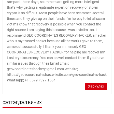
rampant these days, scammers are getting more intelligent
that's why getting a legitimate expert on recovery of stolen
crypto is so difficult. Most people have been scammed several
times and they give up on their funds. I'm hereby to let all scam
victims know that recovery is possible when you contact the
right source, i am saying this because I was a victim too. I
recommend GEO COORDINATES RECOVERY HACKER, a hacker
who is my trusted hacker because all the work I gave to them,
came out successfully. I thank you immensely GEO
COORDINATES RECOVERY HACKER for helping me recover my
Lost cryptocurrency. You can as well contact them if you have
similar issues through their Email Email:
geovcoordinateshacker@gmail.com Website;
https://geovcoordinateshac.wixsite.com/geo-coordinates-hack
Whatsapp; +1 ( 579 ) 397 1584
Хариулах
СЭТГЭГДЭЛ БИЧИХ