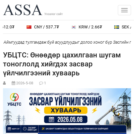
12.0₮
CNY / 537.7₮
KRW / 2.66₮
SEK / 40
 Аймгуудад тулгамдаж буй асуудлуудыг долоо хоног бүр Засгийн га
УБЦТС: Өнөөдөр цахилгаан шугам
тоноглолд хийгдэх засвар
үйлчилгээний хуваарь
2026-5-08
1