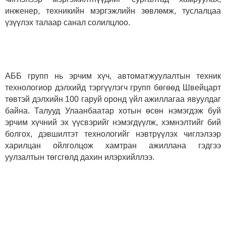
инженер, техникийн мэргэжлийн зөвлөмж, туслалцаа
үзүүлэх талаар санал солилцлоо.
АББ групп нь эрчим хүч, автоматжуулалтын техник
технологиор дэлхийд тэргүүлэгч групп бөгөөд Швейцарт
төвтэй дэлхийн 100 гаруй оронд үйл ажиллагаа явуулдаг
байна. Талууд Улаанбаатар хотын өсөн нэмэгдэж буй
эрчим хүчний эх үүсвэрийг нэмэгдүүлж, хэмнэлтийг бий
болгох, дэвшилтэт технологийг нэвтрүүлэх чиглэлээр
харилцан ойлголцож хамтран ажиллана гэдгээ
уулзалтын төгсгөлд дахин илэрхийллээ.