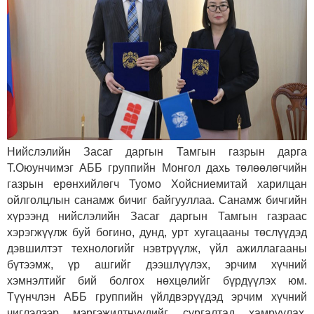
Нийслэлийн Засаг даргын Тамгын газрын дарга
Т.Оюунчимэг АББ группийн Монгол дахь төлөөлөгчийн
газрын ерөнхийлөгч Туомо Хойсниемитай харилцан
ойлголцлын санамж бичиг байгууллаа.
Санамж бичгийн
хүрээнд нийслэлийн Засаг даргын Тамгын газраас
хэрэгжүүлж буй богино, дунд, урт хугацааны төслүүдэд
дэвшилтэт технологийг нэвтрүүлж, үйл ажиллагааны
бүтээмж, үр ашгийг дээшлүүлэх, эрчим хүчний
хэмнэлтийг бий болгох нөхцөлийг бүрдүүлэх юм.
Түүнчлэн АББ группийн үйлдвэрүүдэд эрчим хүчний
чиглэлээр мэргэжилтнүүдийг сургалтад хамруулах,