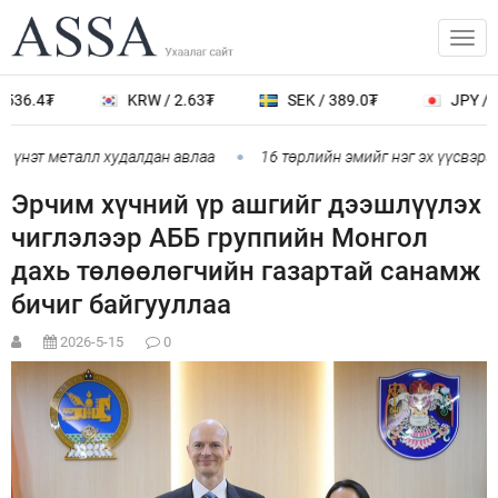
536.4₮
KRW / 2.63₮
SEK / 389.0₮
JPY / 2
г үнэт металл худалдан авлаа
16 төрлийн эмийг нэг эх үүсвэрээ
Эрчим хүчний үр ашгийг дээшлүүлэх
чиглэлээр АББ группийн Монгол
дахь төлөөлөгчийн газартай санамж
бичиг байгууллаа
2026-5-15
0