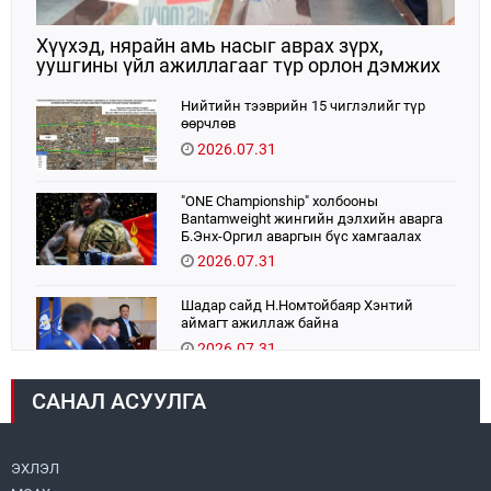
Хүүхэд, нярайн амь насыг аврах зүрх,
уушгины үйл ажиллагааг түр орлон дэмжих
ЭКМО технологийг ЭХЭМҮТ-д нэвтрүүлнэ
Нийтийн тээврийн 15 чиглэлийг түр
өөрчлөв
2026.07.31
"ONE Championship" холбооны
Bantamweight жингийн дэлхийн аварга
Б.Энх-Оргил аваргын бүс хамгаалах
тулаанаа өнөөдөр хийнэ.
2026.07.31
Шадар сайд Н.Номтойбаяр Хэнтий
аймагт ажиллаж байна
2026.07.31
САНАЛ АСУУЛГА
Авто зам шинээр барина
2026.07.31
ЭХЛЭЛ