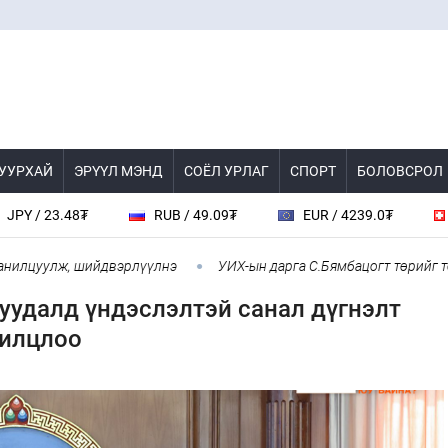
 УУРХАЙ
ЭРҮҮЛ МЭНД
СОЁЛ УРЛАГ
СПОРТ
БОЛОВСРОЛ
23.48₮
RUB / 49.09₮
EUR / 4239.0₮
CHF /
цуулж, шийдвэрлүүлнэ
УИХ-ын дарга С.Бямбацогт төрийг төлөөл
уудалд үндэслэлтэй санал дүгнэлт
лилцлоо