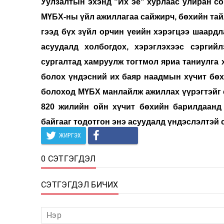
Уулзалтын эхэнд "Их эе" хурлаас улиран со
МҮБХ-ны үйл ажиллагаа сайжирч, бөхийн тай
гээд бүх зүйл орчин үеийн хэрэгцээ шаардл
асуудалд холбогдох, хэрэглэхээс сэргий
сургалтад хамруулж тогтмол яриа таниулга 
болох үндэсний их баяр наадмын хүчит бөх
болоход МҮБХ манлайлж ажиллах үүрэгтэйг с
820 жилийн ойн хүчит бөхийн барилдаанд 
байгааг тодотгон энэ асуудалд үндэслэлтэй 
ЖИРГЭХ
0 СЭТГЭГДЭЛ
СЭТГЭГДЭЛ БИЧИХ