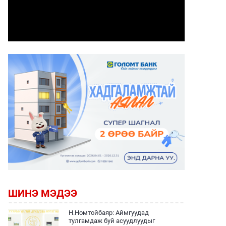
ШИНЭ МЭДЭЭ
Н.Номтойбаяр: Аймгуудад
тулгамдаж буй асуудлуудыг