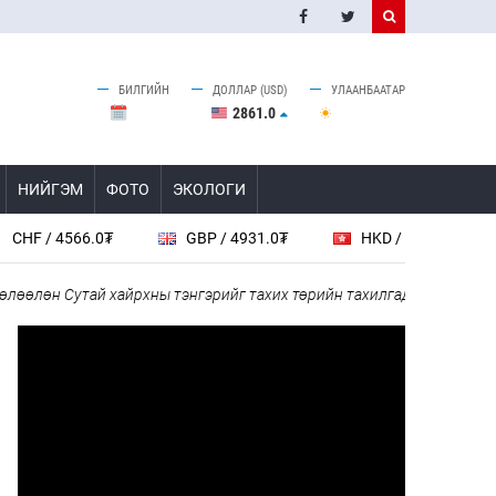
БИЛГИЙН
ДОЛЛАР (USD)
УЛААНБААТАР
2861.0
НИЙГЭМ
ФОТО
ЭКОЛОГИ
 4566.0₮
GBP / 4931.0₮
HKD / 461.6₮
CAD
өн Сутай хайрхны тэнгэрийг тахих төрийн тахилгад оролцлоо
“