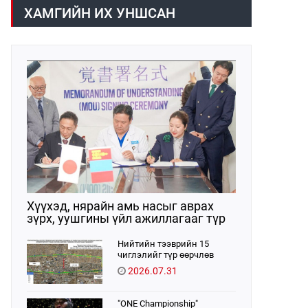
/02:30 цагт/ 7 вагон буюу 420 тонн
газраас танилцууллаа.
ХАМГИЙН ИХ УНШСАН
АИ-92 автобензин орж иржээ.
Хүүхэд, нярайн амь насыг аврах
зүрх, уушгины үйл ажиллагааг түр
орлон дэмжих ЭКМО технологийг
ЭХЭМҮТ-д нэвтрүүлнэ
Нийтийн тээврийн 15
чиглэлийг түр өөрчлөв
2026.07.31
"ONE Championship"