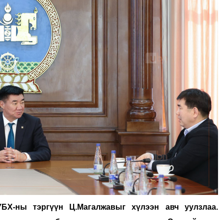
Х-ны тэргүүн Ц.Магалжавыг хүлээн авч уулзлаа.