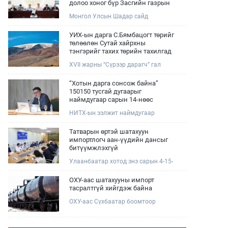
долоо хоног бүр Засгийн газрын
хуралдаанд танилцуулж,
Монгол Улсын Шадар сайд
шийдвэрлүүлнэ
Н.Номтойбаяр өнөөдөр Өмнөговь,
Дундговь аймагт ажиллалаа.
УИХ-ын дарга С.Бямбацогт төрийг
Ерөнхий сайдын 10 дугаар албан
төлөөлөн Сутай хайрхны
даалгавар, Улсын Онцгой комиссын
тэнгэрийг тахих төрийн тахилгад
даргын 3 дугаар тушаалын хүрээнд
оролцлоо
XVII жарны “Сүрээр дарагч” гал
Өмнөговь аймагт байгаль орчин,
морин жилийн зуны адаг хөхөгчин
уул уурхайн 358 зөрчил илрүүлж,
хонь сарын 23-ны өлзий
200 гаруйг нь арилгуулаад байна.
“Хотын дарга сонсож байна”
дэмбэрэлтэй өдөр /2026.08.06/
150150 тусгай дугаарыг
Сутай хайрхны тэнгэрийг тайх
наймдугаар сарын 14-нөөс
төрийн тахилга боллоо.
ажиллуулж эхэлнэ
НИТХ-ын ээлжит наймдугаар
хуралдаан болж байна. Өнөөдрийн
хуралдаанаар нийслэлийн нутгийн
Татварын өртэй шатахуун
захиргааны байгууллага, албан
импортлогч аан-үүдийн дансыг
тушаалтанд 2025, 2026 оны эхний
битүүмжлэхгүй
хагас жилийн байдлаар иргэдээс
Улаанбаатар хотод энэ сарын 4-15-
ирсэн өргөдөл, гомдлын
ны өдрийг хүртэл тэгш, сондгой
шийдвэрлэлтийн тайлан
дугаарын зохицуулалтаар нэг удаа
мэдээллийг сонслоо.
ОХУ-аас шатахууны импорт
50,000 төгрөгт автобензин олгож
тасралтгүй хийгдэж байна
буй. Эхний үр дүнд, шатахуун түгээх
ОХУ-аас Сүхбаатар боомтоор
станцуудын өдрийн борлуулалт
импортоор орж ирсэн шатахууны
хоёр дахин буурч нэг машиныг
мэдээллийг хүргэж байна.
цэнэглэх хурд нэмэгдсэн болохыг
Наймдугаар сарын 06-ны өдөр
Ашигт малтмал, газрын тосны