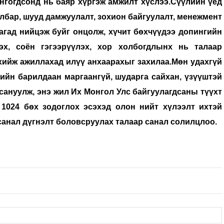
нгогдсонд нь баяр хүргэж амжилт хүслээ.Сүүлийн үед
лбар, шууд дамжуулалт, зохион байгуулалт, менежмент
агад нийцэж буйг онцолж, хүчит бөхчүүдээ допингийн
лэх, соён гэгээрүүлэх, хор холбогдлынх нь талаар
хийж ажиллахад илүү анхаарахыг захилаа.Мөн удахгүй
ийн барилдаан маргаангүй, шударга сайхан, үзүүштэй
ануулж, энэ жил Их Монгол Улс байгуулагдсаны түүхт
1024 бөх зодоглох эсэхэд олон нийт хүлээлт ихтэй
санал дүгнэлт боловсруулах талаар санал солилцлоо.