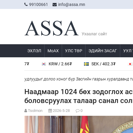
99100661
info@assa.mn
ЭХЛЭЛ
МоАХ
УЛС ТӨР
ЭДИЙН ЗАСАГ
УУЛ
 537.7₮
KRW / 2.66₮
SEK / 402.3₮
JPY / 
уй асуудлуудыг долоо хоног бүр Засгийн газрын хуралдаанд танил
Наадмаар 1024 бөх зодоглох ас
боловсруулах талаар санал со
Tsolmon
2026-5-28
0