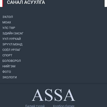
САНАЛ АСУУЛГА
Монголбанк 7 дугаар сард 1,439.2 кг үнэт
металл худалдан авлаа
2026.08.05
ЭХЛЭЛ
МОАХ
Монгол Улс “COP17”-д “Тал хээрийн
төлөвлөгөө”-гөө танилцуулна
УЛС ТӨР
2026.08.05
ЭДИЙН ЗАСАГ
УУЛ УУРХАЙ
Нийслэлийн Засаг дарга бөгөөд
ЭРҮҮЛ МЭНД
Улаанбаатар хотын Захирагч
СОЁЛ УРЛАГ
Б.Пүрэвдагва ХУД-ийн 12,13, 14-р
хорооны үер, усны эрсдэлтэй цэгүүдэд
СПОРТ
2026.08.04
ажиллалаа
БОЛОВСРОЛ
НИЙГЭМ
УИХ-ын асуулгын цагийг гурван удаа
зохион байгуулж, гишүүдийн асуултыг
ФОТО
Ерөнхий сайдад хүргүүлж, цахим
ЭКОЛОГИ
хуудаст байршуулжээ
2026.08.04
Улаанбаатарт өдөртөө 28 хэм дулаан
2026.08.04
Бидий тухай
Холбоо барих