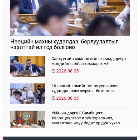
Нөөцийн махны худалдаа, борлуулалтыг
нээлттэй ил тод болгоно
Санхүүгийн хэмнэлтийн горимд эрүүл
мэндийн салбар хамаарахгүй
2026.08.05
16 төрлийн эмийг нэг эх үүсвэрээс
худалдан авах журмыг баталлаа
2026.08.05
УИХ-ын дарга С.Бямбацогт:
Хэлэлцүүлгээс илүү хэрэгжилт,
амлалтаас илүү бодит үр дүн чухал
2026.08.04