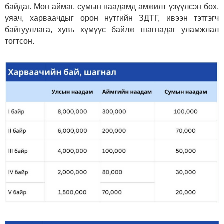
байдаг. Мөн аймаг, сумын наадамд амжилт үзүүлсэн бөх,
уяач, харваачдыг орон нутгийн ЗДТГ, ивээн тэтгэгч
байгууллага, хувь хүмүүс байлж шагнадаг уламжлал
тогтсон.