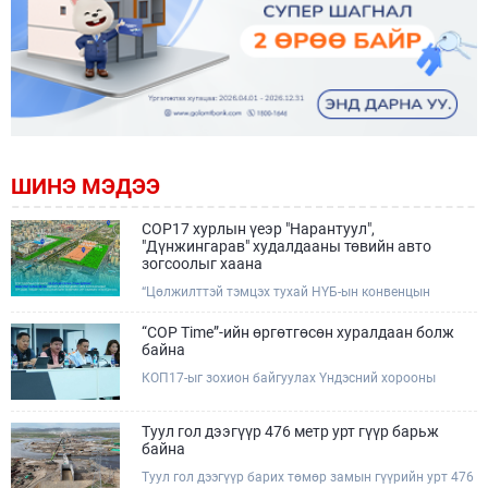
ШИНЭ МЭДЭЭ
COP17 хурлын үеэр "Нарантуул",
"Дүнжингарав" худалдааны төвийн авто
зогсоолыг хаана
“Цөлжилттэй тэмцэх тухай НҮБ-ын конвенцын
Талуудын 17 дугаар Бага хурал (COP17)” наймдугаар
сарын 17-28-ны өдрүүдэд Улаанбаатар хотод зохион
“COP Time”-ийн өргөтгөсөн хуралдаан болж
байгуулагдана.Хурлын үеэр Нарантуул, Дүнжингарав
байна
худалдааны төвүүдийн авто зогсоолыг түр хааж,
КОП17-ыг зохион байгуулах Үндэсний хорооны
тухайн чиглэлд нийтийн тээврийн хүртээмжийг
Ажлын албанаас хурлын бэлтгэл ажлын явц, уялдаа
нэмэгдүүлнэ.
холбоог хангах хүрээнд Бямба гараг бүр “COP Time”
дотоод хуралдааныг тогтмол зохион байгуулж ирсэн
Туул гол дээгүүр 476 метр урт гүүр барьж
билээ.Өнөөдөр “COP Time”-ийн сүүлийн хуралдааныг
байна
өргөтгөсөн хэлбэрээр зохион байгуулж байгаа
Туул гол дээгүүр барих төмөр замын гүүрийн урт 476
бөгөөд үүнд Үндэсний хорооны дэргэдэх дэд