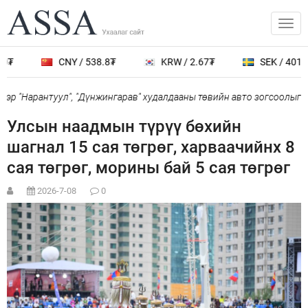
0₮
CNY / 538.8₮
KRW / 2.67₮
SEK / 401.7₮
р "Нарантуул", "Дүнжингарав" худалдааны төвийн авто зогсоолыг ха
Улсын наадмын түрүү бөхийн
шагнал 15 сая төгрөг, харваачийнх 8
сая төгрөг, морины бай 5 сая төгрөг
2026-7-08
0