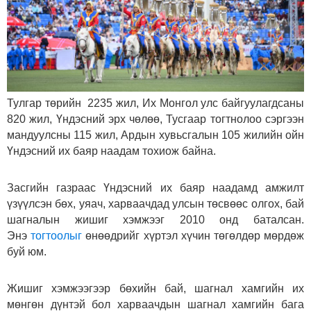
Тулгар төрийн 2235 жил, Их Монгол улс байгуулагдсаны
820 жил, Үндэсний эрх чөлөө, Тусгаар тогтнолоо сэргээн
мандуулсны 115 жил, Ардын хувьсгалын 105 жилийн ойн
Үндэсний их баяр наадам тохиож байна.
Засгийн газраас Үндэсний их баяр наадамд амжилт
үзүүлсэн бөх, уяач, харваачдад улсын төсвөөс олгох, бай
шагналын жишиг хэмжээг 2010 онд баталсан.
Энэ
тогтоолыг
өнөөдрийг хүртэл хүчин төгөлдөр мөрдөж
буй юм.
Жишиг хэмжээгээр бөхийн бай, шагнал хамгийн их
мөнгөн дүнтэй бол харваачдын шагнал хамгийн бага