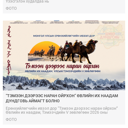
Үзэсгэлэн худалдаа нь
ФОТО
“ТЭМЭЭН ДЭЭРЭЭС НАРАН ОЙРХОН” ӨВЛИЙН ИХ НААДАМ
ДУНДГОВЬ АЙМАГТ БОЛНО
Ерөнхийлөгчийн ивээл дор “Тэмээн дээрээс наран ойрхон”
Өвлийн их наадам, Тэмээчдийн V зөвлөгөөн 2026 оны
нэгдүгээр сарын 24,25-ны өдрүүдэд Дундговь аймгийн
ФОТО
Мандалговь хотноо зохион байгуулна.Энэхүү арга
хэмжээний зорилго нь Монгол тэмээг сурталчлах, ашиг