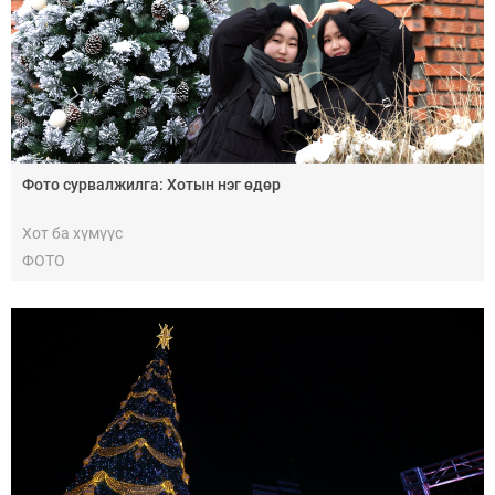
Фото сурвалжилга: Хотын нэг өдөр
Хот ба хүмүүс
ФОТО