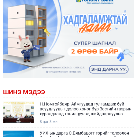
ШИНЭ МЭДЭЭ
Н.Номтойбаяр: Аймгуудад тулгамдаж буй
асуудлуудыг долоо хоног бүр Засгийн газрын
хуралдаанд танилцуулж, шийдвэрлүүлнэ
8 цаг 3 мин
УИХ-ын дарга С.Бямбацогт төрийг төлөөлөн