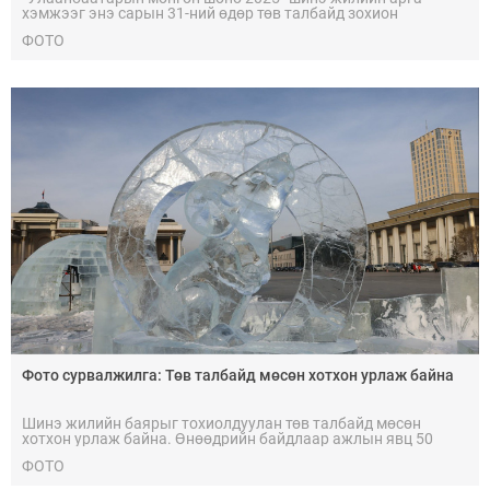
хэмжээг энэ сарын 31-ний өдөр төв талбайд зохион
байгуулна.
ФОТО
Фото сурвалжилга: Төв талбайд мөсөн хотхон урлаж байна
Шинэ жилийн баярыг тохиолдуулан төв талбайд мөсөн
хотхон урлаж байна. Өнөөдрийн байдлаар ажлын явц 50
хувьтай үргэлжилж байгаа бөгөөд энэ сарын 25-нд бүрэн
ФОТО
дуусгах юм.