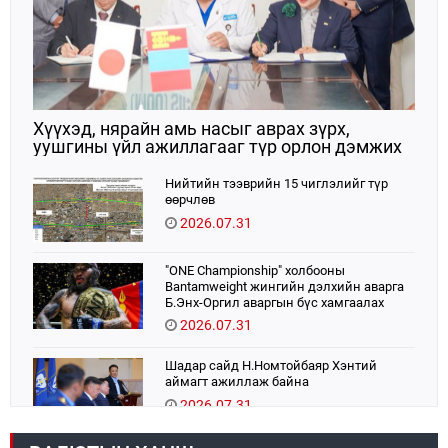
Хүүхэд, нярайн амь насыг аврах зүрх,
уушгины үйл ажиллагааг түр орлон дэмжих
ЭКМО технологийг ЭХЭМҮТ-д нэвтрүүлнэ
Нийтийн тээврийн 15 чиглэлийг түр
өөрчлөв
2026.07.31
"ONE Championship" холбооны
Bantamweight жингийн дэлхийн аварга
Б.Энх-Оргил аваргын бүс хамгаалах
тулаанаа өнөөдөр хийнэ.
2026.07.31
Шадар сайд Н.Номтойбаяр Хэнтий
аймагт ажиллаж байна
2026.07.31