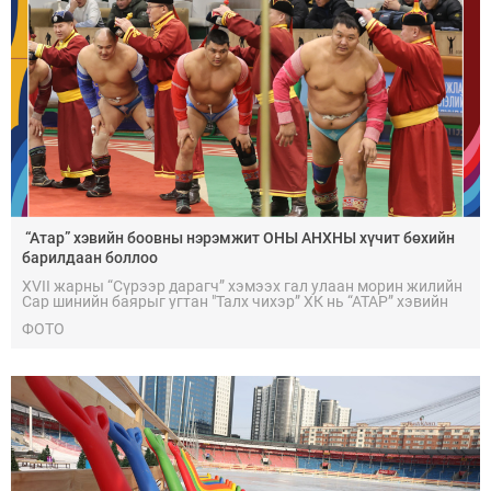
“Атар” хэвийн боовны нэрэмжит ОНЫ АНХНЫ хүчит бөхийн
барилдаан боллоо
XVII жарны “Сүрээр дарагч” хэмээх гал улаан морин жилийн
Сар шинийн баярыг угтан "Талх чихэр” ХК нь “АТАР” хэвийн
боовны нэрэмжит аймаг, цэргийн цолтой хүчит 256 бөхийн
ФОТО
барилдааныг 1 дүгээр сарын 10-нд буюу өчигдөр Монгол
бөхийн өргөөнд зохион байгууллаа.