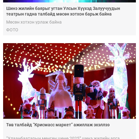
Шинэ жилийн баярыг угтан Улсын Хүүхэд Залуучуудын
театрын гадна талбайд мөсөн хотхон барьж байна
Мөсөн хотхон урлаж байна
ФОТО
Төв талбайд “Крисмасс маркет” ажиллаж эхэллээ
“Улаанбаатарын мөнгөн шөнө 2025” шинэ жилийн арга