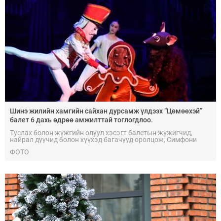
Шинэ жилийн хамгийн сайхан дурсамж үлдээх “Цөмөөхэй”
балет 6 дахь өдрөө амжилттай тоглогдлоо.
Туслах болон жүжгийн олуул хэсэгт балетын жүжигчид,
найрал дуучид болон хүүхэд багачууд оролцож, Симфони
найрал хөгжим хөгжимдлөө.
ФОТО