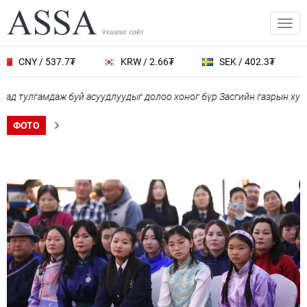
 / 537.7₮
KRW / 2.66₮
SEK / 402.3₮
JPY 
лгамдаж буй асуудлуудыг долоо хоног бүр Засгийн газрын хуралда
ФОТО