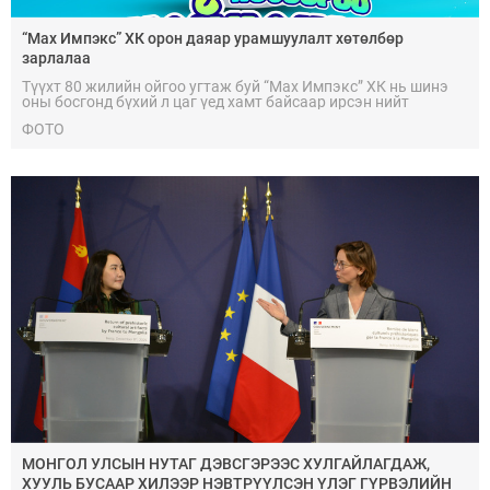
“Мах Импэкс” ХК орон даяар урамшуулалт хөтөлбөр
зарлалаа
Түүхт 80 жилийн ойгоо угтаж буй “Мах Импэкс” ХК нь шинэ
оны босгонд бүхий л цаг үед хамт байсаар ирсэн нийт
хэрэглэгч, харилцагч, үе үеийн түүхийг бүтээлцсэн ажилчид
ФОТО
болон малчин түмэндээ “Thank you, truly” буюу “Чин
сэтгэлээсээ бүх зүйлд баярлалаа” хэмээх талархлын
кампанит ажил эхлүүллээ. Энэхүү кампанит ажлын хүрээнд
8 настай балчраас 80 настай буурай хүртэлх бүхий л
хэрэглэгчдэдээ талархал илэрхийлэхээр олон сонирхолтой
урамшуулал, бэлгүүдийг бэлдээд буй юм.
МОНГОЛ УЛСЫН НУТАГ ДЭВСГЭРЭЭС ХУЛГАЙЛАГДАЖ,
ХУУЛЬ БУСААР ХИЛЭЭР НЭВТРҮҮЛСЭН ҮЛЭГ ГҮРВЭЛИЙН