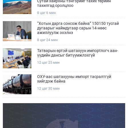
Сутай хайрхны тэнгэрийг тахих төрийн
тахилгад оролцлоо
8 цаг 6 мин
“Хотын дарга сонсож байна” 150150 тусгай
дугаарыг наймдугаар сарын 14-нөөс
ажиллуулж эхэлнэ
8 цаг 24 мин
Татварын өртэй шатахуун импортлогч аан-
үүдийн дансыг битүүмжлэхгүй
12 цаг 25 мин
ОХУ-аас шатахууны импорт тасралтгүй
хийгдэж байна
12 цаг 30 мин