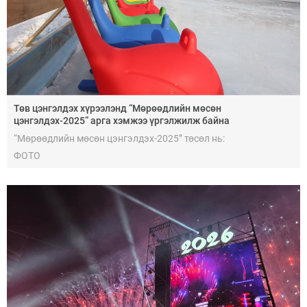
Төв цэнгэлдэх хүрээлэнд “Мөрөөдлийн мөсөн
цэнгэлдэх-2025” арга хэмжээ үргэлжилж байна
“Мөрөөдлийн мөсөн цэнгэлдэх-2025” төсөл нь:
ФОТО