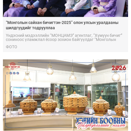
“Монголын сайхан бичигтэн-2025” олон улсын уралдааны
шилдгүүдийг тодрууллаа
Үндэсний мэдээллийн “МОНЦАМЭ” агентлаг, “Хүмүүн бичиг”
сониноос уламжлал ёсоор зохион байгуулдаг “Монголын
сайхан бичигтэн-2025“ олон улсын уралдааны шилдгүүд
ФОТО
тодорлоо.