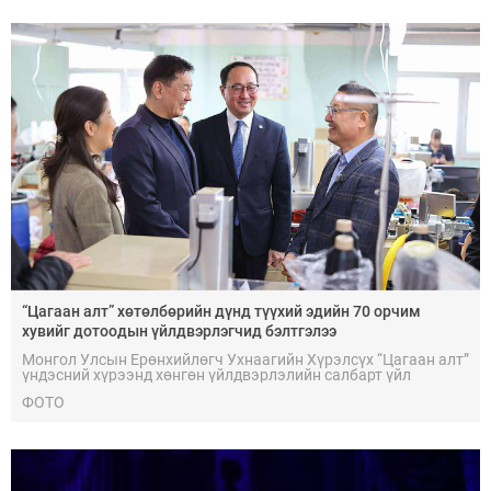
“Цагаан алт” хөтөлбөрийн дүнд түүхий эдийн 70 орчим
хувийг дотоодын үйлдвэрлэгчид бэлтгэлээ
Монгол Улсын Ерөнхийлөгч Ухнаагийн Хүрэлсүх “Цагаан алт”
үндэсний хүрээнд хөнгөн үйлдвэрлэлийн салбарт үйл
ажиллагаа явуулж буй үндэсний аж ахуйн нэгжүүдэд
ФОТО
ажиллалаа.