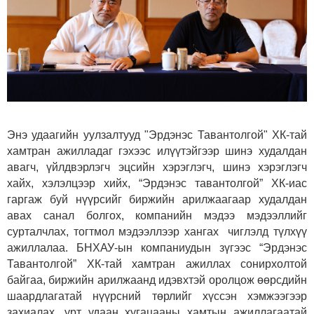
Энэ удаагийн уулзалтууд "Эрдэнэс Тавантолгой" ХК-тай
хамтран ажилладаг гэхээс илүүтэйгээр шинэ худалдан
авагч, үйлдвэрлэгч эцсийн хэрэглэгч, шинэ хэрэглэгч
хайх, хэлэлцээр хийх, “Эрдэнэс тавантолгой” ХК-иас
гаргаж буй нүүрсийг биржийн арилжаагаар худалдан
авах санал болгох, компанийн мэдээ мэдээллийг
сурталчлах, тогтмол мэдээллээр хангах чиглэлд түлхүү
ажиллалаа.
БНХАУ-ын компаниудын зүгээс “Эрдэнэс
Тавантолгой” ХК-тай хамтран ажиллах сонирхолтой
байгаа, биржийн арилжаанд идэвхтэй оролцож өөрсдийн
шаардлагатай нүүрсний төрлийг хүссэн хэмжээгээр
захиалах, урт удаан хугацааны хамтын ажиллагаатай