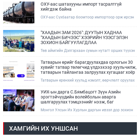
шатахуун түгээх станцуудын өдрийн борлуулалт хоёр
ОХУ-аас шатахууны импорт тасралтгүй
дахин буурч нэг машиныг цэнэглэх хурд нэмэгдсэн
хийгдэж байна
болохыг Ашигт малтмал, газрын тосны газраас
ОХУ-аас Сүхбаатар боомтоор импортоор орж ирсэн
танилцууллаа.
шатахууны мэдээллийг хүргэж байна. Наймдугаар
сарын 06-ны өдөр /02:30 цагт/ 7 вагон буюу 420 тонн
АИ-92 автобензин орж иржээ.
​"ХААДЫН ЗАМ 2026": ДУУТЫН ХАДНАА
"ХААДЫН БИЧЭЭС" ХЭЭРИЙН ҮЗЭСГЭЛЭН
ЗОХИОН БАЙГУУЛАГДЛАА
Төв аймгийн Дэлгэрхаан сумын нутагт орших түүхэн
дурсгалт Дуутын хаднаа зохион байгуулагдсан
“Хаадын бичээс” уран бичлэгийн хээрийн
Татварын өрийг барагдуулахдаа орлогын 30
үзэсгэлэнгийн нээлтийн үйл ажиллагаанд Соёл,
хувийг татвар төлөгчид үлдээхээр хуульчилж,
спорт, аялал жуулчлал, залуучуудын яамны Төрийн
татварын тайлангаа залруулах хугацааг хоёр
нарийн бичгийн дарга Б.Бат-Эрдэнэ, Чингис хаан
жил болгон сунгажээ
Татварын ерөнхий хуульд нэмэлт, өөрчлөлт оруулах
Үндэсний музейн захирал С.Чулуун болон орон
тухай хуулийн төслийг Улсын Их Хурал 2026 оны 06
нутгийн удирдлагууд, иргэдийн төлөөлөл оролцлоо.
дугаар сарын 26-ны өдрийн нэгдсэн хуралдаанаараа
УИХ-ын дарга С.Бямбацогт Зүүн Азийн
эцэслэн баталсан.
эрэгтэйчүүдийн волейболын аварга
шалгаруулах тэмцээнийг нээж, баг
тамирчдад амжилт хүслээ
Монгол Улсын Их Хурлын даргын ивээл дор зохион
байгуулагдаж буй Зүүн Азийн эрэгтэйчүүдийн
волейболын аварга шалгаруулах тэмцээн өнөөдөр
/2026.08.05/ эхэллээ. Тивийн шилдэг багуудыг
ХАМГИЙН ИХ УНШСАН
нэгтгэсэн энэхүү тэмцээн нь Монгол Улсад
волейболын спорт үүсэж хөгжсөний 100 жилийн