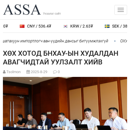
₮
CNY / 536.4₮
KRW / 2.63₮
SEK / 389.0₮
атахуун импортлогч аан-үүдийн дансыг битүүмжлэхгүй
ОХУ-аас
ХӨХ ХОТОД БНХАУ-ЫН ХУДАЛДАН
АВАГЧИДТАЙ УУЛЗАЛТ ХИЙВ
Tsolmon
2025-8-29
0