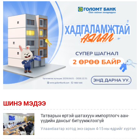
ШИНЭ МЭДЭЭ
Татварын өртэй шатахуун импортлогч аан-
үүдийн дансыг битүүмжлэхгүй
Улаанбаатар хотод энэ сарын 4-15-ны өдрийг хүртэл
тэгш, сондгой дугаарын зохицуулалтаар нэг удаа
50,000 төгрөгт автобензин олгож буй. Эхний үр дүнд,