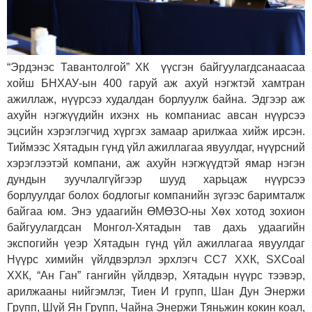
“Эрдэнэс Тавантолгой” ХК үүсгэн байгуулагдсанаасаа
хойш БНХАУ-ын 400 гаруй аж ахуй нэгжтэй хамтран
ажиллаж, нүүрсээ худалдан борлуулж байна. Эдгээр аж
ахуйн нэгжүүдийн ихэнх нь компаниас авсан нүүрсээ
эцсийн хэрэглэгчид хүргэх замаар арилжаа хийж ирсэн.
Тиймээс Хятадын гүнд үйл ажиллагаа явуулдаг, нүүрсний
хэрэглээтэй компани, аж ахуйн нэгжүүдтэй ямар нэгэн
дундын зуучлалгүйгээр шууд харьцаж нүүрсээ
борлуулдаг болох бодлогыг компанийн зүгээс баримталж
байгаа юм. Энэ удаагийн ӨМӨЗО-ны Хөх хотод зохион
байгуулагдсан Монгол-Хятадын тав дахь удаагийн
экспогийн үеэр Хятадын гүнд үйл ажиллагаа явуулдаг
Нүүрс химийн үйлдвэрлэл эрхлэгч СС7 ХХК, SXCoal
ХХК, “Ан Ган” гангийн үйлдвэр, Хятадын нүүрс тээвэр,
арилжааны нийгэмлэг, Тиен И групп, Шан Дун Энержи
Групп, Шүй Ян Групп, Чайна Энержи Тяньжин кокин коал,