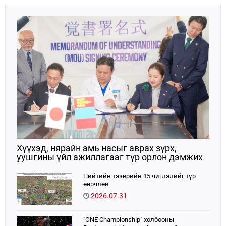
ойтой давхцаж байгаагаараа онцлог ач
холбогдолтой юм.
Хүүхэд, нярайн амь насыг аврах зүрх,
уушгины үйл ажиллагааг түр орлон дэмжих
ЭКМО технологийг ЭХЭМҮТ-д нэвтрүүлнэ
Нийтийн тээврийн 15 чиглэлийг түр
өөрчлөв
2026.07.31
"ONE Championship" холбооны