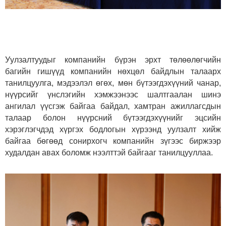
Уулзалтуудыг компанийн бүрэн эрхт төлөөлөгчийн
багийн гишүүд компанийн нөхцөл байдлын талаарх
танилцуулга, мэдээлэл өгөх, мөн бүтээгдэхүүний чанар,
нүүрсийг үнслэгийн хэмжээнээс шалтгаалан шинэ
ангилал үүсгэж байгаа байдал, хамтран ажиллагсдын
талаар болон нүүрсний бүтээгдэхүүнийг эцсийн
хэрэглэгчдэд хүргэх бодлогын хүрээнд уулзалт хийж
байгаа бөгөөд сонирхогч компанийн зүгээс биржээр
худалдан авах боломж нээлттэй байгааг танилцууллаа.