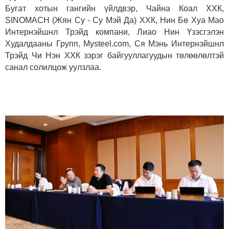
Бугат хотын гангийн үйлдвэр, Чайна Коал ХХК,
SINOMACH (Жян Су - Су Мэй Да) ХХК, Нин Бө Хуа Мао
Интернэйшнл Трэйд компани, Лиао Нин Үзэсгэлэн
Худалдааны Групп, Mysteel.com, Ся Мэнь Интернэйшнл
Трэйд Чи Нэн ХХК зэрэг байгууллагуудын төлөөлөлтэй
санал солилцож уулзлаа.