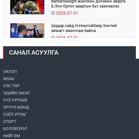
Bantamweight жингийн дэлхийн аварга
Б.Энх-Оргил аваргын бүс хамгаалах
тулаанаа өнөөдөр хийнэ.
2026.07.31
Шадар сайд Н.Номтойбаяр Хэнтий
аймагт ажиллаж байна
2026.07.31
САНАЛ АСУУЛГА
Авто зам шинээр барина
2026.07.31
ЭХЛЭЛ
МОАХ
Хөвсгөл нуурын их цэвэрлэгээний аяны
хүрээнд 301 тонн хог хаягдлыг
УЛС ТӨР
төвлөрүүлжээ
ЭДИЙН ЗАСАГ
2026.07.31
УУЛ УУРХАЙ
ЭРҮҮЛ МЭНД
ЦАНХИЙН ЗҮҮН УУРХАЙН ГЭРЭЭТ
КОМПАНИУДАД ХӨНДЛӨНГИЙН АУДИТ
СОЁЛ УРЛАГ
ХИЙВ
СПОРТ
2026.07.31
БОЛОВСРОЛ
НИЙГЭМ
Бүсчилсэн хөгжил, гамшгийн эрсдэлийг